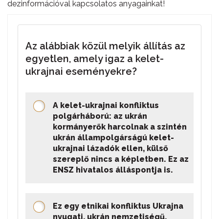
dezinformációval kapcsolatos anyagainkat!
Az alábbiak közül melyik állítás az
egyetlen, amely igaz a kelet-
ukrajnai eseményekre?
A kelet-ukrajnai konfliktus
polgárháború: az ukrán
kormányerők harcolnak a szintén
ukrán állampolgárságú kelet-
ukrajnai lázadók ellen, külső
szereplő nincs a képletben. Ez az
ENSZ hivatalos álláspontja is.
Ez egy etnikai konfliktus Ukrajna
nyugati, ukrán nemzetiségű,