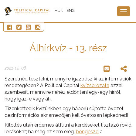
HUN
ENG
Togg
navig
Álhírkvíz - 13. rész
2021-05-06
Szeretnéd tesztelni, mennyire igazodsz ki az információk
rengetegében? A Political Capital
kvízsorozata
azzal
szembesít, mennyire nehéz eldönteni egy-egy hírről,
hogy igaz-e vagy ál-.
Tizenkettedik kvízünkben egy háború sújtotta övezet
dezinformációs aknamezőjén kell óvatosan lépkedned!
Kitöltés után érdemes átfutni a kérdéseket tisztázó rövid
leírásokat; ha még ez sem elég,
böngészd
a