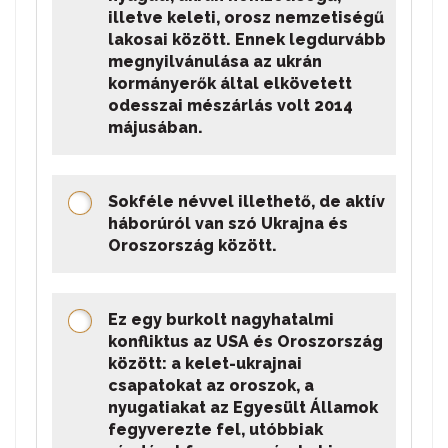
illetve keleti, orosz nemzetiségű
lakosai között. Ennek legdurvább
megnyilvánulása az ukrán
kormányerők által elkövetett
odesszai mészárlás volt 2014
májusában.
Sokféle névvel illethető, de aktív
háborúról van szó Ukrajna és
Oroszország között.
Ez egy burkolt nagyhatalmi
konfliktus az USA és Oroszország
között: a kelet-ukrajnai
csapatokat az oroszok, a
nyugatiakat az Egyesült Államok
fegyverezte fel, utóbbiak