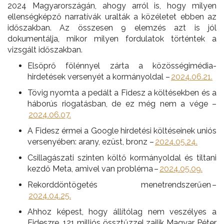
2024 Magyarországán, ahogy arról is, hogy milyen
ellenségképző narratívák uralták a közéletet ebben az
időszakban. Az összesen 9 elemzés azt is jól
dokumentálja, mikor milyen fordulatok történtek a
vizsgált időszakban.
Elsöprő fölénnyel zárta a közösségimédia-
hirdetések versenyét a kormányoldal –
2024.06.21.
Tövig nyomta a pedált a Fidesz a költésekben és a
háborús riogatásban, de ez még nem a vége –
2024.06.07.
A Fidesz érmei a Google hirdetési költéseinek uniós
versenyében: arany, ezüst, bronz –
2024.05.24.
Csillagászati szinten költő kormányoldal és tiltani
kezdő Meta, amivel van probléma –
2024.05.09.
Rekorddöntögetés menetrendszerűen –
2024.04.25.
Ahhoz képest, hogy állítólag nem veszélyes a
Fideszre, 121 milliós össztűzzel zajlik Magyar Péter