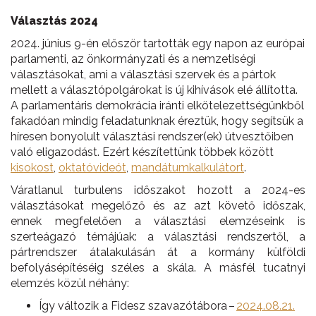
Választás 2024
2024. június 9-én először tartották egy napon az európai
parlamenti, az önkormányzati és a nemzetiségi
választásokat, ami a választási szervek és a pártok
mellett a választópolgárokat is új kihívások elé állította.
A parlamentáris demokrácia iránti elkötelezettségünkből
fakadóan mindig feladatunknak éreztük, hogy segítsük a
híresen bonyolult választási rendszer(ek) útvesztőiben
való eligazodást. Ezért készítettünk többek között
kisokost
,
oktatóvideót
,
mandátumkalkulátort
.
Váratlanul turbulens időszakot hozott a 2024-es
választásokat megelőző és az azt követő időszak,
ennek megfelelően a választási elemzéseink is
szerteágazó témájúak: a választási rendszertől, a
pártrendszer átalakulásán át a kormány külföldi
befolyásépítéséig széles a skála. A másfél tucatnyi
elemzés közül néhány:
Így változik a Fidesz szavazótábora –
2024.08.21.