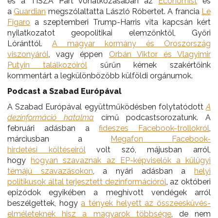
és a TISZA Párt vonatkozásában az
Economist
és
a
Guardian
megszólaltatta László Róbertet. A francia
Le
Figaro
a szeptemberi Trump-Harris vita kapcsán kért
nyilatkozatot geopolitikai elemzőnktől, Győri
Lóránttól.
A
magyar kormány és Oroszország
viszonyáról
, vagy éppen
Orbán Viktor és Vl
a
gyimir
Putyin
találkozóiról
sűrűn kérnek szakértőink
kommentárt a legkülönbözőbb külföldi orgánumok.
Podcast a Szabad Európával
A Szabad Európával együttműködésben folytatódott
A
dezinformáció hatalma
című podcastsorozatunk. A
februári adásban a
fideszes
F
acebook-trollokról
,
márciusban a
Megafon Facebook-
hirdetési
költéseiről
volt szó, májusban arról,
hogy
hogyan szavaznak az EP-képviselők a külügyi
témájú szavazásokon
, a nyári adásban a
helyi
politikusok által terjesztett dezinformációról
, az októberi
epizódok egyikében a meghívott vendégek arról
beszélgettek, hogy
a tények helyett az összeesküvés-
elméleteknek hisz a magyarok többsége
, de nem