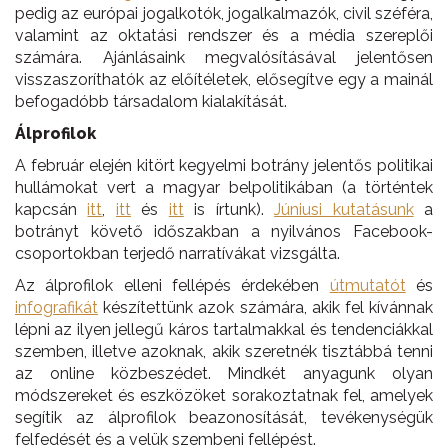
pedig az európai jogalkotók, jogalkalmazók, civil széféra,
valamint az oktatási rendszer és a média szereplői
számára. Ajánlásaink megvalósításával jelentősen
visszaszoríthatók az előítéletek, elősegítve egy a mainál
befogadóbb társadalom kialakítását.
Álprofilok
A február elején kitört kegyelmi botrány jelentős politikai
hullámokat vert a magyar belpolitikában (a történtek
kapcsán
itt
,
itt
és
itt
is írtunk).
Júniusi k
utatásunk
a
botrányt követő időszakban a nyilvános Facebook-
csoportokban terjedő narratívákat vizsgálta.
Az álprofilok elleni fellépés érdekében
ú
tmutatót
és
infografikát
készítettünk azok számára, akik fel kívánnak
lépni az ilyen jellegű káros tartalmakkal és tendenciákkal
szemben, illetve azoknak, akik szeretnék tisztábbá tenni
az online közbeszédet. Mindkét anyagunk olyan
módszereket és eszközöket sorakoztatnak fel, amelyek
segítik az álprofilok beazonosítását, tevékenységük
felfedését és a velük szembeni fellépést.