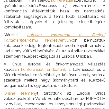
Januárban nemzetközi
konferenciát
szerveztünk a
gyűlöletbeszédről
Dimensions of Hate
címmel. A
konferencián áttekintettük hazai és nemzetközi
szakértők segítségével a téma főbb aspektusait, és
felhívtuk a figyelmet a jelenség elterjedtségére,
komplexitására.
Márciusi
Autoriter vonzalmak az Európai
Parlamentben
című rendezvényünk
ön bemutattuk
kutatásunk eddigi legfontosabb eredményeit, amely a
kártékony külföldi befolyást és az autoriter rezsimekkel
szembeni fellépést vizsgálta az Európai Unióban.
A júniusi európai és önkormányzati választás
kapcsán
konferenciát rendeztünk
a Lakmusszal és a
Mérték Médiaelemző Műhellyel közösen, amely során a
szakértők mellett négy (kormánypárti és ellenzéki)
polgármestert is egy asztalhoz ültettünk.
Online esemény
t tartottunk az Európai Uniós
választásokról a V4-ek vonatkozásában az EURACTIV
szlovákiai, csehországi és lengyelországi partnereivel