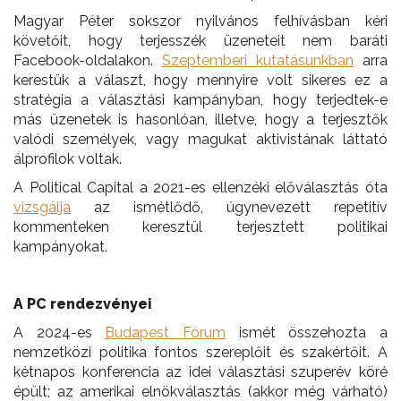
Magyar Péter sokszor nyilvános felhívásban kéri
követőit, hogy terjesszék üzeneteit nem baráti
Facebook-oldalakon.
Szeptemberi k
utatásunkban
arra
kerestük a választ, hogy mennyire volt sikeres ez a
stratégia a választási kampányban, hogy terjedtek-e
más üzenetek is hasonlóan, illetve, hogy a terjesztők
valódi személyek, vagy magukat aktivistának láttató
álprofilok voltak.
A Political Capital a 2021-es ellenzéki előválasztás óta
vizsgálja
az ismétlődő, úgynevezett repetitív
kommenteken keresztül terjesztett politikai
kampányokat.
A PC rendezvényei
A 2024-es
Budapest Fórum
ismét összehozta a
nemzetközi politika fontos szereplőit és szakértőit. A
kétnapos konferencia az idei választási szuperév köré
épült; az amerikai elnökválasztás (akkor még várható)