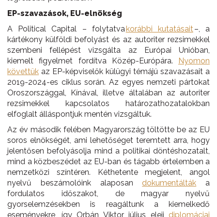
EP-szavazások, EU-elnökség
A Political Capital – folytatva
korábbi kutatásait
–, a
kártékony külföldi befolyást és az autoriter rezsimekkel
szembeni fellépést vizsgálta az Európai Unióban,
kiemelt figyelmet fordítva Közép-Európára.
Nyomon
követtük
az EP-képviselők külügyi témájú szavazásait a
2019-2024-es ciklus során. Az egyes nemzeti pártokat
Oroszországgal, Kínával, illetve általában az autoriter
rezsimekkel kapcsolatos határozathozatalokban
elfoglalt álláspontjuk mentén vizsgáltuk.
Az év második felében Magyarország töltötte be az EU
soros elnökségét, ami lehetőséget teremtett arra, hogy
jelentősen befolyásolja mind a politikai döntéshozatalt,
mind a közbeszédet az EU-ban és tágabb értelemben a
nemzetközi színtéren. Kéthetente megjelent, angol
nyelvű beszámolóink alaposan
dokumentálták
a
fordulatos időszakot, de magyar nyelvű
gyorselemzésekben is reagáltunk a kiemelkedő
eseményekre, így Orbán Viktor július eleji
diplomáciai