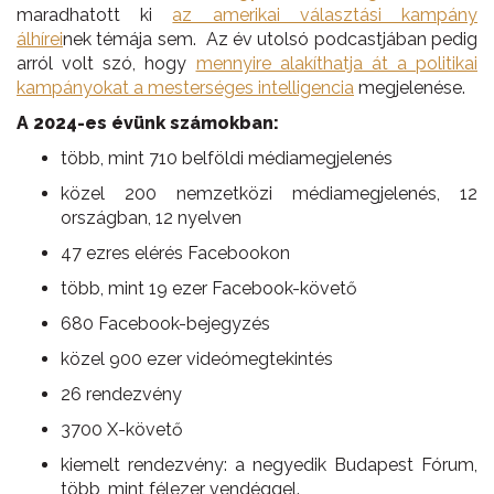
maradhatott ki
az amerikai választási kampány
álhírei
nek témája sem. Az év utolsó podcastjában pedig
arról volt szó, hogy
mennyire alakíthatja át a politikai
kampányokat a mesterséges intelligencia
megjelenése.
A 2024-es évünk számokban:
több, mint 710 belföldi médiamegjelenés
közel 200 nemzetközi médiamegjelenés, 12
országban, 12 nyelven
47 ezres elérés Facebookon
több, mint 19 ezer Facebook-követő
680 Facebook-bejegyzés
közel 900 ezer videómegtekintés
26 rendezvény
3700 X-követő
kiemelt rendezvény: a negyedik Budapest Fórum,
több, mint félezer vendéggel.