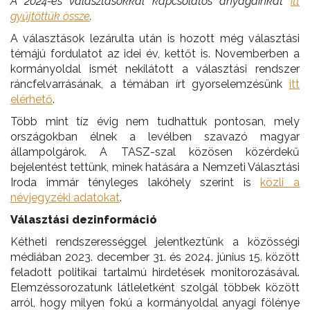
A 2024-es választásokkal kapcsolatos anyagainkat
itt
gyűjtöttük össze
.
A választások lezárulta után is hozott még választási
témájú fordulatot az idei év, kettőt is. Novemberben a
kormányoldal ismét nekilátott a választási rendszer
ráncfelvarrásának, a témában írt gyorselemzésünk
itt
elérhető
.
Több mint tíz évig nem tudhattuk pontosan, mely
országokban élnek a levélben szavazó magyar
állampolgárok. A TASZ-szal közösen közérdekű
bejelentést tettünk, minek hatására a Nemzeti Választási
Iroda immár tényleges lakóhely szerint is
közli a
névjegyzéki adatokat
.
Választási dezinformáció
Kétheti rendszerességgel jelentkeztünk a közösségi
médiában 2023. december 31. és 2024. június 15. között
feladott politikai tartalmú hirdetések monitorozásával.
Elemzéssorozatunk látleletként szolgál többek között
arról, hogy milyen fokú a kormányoldal anyagi fölénye