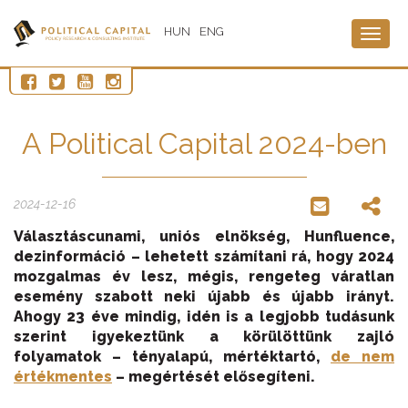
HUN
ENG
Togg
navig
A Political Capital 2024-ben
2024-12-16
Választáscunami, uniós elnökség, Hunfluence,
dezinformáció – lehetett számítani rá, hogy 2024
mozgalmas év lesz, mégis, rengeteg váratlan
esemény szabott neki újabb és újabb irányt.
Ahogy 23 éve mindig, idén is a legjobb tudásunk
szerint igyekeztünk a körülöttünk zajló
folyamatok – tényalapú, mértéktartó,
de nem
értékmentes
– megértését elősegíteni.