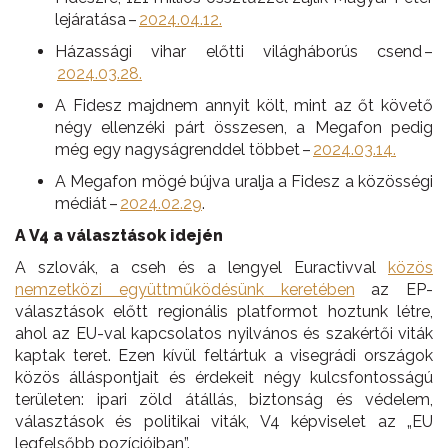
lejáratása –
2024.04.12.
Házassági vihar előtti világháborús csend –
2024.03.28.
A Fidesz majdnem annyit költ, mint az őt követő
négy ellenzéki párt összesen, a Megafon pedig
még egy nagyságrenddel többet –
2024.03.14.
A Megafon mögé bújva uralja a Fidesz a közösségi
médiát –
2024.02.29
.
A V4 a választások idején
A szlovák, a cseh és a lengyel Euractivval
közös
nemzetközi együttműködés
ünk
keretében
az EP-
választások előtt regionális platformot hoztunk létre,
ahol az EU-val kapcsolatos nyilvános és szakértői viták
kaptak teret. Ezen kívül feltártuk a visegrádi országok
közös álláspontjait és érdekeit négy kulcsfontosságú
területen: ipari zöld átállás, biztonság és védelem,
választások és politikai viták, V4 képviselet az „EU
legfelsőbb pozícióiban”.