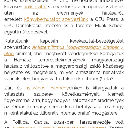
közös szervezésben. A CEU Demokrácia Intézetével
közösen
online vitát
szerveztünk az európai választások
után az eredmények hatásairól,
emellett
könyvbemutatót
szerveztünk
a CEU Press, a
CEU Demokrácia intézete és a torontói Munk School
együttműködésével.
Kutatásunk kapcsán kerekasztal-beszélgetést
szerveztünk
Antiszem
i
tizmus Magyarországon október 7.
után
címmel, ahol meghívott vendégeinkkel körbejártuk
a Hamász terrorcselekményének magyarországi
hatásait: változott-e a magyarországi zsidó közösség
helyzete és megítélése, milyen antiszemita narratívák
vannak jelen, hogyan változtak ezek október 7. óta?
Zárt és
nyilvános esemény
einken is kitárgyaltuk a
választási szuperév következményeit, kiemelt
figyelemmel arra, hogy hogyan hatottak az eredmények
az Orbán-kormány nemzetközi befolyására, és hogy
miként alakul az „illiberális internacionálé” mozgástere.
A Political Capital 2024-ben társszervezője volt