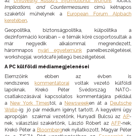
az
Unraveling Russia's Informational Warfare
: Tactics,
Implications, and Countermeasures
című kétnapos
szakértői műhelynek
a
European Forum Alpbach
keretében
.
Geopolitika, biztonságpolitika, külpolitika a
dezinformáció korában – e témák köré csoportosultak a
már negyedik alkalommal megrendezett,
háromnapos
nyári egyetemünk
panelbeszélgetései,
workshopjai, worldcafé jellegű beszélgetései.
A PC külföldi médiamegjelenései
Elemzőink ebben az évben is
rendszeres
kommentátorai
voltak vezető külföldi
lapoknak. Krekó Péter Svédország NATO-
csatlakozásával kapcsolatos kommentárjára például
a
New York Times
tól
, a
Newsweek
en át a
Deutsche
Welle
-
ig
jó pár médium igényt tartott. A kegyelmi ügy
apropóján szakmai vezetőnk, Hunyadi Bulcsú az
AP
-
nek, választási szakértőnk, László Róbert az
AFP
-nek,
Krekó Péter a
Bloomberg
nek nyilatkozott. Magyar Péter