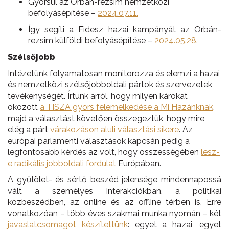
Gyorsul az Orbán-rezsim nemzetközi
befolyásépítése –
2024.07.11.
Így segíti a Fidesz hazai kampányát az Orbán-
rezsim külföldi befolyásépítése –
2024.05.28.
Szélsőjobb
Intézetünk folyamatosan monitorozza és elemzi a hazai
és nemzetközi szélsőjobboldali pártok és szervezetek
tevékenységét. Írtunk arról, hogy milyen károkat
okozott
a T
ISZA
gyors felemelkedése a Mi
H
azánknak
,
majd a választást követően összegeztük, hogy mire
elég a párt
várakozáson aluli választási sikere
. Az
európai parlamenti választások kapcsán pedig a
legfontosabb kérdés az volt, hogy összességében
lesz-
e radikális jobboldali fordulat
Európában.
A gyűlölet- és sértő beszéd jelensége mindennapossá
vált a személyes interakciókban, a politikai
közbeszédben, az online és az offline térben is. Erre
vonatkozóan – több éves szakmai munka nyomán – két
javaslatcsomagot készítettünk
: egyet a hazai, egyet