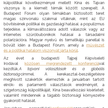
külpolitikai következményei mellett Kína és Tajvan
viszonya is a kiemelt témák között szerepelt. A
Budapest Fórum olyan témákban biztosított teret
magas színvonalú szakmai vitáknak, mint az EU
bővítésének politikai és gazdasági hatásai, a populizmus
terjedése, a klímaváltozásra adott válaszok vagy az
internetes szűrőbuborékok hatásai a társadalmi
polarizációra. Magyar nyelvű és tematikájú panellal is
bővült idén a Budapest Fórum, amely a
művészet
és
a
politikai hatalom viszonyát
járta körül
.
Az évet a budapesti Tajpej Képviseleti
Irodával
közösen
megrendezett
konferenciá
val
kezdtük,
A tajvani választások és a globális
biztonság
címmel. A kerekasztal-beszélgetésre
meghívott szakértők elemezték a januárban tartott
elnök- és parlamenti választások eredményét, a
szigetország külpolitikáját, Kína beavatkozási kísérleteit,
valamint mindennek a tágabb biztonsági környezetre
gyakorolt hatását.