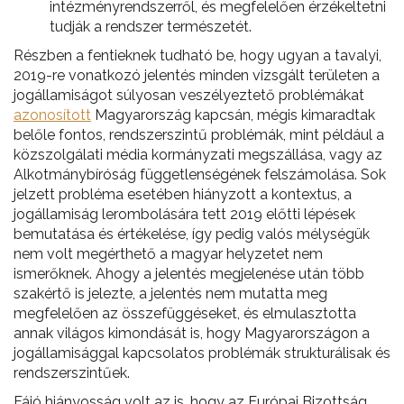
intézményrendszerről, és megfelelően érzékeltetni
tudják a rendszer természetét.
Részben a fentieknek tudható be, hogy ugyan a tavalyi,
2019-re vonatkozó jelentés minden vizsgált területen a
jogállamiságot súlyosan veszélyeztető problémákat
azonosított
Magyarország kapcsán, mégis kimaradtak
belőle fontos, rendszerszintű problémák, mint például a
közszolgálati média kormányzati megszállása, vagy az
Alkotmánybíróság függetlenségének felszámolása. Sok
jelzett probléma esetében hiányzott a kontextus, a
jogállamiság lerombolására tett 2019 előtti lépések
bemutatása és értékelése, így pedig valós mélységük
nem volt megérthető a magyar helyzetet nem
ismerőknek. Ahogy a jelentés megjelenése után több
szakértő is jelezte, a jelentés nem mutatta meg
megfelelően az összefüggéseket, és elmulasztotta
annak világos kimondását is, hogy Magyarországon a
jogállamisággal kapcsolatos problémák strukturálisak és
rendszerszintűek.
Fájó hiányosság volt az is, hogy az Európai Bizottság