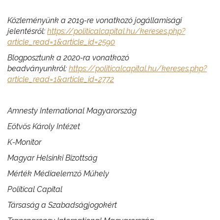
Közleményünk a 2019-re vonatkozó jogállamisági
jelentésről:
https://politicalcapital.hu/kereses.php?
article_read=1&article_id=2590
Blogposztunk a 2020-ra vonatkozó
beadványunkról:
https://politicalcapital.hu/kereses.php?
article_read=1&article_id=2772
Amnesty International Magyarország
Eötvös Károly Intézet
K-Monitor
Magyar Helsinki Bizottság
Mérték Médiaelemző Műhely
Political Capital
Társaság a Szabadságjogokért