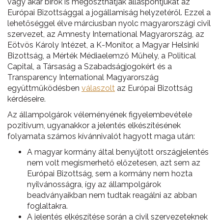
vagy akár bírók is megoszthatják álláspontjukat az
Európai Bizottsággal a jogállamiság helyzetéről. Ezzel a
lehetőséggel élve márciusban nyolc magyarországi civil
szervezet, az Amnesty International Magyarország, az
Eötvös Károly Intézet, a K-Monitor, a Magyar Helsinki
Bizottság, a Mérték Médiaelemző Műhely, a Political
Capital, a Társaság a Szabadságjogokért és a
Transparency International Magyarország
együttműködésben
válaszolt
az Európai Bizottság
kérdéseire.
Az állampolgárok véleményének figyelembevétele
pozitívum, ugyanakkor a jelentés elkészítésének
folyamata számos kívánnivalót hagyott maga után:
A magyar kormány által benyújtott országjelentés
nem volt megismerhető előzetesen, azt sem az
Európai Bizottság, sem a kormány nem hozta
nyilvánosságra, így az állampolgárok
beadványaikban nem tudtak reagálni az abban
foglaltakra.
A jelentés elkészítése során a civil szervezeteknek