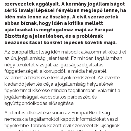
szervezetek aggályait. A kormány jogállamiságot
sértő tavalyi lépései fényében meglepő lenne, ha
idén más lenne az összkép. A civil szervezetek
abban bíznak, hogy idén a kritika mellett
ajánlásokat is megfogalmaz majd az Európai
Bizottság a jelentésben, és a problémák
beazonosítását konkrét lépések követik majd.
Az Európai Bizottság idén második alkalommal készíti el
az ún. jogállamisági jelentését. Ez minden tagállamban
négy területet vizsgál: az igazságszolgáltatás
függetlenségét, a korrupciót, a média helyzetét,
valamint a fékek és ellensúlyok rendszerét. Az évente
kiadandó jelentés célja a jogállamiság helyzetének
figyelemmel kísérése minden tagállamban, valamint a
jogállamisággal kapcsolatos párbeszéd és
együttgondolkodás elősegítése.
A jelentés elkészítése során az Európai Bizottság
nemcsak a tagállamoktól kapott információkat veszi
figyelembe: többek között civil szervezetek, újságírók,