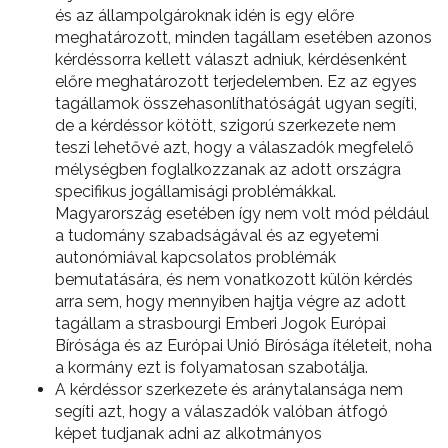
és az állampolgároknak idén is egy előre
meghatározott, minden tagállam esetében azonos
kérdéssorra kellett választ adniuk, kérdésenként
előre meghatározott terjedelemben. Ez az egyes
tagállamok összehasonlíthatóságát ugyan segíti,
de a kérdéssor kötött, szigorú szerkezete nem
teszi lehetővé azt, hogy a válaszadók megfelelő
mélységben foglalkozzanak az adott országra
specifikus jogállamisági problémákkal.
Magyarország esetében így nem volt mód például
a tudomány szabadságával és az egyetemi
autonómiával kapcsolatos problémák
bemutatására, és nem vonatkozott külön kérdés
arra sem, hogy mennyiben hajtja végre az adott
tagállam a strasbourgi Emberi Jogok Európai
Bírósága és az Európai Unió Bírósága ítéleteit, noha
a kormány ezt is folyamatosan szabotálja.
A kérdéssor szerkezete és aránytalansága nem
segíti azt, hogy a válaszadók valóban átfogó
képet tudjanak adni az alkotmányos