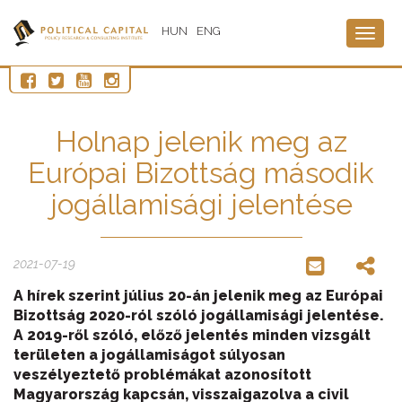
HUN
ENG
Togg
navig
Holnap jelenik meg az
Európai Bizottság második
jogállamisági jelentése
2021-07-19
A hírek szerint július 20-án jelenik meg az Európai
Bizottság 2020-ról szóló jogállamisági jelentése.
A 2019-ről szóló, előző jelentés minden vizsgált
területen a jogállamiságot súlyosan
veszélyeztető problémákat azonosított
Magyarország kapcsán, visszaigazolva a civil