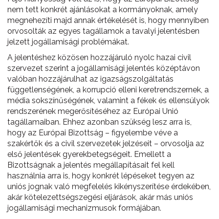
nem tett konkrét ajánlásokat a kormányoknak, amely
megnehezíti majd annak értékelését is, hogy mennyiben
orvosolták az egyes tagállamok a tavalyi jelentésben
jelzett jogállamisági problémákat.
A jelentéshez közösen hozzájáruló nyolc hazai civil
szervezet szerint a jogállamisági jelentés középtávon
valóban hozzájárulhat az igazságszolgáltatás
függetlenségének, a korrupció elleni keretrendszernek, a
média sokszínűségének, valamint a fékek és ellensúlyok
rendszerének megerősítéséhez az Európai Unió
tagállamaiban. Ehhez azonban szükség lesz arra is,
hogy az Európai Bizottság – figyelembe véve a
szakértők és a civil szervezetek jelzéseit – orvosolja az
első jelentések gyerekbetegségeit. Emellett a
Bizottságnak a jelentés megállapításait fel kell
használnia arra is, hogy konkrét lépéseket tegyen az
uniós jognak való megfelelés kikényszerítése érdekében,
akár kötelezettségszegési eljárások, akár más uniós
jogállamisági mechanizmusok formájában.