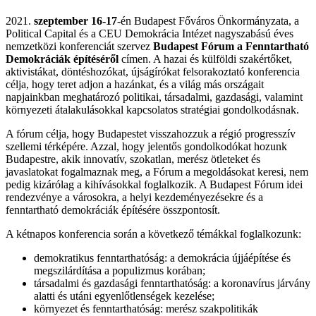
2021.
szeptember 16-17
-én Budapest Főváros Önkormányzata, a
Political Capital és a CEU Demokrácia Intézet nagyszabású éves
nemzetközi konferenciát szervez
Budapest Fórum a Fenntartható
Demokráciák építéséről
címen. A hazai és külföldi szakértőket,
aktivistákat, döntéshozókat, újságírókat felsorakoztató konferencia
célja, hogy teret adjon a hazánkat, és a világ más országait
napjainkban meghatározó politikai, társadalmi, gazdasági, valamint
környezeti átalakulásokkal kapcsolatos stratégiai gondolkodásnak.
A fórum célja, hogy Budapestet visszahozzuk a régió progresszív
szellemi térképére. Azzal, hogy jelentős gondolkodókat hozunk
Budapestre, akik innovatív, szokatlan, merész ötleteket és
javaslatokat fogalmaznak meg, a Fórum a megoldásokat keresi, nem
pedig kizárólag a kihívásokkal foglalkozik. A Budapest Fórum idei
rendezvénye a városokra, a helyi kezdeményezésekre és a
fenntartható demokráciák építésére összpontosít.
A kétnapos konferencia során a következő témákkal foglalkozunk:
demokratikus fenntarthatóság: a demokrácia újjáépítése és
megszilárdítása a populizmus korában;
társadalmi és gazdasági fenntarthatóság: a koronavírus járvány
alatti és utáni egyenlőtlenségek kezelése;
környezet és fenntarthatóság: merész szakpolitikák