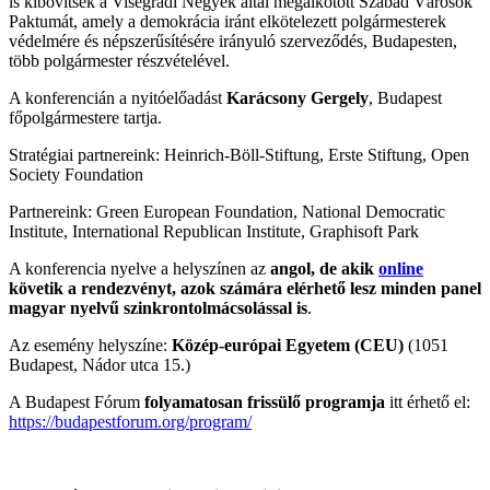
is kibővítsék a Visegrádi Négyek által megalkotott Szabad Városok
Paktumát, amely a demokrácia iránt elkötelezett polgármesterek
védelmére és népszerűsítésére irányuló szerveződés, Budapesten,
több polgármester részvételével.
A konferencián a nyitóelőadást
Karácsony Gergely
, Budapest
főpolgármestere tartja.
Stratégiai partnereink: Heinrich-Böll-Stiftung, Erste Stiftung, Open
Society Foundation
Partnereink: Green European Foundation, National Democratic
Institute, International Republican Institute, Graphisoft Park
A konferencia nyelve a helyszínen az
angol, de akik
online
követik a rendezvényt, azok számára elérhető lesz minden panel
magyar nyelvű szinkrontolmácsolással is
.
Az esemény helyszíne:
Közép-európai Egyetem (CEU)
(1051
Budapest, Nádor utca 15.)
A Budapest Fórum
folyamatosan frissülő programja
itt érhető el:
https://budapestforum.org/program/