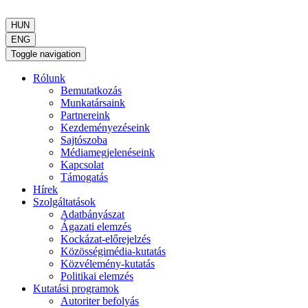
HUN
ENG
Toggle navigation
Rólunk
Bemutatkozás
Munkatársaink
Partnereink
Kezdeményezéseink
Sajtószoba
Médiamegjelenéseink
Kapcsolat
Támogatás
Hírek
Szolgáltatások
Adatbányászat
Ágazati elemzés
Kockázat-előrejelzés
Közösségimédia-kutatás
Közvélemény-kutatás
Politikai elemzés
Kutatási programok
Autoriter befolyás