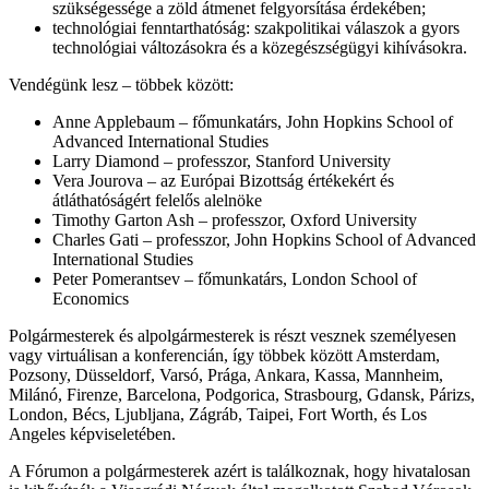
szükségessége a zöld átmenet felgyorsítása érdekében;
technológiai fenntarthatóság: szakpolitikai válaszok a gyors
technológiai változásokra és a közegészségügyi kihívásokra.
Vendégünk lesz – többek között:
Anne Applebaum – főmunkatárs, John Hopkins School of
Advanced International Studies
Larry Diamond – professzor, Stanford University
Vera Jourova – az Európai Bizottság értékekért és
átláthatóságért felelős alelnöke
Timothy Garton Ash – professzor, Oxford University
Charles Gati – professzor, John Hopkins School of Advanced
International Studies
Peter Pomerantsev – főmunkatárs, London School of
Economics
Polgármesterek és alpolgármesterek is részt vesznek személyesen
vagy virtuálisan a konferencián, így többek között Amsterdam,
Pozsony, Düsseldorf, Varsó, Prága, Ankara, Kassa, Mannheim,
Milánó, Firenze, Barcelona, Podgorica, Strasbourg, Gdansk, Párizs,
London, Bécs, Ljubljana, Zágráb, Taipei, Fort Worth, és Los
Angeles képviseletében.
A Fórumon a polgármesterek azért is találkoznak, hogy hivatalosan