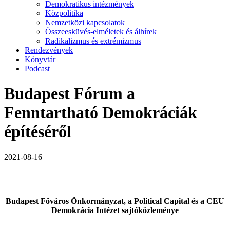
Demokratikus intézmények
Közpolitika
Nemzetközi kapcsolatok
Összeesküvés-elméletek és álhírek
Radikalizmus és extrémizmus
Rendezvények
Könyvtár
Podcast
Budapest Fórum a
Fenntartható Demokráciák
építéséről
2021-08-16
Budapest Főváros Önkormányzat, a Political Capital és a CEU
Demokrácia Intézet sajtóközleménye