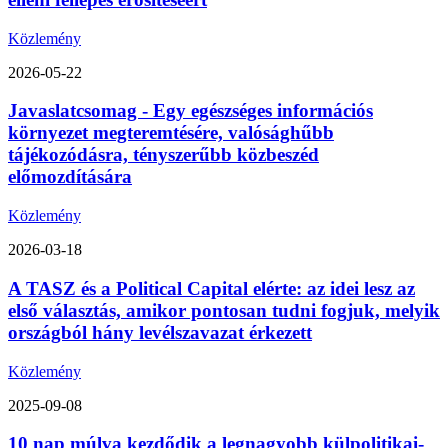
Közlemény
2026-05-22
Javaslatcsomag - Egy egészséges információs
környezet megteremtésére, valósághűbb
tájékozódásra, tényszerűbb közbeszéd
előmozdítására
Közlemény
2026-03-18
A TASZ és a Political Capital elérte: az idei lesz az
első választás, amikor pontosan tudni fogjuk, melyik
országból hány levélszavazat érkezett
Közlemény
2025-09-08
10 nap múlva kezdődik a legnagyobb külpolitikai-