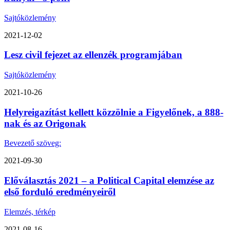
Sajtóközlemény
2021-12-02
Lesz civil fejezet az ellenzék programjában
Sajtóközlemény
2021-10-26
Helyreigazítást kellett közzölnie a Figyelőnek, a 888-
nak és az Origonak
Bevezető szöveg:
2021-09-30
Előválasztás 2021 – a Political Capital elemzése az
első forduló eredményeiről
Elemzés, térkép
2021-08-16