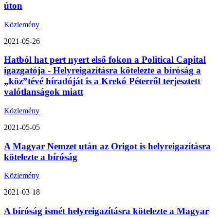
úton
Közlemény
2021-05-26
Hatból hat pert nyert első fokon a Political Capital
igazgatója - Helyreigazításra kötelezte a bíróság a
„köz”tévé híradóját is a Krekó Péterről terjesztett
valótlanságok miatt
Közlemény
2021-05-05
A Magyar Nemzet után az Origot is helyreigazításra
kötelezte a bíróság
Közlemény
2021-03-18
A bíróság ismét helyreigazításra kötelezte a Magyar