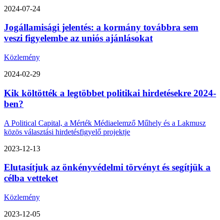
2024-07-24
Jogállamisági jelentés: a kormány továbbra sem
veszi figyelembe az uniós ajánlásokat
Közlemény
2024-02-29
Kik költötték a legtöbbet politikai hirdetésekre 2024-
ben?
A Political Capital, a Mérték Médiaelemző Műhely és a Lakmusz
közös választási hirdetésfigyelő projektje
2023-12-13
Elutasítjuk az önkényvédelmi törvényt és segítjük a
célba vetteket
Közlemény
2023-12-05