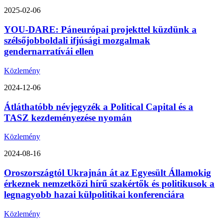
2025-02-06
YOU-DARE: Páneurópai projekttel küzdünk a
szélsőjobboldali ifjúsági mozgalmak
gendernarratívái ellen
Közlemény
2024-12-06
Átláthatóbb névjegyzék a Political Capital és a
TASZ kezdeményezése nyomán
Közlemény
2024-08-16
Oroszországtól Ukrajnán át az Egyesült Államokig
érkeznek nemzetközi hírű szakértők és politikusok a
legnagyobb hazai külpolitikai konferenciára
Közlemény