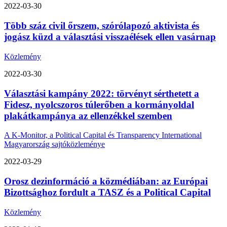
2022-03-30
Több száz civil őrszem, szórólapozó aktivista és
jogász küzd a választási visszaélések ellen vasárnap
Közlemény
2022-03-30
Választási kampány 2022: törvényt sérthetett a
Fidesz, nyolcszoros túlerőben a kormányoldal
plakátkampánya az ellenzékkel szemben
A K-Monitor, a Political Capital és Transparency International
Magyarország sajtóközleménye
2022-03-29
Orosz dezinformáció a közmédiában: az Európai
Bizottsághoz fordult a TASZ és a Political Capital
Közlemény