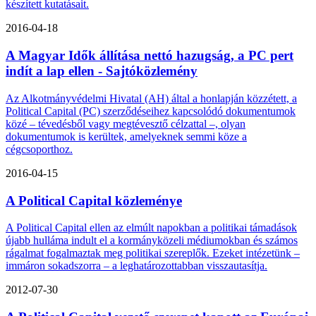
készített kutatásait.
2016-04-18
A Magyar Idők állítása nettó hazugság, a PC pert
indít a lap ellen - Sajtóközlemény
Az Alkotmányvédelmi Hivatal (AH) által a honlapján közzétett, a
Political Capital (PC) szerződéseihez kapcsolódó dokumentumok
közé – tévedésből vagy megtévesztő célzattal –, olyan
dokumentumok is kerültek, amelyeknek semmi köze a
cégcsoporthoz.
2016-04-15
A Political Capital közleménye
A Political Capital ellen az elmúlt napokban a politikai támadások
újabb hulláma indult el a kormányközeli médiumokban és számos
rágalmat fogalmaztak meg politikai szereplők. Ezeket intézetünk –
immáron sokadszorra – a leghatározottabban visszautasítja.
2012-07-30