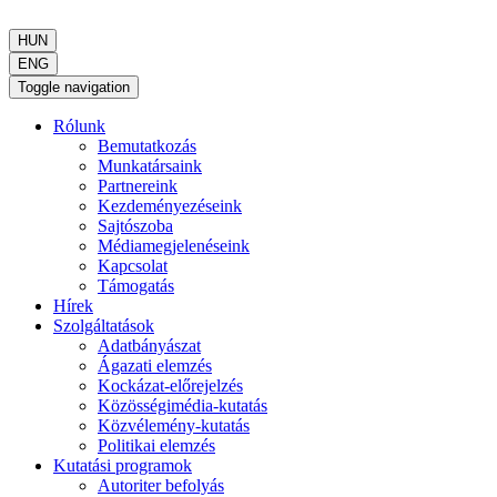
HUN
ENG
Toggle navigation
Rólunk
Bemutatkozás
Munkatársaink
Partnereink
Kezdeményezéseink
Sajtószoba
Médiamegjelenéseink
Kapcsolat
Támogatás
Hírek
Szolgáltatások
Adatbányászat
Ágazati elemzés
Kockázat-előrejelzés
Közösségimédia-kutatás
Közvélemény-kutatás
Politikai elemzés
Kutatási programok
Autoriter befolyás