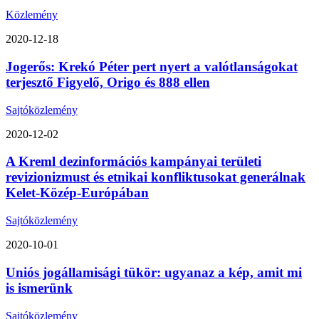
Közlemény
2020-12-18
Jogerős: Krekó Péter pert nyert a valótlanságokat
terjesztő Figyelő, Origo és 888 ellen
Sajtóközlemény
2020-12-02
A Kreml dezinformációs kampányai területi
revizionizmust és etnikai konfliktusokat generálnak
Kelet-Közép-Európában
Sajtóközlemény
2020-10-01
Uniós jogállamisági tükör: ugyanaz a kép, amit mi
is ismerünk
Sajtóközlemény