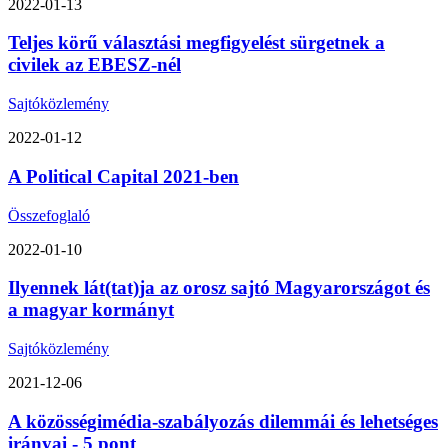
2022-01-13
Teljes körű választási megfigyelést sürgetnek a
civilek az EBESZ-nél
Sajtóközlemény
2022-01-12
A Political Capital 2021-ben
Összefoglaló
2022-01-10
Ilyennek lát(tat)ja az orosz sajtó Magyarországot és
a magyar kormányt
Sajtóközlemény
2021-12-06
A közösségimédia-szabályozás dilemmái és lehetséges
irányai - 5 pont