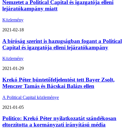
Nemzetet a Political Capital és igazgatója elleni
lejáratókampány miatt
Közlemény
2021-02-18
A bíróság szerint is hazugságban fogant a Political
Capital és igazgatója elleni lejáratókampány
Közlemény
2021-01-29
Krekó Péter büntetőfeljelentést tett Bayer Zsolt,
Menczer Tamás és Bácskai Balázs ellen
A Political Capital közleménye
2021-01-05
Politico: Krekó Péter nyilatkozatát szándékosan
eltorzította a kormányzati irányítású média