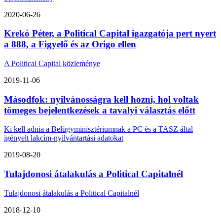
2020-06-26
Krekó Péter, a Political Capital igazgatója pert nyert
a 888, a Figyelő és az Origo ellen
A Political Capital közleménye
2019-11-06
Másodfok: nyilvánosságra kell hozni, hol voltak
tömeges bejelentkezések a tavalyi választás előtt
Ki kell adnia a Belügyminisztériumnak a PC és a TASZ által
igényelt lakcím-nyilvántartási adatokat
2019-08-20
Tulajdonosi átalakulás a Political Capitalnél
Tulajdonosi átalakulás a Political Capitalnél
2018-12-10