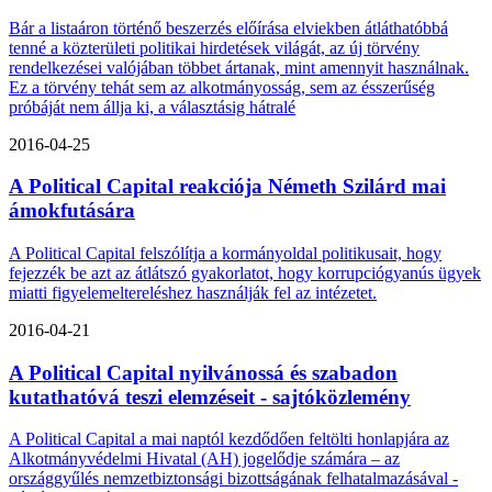
Bár a listaáron történő beszerzés előírása elviekben átláthatóbbá
tenné a közterületi politikai hirdetések világát, az új törvény
rendelkezései valójában többet ártanak, mint amennyit használnak.
Ez a törvény tehát sem az alkotmányosság, sem az ésszerűség
próbáját nem állja ki, a választásig hátralé
2016-04-25
A Political Capital reakciója Németh Szilárd mai
ámokfutására
A Political Capital felszólítja a kormányoldal politikusait, hogy
fejezzék be azt az átlátszó gyakorlatot, hogy korrupciógyanús ügyek
miatti figyelemeltereléshez használják fel az intézetet.
2016-04-21
A Political Capital nyilvánossá és szabadon
kutathatóvá teszi elemzéseit - sajtóközlemény
A Political Capital a mai naptól kezdődően feltölti honlapjára az
Alkotmányvédelmi Hivatal (AH) jogelődje számára – az
országgyűlés nemzetbiztonsági bizottságának felhatalmazásával -