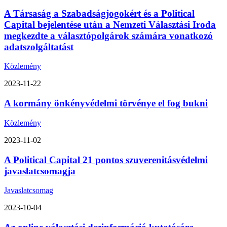
A Társaság a Szabadságjogokért és a Political
Capital bejelentése után a Nemzeti Választási Iroda
megkezdte a választópolgárok számára vonatkozó
adatszolgáltatást
Közlemény
2023-11-22
A kormány önkényvédelmi törvénye el fog bukni
Közlemény
2023-11-02
A Political Capital 21 pontos szuverenitásvédelmi
javaslatcsomagja
Javaslatcsomag
2023-10-04