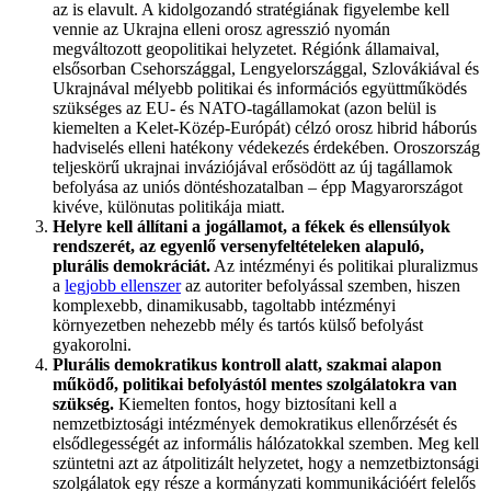
az is elavult. A kidolgozandó stratégiának figyelembe kell
vennie az Ukrajna elleni orosz agresszió nyomán
megváltozott geopolitikai helyzetet. Régiónk államaival,
elsősorban Csehországgal, Lengyelországgal, Szlovákiával és
Ukrajnával mélyebb politikai és információs együttműködés
szükséges az EU- és NATO-tagállamokat (azon belül is
kiemelten a Kelet-Közép-Európát) célzó orosz hibrid háborús
hadviselés elleni hatékony védekezés érdekében. Oroszország
teljeskörű ukrajnai inváziójával erősödött az új tagállamok
befolyása az uniós döntéshozatalban – épp Magyarországot
kivéve, különutas politikája miatt.
Helyre kell állítani a jogállamot, a fékek és ellensúlyok
rendszerét, az egyenlő versenyfeltételeken alapuló,
plurális demokráciát.
Az intézményi és politikai pluralizmus
a
legjobb ellenszer
az autoriter befolyással szemben, hiszen
komplexebb, dinamikusabb, tagoltabb intézményi
környezetben nehezebb mély és tartós külső befolyást
gyakorolni.
Plurális demokratikus kontroll alatt, szakmai alapon
működő, politikai befolyástól mentes szolgálatokra van
szükség.
Kiemelten fontos, hogy biztosítani kell a
nemzetbiztosági intézmények demokratikus ellenőrzését és
elsődlegességét az informális hálózatokkal szemben. Meg kell
szüntetni azt az átpolitizált helyzetet, hogy a nemzetbiztonsági
szolgálatok egy része a kormányzati kommunikációért felelős