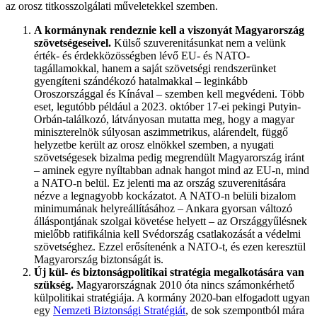
az orosz titkosszolgálati műveletekkel szemben.
A kormánynak rendeznie kell a viszonyát Magyarország
szövetségeseivel.
Külső szuverenitásunkat nem a velünk
érték- és érdekközösségben lévő EU- és NATO-
tagállamokkal, hanem a saját szövetségi rendszerünket
gyengíteni szándékozó hatalmakkal – leginkább
Oroszországgal és Kínával – szemben kell megvédeni. Több
eset, legutóbb például a 2023. október 17-ei pekingi Putyin-
Orbán-találkozó, látványosan mutatta meg, hogy a magyar
miniszterelnök súlyosan aszimmetrikus, alárendelt, függő
helyzetbe került az orosz elnökkel szemben, a nyugati
szövetségesek bizalma pedig megrendült Magyarország iránt
– aminek egyre nyíltabban adnak hangot mind az EU-n, mind
a NATO-n belül. Ez jelenti ma az ország szuverenitására
nézve a legnagyobb kockázatot. A NATO-n belüli bizalom
minimumának helyreállításához – Ankara gyorsan változó
álláspontjának szolgai követése helyett – az Országgyűlésnek
mielőbb ratifikálnia kell Svédország csatlakozását a védelmi
szövetséghez. Ezzel erősítenénk a NATO-t, és ezen keresztül
Magyarország biztonságát is.
Új kül- és biztonságpolitikai stratégia megalkotására van
szükség.
Magyarországnak 2010 óta nincs számonkérhető
külpolitikai stratégiája. A kormány 2020-ban elfogadott ugyan
egy
Nemzeti Biztonsági Stratégiát
, de sok szempontból mára