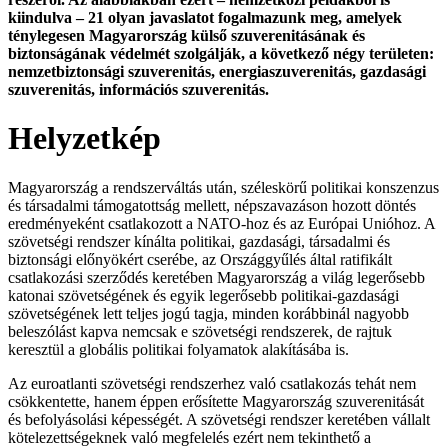
kiindulva – 21 olyan javaslatot fogalmazunk meg, amelyek
ténylegesen Magyarország külső szuverenitásának és
biztonságának védelmét
szolgálják, a következő négy területen:
nemzetbiztonsági szuverenitás, energiaszuverenitás, gazdasági
szuverenitás, információs szuverenitás.
Helyzetkép
Magyarország a rendszerváltás után, széleskörű politikai konszenzus
és társadalmi támogatottság mellett, népszavazáson hozott döntés
eredményeként csatlakozott a NATO-hoz és az Európai Unióhoz. A
szövetségi rendszer kínálta politikai, gazdasági, társadalmi és
biztonsági előnyökért cserébe, az Országgyűlés által ratifikált
csatlakozási szerződés keretében Magyarország a világ legerősebb
katonai szövetségének és egyik legerősebb politikai-gazdasági
szövetségének lett teljes jogú tagja, minden korábbinál nagyobb
beleszólást kapva nemcsak e szövetségi rendszerek, de rajtuk
keresztül a globális politikai folyamatok alakításába is.
Az euroatlanti szövetségi rendszerhez való csatlakozás tehát nem
csökkentette, hanem éppen erősítette Magyarország szuverenitását
és befolyásolási képességét. A szövetségi rendszer keretében vállalt
kötelezettségeknek való megfelelés ezért nem tekinthető a