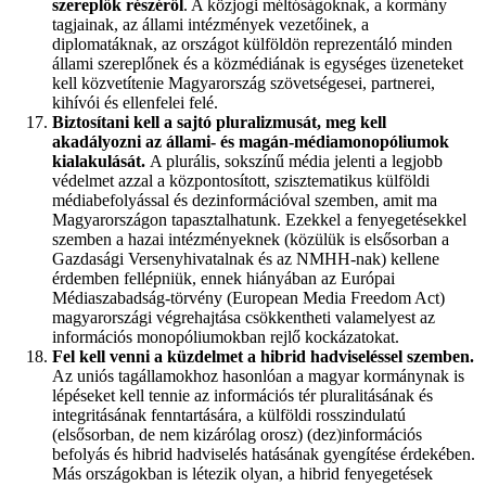
szereplők részéről
. A közjogi méltóságoknak, a kormány
tagjainak, az állami intézmények vezetőinek, a
diplomatáknak, az országot külföldön reprezentáló minden
állami szereplőnek és a közmédiának is egységes üzeneteket
kell közvetítenie Magyarország szövetségesei, partnerei,
kihívói és ellenfelei felé.
Biztosítani kell a sajtó pluralizmusát, meg kell
akadályozni az állami- és magán-médiamonopóliumok
kialakulását.
A plurális, sokszínű média jelenti a legjobb
védelmet azzal a központosított, szisztematikus külföldi
médiabefolyással és dezinformációval szemben, amit ma
Magyarországon tapasztalhatunk. Ezekkel a fenyegetésekkel
szemben a hazai intézményeknek (közülük is elsősorban a
Gazdasági Versenyhivatalnak és az NMHH-nak) kellene
érdemben fellépniük, ennek hiányában az Európai
Médiaszabadság-törvény (European Media Freedom Act)
magyarországi végrehajtása csökkentheti valamelyest az
információs monopóliumokban rejlő kockázatokat.
Fel kell venni a küzdelmet a hibrid hadviseléssel szemben.
Az uniós tagállamokhoz hasonlóan a magyar kormánynak is
lépéseket kell tennie az információs tér pluralitásának és
integritásának fenntartására, a külföldi rosszindulatú
(elsősorban, de nem kizárólag orosz) (dez)információs
befolyás és hibrid hadviselés hatásának gyengítése érdekében.
Más országokban is létezik olyan, a hibrid fenyegetések