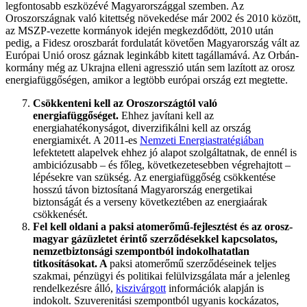
legfontosabb eszközévé Magyarországgal szemben. Az
Oroszországnak való kitettség növekedése már 2002 és 2010 között,
az MSZP-vezette kormányok idején megkezdődött, 2010 után
pedig, a Fidesz oroszbarát fordulatát követően Magyarország vált az
Európai Unió orosz gáznak leginkább kitett tagállamává. Az Orbán-
kormány még az Ukrajna elleni agresszió után sem lazított az orosz
energiafüggőségen, amikor a legtöbb európai ország ezt megtette.
Csökkenteni kell az Oroszországtól való
energiafüggőséget.
Ehhez javítani kell az
energiahatékonyságot, diverzifikálni kell az ország
energiamixét. A 2011-es
Nemzeti Energiastratégiában
lefektetett alapelvek ehhez jó alapot szolgáltatnak, de ennél is
ambiciózusabb – és főleg, következetesebben végrehajtott –
lépésekre van szükség. Az energiafüggőség csökkentése
hosszú távon biztosítaná Magyarország energetikai
biztonságát és a verseny következtében az energiaárak
csökkenését.
Fel kell oldani a paksi atomerőmű-fejlesztést és az orosz-
magyar gázüzletet érintő szerződésekkel kapcsolatos,
nemzetbiztonsági szempontból indokolhatatlan
titkosításokat. A
paksi atomerőmű szerződéseinek teljes
szakmai, pénzügyi és politikai felülvizsgálata már a jelenleg
rendelkezésre álló,
kiszivárgott
információk alapján is
indokolt. Szuverenitási szempontból ugyanis kockázatos,