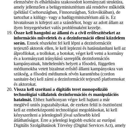
elemzésére és elhárítására szakosodott kormányzati struktúra,
amely jellemzően a belügyminisztérium alá rendelve működik
(például Csehországban, Finnországban, Szlovákiában), de
tartozhat a külügy- vagy a hadügyminisztérium alá is. Ez
hivatalosan is kifejezi azt a szándékot, hogy az adott állam az
ilyen fenyegetéseket valós problémaként kezelje.
Össze kell hangolni az állami és a civil erőfeszítéseket az
információs műveletek és a dezinformáció elleni küzdelem
során.
Ennek részeként fel kell lépni a dezinformációt
terjesztő aktorok ellen, le kell leplezni és hatástalanítani kell az
álprofilokat, a trollokat, a botokat, véget kell vetni a kormány
és a kormányzati irányítású szereplők dezinformációs
kampányainak, hiteltelenítés helyett a fősodrú, független
médiumokba vetett bizalmat erősítő állami kampányokra van
szükség, a fősodrú médiumok révén karanténba (cordon
sanitaire-be) kell zárni a dezinformációt terjesztő platformokat
és aktorokat.
Vissza kell szorítani a digitális teret monopolizáló
technológiai vállalatok dezinformációs és manipulációs
hatalmát.
Ehhez hatékonyan végre kell hajtani a már
meglévő uniós jogszabályokat, de ezeken felül is ösztönözni
kell az emberközpontú technológiai megoldásokat, ki kell
kényszeríteni a jelenleginél jóval szélesebb körű
átláthatóságot. Erre a jelenlegi legjobb eszköz az európai
Digitális Szolgáltatások Törvény (Digital Services Act), amely