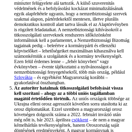
miniszter felügyelete alá tartozik. A külső szuverenitás
védelmének és a befolyásolási kockázat minimalizálásának
egyik alapfeltétele ugyanis, hogy a nemzetbiztonsági szervek
szakmai alapon, pártérdekektől mentesen, illetve plurális
demokratikus kontroll alatt tartva lássák el az Alaptörvényben
is rögzített feladataikat. A nemzetbiztonsági kihívásokról a
titkosszolgálati szerveknek rendszeres időközönként
informálniuk kell a parlamentet, a Nemzetbiztonsági Bizottság
tagjainak pedig – beleértve a kormánypárti és ellenzéki
képviselőket – lehetőségeiket maximálisan kihasználva kell
számonkérniük a szolgálatok és a kormány tevékenységét.
Ezen felül érdemes lenne – „fehér könyvben” vagy
évkönyvben – évente tájékoztatni a nyilvánosságot a
nemzetbiztonsági fenyegetésekről, több más ország, például
Szlovákia
– és egyébként Magyarország korábbi –
gyakorlatával összhangban.
Az autoriter hatalmak titkosszolgálati befolyását vissza
kell szorítani – ahogy az a többi uniós tagállamban
magától értetődően történik.
Az uniós országok többsége az
Ukrajna elleni orosz agressziót követően sorra utasította ki az
orosz diplomatákat. Ezzel szemben a magyarországi orosz
követségen dolgozók száma a 2022. februári invázió után
még nőtt is, bár 2023. áprilisra
csökkent
– de nem a magyar
kémelhárítás tevékenységének, hanem Oroszország saját
döntésének eredményeként. A magyar kormánynak is