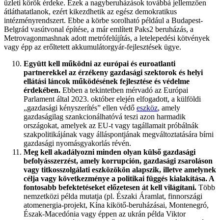
üzleti körök érdeke. Ezek a nagyberuházások továbbá jellemzően
átláthatatlanok, ezért kikezdhetik az egész demokratikus
intézményrendszert. Ebbe a körbe sorolható például a Budapest-
Belgrád vasútvonal építése, a már említett Paks2 beruházás, a
Metrovagonmashnak adott metrófelújítás, a letelepedési kötvények
vagy épp az erőltetett akkumulátorgyár-fejlesztések ügye.
Együtt kell működni az európai és euroatlanti
partnerekkel az érzékeny gazdasági szektorok és helyi
ellátási láncok működésének fejlesztése és védelme
érdekében.
Ebben a tekintetben mérvadó az Európai
Parlament által 2023. október elején elfogadott, a külföldi
„gazdasági kényszerítés” ellen védő
eszköz
, amely
gazdaságilag szankcionálhatóvá teszi azon harmadik
országokat, amelyek az EU-t vagy tagállamait próbálnák
szakpolitikájának vagy álláspontjának megváltoztatására bírni
gazdasági nyomásgyakorlás révén.
Meg kell akadályozni minden olyan külső gazdasági
befolyásszerzést, amely korrupción, gazdasági zsaroláson
vagy titkosszolgálati eszközökön alapszik, illetve amelynek
célja vagy következménye a politikai függés kialakítása. A
fontosabb befektetéseket előzetesen át kell világítani.
Több
nemzetközi példa mutatja (pl. Északi Áramlat, finnországi
atomenergia-projekt, Kína kikötő-beruházásai, Montenegró,
Észak-Macedónia vagy éppen az ukrán példa Viktor