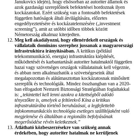
Janukovics idején), hogy elsősorban az autoriter államok és
azok gazdasági szereplőinek befektetései hordoznak ilyen
kockázatokat. Ezért szükség van a fontosabb befektetések
független hatóságok általi átvilágítására, előzetes
engedélyeztetésére és kockázatelemzésére („investment
screening”), amit az utóbbi időben többek között
Németország alkalmaz kiterjedten.
Meg kell akadályozni, hogy ellenérdekelt országok és
vállalataik domináns szerephez jussanak a magyarországi
infrastruktúra irányításában.
A kritikus (például
telekommunikáció, energia) infrastruktúra kiépítését,
működtetését és karbantartását autoriter hatalmaktól független
hazai vagy szövetséges országok vállalatainak kell végeznie,
és abban nem alkalmazhatók a szövetségeseink által
megalapozottan és alátámasztottan kockázatosnak minősített
szereplők és technológiák. Mindez összhangban van a 2020-
ban elfogadott Nemzeti Biztonsági Stratégiában foglaltakkal
is:
„tekintettel kell lenni azokra a kitettségből adódó
tényezőkre is, amelyek a feltörekvő Kína a kritikus
infrastruktúrába történő beruházásai, a legfejlettebb
infokommunikációs technológia esetleges szállítójaként való
megjelenése és általában a regionális befolyásának
megerősödése révén keletkeznek.”
Átlátható közbeszerzésekre van szükség annak
érdekében, hogy autoriter hatalmak ne kerüljenek