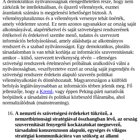
A demokratikus nyilvánosságnak elengedhetetlen része, hogy nem
zárkózik be intellektuálisan, és újszerű vélemények, eszmei
áramlatok számára is megjelenési lehetőséget biztosít. A
véleménypluralizmus és a vélemények versenye tehát önérték,
amely védelemre szorul. Ez nem azonos ugyanakkor az ország saját
alkotmányával, alapértékeivel és saját szövetségesi rendszerének
értékeivel és érdekeivel szembe menő, tudatos és szervezett
információs befolyásolással, amely alááshatja az alkotmányos
rendszert és a szabad nyilvánosságot. Egy demokratikus, plurális
társadalomban is van tehát korlátja az információs szuverenitásnak:
amikor – külső, szervezett tevékenység révén – ellenséges
szövetségi rendszerek értelmezései próbálnak uralkodóvá válni a
nyilvánosságban, veszélyeztetve ezzel az ország saját jogrendjén és
szövetségi rendszere érdekein alapuló szuverén politikai
véleményalkotást és döntéshozatalt. Magyarországon a külföldi
befolyás leglátványosabban az információs térben jelenik meg. Fő
jellemzője, hogy a
Kreml-
vagy éppen Peking-párti narratívák
beépülnek a társadalmi és politikai közbeszéd főáramába, ahol
normalizálódnak (mainstreaming).
A nemzeti és szövetségesi érdekeket tükröző, a
nemzetbiztonsági stratégiával összhangban lévő, az ország
szuverenitását fenyegető kockázatokat megnevező,
társadalmi konszenzuson alapuló,
egységes és világos
stratégiai kommunikációra van szükség az állami