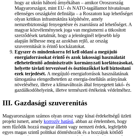
hogy az ukrán háború árnyékában – amikor Oroszország
Magyarországot, mint EU- és NATO-tagállamot hivatalosan
ellenséges országként definiálja – a Roszatom kap lehetőséget
olyan kritikus infrastruktúra kiépítésére, amely
nemzetbiztonsági fenyegetésre és zsarolásra ad lehetőséget. A
magyar közvéleménynek joga van megismerni a titkosított
szerződések tartalmát, hogy a jelenleginél teljesebb kép
alapján ítélhesse meg az azokban rejlő, az ország
szuverenitását is érintő kockázatokat.
Egyszer és mindenkorra fel kell oldani a megújuló
energiaforrásokat érintő és azok lakossági használatát
ellehetetlenítő adminisztratív kormányzati korlátozásokat,
helyette távlati tervezéssel és ösztönzőkkel kell biztosítani
ezek terjedését.
A megújuló energiaforrások használatának
támogatása elengedhetetlen az energia-önellátás arányának
növeléséhez, illetve a klímaváltozás által fenyegetett lakó- és
gazdálkodóhelyeink, illetve természeti értékeink védelméhez.
III. Gazdasági szuverenitás
Magyarországon számos olyan orosz vagy kínai érdekeltségű üzleti
projekt ismert, amely
korrozív hatású
, abban az értelemben, hogy
nem fűződik hozzá magyar állami vagy nemzeti érdek, legfeljebb
egyes magas szintű politikai döntéshozók és a hozzájuk kötődő