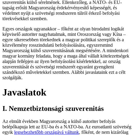
szuverenitás külső sérelmének. Ellenkezőleg, a NATO- és EU-
tagság erősíti Magyarország érdekérvényesítő képességét, és
védelmet nyújt a szövetségi rendszeren túlról érkező befolyási
törekvésekkel szemben.
Egyes országok ugyanakkor – főként az olyan birodalmi logikát
képviselő autoriter nagyhatalmak, mint Oroszország vagy Kína –
egyre sikeresebben törekednek a magyar politikai szereplők és a
közvélemény rosszindulatú befolyásolására, egyszersmind
Magyarország külső szuverenitásának megsértésére. A mindenkori
magyar kormány feladata, hogy a maga által vállalt kötelezettségek
alapján fellépjen az ilyen befolyásolási kísérletekkel, az ország
szuverenitását és szövetségi rendszerét egyaránt gyengíteni
szándékozó műveletekkel szemben. Alábbi javaslataink ezt a célt
szolgálják.
Javaslatok
I. Nemzetbiztonsági szuverenitás
Az elmúlt években Magyarország a külső autoriter befolyás
belépőkapuja lett az EU-ba és a NATO-ba. Az euroatlanti szövetség
egyik
legsebezhetőbb országává váltunk
, főként, de nem kizárólag