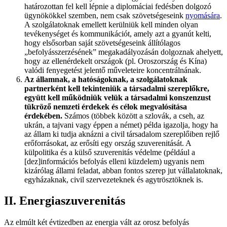
határozottan fel kell lépnie a diplomáciai fedésben dolgozó
ügynökökkel szemben, nem csak szövetségeseink
nyomására
.
A szolgálatoknak emellett kerülniük kell minden olyan
tevékenységet és kommunikációt, amely azt a gyanút kelti,
hogy elsősorban saját szövetségeseink állítólagos
„befolyásszerzésének” megakadályozásán dolgoznak ahelyett,
hogy az ellenérdekelt országok (pl. Oroszország és Kína)
valódi fenyegetést jelentő műveleteire koncentrálnának.
Az államnak, a hatóságoknak, a szolgálatoknak
partnerként kell tekinteniük a társadalmi szereplőkre,
együtt kell működniük velük a társadalmi konszenzust
tükröző nemzeti érdekek és célok megvalósítása
érdekében.
Számos (többek között a szlovák, a cseh, az
ukrán, a tajvani vagy éppen a német) példa igazolja, hogy ha
az állam ki tudja aknázni a civil társadalom szereplőiben rejlő
erőforrásokat, az erősíti egy ország szuverenitását. A
külpolitika és a külső szuverenitás védelme (például a
[dez]információs befolyás elleni küzdelem) ugyanis nem
kizárólag állami feladat, abban fontos szerep jut vállalatoknak,
egyházaknak, civil szervezeteknek és agytrösztöknek is.
II. Energiaszuverenitás
Az elmúlt két évtizedben az energia vált az orosz befolyás