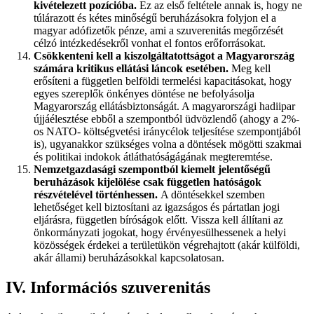
kivételezett pozícióba.
Ez az első feltétele annak is, hogy ne
túlárazott és kétes minőségű beruházásokra folyjon el a
magyar adófizetők pénze, ami a szuverenitás megőrzését
célzó intézkedésekről vonhat el fontos erőforrásokat.
Csökkenteni kell a kiszolgáltatottságot a Magyarország
számára kritikus ellátási láncok esetében.
Meg kell
erősíteni a független belföldi termelési kapacitásokat, hogy
egyes szereplők önkényes döntése ne befolyásolja
Magyarország ellátásbiztonságát. A magyarországi hadiipar
újjáélesztése ebből a szempontból üdvözlendő (ahogy a 2%-
os NATO- költségvetési iránycélok teljesítése szempontjából
is), ugyanakkor szükséges volna a döntések mögötti szakmai
és politikai indokok átláthatóságágának megteremtése.
Nemzetgazdasági szempontból kiemelt jelentőségű
beruházások kijelölése csak független hatóságok
részvételével történhessen.
A döntésekkel szemben
lehetőséget kell biztosítani az igazságos és pártatlan jogi
eljárásra, független bíróságok előtt. Vissza kell állítani az
önkormányzati jogokat, hogy érvényesülhessenek a helyi
közösségek érdekei a területükön végrehajtott (akár külföldi,
akár állami) beruházásokkal kapcsolatosan.
IV. Információs szuverenitás