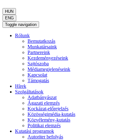
HUN
ENG
Toggle navigation
Rólunk
Bemutatkozás
Munkatársaink
Partnereink
Kezdeményezéseink
Sajtószoba
Médiamegjelenéseink
Kapcsolat
Támogatás
Hírek
Szolgáltatások
Adatbányászat
Ágazati elemzés
Kockázat-előrejelzés
Közösségimédia-kutatás
Közvélemény-kutatás
Politikai elemzés
Kutatási programok
Autoriter befolyás