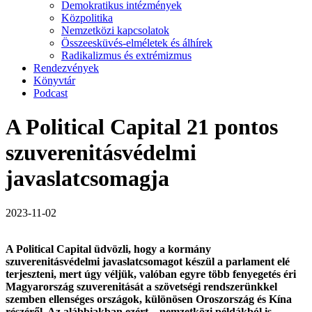
Demokratikus intézmények
Közpolitika
Nemzetközi kapcsolatok
Összeesküvés-elméletek és álhírek
Radikalizmus és extrémizmus
Rendezvények
Könyvtár
Podcast
A Political Capital 21 pontos
szuverenitásvédelmi
javaslatcsomagja
2023-11-02
A Political Capital üdvözli, hogy a kormány
szuverenitásvédelmi javaslatcsomagot készül a parlament elé
terjeszteni,
mert úgy véljük, valóban egyre több fenyegetés éri
Magyarország szuverenitását a szövetségi rendszerünkkel
szemben ellenséges országok, különösen Oroszország és Kína
részéről.
Az alábbiakban ezért – nemzetközi példákból is