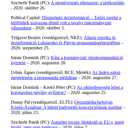
Szicherle Patrik (PC):
A megtévesztés ellenszere: a tájékozódás
- 2020. október 26.
Political Capital:
Díszpolgári dezinformáció – Tarlós szerint a
külföldiek szavazata döntő volt a tavalyi önkormányzati
választáson
- 2020. október 5.
Tölgyesi Beatrix (vendégszerző, NKE):
Állami retorika és
dezinformáció Lukasenko és Putyin propagandagépezetében
–
2020. szeptember 25.
Istrate Dominik (PC):
Kína a kormányzati víruskommunikáció
nyertese
– 2020. augusztus 28.
Urbán Ágnes (vendégszerző, BCE, Mérték):
Az Index-sztori
megjelenése a propaganda médiában
– 2020. augusztus 27.
Istrate Dominik – Krekó Péter (PC):
Az oltásellenesség lehet a
koronavírus-járvány győztese?
– 2020. augusztus 25.
Dunay Pál (vendégszerző, ELTE):
Oroszmédia-befolyás
Közép-Ázsiában: A hibrid hadviselés koncepciójának korlátai
–
2020. július 23.
Szicherle Patrik (PC):
Autoriter recept: blokkold az EU-t, majd
bíráld, mert nem hatékony
– 2020. július 7.