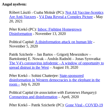
Angol nyelven:
Róbert László - Csaba Molnár (PC):
Not All Vaccine-Sceptics
Are Anti-Vaxxers
-
V4 Data Reveal a Complex Picture
- May
20, 2021
Péter Krekó (PC):
Inbox: Fighting Homegrown
Disinformation
- November 13, 2020
Political Capital:
A disinformation attack on human life
-
November 5, 2020
Patrik Szicherle – Jan Bartos – Grigorij Meseznikov –
Bartolomiej E. Nowak – András Radnóti – Jonas Syrovatka:
The V4’s coronavirus infodemic - A window of opportunity to
spread distrust in the West
– August 19, 2020
Péter Krekó – Sohini Chatterjee:
State-sponsored
disinformation in Western democracies is the elephant in the
room –
July 6, 2020
Political Capital (
in association with Euronews Hungary)
:
Coronavirus and disinformation
– April, 2020
Péter Krekó – Patrik Szicherle (PC):
Gone Viral - COVID-19