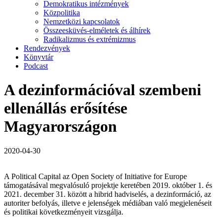
Demokratikus intézmények
Közpolitika
Nemzetközi kapcsolatok
Összeesküvés-elméletek és álhírek
Radikalizmus és extrémizmus
Rendezvények
Könyvtár
Podcast
A dezinformációval szembeni
ellenállás erősítése
Magyarországon
2020-04-30
A Political Capital az Open Society of Initiative for Europe
támogatásával megvalósuló projektje keretében 2019. október 1. és
2021. december 31. között a hibrid hadviselés, a dezinformáció, az
autoriter befolyás, illetve e jelenségek médiában való megjelenéseit
és politikai következményeit vizsgálja.