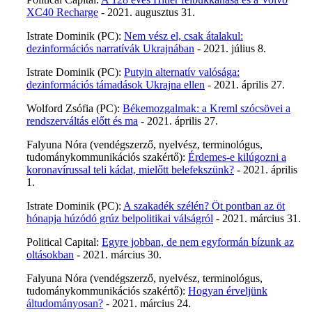
XC40 Recharge
- 2021. augusztus 31.
Istrate Dominik (PC):
Nem vész el, csak átalakul:
dezinformációs narratívák Ukrajnában
- 2021. július 8.
Istrate Dominik (PC):
Putyin alternatív valósága:
dezinformációs támadások Ukrajna ellen
- 2021. április 27.
Wolford Zsófia (PC):
Békemozgalmak: a Kreml szócsövei a
rendszerváltás előtt és ma
- 2021. április 27.
Falyuna Nóra (vendégszerző, nyelvész, terminológus,
tudománykommunikációs szakértő):
Érdemes-e kilúgozni a
koronavírussal teli kádat, mielőtt belefekszünk?
- 2021. április
1.
Istrate Dominik (PC):
A szakadék szélén? Öt pontban az öt
hónapja húzódó grúz belpolitikai válságról
- 2021. március 31.
Political Capital:
Egyre jobban, de nem egyformán bízunk az
oltásokban
- 2021. március 30.
Falyuna Nóra (vendégszerző, nyelvész, terminológus,
tudománykommunikációs szakértő):
Hogyan érveljünk
áltudományosan?
- 2021. március 24.