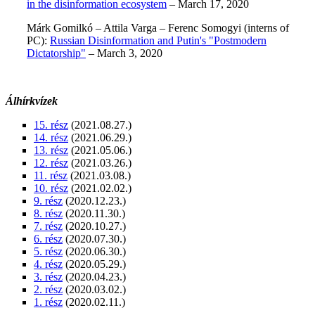
in the disinformation ecosystem
– March 17, 2020
Márk Gomilkó – Attila Varga – Ferenc Somogyi (interns of
PC):
Russian Disinformation and Putin's "Postmodern
Dictatorship"
– March 3, 2020
Álhírkvízek
15. rész
(2021.08.27.)
14. rész
(2021.06.29.)
13. rész
(2021.05.06.)
12. rész
(2021.03.26.)
11. rész
(2021.03.08.)
10. rész
(2021.02.02.)
9. rész
(2020.12.23.)
8. rész
(2020.11.30.)
7. rész
(2020.10.27.)
6. rész
(2020.07.30.)
5. rész
(2020.06.30.)
4. rész
(2020.05.29.)
3. rész
(2020.04.23.)
2. rész
(2020.03.02.)
1. rész
(2020.02.11.)