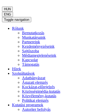
HUN
ENG
Toggle navigation
Rólunk
Bemutatkozás
Munkatársaink
Partnereink
Kezdeményezéseink
Sajtószoba
Médiamegjelenéseink
Kapcsolat
Támogatás
Hírek
Szolgáltatások
Adatbányászat
Ágazati elemzés
Kockázat-előrejelzés
Közösségimédia-kutatás
Közvélemény-kutatás
Politikai elemzés
Kutatási programok
Autoriter befolyás