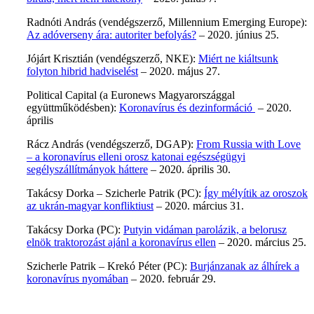
Radnóti András (vendégszerző, Millennium Emerging Europe):
Az adóverseny ára: autoriter befolyás?
– 2020. június 25.
Jójárt Krisztián (vendégszerző, NKE):
Miért ne kiáltsunk
folyton hibrid hadviselést
– 2020. május 27.
Political Capital (a Euronews Magyarországgal
együttműködésben):
Koronavírus és dezinformáció
– 2020.
április
Rácz András (vendégszerző, DGAP):
From Russia with Love
– a koronavírus elleni orosz katonai egészségügyi
segélyszállítmányok háttere
– 2020. április 30.
Takácsy Dorka – Szicherle Patrik (PC):
Így mélyítik az oroszok
az ukrán-magyar konfliktiust
– 2020. március 31.
Takácsy Dorka (PC):
Putyin vidáman parolázik, a belorusz
elnök traktorozást ajánl a koronavírus ellen
– 2020. március 25.
Szicherle Patrik – Krekó Péter (PC):
Burjánzanak az álhírek a
koronavírus nyomában
– 2020. február 29.