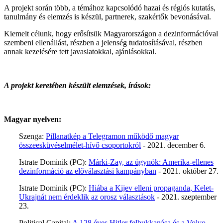
A projekt során több, a témához kapcsolódó hazai és régiós kutatás,
tanulmány és elemzés is készül, partnerek, szakértők bevonásával.
Kiemelt célunk, hogy erősítsük Magyarországon a dezinformációval
szembeni ellenállást, részben a jelenség tudatosításával, részben
annak kezelésére tett javaslatokkal, ajánlásokkal.
A projekt keretében készült elemzések, írások:
Magyar nyelven:
Szenga:
Pillanatkép a Telegramon működő magyar
összeesküvéselmélet-hívő csoportokról
- 2021. december 6.
Istrate Dominik (PC):
Márki-Zay, az ügynök: Amerika-ellenes
dezinformáció az előválasztási kampányban
- 2021. október 27.
Istrate Dominik (PC):
Hiába a Kijev elleni propaganda, Kelet-
Ukrajnát nem érdeklik az orosz választások
- 2021. szeptember
23.
Political Capital:
A 128 éves Hitler felbukkanása és a Volvo