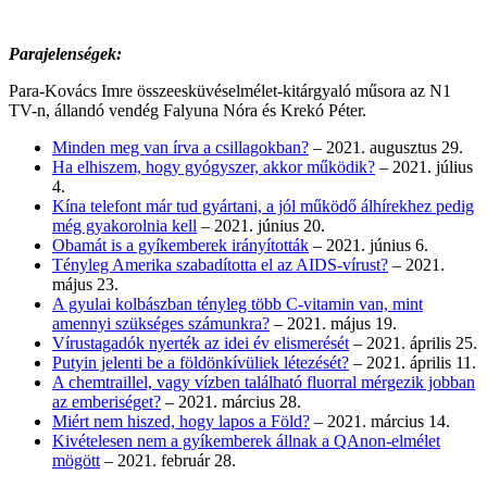
Parajelenségek:
Para-Kovács Imre összeesküvéselmélet-kitárgyaló műsora az N1
TV-n, állandó vendég Falyuna Nóra és Krekó Péter.
Minden meg van írva a csillagokban?
– 2021. augusztus 29.
Ha elhiszem, hogy gyógyszer, akkor működik?
– 2021. július
4.
Kína telefont már tud gyártani, a jól működő álhírekhez pedig
még gyakorolnia kell
– 2021. június 20.
Obamát is a gyíkemberek irányították
– 2021. június 6.
Tényleg Amerika szabadította el az AIDS-vírust?
– 2021.
május 23.
A gyulai kolbászban tényleg több C-vitamin van, mint
amennyi szükséges számunkra?
– 2021. május 19.
Vírustagadók nyerték az idei év elismerését
– 2021. április 25.
Putyin jelenti be a földönkívüliek létezését?
– 2021. április 11.
A chemtraillel, vagy vízben található fluorral mérgezik jobban
az emberiséget?
– 2021. március 28.
Miért nem hiszed, hogy lapos a Föld?
– 2021. március 14.
Kivételesen nem a gyíkemberek állnak a QAnon-elmélet
mögött
– 2021. február 28.