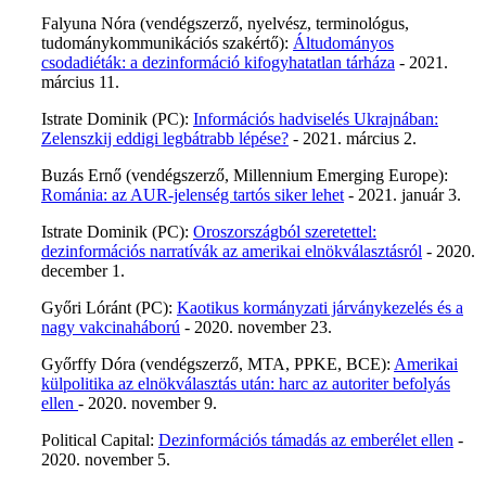
Falyuna Nóra (vendégszerző, nyelvész, terminológus,
tudománykommunikációs szakértő):
Áltudományos
csodadiéták: a dezinformáció kifogyhatatlan tárháza
- 2021.
március 11.
Istrate Dominik (PC):
Információs hadviselés Ukrajnában:
Zelenszkij eddigi legbátrabb lépése?
- 2021. március 2.
Buzás Ernő (vendégszerző, Millennium Emerging Europe):
Románia: az AUR-jelenség tartós siker lehet
- 2021. január 3.
Istrate Dominik (PC):
Oroszországból szeretettel:
dezinformációs narratívák az amerikai elnökválasztásról
- 2020.
december 1.
Győri Lóránt (PC):
Kaotikus kormányzati járványkezelés és a
nagy vakcinaháború
- 2020. november 23.
Győrffy Dóra (vendégszerző, MTA, PPKE, BCE):
Amerikai
külpolitika az elnökválasztás után: harc az autoriter befolyás
ellen
- 2020. november 9.
Political Capital:
Dezinformációs támadás az emberélet ellen
-
2020. november 5.