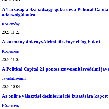
A Társaság a Szabadságjogokért és a Political Capita
adatszolgáltatást
Közlemény
2023-11-22
A kormány önkényvédelmi törvénye el fog bukni
Közlemény
2023-11-02
A Political Capital 21 pontos szuverenitásvédelmi ja
Javaslatcsomag
2023-10-04
Az online választási dezinformáció kutatására kapott
Közlemény