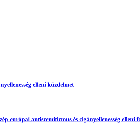
gányellenesség elleni küzdelmet
európai antiszemitizmus és cigányellenesség elleni fel