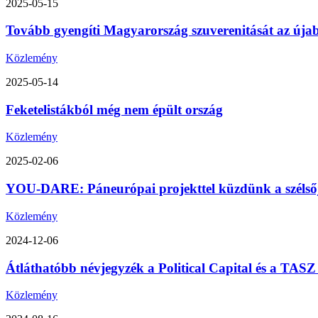
2025-05-15
Tovább gyengíti Magyarország szuverenitását az úja
Közlemény
2025-05-14
Feketelistákból még nem épült ország
Közlemény
2025-02-06
YOU-DARE: Páneurópai projekttel küzdünk a szélsőjo
Közlemény
2024-12-06
Átláthatóbb névjegyzék a Political Capital és a TA
Közlemény