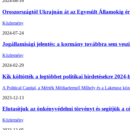
2024-08-16
Oroszországtól Ukrajnán át az Egyesült Államokig érk
Közlemény
2024-07-24
Jogállamisági jelentés: a kormány továbbra sem veszi
Közlemény
2024-02-29
Kik költötték a legtöbbet politikai hirdetésekre 2024-
A Political Capital, a Mérték Médiaelemző Műhely és a Lakmusz közös 
2023-12-13
Elutasítjuk az önkényvédelmi törvényt és segítjük a cé
Közlemény
2023-12-05