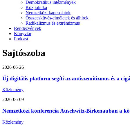
Demokratikus intézmények
Közpolitika
Nemzetközi kapcsolatok
Összeesküvés-elméletek és álhírek
Radikalizmus és extrémizmus
Rendezvények
Könyvtár
Podcast
Sajtószoba
2026-06-26
Új digitális platform segíti az antiszemitizmus és a ci
Közlemény
2026-06-09
Nemzetközi konferencia Auschwitz-Birkenauban a közép-
Közlemény