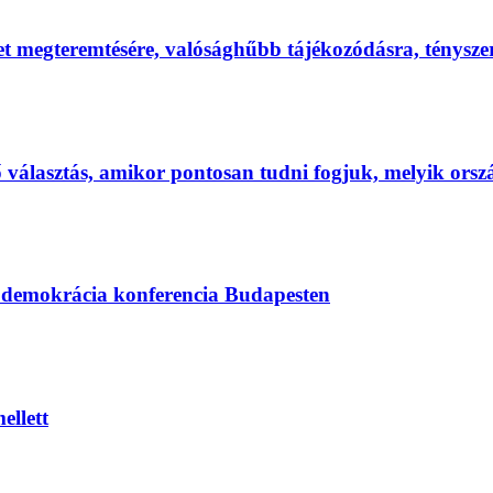
et megteremtésére, valósághűbb tájékozódásra, ténysz
első választás, amikor pontosan tudni fogjuk, melyik ors
s demokrácia konferencia Budapesten
ellett