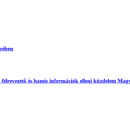
erében
 a félrevezető és hamis információk elleni küzdelem Ma