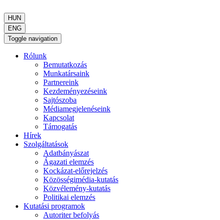
HUN
ENG
Toggle navigation
Rólunk
Bemutatkozás
Munkatársaink
Partnereink
Kezdeményezéseink
Sajtószoba
Médiamegjelenéseink
Kapcsolat
Támogatás
Hírek
Szolgáltatások
Adatbányászat
Ágazati elemzés
Kockázat-előrejelzés
Közösségimédia-kutatás
Közvélemény-kutatás
Politikai elemzés
Kutatási programok
Autoriter befolyás