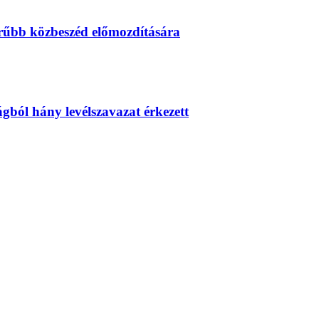
erűbb közbeszéd előmozdítására
zágból hány levélszavazat érkezett