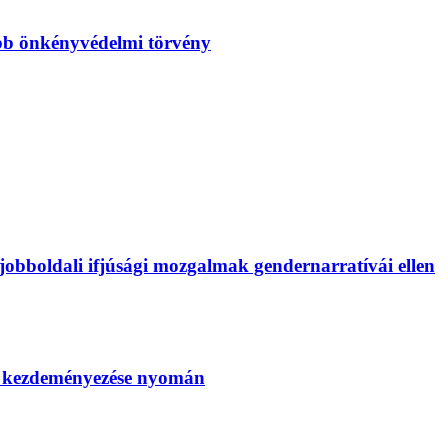
bb önkényvédelmi törvény
bboldali ifjúsági mozgalmak gendernarratívái ellen
SZ kezdeményezése nyomán