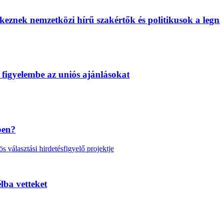
eznek nemzetközi hírű szakértők és politikusok a legn
 figyelembe az uniós ajánlásokat
ben?
választási hirdetésfigyelő projektje
lba vetteket