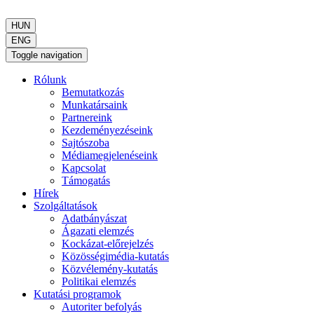
HUN
ENG
Toggle navigation
Rólunk
Bemutatkozás
Munkatársaink
Partnereink
Kezdeményezéseink
Sajtószoba
Médiamegjelenéseink
Kapcsolat
Támogatás
Hírek
Szolgáltatások
Adatbányászat
Ágazati elemzés
Kockázat-előrejelzés
Közösségimédia-kutatás
Közvélemény-kutatás
Politikai elemzés
Kutatási programok
Autoriter befolyás