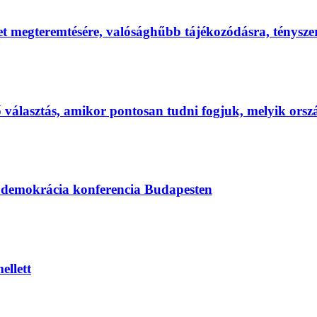
et megteremtésére, valósághűbb tájékozódásra, ténysz
első választás, amikor pontosan tudni fogjuk, melyik ors
s demokrácia konferencia Budapesten
ellett