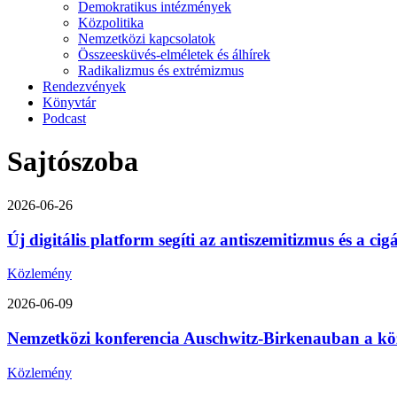
Demokratikus intézmények
Közpolitika
Nemzetközi kapcsolatok
Összeesküvés-elméletek és álhírek
Radikalizmus és extrémizmus
Rendezvények
Könyvtár
Podcast
Sajtószoba
2026-06-26
Új digitális platform segíti az antiszemitizmus és a ci
Közlemény
2026-06-09
Nemzetközi konferencia Auschwitz-Birkenauban a közép-
Közlemény