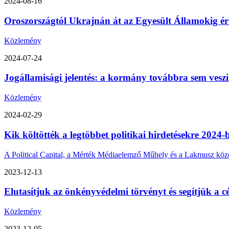
2024-08-16
Oroszországtól Ukrajnán át az Egyesült Államokig érk
Közlemény
2024-07-24
Jogállamisági jelentés: a kormány továbbra sem veszi
Közlemény
2024-02-29
Kik költötték a legtöbbet politikai hirdetésekre 2024-
A Political Capital, a Mérték Médiaelemző Műhely és a Lakmusz közös 
2023-12-13
Elutasítjuk az önkényvédelmi törvényt és segítjük a cé
Közlemény
2023-12-05