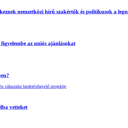
eznek nemzetközi hírű szakértők és politikusok a legn
 figyelembe az uniós ajánlásokat
ben?
választási hirdetésfigyelő projektje
lba vetteket