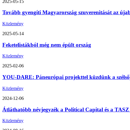
2025-05-15
Tovább gyengíti Magyarország szuverenitását az úja
Közlemény
2025-05-14
Feketelistákból még nem épült ország
Közlemény
2025-02-06
YOU-DARE: Páneurópai projekttel küzdünk a szélsőjo
Közlemény
2024-12-06
Átláthatóbb névjegyzék a Political Capital és a TA
Közlemény