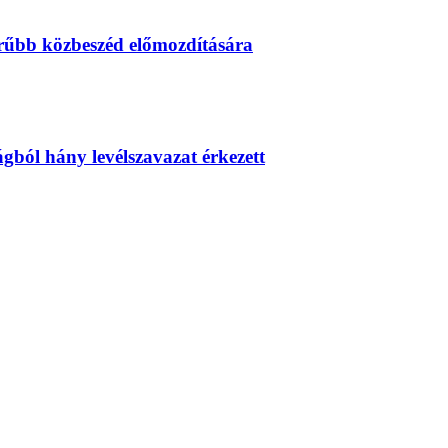
erűbb közbeszéd előmozdítására
zágból hány levélszavazat érkezett