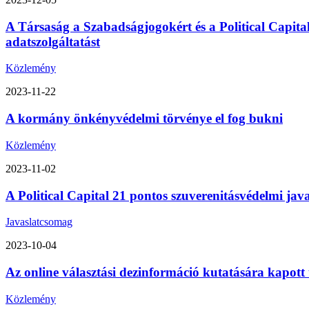
A Társaság a Szabadságjogokért és a Political Capita
adatszolgáltatást
Közlemény
2023-11-22
A kormány önkényvédelmi törvénye el fog bukni
Közlemény
2023-11-02
A Political Capital 21 pontos szuverenitásvédelmi ja
Javaslatcsomag
2023-10-04
Az online választási dezinformáció kutatására kapott
Közlemény