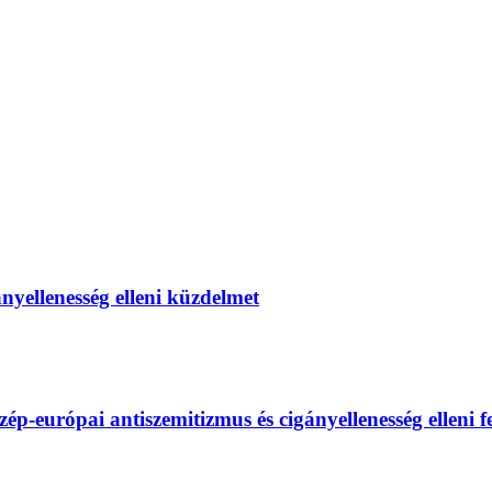
gányellenesség elleni küzdelmet
európai antiszemitizmus és cigányellenesség elleni fel