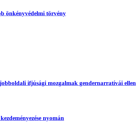
bb önkényvédelmi törvény
bboldali ifjúsági mozgalmak gendernarratívái ellen
SZ kezdeményezése nyomán