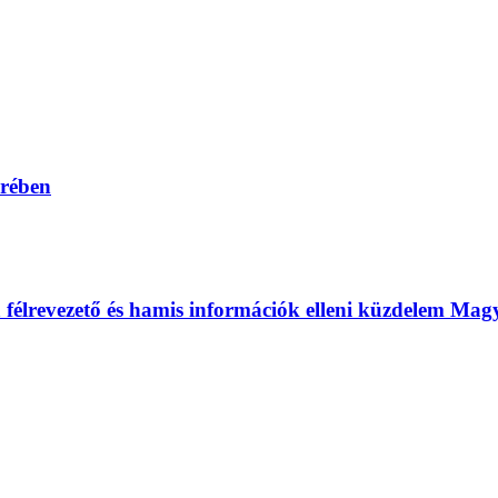
erében
 a félrevezető és hamis információk elleni küzdelem Ma