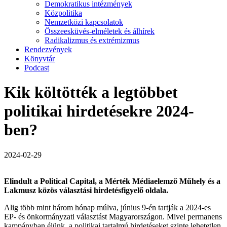
Demokratikus intézmények
Közpolitika
Nemzetközi kapcsolatok
Összeesküvés-elméletek és álhírek
Radikalizmus és extrémizmus
Rendezvények
Könyvtár
Podcast
Kik költötték a legtöbbet
politikai hirdetésekre 2024-
ben?
2024-02-29
Elindult a Political Capital, a Mérték Médiaelemző Műhely és a
Lakmusz közös választási hirdetésfigyelő oldala.
Alig több mint három hónap múlva, június 9-én tartják a 2024-es
EP- és önkormányzati választást Magyarországon. Mivel permanens
kampányban élünk, a politikai tartalmú hirdetéseket szinte lehetetlen