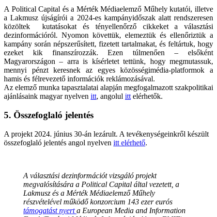
A Political Capital és a Mérték Médiaelemző Műhely kutatói, illetve
a Lakmusz újságírói a 2024-es kampányidőszak alatt rendszeresen
közöltek kutatásokat és tényellenőrző cikkeket a választási
dezinformációról. Nyomon követtük, elemeztük és ellenőriztük a
kampány során népszerűsített, fizetett tartalmakat, és feltártuk, hogy
ezeket kik finanszírozzák. Ezen túlmenően – elsőként
Magyarországon – arra is kísérletet tettünk, hogy megmutassuk,
mennyi pénzt keresnek az egyes közösségimédia-platformok a
hamis és félrevezető információk reklámozásával.
Az elemző munka tapasztalatai alapján megfogalmazott szakpolitikai
ajánlásaink magyar nyelven
itt
, angolul
itt
elérhetők.
5. Összefoglaló jelentés
A projekt 2024. június 30-án lezárult. A tevékenységeinkről készült
összefoglaló jelentés angol nyelven
itt elérhető
.
A választási dezinformációt vizsgáló projekt
megvalósítására a Political Capital által vezetett, a
Lakmusz és a Mérték Médiaelemző Műhely
részvételével működő konzorcium 143 ezer eurós
támogatást nyert
a European Media and Information