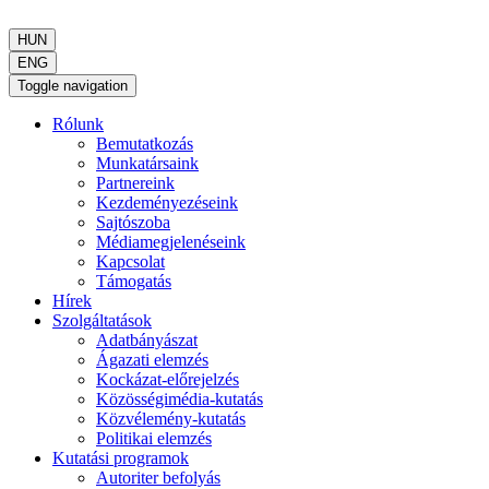
HUN
ENG
Toggle navigation
Rólunk
Bemutatkozás
Munkatársaink
Partnereink
Kezdeményezéseink
Sajtószoba
Médiamegjelenéseink
Kapcsolat
Támogatás
Hírek
Szolgáltatások
Adatbányászat
Ágazati elemzés
Kockázat-előrejelzés
Közösségimédia-kutatás
Közvélemény-kutatás
Politikai elemzés
Kutatási programok
Autoriter befolyás