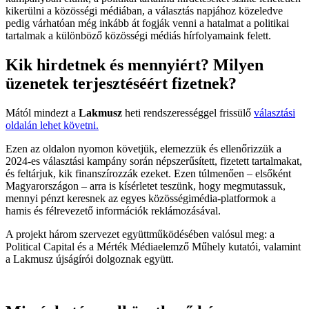
kikerülni a közösségi médiában, a választás napjához közeledve
pedig várhatóan még inkább át fogják venni a hatalmat a politikai
tartalmak a különböző közösségi médiás hírfolyamaink felett.
Kik hirdetnek és mennyiért? Milyen
üzenetek terjesztéséért fizetnek?
Mától mindezt a
Lakmusz
heti rendszerességgel frissülő
választási
oldalán lehet követni.
Ezen az oldalon nyomon követjük, elemezzük és ellenőrizzük a
2024-es választási kampány során népszerűsített, fizetett tartalmakat,
és feltárjuk, kik finanszírozzák ezeket. Ezen túlmenően – elsőként
Magyarországon – arra is kísérletet teszünk, hogy megmutassuk,
mennyi pénzt keresnek az egyes közösségimédia-platformok a
hamis és félrevezető információk reklámozásával.
A projekt három szervezet együttműködésében valósul meg: a
Political Capital és a Mérték Médiaelemző Műhely kutatói, valamint
a Lakmusz újságírói dolgoznak együtt.