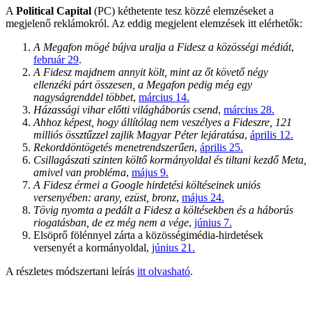
A
Political Capital
(PC) kéthetente tesz közzé elemzéseket a
megjelenő reklámokról. Az eddig megjelent elemzések itt elérhetők:
A Megafon mögé bújva uralja a Fidesz a közösségi médiát
,
február 29
.
A Fidesz majdnem annyit költ, mint az őt követő négy
ellenzéki párt összesen, a Megafon pedig még egy
nagyságrenddel többet
,
március 14.
Házassági vihar előtti világháborús csend
,
március 28.
Ahhoz képest, hogy állítólag nem veszélyes a Fideszre, 121
milliós össztűzzel zajlik Magyar Péter lejáratása
,
április 12.
Rekorddöntögetés menetrendszerűen
,
április 25.
Csillagászati szinten költő kormányoldal és tiltani kezdő Meta,
amivel van probléma
,
május 9.
A Fidesz érmei a Google hirdetési költéseinek uniós
versenyében: arany, ezüst, bronz
,
május 24.
Tövig nyomta a pedált a Fidesz a költésekben és a háborús
riogatásban, de ez még nem a vége
,
június 7.
Elsöprő fölénnyel zárta a közösségimédia-hirdetések
versenyét a kormányoldal,
június 21.
A részletes módszertani leírás
itt olvasható
.