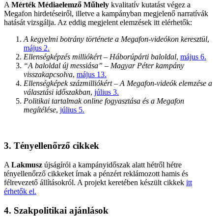
A
Mérték Médiaelemző Műhely
kvalitatív kutatást végez a
Megafon hirdetéseiről, illetve a kampányban megjelenő narratívák
hatását vizsgálja. Az eddig megjelent elemzések itt elérhetők:
A kegyelmi botrány története a Megafon-videókon keresztül
,
május 2.
Ellenségképzés milliókért – Háborúpárti baloldal
,
május 6.
“A baloldal új messiása” – Magyar Péter kampány
visszakapcsolva
,
május 13.
Ellenségképek százmilliókért – A Megafon-videók elemzése a
választási időszakban
,
július 3.
Politikai tartalmak online fogyasztása és a Megafon
megítélése
,
július 5.
3. Tényellenőrző cikkek
A
Lakmusz
újságírói a kampányidőszak alatt hétről hétre
tényellenőrző cikkeket írnak a pénzért reklámozott hamis és
félrevezető állításokról. A projekt keretében készült cikkek
itt
érhetők el.
4. Szakpolitikai ajánlások