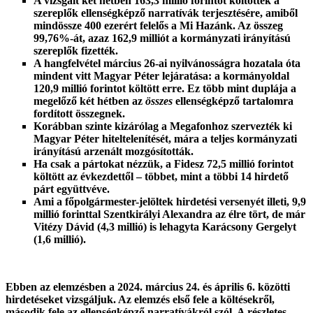
A vizsgált két hétben 163,3 millió forintot költöttek a
szereplők
ellenségképző narratívák terjesztésére, amiből
mindössze 400 ezerért felelős a Mi Hazánk. Az összeg
99,76%-át, azaz 162,9 milliót a kormányzati irányítású
szereplők fizették.
A hangfelvétel március 26-ai nyilvánosságra hozatala óta
mindent vitt Magyar Péter lejáratása: a kormányoldal
120,9 millió forintot költött erre. Ez több mint duplája a
megelőző két hétben
az
összes
ellenségképző tartalomra
fordított összegnek.
Korábban szinte kizárólag a Megafonhoz szervezték ki
Magyar Péter hiteltelenítését, mára a teljes kormányzati
irányítású arzenált mozgósították.
Ha csak a pártokat nézzük, a Fidesz 72,5 millió forintot
költött az évkezdettől – többet, mint a többi 14 hirdető
párt együttvéve.
Ami a főpolgármester-jelöltek hirdetési versenyét illeti, 9,9
millió forinttal Szentkirályi Alexandra az élre tört, de már
Vitézy Dávid (4,3 millió) is lehagyta Karácsony Gergelyt
(1,6 millió).
Ebben az elemzésben a 2024. március 24. és április 6. közötti
hirdetéseket vizsgáljuk. Az elemzés első fele a költésekről,
második fele az ellenségképző narratívákról szól. A részletes