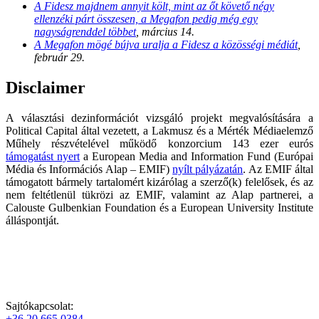
A Fidesz majdnem annyit költ, mint az őt követő négy
ellenzéki párt összesen, a Megafon pedig még egy
nagyságrenddel többet
, március 14.
A Megafon mögé bújva uralja a Fidesz a közösségi médiát
,
február 29.
Disclaimer
A választási dezinformációt vizsgáló projekt megvalósítására a
Political Capital által vezetett, a Lakmusz és a Mérték Médiaelemző
Műhely részvételével működő konzorcium 143 ezer eurós
támogatást nyert
a European Media and Information Fund (Európai
Média és Információs Alap – EMIF)
nyílt pályázatán
. Az EMIF által
támogatott bármely tartalomért kizárólag a szerző(k) felelősek, és az
nem feltétlenül tükrözi az EMIF, valamint az Alap partnerei, a
Calouste Gulbenkian Foundation és a European University Institute
álláspontját.
Sajtókapcsolat:
+36 20 665 0384