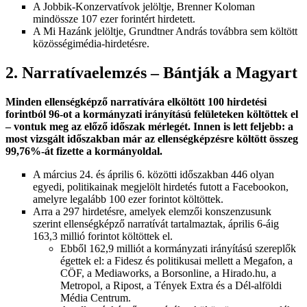
A Jobbik-Konzervatívok jelöltje, Brenner Koloman
mindössze 107 ezer forintért hirdetett.
A Mi Hazánk jelöltje, Grundtner András továbbra sem költött
közösségimédia-hirdetésre.
2. Narratívaelemzés – Bántják a Magyart
Minden ellenségképző narratívára elköltött 100 hirdetési
forintból 96-ot a kormányzati irányítású felületeken költöttek el
– vontuk meg az előző időszak mérlegét. Innen is lett feljebb: a
most vizsgált időszakban már az ellenségképzésre költött összeg
99,76%-át fizette a kormányoldal.
A március 24. és április 6. közötti időszakban 446 olyan
egyedi, politikainak megjelölt hirdetés futott a Facebookon,
amelyre legalább 100 ezer forintot költöttek.
Arra a 297 hirdetésre, amelyek elemzői konszenzusunk
szerint ellenségképző narratívát tartalmaztak, április 6-áig
163,3 millió forintot költöttek el.
Ebből 162,9 milliót a kormányzati irányítású szereplők
égettek el: a Fidesz és politikusai mellett a Megafon, a
CÖF, a Mediaworks, a Borsonline, a Hirado.hu, a
Metropol, a Ripost, a Tények Extra és a Dél-alföldi
Média Centrum.