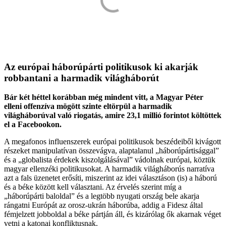
Az európai háborúpárti politikusok ki akarják
robbantani a harmadik világháborút
Bár két héttel korábban még mindent vitt, a Magyar Péter
elleni offenzíva mögött szinte eltörpül a harmadik
világháborúval való riogatás, amire 23,1 millió forintot költöttek
el a Facebookon.
A megafonos influenszerek európai politikusok beszédeiből kivágott
részeket manipulatívan összevágva, alaptalanul „háborúpártisággal”
és a „globalista érdekek kiszolgálásával” vádolnak európai, köztük
magyar ellenzéki politikusokat. A harmadik világháborús narratíva
azt a fals üzenetet erősíti, miszerint az idei választáson (is) a háború
és a béke között kell választani. Az érvelés szerint míg a
„háborúpárti baloldal” és a legtöbb nyugati ország bele akarja
rángatni Európát az orosz-ukrán háborúba, addig a Fidesz által
fémjelzett jobboldal a béke pártján áll, és kizárólag ők akarnak véget
vetni a katonai konfliktusnak.