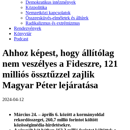
Demokratikus intézmények
Közpolitika
Nemzetközi kapcsolatok
Összeesküvés-elméletek és álhírek
Radikalizmus és extrémizmus
Rendezvények
Könyvtár
Podcast
Ahhoz képest, hogy állítólag
nem veszélyes a Fideszre, 121
milliós össztűzzel zajlik
Magyar Péter lejáratása
2024-04-12
Március 24. – április 6. között a kormányoldal
rekordösszeget, 260,7 millió forintot költött
közösségimédia-hirdetésekre.