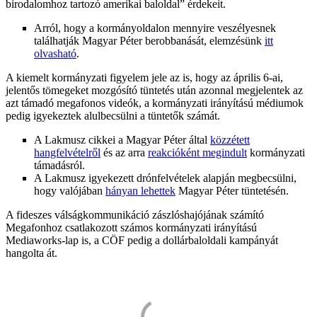
birodalomhoz tartozó amerikai baloldal” érdekeit.
Arról, hogy a kormányoldalon mennyire veszélyesnek
találhatják Magyar Péter berobbanását, elemzésünk
itt
olvasható
.
A kiemelt kormányzati figyelem jele az is, hogy az április 6-ai,
jelentős tömegeket mozgósító tüntetés után azonnal megjelentek az
azt támadó megafonos videók, a kormányzati irányítású médiumok
pedig igyekeztek alulbecsülni a tüntetők számát.
A Lakmusz cikkei a Magyar Péter által
közzétett
hangfelvételről
és az arra
reakcióként megindult
kormányzati
támadásról.
A Lakmusz igyekezett drónfelvételek alapján megbecsülni,
hogy valójában
hányan lehettek
Magyar Péter tüntetésén.
A fideszes válságkommunikáció zászlóshajójának számító
Megafonhoz csatlakozott számos kormányzati irányítású
Mediaworks-lap is, a CÖF pedig a dollárbaloldali kampányát
hangolta át.