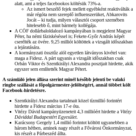
alatt, ami a teljes facebookos költésük 73%-a.
Az ismert beszélő fejek mellett egyébként reaktiválták a
már régóta nem szereplő influenszerüket, Abkarovits
Jocát – ki tudja, milyen választói csoport szemében
hitelesebb ő, mint bármely kollégája.
A CÖF dollárbaloldalozó kampányában is megjelent Magyar
Péter, ha némi fáziskéséssel is; Fekete-Győr András képét
cserélték az övére. 9,25 milliót költöttek a vizsgált időszakban
a lejáratására.
A kormányzati össztűz alól egyetlen látványos kivétel van:
maga a Fidesz. A párt ugyanis a vizsgált időszakban csak
Orbán Viktor és Szentkirályi Alexandra posztjait hirdette, akik
egyszer sem említették Magyar Pétert.
A számláló jelen állása szerint minél később jelenti be valaki
ringbe szállását a főpolgármester-jelöltségért, annál többet költ
Facebook-hirdetésre.
Szentkirályi Alexandra tartalmait közel tízmillió forintért
hirdette a Fidesz március 17-e óta.
Vitézy Dávid kampányüzeneteit 4,3 millióért hirdette a
Vitézy
Dáviddal Budapestért Egyesület
.
Karácsony Gergely 1,4 millió forintot költött ugyanebben a
három hétben, aminek nagy részét a Fővárosi Önkormányzat,
kis részét a Párbeszéd állta.