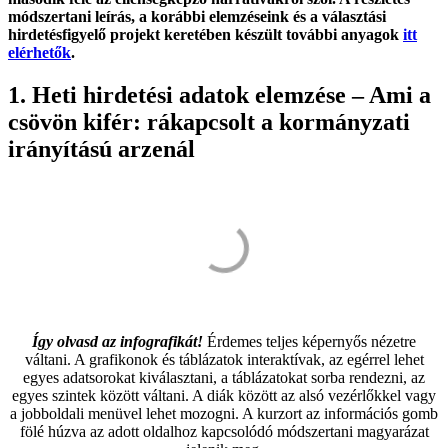
módszertani leírás, a korábbi elemzéseink és a választási
hirdetésfigyelő projekt keretében készült további anyagok
itt
elérhetők
.
1. Heti hirdetési adatok elemzése – Ami a
csövön kifér: rákapcsolt a kormányzati
irányítású arzenál
Így olvasd az infografikát!
Érdemes teljes képernyős nézetre
váltani. A grafikonok és táblázatok interaktívak, az egérrel lehet
egyes adatsorokat kiválasztani, a táblázatokat sorba rendezni, az
egyes szintek között váltani. A diák között az alsó vezérlőkkel vagy
a jobboldali menüvel lehet mozogni. A kurzort az információs gomb
fölé húzva az adott oldalhoz kapcsolódó módszertani magyarázat