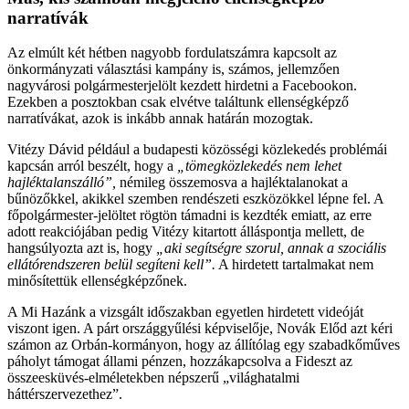
narratívák
Az elmúlt két hétben nagyobb fordulatszámra kapcsolt az
önkormányzati választási kampány is, számos, jellemzően
nagyvárosi polgármesterjelölt kezdett hirdetni a Facebookon.
Ezekben a posztokban csak elvétve találtunk ellenségképző
narratívákat, azok is inkább annak határán mozogtak.
Vitézy Dávid például a budapesti közösségi közlekedés problémái
kapcsán arról beszélt, hogy a
„tömegközlekedés nem lehet
hajléktalanszálló”,
némileg összemosva a hajléktalanokat a
bűnözőkkel, akikkel szemben rendészeti eszközökkel lépne fel. A
főpolgármester-jelöltet rögtön támadni is kezdték emiatt, az erre
adott reakciójában pedig Vitézy kitartott álláspontja mellett, de
hangsúlyozta azt is, hogy
„aki segítségre szorul, annak a szociális
ellátórendszeren belül segíteni kell”.
A hirdetett tartalmakat nem
minősítettük ellenségképzőnek.
A Mi Hazánk a vizsgált időszakban egyetlen hirdetett videóját
viszont igen. A párt országgyűlési képviselője, Novák Előd azt kéri
számon az Orbán-kormányon, hogy az állítólag egy szabadkőműves
páholyt támogat állami pénzen, hozzákapcsolva a Fideszt az
összeesküvés-elméletekben népszerű „világhatalmi
háttérszervezethez”.