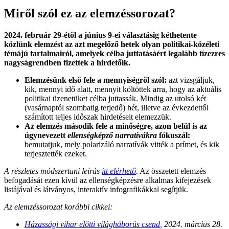
Miről szól ez az elemzéssorozat?
2024. február 29-étől a június 9-ei választásig kéthetente
közlünk elemzést az azt megelőző hetek olyan politikai-közéleti
témájú tartalmairól, amelyek célba juttatásáért legalább tízezres
nagyságrendben fizettek a hirdetőik.
Elemzésünk első fele a mennyiségről szól:
azt vizsgáljuk,
kik, mennyi idő alatt, mennyit költöttek arra, hogy az aktuális
politikai üzenetüket célba juttassák. Mindig az utolsó két
(vasárnaptól szombatig terjedő) hét, illetve az évkezdettől
számított teljes időszak hirdetéseit elemezzük.
Az elemzés második fele a minőségre, azon belül is az
úgynevezett
ellenségképző narratívákra
fókuszál:
bemutatjuk, mely polarizáló narratívák vitték a prímet, és kik
terjesztették ezeket.
A részletes módszertani leírás
itt elérhető
.
Az összetett elemzés
befogadását ezen kívül az ellenségképzésre alkalmas kifejezések
listájával és látványos, interaktív infografikákkal segítjük.
Az elemzéssorozat korábbi cikkei:
Házassági vihar előtti világháborús csend
, 2024. március 28.