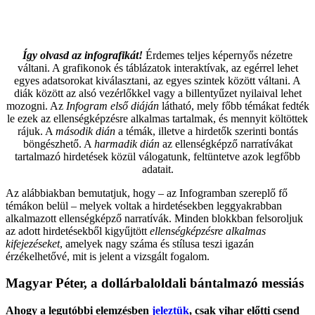
Így olvasd az infografikát!
Érdemes teljes képernyős nézetre
váltani. A grafikonok és táblázatok interaktívak, az egérrel lehet
egyes adatsorokat kiválasztani, az egyes szintek között váltani. A
diák között az alsó vezérlőkkel vagy a billentyűzet nyilaival lehet
mozogni. Az
Infogram első diáján
látható, mely főbb témákat fedték
le ezek az ellenségképzésre alkalmas tartalmak, és mennyit költöttek
rájuk. A
második dián
a témák, illetve a hirdetők szerinti bontás
böngészhető. A
harmadik dián
az ellenségképző narratívákat
tartalmazó hirdetések közül válogatunk, feltüntetve azok legfőbb
adatait.
Az alábbiakban bemutatjuk, hogy – az Infogramban szereplő fő
témákon belül – melyek voltak a hirdetésekben leggyakrabban
alkalmazott ellenségképző narratívák. Minden blokkban felsoroljuk
az adott hirdetésekből kigyűjtött
ellenségképzésre alkalmas
kifejezéseket
, amelyek nagy száma és stílusa teszi igazán
érzékelhetővé, mit is jelent a vizsgált fogalom.
Magyar Péter, a dollárbaloldali bántalmazó messiás
Ahogy a legutóbbi elemzésben
jeleztük
, csak vihar előtti csend