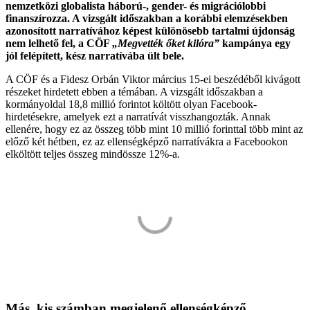
nemzetközi globalista háború-, gender- és migrációlobbi
finanszírozza. A vizsgált időszakban a korábbi elemzésekben
azonosított narratívához képest különösebb tartalmi újdonság
nem lelhető fel, a CÖF
„Megvették őket kilóra”
kampánya egy
jól felépített, kész narratívába ült bele.
A CÖF és a Fidesz Orbán Viktor március 15-ei beszédéből kivágott
részeket hirdetett ebben a témában. A vizsgált időszakban a
kormányoldal 18,8 millió forintot költött olyan Facebook-
hirdetésekre, amelyek ezt a narratívát visszhangozták. Annak
ellenére, hogy ez az összeg több mint 10 millió forinttal több mint az
előző két hétben, ez az ellenségképző narratívákra a Facebookon
elköltött teljes összeg mindössze 12%-a.
Más, kis számban megjelenő ellenségképző