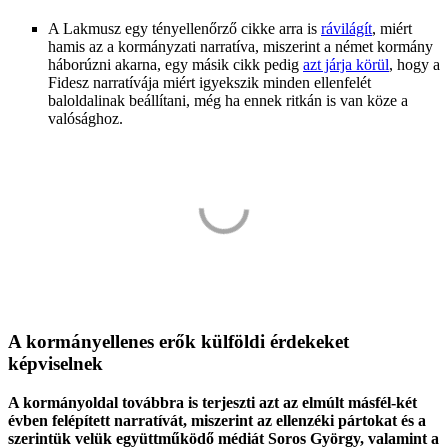
A Lakmusz egy tényellenőrző cikke arra is
rávilágít
, miért
hamis az a kormányzati narratíva, miszerint a német kormány
háborúzni akarna, egy másik cikk pedig
azt járja körül
, hogy a
Fidesz narratívája miért igyekszik minden ellenfelét
baloldalinak beállítani, még ha ennek ritkán is van köze a
valósághoz.
A kormányellenes erők külföldi érdekeket
képviselnek
A kormányoldal továbbra is terjeszti azt az elmúlt másfél-két
évben felépített narratívát, miszerint az ellenzéki pártokat és a
szerintük velük együttműködő médiát Soros György, valamint a