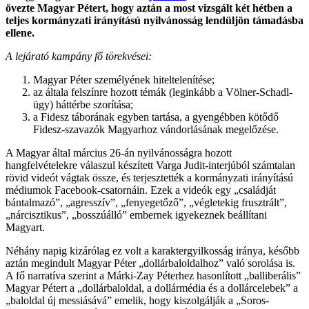
övezte Magyar Pétert, hogy aztán a most vizsgált két hétben a
teljes kormányzati irányítású nyilvánosság lendüljön támadásba
ellene.
A lejárató kampány fő törekvései:
Magyar Péter személyének hiteltelenítése;
az általa felszínre hozott témák (leginkább a Völner-Schadl-
ügy) háttérbe szorítása;
a Fidesz táborának egyben tartása, a gyengébben kötődő
Fidesz-szavazók Magyarhoz vándorlásának megelőzése.
A Magyar által március 26-án nyilvánosságra hozott
hangfelvételekre válaszul készített Varga Judit-interjúból számtalan
rövid videót vágtak össze, és terjesztették a kormányzati irányítású
médiumok Facebook-csatornáin. Ezek a videók egy „családját
bántalmazó”, „agresszív”, „fenyegetőző”, „végletekig frusztrált”,
„nárcisztikus”, „bosszúálló” embernek igyekeznek beállítani
Magyart.
Néhány napig kizárólag ez volt a karaktergyilkosság iránya, később
aztán megindult Magyar Péter „dollárbaloldalhoz” való sorolása is.
A fő narratíva szerint a Márki-Zay Péterhez hasonlított „balliberális”
Magyar Pétert a „dollárbaloldal, a dollármédia és a dollárcelebek” a
„baloldal új messiásává” emelik, hogy kiszolgálják a „Soros-