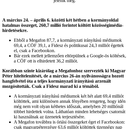
jelenik meg.
A március 24. – április 6. közötti két hétben a kormányoldal
hatalmas összeget, 260,7 millió forintot költött közösségimédia-
hirdetésekre.
Ebből a Megafon 87,7, a kormányzati irányítású médiumok
69,4, a CÖF 39,1, a Fidesz és politikusai 24,3 milliót égettek
el, csak a Facebookon.
Bár ezek mellett jellemzően eltörpülnek a Google-ös költések,
a CÖF ott is elhirdetett 36,2 milliót.
Korábban szinte kizárólag a Megafonhoz szervezték ki Magyar
Péter hiteltelenítését, de a március 26-án nyilvánosságra hozott
hangfelvétel óta a teljes kormányzati irányítású arzenált
mozgósították. Csak a Fidesz marad ki a témából.
A kormányzati irányítású médiumok két hét alatt 69,4 milliót
költöttek, ami különösen annak fényében rengeteg, hogy idén
még nem volt olyan kéthetes időszak, amelyben 20 milliónál
többet hirdettek volna. Láthatóan minden lehetséges csatornát
ki használnak az üzenetek terjesztésére.
A Megafon továbbra is óriási összegeket éget el Facebookon:
csak magyarpéterezésre 63,6 milliót költöttek tizennégy nap