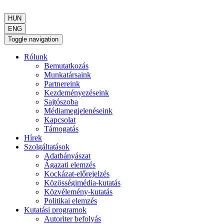
HUN
ENG
Toggle navigation
Rólunk
Bemutatkozás
Munkatársaink
Partnereink
Kezdeményezéseink
Sajtószoba
Médiamegjelenéseink
Kapcsolat
Támogatás
Hírek
Szolgáltatások
Adatbányászat
Ágazati elemzés
Kockázat-előrejelzés
Közösségimédia-kutatás
Közvélemény-kutatás
Politikai elemzés
Kutatási programok
Autoriter befolyás