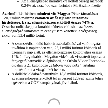
Az ellenségképző narratívákra költött összeg maradék
0,24%-át, azaz 400 ezer forintot a Mi Hazánk fizette.
Az elmúlt két hétben mindent vitt Magyar Péter támadása:
120,9 millió forintot költöttek az őt lejárató tartalmak
hirdetésére. Ez az ellenségképzésre költött összeg 74%-a.
Összehasonlításképp: a korábbi kéthetes ciklusban az
összes
ellenségképző tartalomra feleennyit sem költöttek, a végösszeg
akkor volt 53,4 millió forint.
A szomszédban dúló háború eszkalálódásával való riogatás
továbbra is napirenden van, 23,1 millió forintot költöttek rá
tizennégy nap alatt, az ellenségképzésre költött teljes összeg
14%-át. Leginkább a Megafon videóinak visszatérő toposza a
fenyegető harmadik világháború, de Orbán Viktor Facebook-
oldalán is 21 különböző
„Háború vagy béke”
tartalmú
hirdetés futott a vizsgált két hétben.
A dollárbaloldalozó narratívára 18,8 millió forintot költöttek,
az ellenségképzésre költött teljes összeg 12%-át, szinte teljes
egészében a CÖF kampányának jóvoltából.