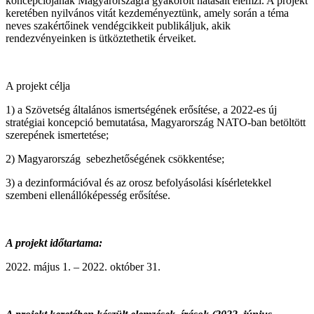
koncepciójának Magyarországra gyakorolt hatásait elemzi. A projekt
keretében nyilvános vitát kezdeményeztünk, amely során a téma
neves szakértőinek vendégcikkeit publikáljuk, akik
rendezvényeinken is ütköztethetik érveiket.
A projekt célja
1) a Szövetség általános ismertségének erősítése, a 2022-es új
stratégiai koncepció bemutatása, Magyarország NATO-ban betöltött
szerepének ismertetése;
2) Magyarország sebezhetőségének csökkentése;
3) a dezinformációval és az orosz befolyásolási kísérletekkel
szembeni ellenállóképesség erősítése.
A projekt időtartama:
május 1. – 2022. október 31.