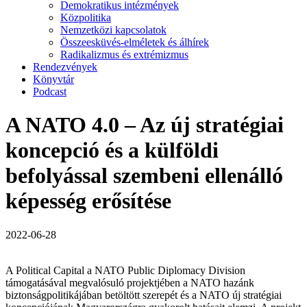
Demokratikus intézmények
Közpolitika
Nemzetközi kapcsolatok
Összeesküvés-elméletek és álhírek
Radikalizmus és extrémizmus
Rendezvények
Könyvtár
Podcast
A NATO 4.0 – Az új stratégiai
koncepció és a külföldi
befolyással szembeni ellenálló
képesség erősítése
2022-06-28
A Political Capital a NATO Public Diplomacy Division
támogatásával megvalósuló projektjében a NATO hazánk
biztonságpolitikájában betöltött szerepét és a NATO új stratégiai