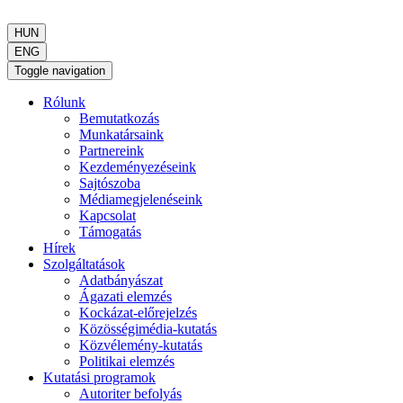
HUN
ENG
Toggle navigation
Rólunk
Bemutatkozás
Munkatársaink
Partnereink
Kezdeményezéseink
Sajtószoba
Médiamegjelenéseink
Kapcsolat
Támogatás
Hírek
Szolgáltatások
Adatbányászat
Ágazati elemzés
Kockázat-előrejelzés
Közösségimédia-kutatás
Közvélemény-kutatás
Politikai elemzés
Kutatási programok
Autoriter befolyás