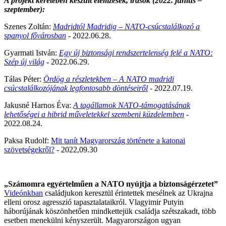
A projekt keretében készült elemzések, írások (2022. június –
szeptember):
Szenes Zoltán:
Madridtól Madridig – NATO-csúcstalálkozó a
spanyol fővárosban
- 2022.06.28.
Gyarmati István:
Egy új biztonsági rendszertelenség felé a NATO:
Szép új világ
- 2022.06.29.
Tálas Péter:
Ördög a részletekben – A NATO madridi
csúcstalálkozójának legfontosabb döntéseiről
- 2022.07.19.
Jakusné Harnos Éva:
A tagállamok NATO-támogatásának
lehetőségei a hibrid műveletekkel szembeni küzdelemben
-
2022.08.24.
Paksa Rudolf:
Mit tanít Magyarország története a katonai
szövetségekről?
- 2022,09.30
„Számomra egyértelműen a NATO nyújtja a biztonságérzetet”
Videónkban
családjukon keresztül érintettek mesélnek az Ukrajna
elleni orosz agresszió tapasztalataikról. Vlagyimir Putyin
háborújának köszönhetően mindkettejük családja szétszakadt, több
esetben menekülni kényszerült. Magyarországon ugyan