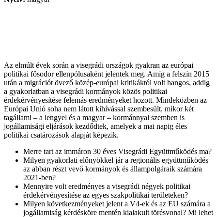
Az elmúlt évek során a visegrádi országok gyakran az európai
politikai fősodor ellenpólusaként jelentek meg. Amíg a felszín 2015
után a migrációt övező közép-európai kritikáktól volt hangos, addig
a gyakorlatban a visegrádi kormányok közös politikai
érdekérvényesítése felemás eredményeket hozott. Mindeközben az
Európai Unió soha nem látott kihívással szembesült, mikor két
tagállami – a lengyel és a magyar – kormánnyal szemben is
jogállamisági eljárások kezdődtek, amelyek a mai napig éles
politikai csatározások alapját képezik.
Merre tart az immáron 30 éves Visegrádi Együttműködés ma?
Milyen gyakorlati előnyökkel jár a regionális együttműködés
az abban részt vevő kormányok és állampolgáraik számára
2021-ben?
Mennyire volt eredményes a visegrádi négyek politikai
érdekérvényesítése az egyes szakpolitikai területeken?
Milyen következményeket jelent a V4-ek és az EU számára a
jogállamiság kérdésköre mentén kialakult törésvonal? Mi lehet