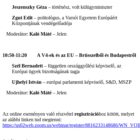
Jeszenszky Géza
– történész, volt külügyminiszter
Zgut Edit
– politológus, a Varsói Egyetem Európáért
Központjának vendégelőadója
Moderátor:
Kaló Máté
– Jelen
10:50-11:20
A V4-ek és az EU – Brüsszelből és Budapestről
Szél Bernadett
– független országgyűlési képviselő, az
Európai ügyek bizottságának tagja
Ujhelyi István
– európai parlamenti képviselő, S&D, MSZP
Moderátor:
Kaló Máté
– Jelen
Az online eseményen való részvétel
regisztráció
hoz kötött, melyet
az alábbi linken tud megtenni:
https://us02web.zoom.us/webinar/register/8816233148686/WN