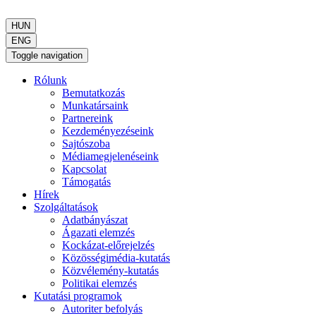
HUN
ENG
Toggle navigation
Rólunk
Bemutatkozás
Munkatársaink
Partnereink
Kezdeményezéseink
Sajtószoba
Médiamegjelenéseink
Kapcsolat
Támogatás
Hírek
Szolgáltatások
Adatbányászat
Ágazati elemzés
Kockázat-előrejelzés
Közösségimédia-kutatás
Közvélemény-kutatás
Politikai elemzés
Kutatási programok
Autoriter befolyás