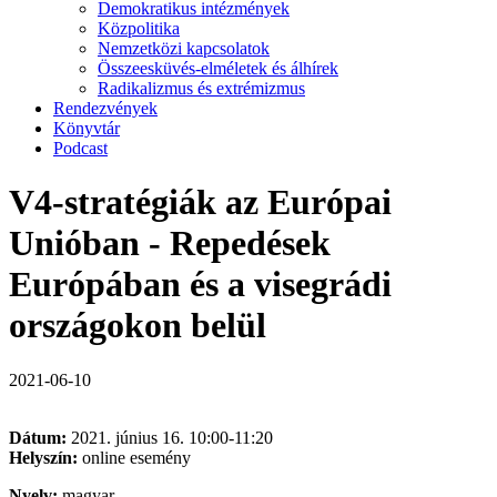
Demokratikus intézmények
Közpolitika
Nemzetközi kapcsolatok
Összeesküvés-elméletek és álhírek
Radikalizmus és extrémizmus
Rendezvények
Könyvtár
Podcast
V4-stratégiák az Európai
Unióban - Repedések
Európában és a visegrádi
országokon belül
2021-06-10
Dátum:
2021. június 16. 10:00-11:20
Helyszín:
online esemény
Nyelv:
magyar