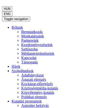
HUN
ENG
Toggle navigation
Rólunk
Bemutatkozás
Munkatársaink
Partnereink
Kezdeményezéseink
Sajtószoba
Médiamegjelenéseink
Kapcsolat
Támogatás
Hírek
Szolgáltatások
Adatbányászat
Ágazati elemzés
Kockázat-előrejelzés
Közösségimédia-kutatás
Közvélemény-kutatás
Politikai elemzés
Kutatási programok
Autoriter befolyás