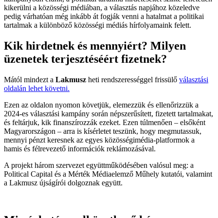
kikerülni a közösségi médiában, a választás napjához közeledve
pedig várhatóan még inkább át fogják venni a hatalmat a politikai
tartalmak a különböző közösségi médiás hírfolyamaink felett.
Kik hirdetnek és mennyiért? Milyen
üzenetek terjesztéséért fizetnek?
Mától mindezt a
Lakmusz
heti rendszerességgel frissülő
választási
oldalán lehet követni.
Ezen az oldalon nyomon követjük, elemezzük és ellenőrizzük a
2024-es választási kampány során népszerűsített, fizetett tartalmakat,
és feltárjuk, kik finanszírozzák ezeket. Ezen túlmenően – elsőként
Magyarországon – arra is kísérletet teszünk, hogy megmutassuk,
mennyi pénzt keresnek az egyes közösségimédia-platformok a
hamis és félrevezető információk reklámozásával.
A projekt három szervezet együttműködésében valósul meg: a
Political Capital és a Mérték Médiaelemző Műhely kutatói, valamint
a Lakmusz újságírói dolgoznak együtt.