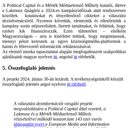
A Political Capital és a Mérték Médiaelemző Műhely kutatói, illetve
a Lakmusz újságírói a 2024-es kampányidőszak alatt rendszeresen
közöltek kutatásokat és tényellenőrző cikkeket a választási
dezinformációról. Nyomon követtük, elemeztük és ellenőriztük a
kampány során népszerűsített, fizetett tartalmakat, és feltártuk, hogy
ezeket kik finanszírozzák. Ezen túlmenően – elsőként
Magyarországon – arra is kísérletet tettünk, hogy megmutassuk,
mennyi pénzt keresnek az egyes közösségimédia-platformok a
hamis és félrevezető információk reklámozásával.
Az elemző munka tapasztalatai alapján megfogalmazott szakpolitikai
ajánlásaink magyar nyelven
itt
, angolul
itt
elérhetők.
5. Összefoglaló jelentés
A projekt 2024. június 30-án lezárult. A tevékenységeinkről készült
összefoglaló jelentés angol nyelven
itt elérhető
.
A választási dezinformációt vizsgáló projekt
megvalósítására a Political Capital által vezetett, a
Lakmusz és a Mérték Médiaelemző Műhely
részvételével működő konzorcium 143 ezer eurós
támogatást nyert
a European Media and Information