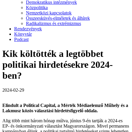
Demokratikus intézmények
Közpolitika
Nemzetközi kapcsolatok
Összeesküvés-elméletek és álhírek
Radikalizmus és extrémizmus
Rendezvények
Könyvtár
Podcast
Kik költötték a legtöbbet
politikai hirdetésekre 2024-
ben?
2024-02-29
Elindult a Political Capital, a Mérték Médiaelemző Műhely és a
Lakmusz közös választási hirdetésfigyelő oldala.
Alig több mint három hónap múlva, június 9-én tartják a 2024-es
EP- és önkormányzati választást Magyarországon. Mivel permanens
kampányban élünk, a politikai tartalmú hirdetéseket szinte lehetetlen