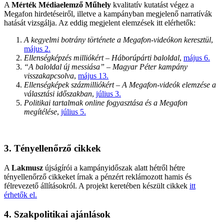
A
Mérték Médiaelemző Műhely
kvalitatív kutatást végez a
Megafon hirdetéseiről, illetve a kampányban megjelenő narratívák
hatását vizsgálja. Az eddig megjelent elemzések itt elérhetők:
A kegyelmi botrány története a Megafon-videókon keresztül
,
május 2.
Ellenségképzés milliókért – Háborúpárti baloldal
,
május 6.
“A baloldal új messiása” – Magyar Péter kampány
visszakapcsolva
,
május 13.
Ellenségképek százmilliókért – A Megafon-videók elemzése a
választási időszakban
,
július 3.
Politikai tartalmak online fogyasztása és a Megafon
megítélése
,
július 5.
3. Tényellenőrző cikkek
A
Lakmusz
újságírói a kampányidőszak alatt hétről hétre
tényellenőrző cikkeket írnak a pénzért reklámozott hamis és
félrevezető állításokról. A projekt keretében készült cikkek
itt
érhetők el.
4. Szakpolitikai ajánlások