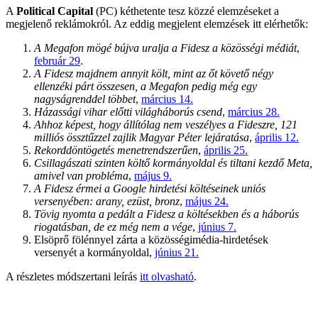
A
Political Capital
(PC) kéthetente tesz közzé elemzéseket a
megjelenő reklámokról. Az eddig megjelent elemzések itt elérhetők:
A Megafon mögé bújva uralja a Fidesz a közösségi médiát
,
február 29
.
A Fidesz majdnem annyit költ, mint az őt követő négy
ellenzéki párt összesen, a Megafon pedig még egy
nagyságrenddel többet
,
március 14.
Házassági vihar előtti világháborús csend
,
március 28.
Ahhoz képest, hogy állítólag nem veszélyes a Fideszre, 121
milliós össztűzzel zajlik Magyar Péter lejáratása
,
április 12.
Rekorddöntögetés menetrendszerűen
,
április 25.
Csillagászati szinten költő kormányoldal és tiltani kezdő Meta,
amivel van probléma
,
május 9.
A Fidesz érmei a Google hirdetési költéseinek uniós
versenyében: arany, ezüst, bronz
,
május 24.
Tövig nyomta a pedált a Fidesz a költésekben és a háborús
riogatásban, de ez még nem a vége
,
június 7.
Elsöprő fölénnyel zárta a közösségimédia-hirdetések
versenyét a kormányoldal,
június 21.
A részletes módszertani leírás
itt olvasható
.