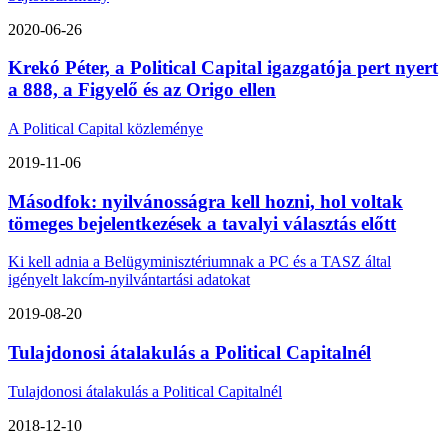
2020-06-26
Krekó Péter, a Political Capital igazgatója pert nyert
a 888, a Figyelő és az Origo ellen
A Political Capital közleménye
2019-11-06
Másodfok: nyilvánosságra kell hozni, hol voltak
tömeges bejelentkezések a tavalyi választás előtt
Ki kell adnia a Belügyminisztériumnak a PC és a TASZ által
igényelt lakcím-nyilvántartási adatokat
2019-08-20
Tulajdonosi átalakulás a Political Capitalnél
Tulajdonosi átalakulás a Political Capitalnél
2018-12-10