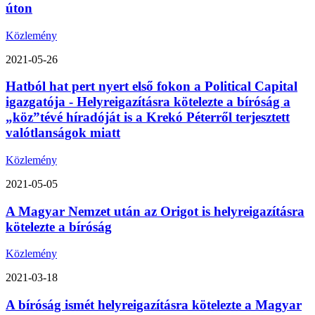
úton
Közlemény
2021-05-26
Hatból hat pert nyert első fokon a Political Capital
igazgatója - Helyreigazításra kötelezte a bíróság a
„köz”tévé híradóját is a Krekó Péterről terjesztett
valótlanságok miatt
Közlemény
2021-05-05
A Magyar Nemzet után az Origot is helyreigazításra
kötelezte a bíróság
Közlemény
2021-03-18
A bíróság ismét helyreigazításra kötelezte a Magyar