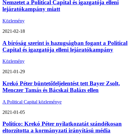
Nemzetet a Political Capital és igazgatója elleni
lejáratókampány miatt
Közlemény
2021-02-18
A bíróság szerint is hazugságban fogant a Political
Capital és igazgatója elleni lejáratókampány
Közlemény
2021-01-29
Krekó Péter büntetőfeljelentést tett Bayer Zsolt,
Menczer Tamás és Bácskai Balázs ellen
A Political Capital közleménye
2021-01-05
Politico: Krekó Péter nyilatkozatát szándékosan
eltorzította a kormányzati irányítású média