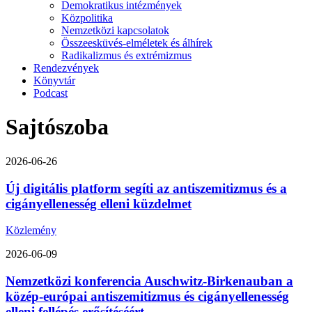
Demokratikus intézmények
Közpolitika
Nemzetközi kapcsolatok
Összeesküvés-elméletek és álhírek
Radikalizmus és extrémizmus
Rendezvények
Könyvtár
Podcast
Sajtószoba
2026-06-26
Új digitális platform segíti az antiszemitizmus és a
cigányellenesség elleni küzdelmet
Közlemény
2026-06-09
Nemzetközi konferencia Auschwitz-Birkenauban a
közép-európai antiszemitizmus és cigányellenesség
elleni fellépés erősítéséért