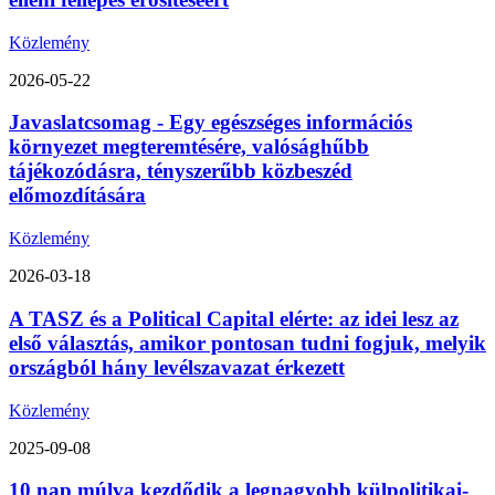
Közlemény
2026-05-22
Javaslatcsomag - Egy egészséges információs
környezet megteremtésére, valósághűbb
tájékozódásra, tényszerűbb közbeszéd
előmozdítására
Közlemény
2026-03-18
A TASZ és a Political Capital elérte: az idei lesz az
első választás, amikor pontosan tudni fogjuk, melyik
országból hány levélszavazat érkezett
Közlemény
2025-09-08
10 nap múlva kezdődik a legnagyobb külpolitikai-