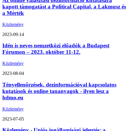
Az online választási dezinformáció kutatására
kapott támogatást a Political Capital, a Lakmusz és
a Mérték
Közlemény
2023-09-14
Idén is neves nemzetközi előadók a Budapest
Fórumon – 2023. október 11-12.
Közlemény
2023-08-04
Tényellenőrzések, dezinformációval kapcsolatos
kutatások és online tananyagok - ilyen lesz a
hdmo.eu
Közlemény
2023-07-05
Közlemény - Uniós jogállamisági jelentés: a