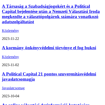
A Társaság a Szabadságjogokért és a Political
Capital bejelentése után a Nemzeti Választási Iroda
megkezdte a választópolgárok számára vonatkozó
adatszolgáltatást
Közlemény
2023-11-22
A kormány önkényvédelmi törvénye el fog bukni
Közlemény
2023-11-02
A Political Capital 21 pontos szuverenitásvédelmi
javaslatcsomagja
Javaslatcsomag
2023-10-04