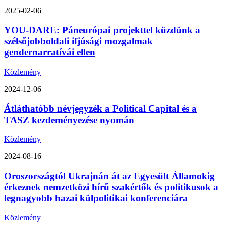
2025-02-06
YOU-DARE: Páneurópai projekttel küzdünk a
szélsőjobboldali ifjúsági mozgalmak
gendernarratívái ellen
Közlemény
2024-12-06
Átláthatóbb névjegyzék a Political Capital és a
TASZ kezdeményezése nyomán
Közlemény
2024-08-16
Oroszországtól Ukrajnán át az Egyesült Államokig
érkeznek nemzetközi hírű szakértők és politikusok a
legnagyobb hazai külpolitikai konferenciára
Közlemény