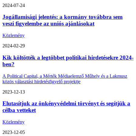
2024-07-24
Jogállamisági jelentés: a kormány továbbra sem
veszi figyelembe az uniós ajánlásokat
Közlemény
2024-02-29
Kik költötték a legtöbbet politikai hirdetésekre 2024-
ben?
A Political Capital, a Mérték Médiaelemző Műhely és a Lakmusz
közös választási hirdetésfigyelő projektje
2023-12-13
Elutasítjuk az önkényvédelmi törvényt és segítjük a
célba vetteket
Közlemény
2023-12-05