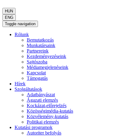
HUN
ENG
Toggle navigation
Rólunk
Bemutatkozás
Munkatársaink
Partnereink
Kezdeményezéseink
Sajtószoba
Médiamegjelenéseink
Kapcsolat
Támogatás
Hírek
Szolgáltatások
Adatbányászat
Ágazati elemzés
Kockázat-előrejelzés
Közösségimédia-kutatás
Közvélemény-kutatás
Politikai elemzés
Kutatási programok
Autoriter befolyás