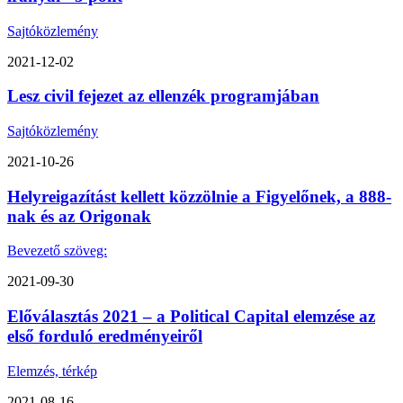
Sajtóközlemény
2021-12-02
Lesz civil fejezet az ellenzék programjában
Sajtóközlemény
2021-10-26
Helyreigazítást kellett közzölnie a Figyelőnek, a 888-
nak és az Origonak
Bevezető szöveg:
2021-09-30
Előválasztás 2021 – a Political Capital elemzése az
első forduló eredményeiről
Elemzés, térkép
2021-08-16