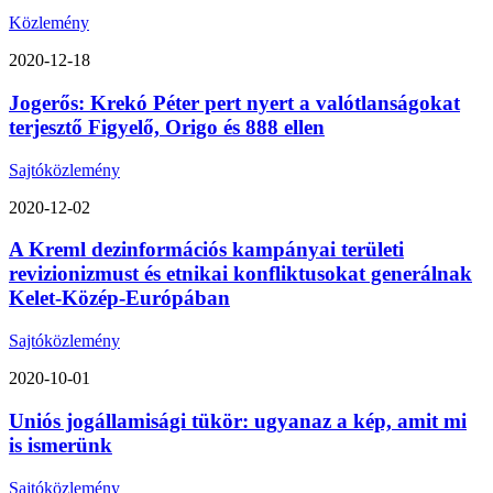
Közlemény
2020-12-18
Jogerős: Krekó Péter pert nyert a valótlanságokat
terjesztő Figyelő, Origo és 888 ellen
Sajtóközlemény
2020-12-02
A Kreml dezinformációs kampányai területi
revizionizmust és etnikai konfliktusokat generálnak
Kelet-Közép-Európában
Sajtóközlemény
2020-10-01
Uniós jogállamisági tükör: ugyanaz a kép, amit mi
is ismerünk
Sajtóközlemény