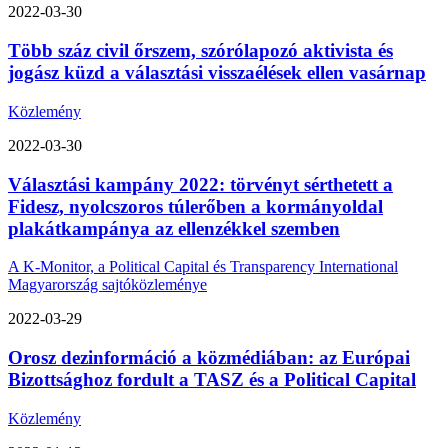
2022-03-30
Több száz civil őrszem, szórólapozó aktivista és
jogász küzd a választási visszaélések ellen vasárnap
Közlemény
2022-03-30
Választási kampány 2022: törvényt sérthetett a
Fidesz, nyolcszoros túlerőben a kormányoldal
plakátkampánya az ellenzékkel szemben
A K-Monitor, a Political Capital és Transparency International
Magyarország sajtóközleménye
2022-03-29
Orosz dezinformáció a közmédiában: az Európai
Bizottsághoz fordult a TASZ és a Political Capital
Közlemény