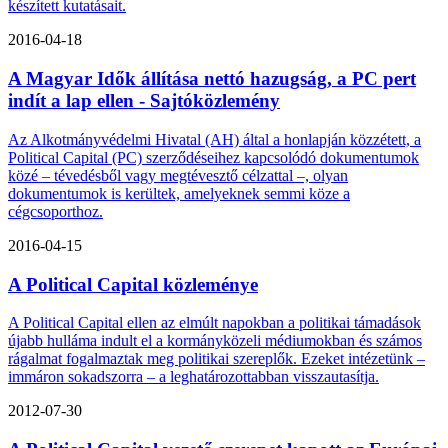
készített kutatásait.
2016-04-18
A Magyar Idők állítása nettó hazugság, a PC pert
indít a lap ellen - Sajtóközlemény
Az Alkotmányvédelmi Hivatal (AH) által a honlapján közzétett, a
Political Capital (PC) szerződéseihez kapcsolódó dokumentumok
közé – tévedésből vagy megtévesztő célzattal –, olyan
dokumentumok is kerültek, amelyeknek semmi köze a
cégcsoporthoz.
2016-04-15
A Political Capital közleménye
A Political Capital ellen az elmúlt napokban a politikai támadások
újabb hulláma indult el a kormányközeli médiumokban és számos
rágalmat fogalmaztak meg politikai szereplők. Ezeket intézetünk –
immáron sokadszorra – a leghatározottabban visszautasítja.
2012-07-30