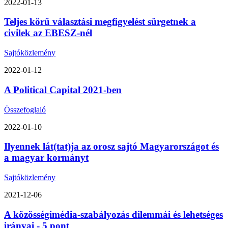
2022-01-13
Teljes körű választási megfigyelést sürgetnek a
civilek az EBESZ-nél
Sajtóközlemény
2022-01-12
A Political Capital 2021-ben
Összefoglaló
2022-01-10
Ilyennek lát(tat)ja az orosz sajtó Magyarországot és
a magyar kormányt
Sajtóközlemény
2021-12-06
A közösségimédia-szabályozás dilemmái és lehetséges
irányai - 5 pont