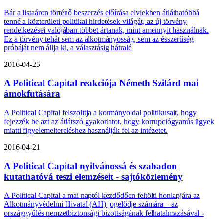
Bár a listaáron történő beszerzés előírása elviekben átláthatóbbá
tenné a közterületi politikai hirdetések világát, az új törvény
rendelkezései valójában többet ártanak, mint amennyit használnak.
Ez a törvény tehát sem az alkotmányosság, sem az ésszerűség
próbáját nem állja ki, a választásig hátralé
2016-04-25
A Political Capital reakciója Németh Szilárd mai
ámokfutására
A Political Capital felszólítja a kormányoldal politikusait, hogy
fejezzék be azt az átlátszó gyakorlatot, hogy korrupciógyanús ügyek
miatti figyelemeltereléshez használják fel az intézetet.
2016-04-21
A Political Capital nyilvánossá és szabadon
kutathatóvá teszi elemzéseit - sajtóközlemény
A Political Capital a mai naptól kezdődően feltölti honlapjára az
Alkotmányvédelmi Hivatal (AH) jogelődje számára – az
országgyűlés nemzetbiztonsági bizottságának felhatalmazásával -