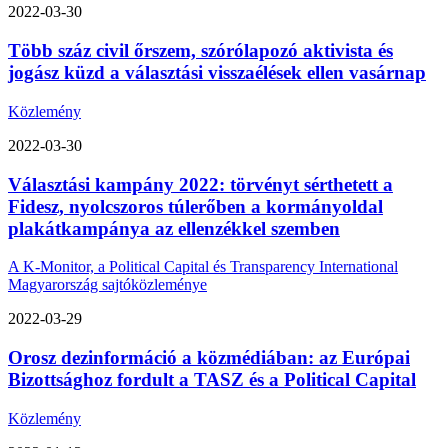
2022-03-30
Több száz civil őrszem, szórólapozó aktivista és
jogász küzd a választási visszaélések ellen vasárnap
Közlemény
2022-03-30
Választási kampány 2022: törvényt sérthetett a
Fidesz, nyolcszoros túlerőben a kormányoldal
plakátkampánya az ellenzékkel szemben
A K-Monitor, a Political Capital és Transparency International
Magyarország sajtóközleménye
2022-03-29
Orosz dezinformáció a közmédiában: az Európai
Bizottsághoz fordult a TASZ és a Political Capital
Közlemény