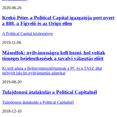
2020-06-26
Krekó Péter, a Political Capital igazgatója pert nyert
a 888, a Figyelő és az Origo ellen
A Political Capital közleménye
2019-11-06
Másodfok: nyilvánosságra kell hozni, hol voltak
tömeges bejelentkezések a tavalyi választás előtt
Ki kell adnia a Belügyminisztériumnak a PC és a TASZ által
igényelt lakcím-nyilvántartási adatokat
2019-08-20
Tulajdonosi átalakulás a Political Capitalnél
Tulajdonosi átalakulás a Political Capitalnél
2018-12-10