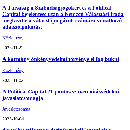
A Társaság a Szabadságjogokért és a Political
Capital bejelentése után a Nemzeti Választási Iroda
megkezdte a választópolgárok számára vonatkozó
adatszolgáltatást
Közlemény
2023-11-22
A kormány önkényvédelmi törvénye el fog bukni
Közlemény
2023-11-02
A Political Capital 21 pontos szuverenitásvédelmi
javaslatcsomagja
Javaslatcsomag
2023-10-04