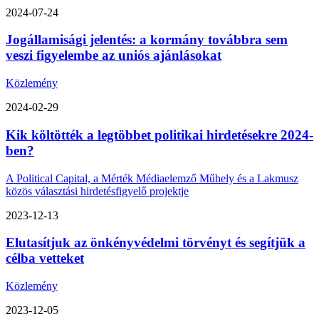
2024-07-24
Jogállamisági jelentés: a kormány továbbra sem
veszi figyelembe az uniós ajánlásokat
Közlemény
2024-02-29
Kik költötték a legtöbbet politikai hirdetésekre 2024-
ben?
A Political Capital, a Mérték Médiaelemző Műhely és a Lakmusz
közös választási hirdetésfigyelő projektje
2023-12-13
Elutasítjuk az önkényvédelmi törvényt és segítjük a
célba vetteket
Közlemény
2023-12-05