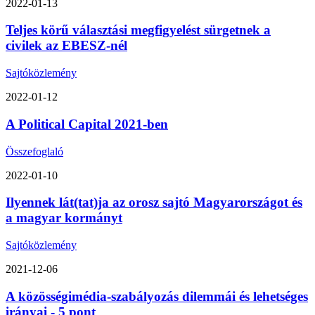
2022-01-13
Teljes körű választási megfigyelést sürgetnek a
civilek az EBESZ-nél
Sajtóközlemény
2022-01-12
A Political Capital 2021-ben
Összefoglaló
2022-01-10
Ilyennek lát(tat)ja az orosz sajtó Magyarországot és
a magyar kormányt
Sajtóközlemény
2021-12-06
A közösségimédia-szabályozás dilemmái és lehetséges
irányai - 5 pont