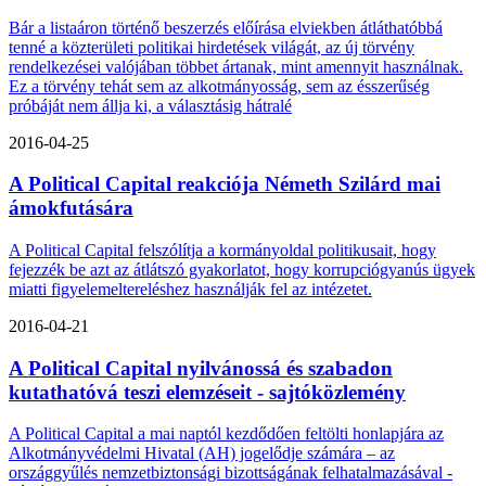
Bár a listaáron történő beszerzés előírása elviekben átláthatóbbá
tenné a közterületi politikai hirdetések világát, az új törvény
rendelkezései valójában többet ártanak, mint amennyit használnak.
Ez a törvény tehát sem az alkotmányosság, sem az ésszerűség
próbáját nem állja ki, a választásig hátralé
2016-04-25
A Political Capital reakciója Németh Szilárd mai
ámokfutására
A Political Capital felszólítja a kormányoldal politikusait, hogy
fejezzék be azt az átlátszó gyakorlatot, hogy korrupciógyanús ügyek
miatti figyelemeltereléshez használják fel az intézetet.
2016-04-21
A Political Capital nyilvánossá és szabadon
kutathatóvá teszi elemzéseit - sajtóközlemény
A Political Capital a mai naptól kezdődően feltölti honlapjára az
Alkotmányvédelmi Hivatal (AH) jogelődje számára – az
országgyűlés nemzetbiztonsági bizottságának felhatalmazásával -