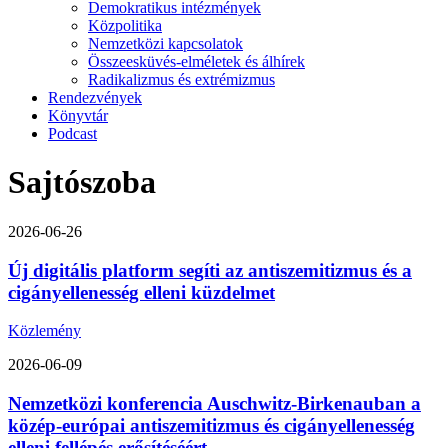
Demokratikus intézmények
Közpolitika
Nemzetközi kapcsolatok
Összeesküvés-elméletek és álhírek
Radikalizmus és extrémizmus
Rendezvények
Könyvtár
Podcast
Sajtószoba
2026-06-26
Új digitális platform segíti az antiszemitizmus és a
cigányellenesség elleni küzdelmet
Közlemény
2026-06-09
Nemzetközi konferencia Auschwitz-Birkenauban a
közép-európai antiszemitizmus és cigányellenesség
elleni fellépés erősítéséért