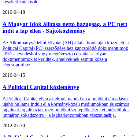
készített kutatásait.
2016-04-18
A Magyar Idők állítása nettó hazugság, a PC pert
indít a lap ellen - Sajtóközlemény
Az Alkotmányvédelmi Hivatal (AH) által a honlapján közzétett, a
Political Capital (PC) szerződéseihez kapcsolódó dokumentumok
közé – tévedésből vagy megtévesztő célzattal –, olyan
dokumentumok is kerültek, amelyeknek semmi köze a
cégcsoporthoz.
2016-04-15
A Political Capital közleménye
A Political Capital ellen az elmúlt napokban a politikai támadások
újabb hulláma indult el a kormányközeli médiumokban és számos
rágalmat fogalmaztak meg politikai szereplők. Ezeket intézetünk –
immáron sokadszorra – a leghatározottabban visszautasítja.
2012-07-30