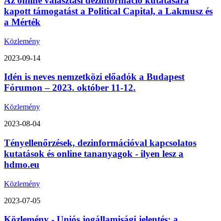
Az online választási dezinformáció kutatására
kapott támogatást a Political Capital, a Lakmusz és
a Mérték
Közlemény
2023-09-14
Idén is neves nemzetközi előadók a Budapest
Fórumon – 2023. október 11-12.
Közlemény
2023-08-04
Tényellenőrzések, dezinformációval kapcsolatos
kutatások és online tananyagok - ilyen lesz a
hdmo.eu
Közlemény
2023-07-05
Közlemény - Uniós jogállamisági jelentés: a