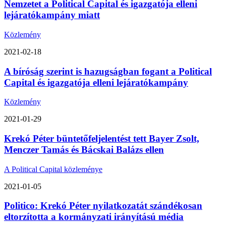
Nemzetet a Political Capital és igazgatója elleni
lejáratókampány miatt
Közlemény
2021-02-18
A bíróság szerint is hazugságban fogant a Political
Capital és igazgatója elleni lejáratókampány
Közlemény
2021-01-29
Krekó Péter büntetőfeljelentést tett Bayer Zsolt,
Menczer Tamás és Bácskai Balázs ellen
A Political Capital közleménye
2021-01-05
Politico: Krekó Péter nyilatkozatát szándékosan
eltorzította a kormányzati irányítású média