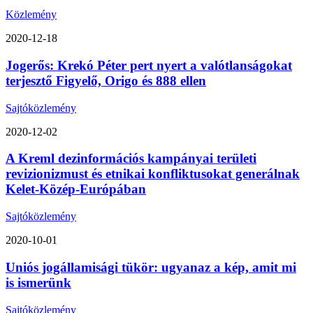
Közlemény
2020-12-18
Jogerős: Krekó Péter pert nyert a valótlanságokat
terjesztő Figyelő, Origo és 888 ellen
Sajtóközlemény
2020-12-02
A Kreml dezinformációs kampányai területi
revizionizmust és etnikai konfliktusokat generálnak
Kelet-Közép-Európában
Sajtóközlemény
2020-10-01
Uniós jogállamisági tükör: ugyanaz a kép, amit mi
is ismerünk
Sajtóközlemény