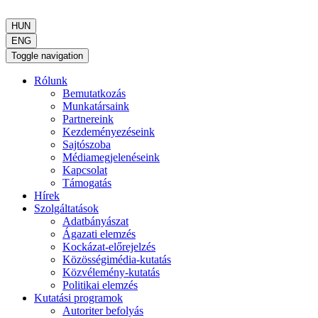
HUN
ENG
Toggle navigation
Rólunk
Bemutatkozás
Munkatársaink
Partnereink
Kezdeményezéseink
Sajtószoba
Médiamegjelenéseink
Kapcsolat
Támogatás
Hírek
Szolgáltatások
Adatbányászat
Ágazati elemzés
Kockázat-előrejelzés
Közösségimédia-kutatás
Közvélemény-kutatás
Politikai elemzés
Kutatási programok
Autoriter befolyás