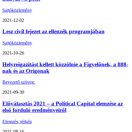
Sajtóközlemény
2021-12-02
Lesz civil fejezet az ellenzék programjában
Sajtóközlemény
2021-10-26
Helyreigazítást kellett közzölnie a Figyelőnek, a 888-
nak és az Origonak
Bevezető szöveg:
2021-09-30
Előválasztás 2021 – a Political Capital elemzése az
első forduló eredményeiről
Elemzés, térkép
2021-08-16