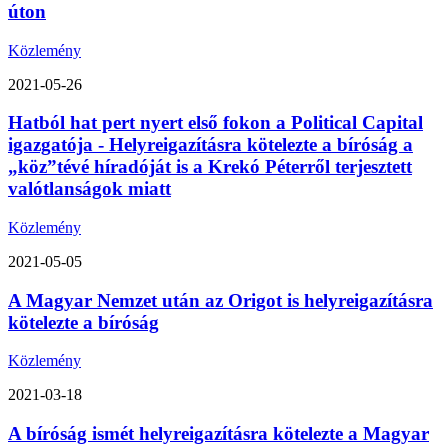
úton
Közlemény
2021-05-26
Hatból hat pert nyert első fokon a Political Capital
igazgatója - Helyreigazításra kötelezte a bíróság a
„köz”tévé híradóját is a Krekó Péterről terjesztett
valótlanságok miatt
Közlemény
2021-05-05
A Magyar Nemzet után az Origot is helyreigazításra
kötelezte a bíróság
Közlemény
2021-03-18
A bíróság ismét helyreigazításra kötelezte a Magyar