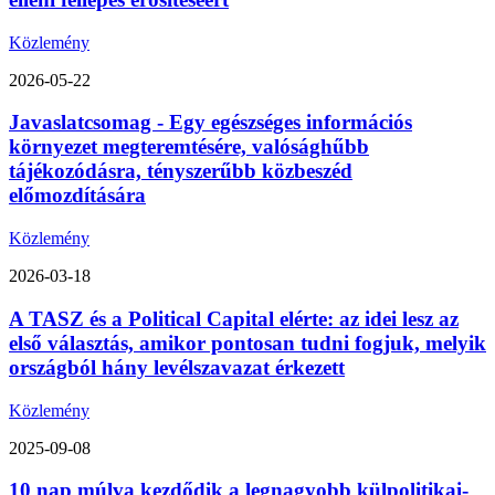
Közlemény
2026-05-22
Javaslatcsomag - Egy egészséges információs
környezet megteremtésére, valósághűbb
tájékozódásra, tényszerűbb közbeszéd
előmozdítására
Közlemény
2026-03-18
A TASZ és a Political Capital elérte: az idei lesz az
első választás, amikor pontosan tudni fogjuk, melyik
országból hány levélszavazat érkezett
Közlemény
2025-09-08
10 nap múlva kezdődik a legnagyobb külpolitikai-