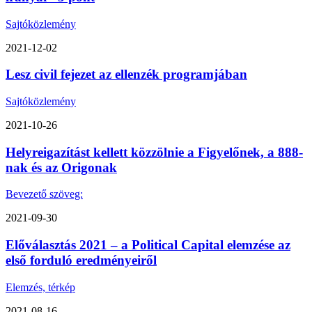
Sajtóközlemény
2021-12-02
Lesz civil fejezet az ellenzék programjában
Sajtóközlemény
2021-10-26
Helyreigazítást kellett közzölnie a Figyelőnek, a 888-
nak és az Origonak
Bevezető szöveg:
2021-09-30
Előválasztás 2021 – a Political Capital elemzése az
első forduló eredményeiről
Elemzés, térkép
2021-08-16