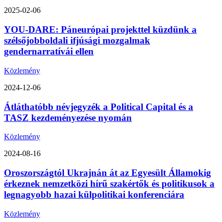
2025-02-06
YOU-DARE: Páneurópai projekttel küzdünk a
szélsőjobboldali ifjúsági mozgalmak
gendernarratívái ellen
Közlemény
2024-12-06
Átláthatóbb névjegyzék a Political Capital és a
TASZ kezdeményezése nyomán
Közlemény
2024-08-16
Oroszországtól Ukrajnán át az Egyesült Államokig
érkeznek nemzetközi hírű szakértők és politikusok a
legnagyobb hazai külpolitikai konferenciára
Közlemény