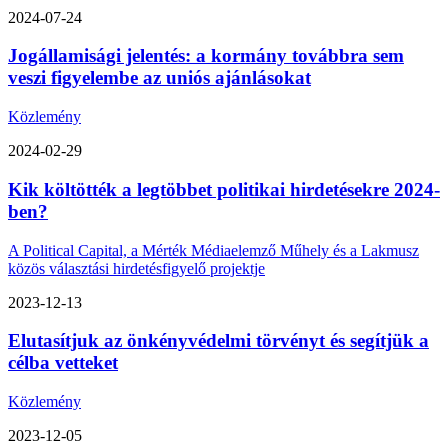
2024-07-24
Jogállamisági jelentés: a kormány továbbra sem
veszi figyelembe az uniós ajánlásokat
Közlemény
2024-02-29
Kik költötték a legtöbbet politikai hirdetésekre 2024-
ben?
A Political Capital, a Mérték Médiaelemző Műhely és a Lakmusz
közös választási hirdetésfigyelő projektje
2023-12-13
Elutasítjuk az önkényvédelmi törvényt és segítjük a
célba vetteket
Közlemény
2023-12-05