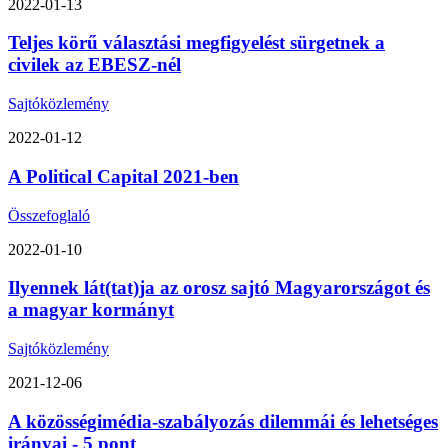
2022-01-13
Teljes körű választási megfigyelést sürgetnek a
civilek az EBESZ-nél
Sajtóközlemény
2022-01-12
A Political Capital 2021-ben
Összefoglaló
2022-01-10
Ilyennek lát(tat)ja az orosz sajtó Magyarországot és
a magyar kormányt
Sajtóközlemény
2021-12-06
A közösségimédia-szabályozás dilemmái és lehetséges
irányai - 5 pont