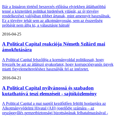
Bár a listaáron történő beszerzés előírása elviekben átláthatóbbá
tenné a közterületi politikai hirdetések világát, az új törvény
rendelkezései valójában többet ártanak, mint amennyit használnak.
Ez a törvény tehát sem az alkotmányosság, sem az ésszerűség
próbáját nem állja ki, a választásig hátralé
2016-04-25
A Political Capital reakciója Németh Szilárd mai
ámokfutására
A Political Capital felszólítja a kormányoldal politikusait, hogy
fejezzék be azt az átlátszó gyakorlatot, hogy korrupciógyanús ügyek
miatti figyelemeltereléshez használják fel az intézetet.
2016-04-21
A Political Capital nyilvánossá és szabadon
kutathatóvá teszi elemzéseit - sajtóközlemény
A Political Capital a mai naptól kezdődően feltölti honlapjára az
Alkotmányvédelmi Hivatal (AH) jogelődje számára – az
országgyűlés nemzetbiztonsági bizottságának felhatalmazásával -