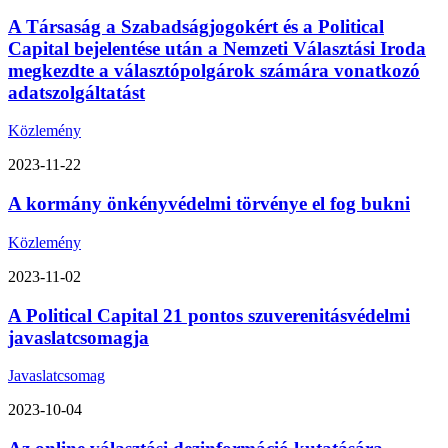
A Társaság a Szabadságjogokért és a Political
Capital bejelentése után a Nemzeti Választási Iroda
megkezdte a választópolgárok számára vonatkozó
adatszolgáltatást
Közlemény
2023-11-22
A kormány önkényvédelmi törvénye el fog bukni
Közlemény
2023-11-02
A Political Capital 21 pontos szuverenitásvédelmi
javaslatcsomagja
Javaslatcsomag
2023-10-04