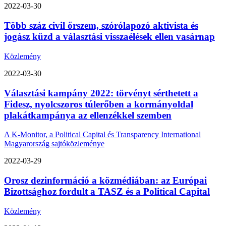
2022-03-30
Több száz civil őrszem, szórólapozó aktivista és
jogász küzd a választási visszaélések ellen vasárnap
Közlemény
2022-03-30
Választási kampány 2022: törvényt sérthetett a
Fidesz, nyolcszoros túlerőben a kormányoldal
plakátkampánya az ellenzékkel szemben
A K-Monitor, a Political Capital és Transparency International
Magyarország sajtóközleménye
2022-03-29
Orosz dezinformáció a közmédiában: az Európai
Bizottsághoz fordult a TASZ és a Political Capital
Közlemény