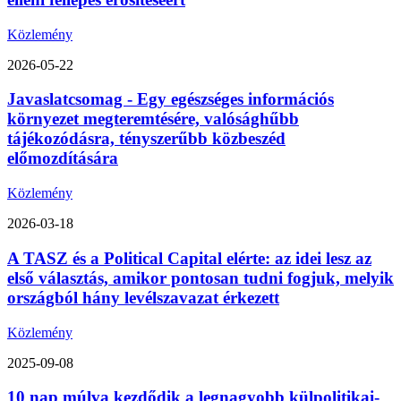
Közlemény
2026-05-22
Javaslatcsomag - Egy egészséges információs
környezet megteremtésére, valósághűbb
tájékozódásra, tényszerűbb közbeszéd
előmozdítására
Közlemény
2026-03-18
A TASZ és a Political Capital elérte: az idei lesz az
első választás, amikor pontosan tudni fogjuk, melyik
országból hány levélszavazat érkezett
Közlemény
2025-09-08
10 nap múlva kezdődik a legnagyobb külpolitikai-