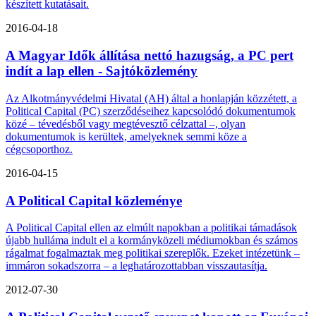
készített kutatásait.
2016-04-18
A Magyar Idők állítása nettó hazugság, a PC pert
indít a lap ellen - Sajtóközlemény
Az Alkotmányvédelmi Hivatal (AH) által a honlapján közzétett, a
Political Capital (PC) szerződéseihez kapcsolódó dokumentumok
közé – tévedésből vagy megtévesztő célzattal –, olyan
dokumentumok is kerültek, amelyeknek semmi köze a
cégcsoporthoz.
2016-04-15
A Political Capital közleménye
A Political Capital ellen az elmúlt napokban a politikai támadások
újabb hulláma indult el a kormányközeli médiumokban és számos
rágalmat fogalmaztak meg politikai szereplők. Ezeket intézetünk –
immáron sokadszorra – a leghatározottabban visszautasítja.
2012-07-30