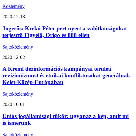
Közlemény
2020-12-18
Jogerős: Krekó Péter pert nyert a valótlanságokat
terjesztő Figyelő, Origo és 888 ellen
Sajtóközlemény
2020-12-02
A Kreml dezinformációs kampányai területi
revizionizmust és etnikai konfliktusokat generálnak
Kelet-Közép-Európában
Sajtóközlemény
2020-10-01
Uniós jogállamisági tükör: ugyanaz a kép, amit mi
is ismerünk
Sajtóközlemény