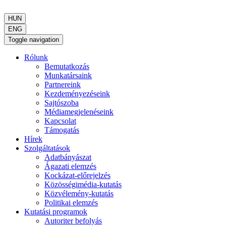
HUN
ENG
Toggle navigation
Rólunk
Bemutatkozás
Munkatársaink
Partnereink
Kezdeményezéseink
Sajtószoba
Médiamegjelenéseink
Kapcsolat
Támogatás
Hírek
Szolgáltatások
Adatbányászat
Ágazati elemzés
Kockázat-előrejelzés
Közösségimédia-kutatás
Közvélemény-kutatás
Politikai elemzés
Kutatási programok
Autoriter befolyás