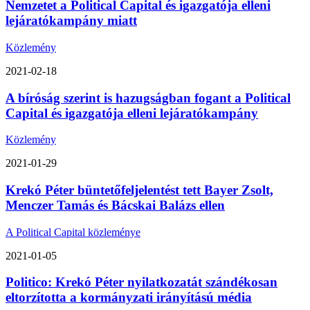
Nemzetet a Political Capital és igazgatója elleni
lejáratókampány miatt
Közlemény
2021-02-18
A bíróság szerint is hazugságban fogant a Political
Capital és igazgatója elleni lejáratókampány
Közlemény
2021-01-29
Krekó Péter büntetőfeljelentést tett Bayer Zsolt,
Menczer Tamás és Bácskai Balázs ellen
A Political Capital közleménye
2021-01-05
Politico: Krekó Péter nyilatkozatát szándékosan
eltorzította a kormányzati irányítású média