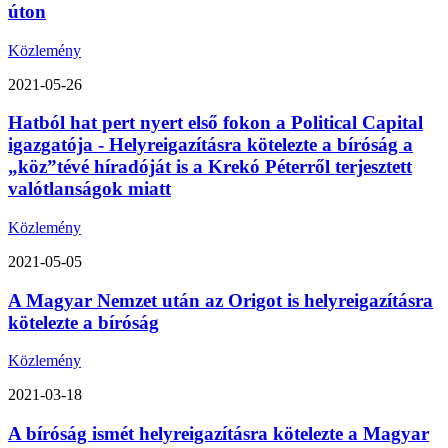
úton
Közlemény
2021-05-26
Hatból hat pert nyert első fokon a Political Capital
igazgatója - Helyreigazításra kötelezte a bíróság a
„köz”tévé híradóját is a Krekó Péterről terjesztett
valótlanságok miatt
Közlemény
2021-05-05
A Magyar Nemzet után az Origot is helyreigazításra
kötelezte a bíróság
Közlemény
2021-03-18
A bíróság ismét helyreigazításra kötelezte a Magyar