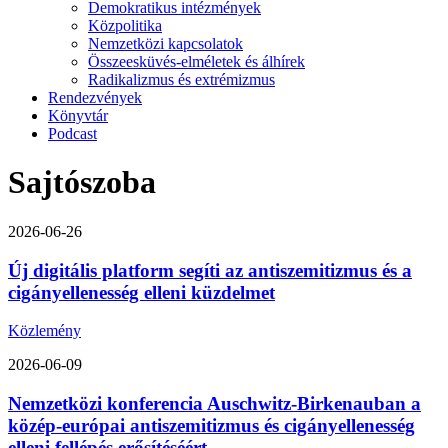
Demokratikus intézmények
Közpolitika
Nemzetközi kapcsolatok
Összeesküvés-elméletek és álhírek
Radikalizmus és extrémizmus
Rendezvények
Könyvtár
Podcast
Sajtószoba
2026-06-26
Új digitális platform segíti az antiszemitizmus és a
cigányellenesség elleni küzdelmet
Közlemény
2026-06-09
Nemzetközi konferencia Auschwitz-Birkenauban a
közép-európai antiszemitizmus és cigányellenesség
elleni fellépés erősítéséért