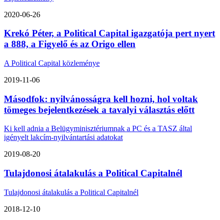
2020-06-26
Krekó Péter, a Political Capital igazgatója pert nyert
a 888, a Figyelő és az Origo ellen
A Political Capital közleménye
2019-11-06
Másodfok: nyilvánosságra kell hozni, hol voltak
tömeges bejelentkezések a tavalyi választás előtt
Ki kell adnia a Belügyminisztériumnak a PC és a TASZ által
igényelt lakcím-nyilvántartási adatokat
2019-08-20
Tulajdonosi átalakulás a Political Capitalnél
Tulajdonosi átalakulás a Political Capitalnél
2018-12-10