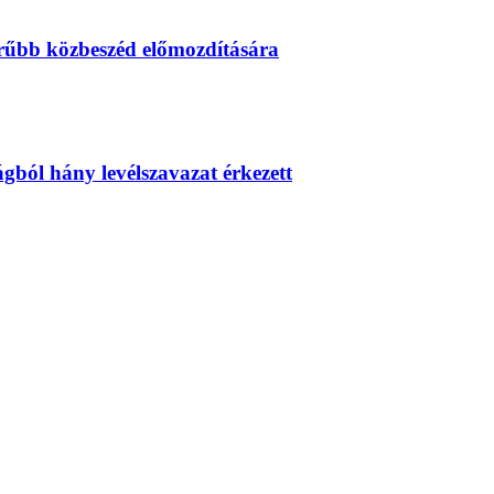
erűbb közbeszéd előmozdítására
zágból hány levélszavazat érkezett