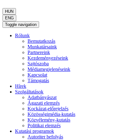
HUN
ENG
Toggle navigation
Rólunk
Bemutatkozás
Munkatársaink
Partnereink
Kezdeményezéseink
Sajtószoba
Médiamegjelenéseink
Kapcsolat
Támogatás
Hírek
Szolgáltatások
Adatbányászat
Ágazati elemzés
Kockázat-előrejelzés
Közösségimédia-kutatás
Közvélemény-kutatás
Politikai elemzés
Kutatási programok
Autoriter befolyás