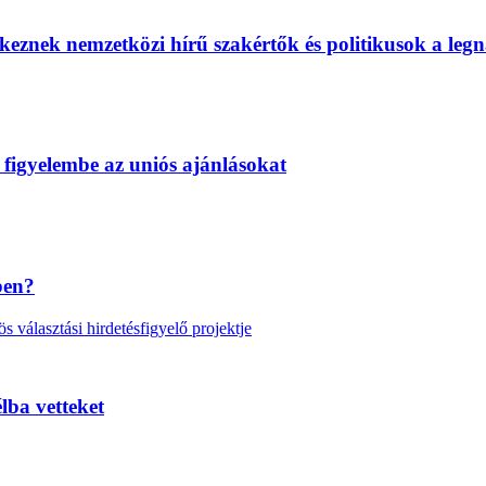
eznek nemzetközi hírű szakértők és politikusok a legn
 figyelembe az uniós ajánlásokat
ben?
választási hirdetésfigyelő projektje
lba vetteket