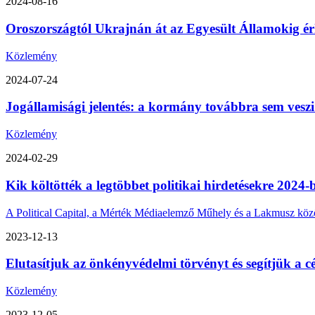
2024-08-16
Oroszországtól Ukrajnán át az Egyesült Államokig érk
Közlemény
2024-07-24
Jogállamisági jelentés: a kormány továbbra sem veszi
Közlemény
2024-02-29
Kik költötték a legtöbbet politikai hirdetésekre 2024-
A Political Capital, a Mérték Médiaelemző Műhely és a Lakmusz közös 
2023-12-13
Elutasítjuk az önkényvédelmi törvényt és segítjük a cé
Közlemény
2023-12-05