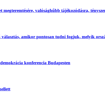
et megteremtésére, valósághűbb tájékozódásra, ténysz
első választás, amikor pontosan tudni fogjuk, melyik ors
s demokrácia konferencia Budapesten
ellett