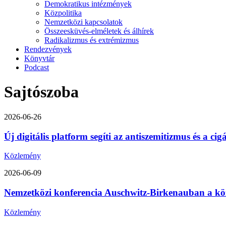
Demokratikus intézmények
Közpolitika
Nemzetközi kapcsolatok
Összeesküvés-elméletek és álhírek
Radikalizmus és extrémizmus
Rendezvények
Könyvtár
Podcast
Sajtószoba
2026-06-26
Új digitális platform segíti az antiszemitizmus és a ci
Közlemény
2026-06-09
Nemzetközi konferencia Auschwitz-Birkenauban a közép-
Közlemény