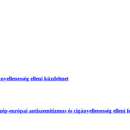
gányellenesség elleni küzdelmet
európai antiszemitizmus és cigányellenesség elleni fel