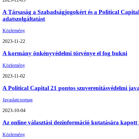
A Társaság a Szabadságjogokért és a Political Capita
adatszolgáltatást
Közlemény
2023-11-22
A kormány önkényvédelmi törvénye el fog bukni
Közlemény
2023-11-02
A Political Capital 21 pontos szuverenitásvédelmi ja
Javaslatcsomag
2023-10-04
Az online választási dezinformáció kutatására kapott
Közlemény