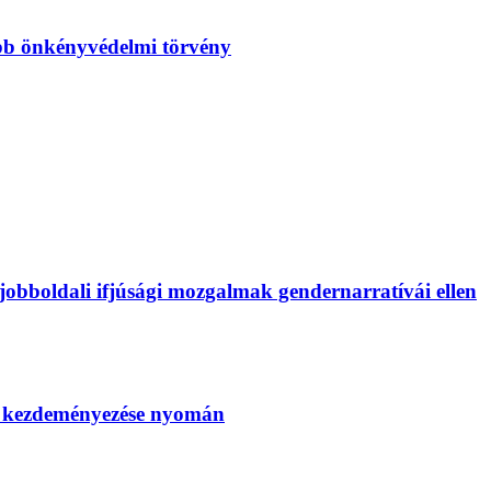
bb önkényvédelmi törvény
bboldali ifjúsági mozgalmak gendernarratívái ellen
SZ kezdeményezése nyomán