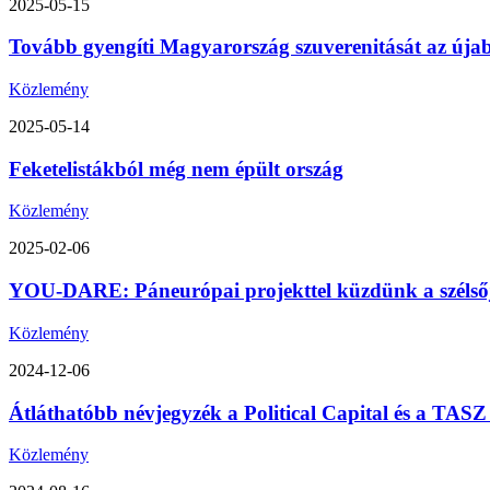
2025-05-15
Tovább gyengíti Magyarország szuverenitását az úja
Közlemény
2025-05-14
Feketelistákból még nem épült ország
Közlemény
2025-02-06
YOU-DARE: Páneurópai projekttel küzdünk a szélsőjo
Közlemény
2024-12-06
Átláthatóbb névjegyzék a Political Capital és a TA
Közlemény