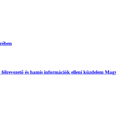
erében
 a félrevezető és hamis információk elleni küzdelem Ma