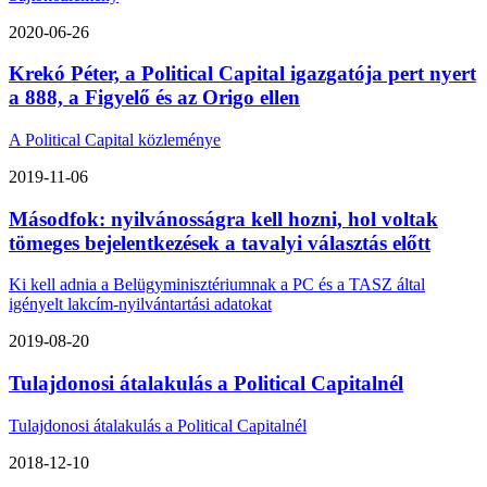
2020-06-26
Krekó Péter, a Political Capital igazgatója pert nyert
a 888, a Figyelő és az Origo ellen
A Political Capital közleménye
2019-11-06
Másodfok: nyilvánosságra kell hozni, hol voltak
tömeges bejelentkezések a tavalyi választás előtt
Ki kell adnia a Belügyminisztériumnak a PC és a TASZ által
igényelt lakcím-nyilvántartási adatokat
2019-08-20
Tulajdonosi átalakulás a Political Capitalnél
Tulajdonosi átalakulás a Political Capitalnél
2018-12-10