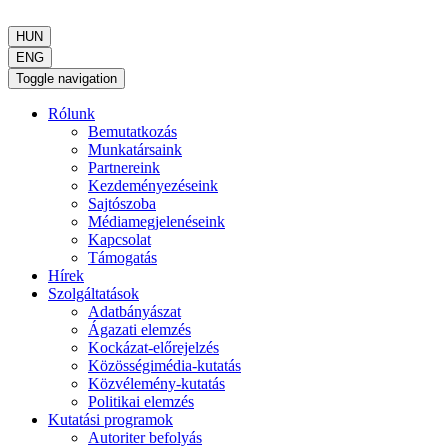
HUN
ENG
Toggle navigation
Rólunk
Bemutatkozás
Munkatársaink
Partnereink
Kezdeményezéseink
Sajtószoba
Médiamegjelenéseink
Kapcsolat
Támogatás
Hírek
Szolgáltatások
Adatbányászat
Ágazati elemzés
Kockázat-előrejelzés
Közösségimédia-kutatás
Közvélemény-kutatás
Politikai elemzés
Kutatási programok
Autoriter befolyás