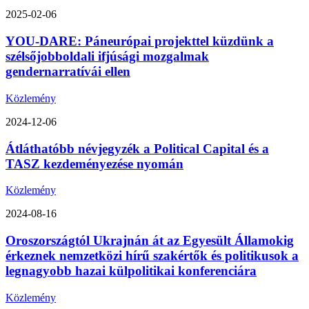
2025-02-06
YOU-DARE: Páneurópai projekttel küzdünk a
szélsőjobboldali ifjúsági mozgalmak
gendernarratívái ellen
Közlemény
2024-12-06
Átláthatóbb névjegyzék a Political Capital és a
TASZ kezdeményezése nyomán
Közlemény
2024-08-16
Oroszországtól Ukrajnán át az Egyesült Államokig
érkeznek nemzetközi hírű szakértők és politikusok a
legnagyobb hazai külpolitikai konferenciára
Közlemény