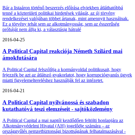
Bár a listaáron történő beszerzés előírása elviekben átláthatóbbá
tenné a közterületi politikai hirdetések világát, az új törvény
rendelkezései valójában többet ártanak, mint amennyit használnak.
Ez a törvény tehát sem az alkotmányosság, sem az ésszerűség
próbáját nem állja ki, a választásig hátralé
2016-04-25
A Political Capital reakciója Németh Szilárd mai
ámokfutására
A Political Capital felszólítja a kormányoldal politikusait, hogy
fejezzék be azt az átlátszó gyakorlatot, hogy korrupciógyanús ügyek
miatti figyelemeltereléshez használják fel az intézetet.
2016-04-21
A Political Capital nyilvánossá és szabadon
kutathatóvá teszi elemzéseit - sajtóközlemény
A Political Capital a mai naptól kezdődően feltölti honlapjára az
Alkotmányvédelmi Hivatal (AH) jogelődje számára – az
országgyűlés nemzetbiztonsági bizottságának felhatalmazásával -