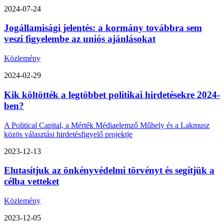
2024-07-24
Jogállamisági jelentés: a kormány továbbra sem
veszi figyelembe az uniós ajánlásokat
Közlemény
2024-02-29
Kik költötték a legtöbbet politikai hirdetésekre 2024-
ben?
A Political Capital, a Mérték Médiaelemző Műhely és a Lakmusz
közös választási hirdetésfigyelő projektje
2023-12-13
Elutasítjuk az önkényvédelmi törvényt és segítjük a
célba vetteket
Közlemény
2023-12-05