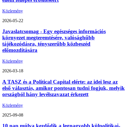
Közlemény
2026-05-22
Javaslatcsomag - Egy egészséges információs
környezet megteremtésére, valósághűbb
tájékozódásra, tényszerűbb közbeszéd
előmozdítására
Közlemény
2026-03-18
A TASZ és a Political Capital elérte: az idei lesz az
első választás, amikor pontosan tudni fogjuk, melyik
országból hány levélszavazat érkezett
Közlemény
2025-09-08
10 nap múlva kezdődik a legnagyobb külpolitikai-