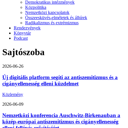
Demokratikus intézmények
Közpolitika
Nemzetközi kapcsolatok
Összeesküvés-elméletek és álhírek
Radikalizmus és extrémizmus
Rendezvények
Könyvtár
Podcast
Sajtószoba
2026-06-26
Új digitális platform segíti az antiszemitizmus és a
cigányellenesség elleni küzdelmet
Közlemény
2026-06-09
Nemzetközi konferencia Auschwitz-Birkenauban a
közép-európai antiszemitizmus és cigányellenesség
elleni fellépés erősítéséért