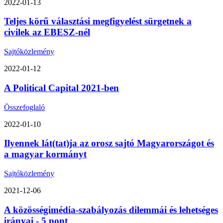
2022-01-13
Teljes körű választási megfigyelést sürgetnek a
civilek az EBESZ-nél
Sajtóközlemény
2022-01-12
A Political Capital 2021-ben
Összefoglaló
2022-01-10
Ilyennek lát(tat)ja az orosz sajtó Magyarországot és
a magyar kormányt
Sajtóközlemény
2021-12-06
A közösségimédia-szabályozás dilemmái és lehetséges
irányai - 5 pont