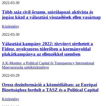
2022-03-30
Több száz civil őrszem, szórólapozó aktivista és
jogász küzd a választási visszaélések ellen vasárnap
Közlemény
2022-03-30
Választási kampány 2022: törvényt sérthetett a
Fidesz, nyolcszoros túlerőben a kormányoldal
plakátkampánya az ellenzékkel szemben
A K-Monitor, a Political Capital és Transparency International
Magyarország sajtóközleménye
2022-03-29
Orosz dezinformáció a közmédiában: az Európai
Bizottsághoz fordult a TASZ és a Political Capital
Közlemény