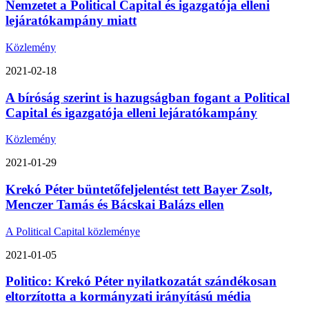
Nemzetet a Political Capital és igazgatója elleni
lejáratókampány miatt
Közlemény
2021-02-18
A bíróság szerint is hazugságban fogant a Political
Capital és igazgatója elleni lejáratókampány
Közlemény
2021-01-29
Krekó Péter büntetőfeljelentést tett Bayer Zsolt,
Menczer Tamás és Bácskai Balázs ellen
A Political Capital közleménye
2021-01-05
Politico: Krekó Péter nyilatkozatát szándékosan
eltorzította a kormányzati irányítású média