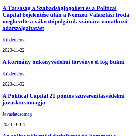
A Társaság a Szabadságjogokért és a Political
Capital bejelentése után a Nemzeti Választási Iroda
megkezdte a választópolgárok számára vonatkozó
adatszolgáltatást
Közlemény
2023-11-22
A kormány önkényvédelmi törvénye el fog bukni
Közlemény
2023-11-02
A Political Capital 21 pontos szuverenitásvédelmi
javaslatcsomagja
Javaslatcsomag
2023-10-04