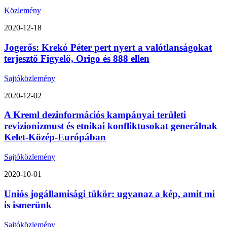
Közlemény
2020-12-18
Jogerős: Krekó Péter pert nyert a valótlanságokat
terjesztő Figyelő, Origo és 888 ellen
Sajtóközlemény
2020-12-02
A Kreml dezinformációs kampányai területi
revizionizmust és etnikai konfliktusokat generálnak
Kelet-Közép-Európában
Sajtóközlemény
2020-10-01
Uniós jogállamisági tükör: ugyanaz a kép, amit mi
is ismerünk
Sajtóközlemény