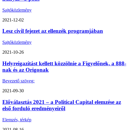
Sajtóközlemény
2021-12-02
Lesz civil fejezet az ellenzék programjában
Sajtóközlemény
2021-10-26
Helyreigazítást kellett közzölnie a Figyelőnek, a 888-
nak és az Origonak
Bevezető szöveg:
2021-09-30
Előválasztás 2021 – a Political Capital elemzése az
első forduló eredményeiről
Elemzés, térkép
2021-08-16