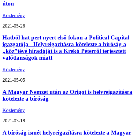
úton
Közlemény
2021-05-26
Hatból hat pert nyert első fokon a Political Capital
igazgatója - Helyreigazításra kötelezte a bíróság a
„köz”tévé híradóját is a Krekó Péterről terjesztett
valótlanságok miatt
Közlemény
2021-05-05
A Magyar Nemzet után az Origot is helyreigazításra
kötelezte a bíróság
Közlemény
2021-03-18
A bíróság ismét helyreigazításra kötelezte a Magyar