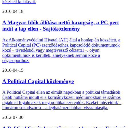
készített kutatásait.
2016-04-18
A Magyar Idők állítása nettó hazugság, a PC pert
indít a lap ellen - Sajtóközlemény
Az Alkotmányvédelmi Hivatal (AH) által a honlapján közzétett, a
Political Capital (PC) szerződéseihez kapcsolódó dokumentumok
közé – tévedésből vagy megtévesztő célzattal –, olyan
dokumentumok is kerültek, amelyeknek semmi köze a
cégcsoporthoz.
2016-04-15
A Political Capital közleménye
A Political Capital ellen az elmúlt napokban a politikai támadások
újabb hulláma indult el a kormányközeli médiumokban és számos
rágalmat fogalmaztak meg politikai szereplők. Ezeket intézetünk –
immáron sokadszorra – a leghatározottabban visszautasítja.
2012-07-30