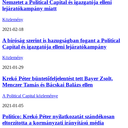
Nemzetet a Political Capital és igazgatója elleni
lejáratókampány miatt
Közlemény
2021-02-18
A bíróság szerint is hazugságban fogant a Political
Capital és igazgatója elleni lejáratókampány
Közlemény
2021-01-29
Krekó Péter büntetőfeljelentést tett Bayer Zsolt,
Menczer Tamás és Bácskai Balázs ellen
A Political Capital közleménye
2021-01-05
Politico: Krekó Péter nyilatkozatát szándékosan
eltorzította a kormányzati irányítású média