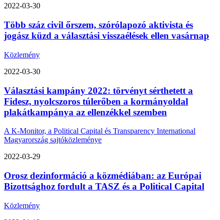
2022-03-30
Több száz civil őrszem, szórólapozó aktivista és
jogász küzd a választási visszaélések ellen vasárnap
Közlemény
2022-03-30
Választási kampány 2022: törvényt sérthetett a
Fidesz, nyolcszoros túlerőben a kormányoldal
plakátkampánya az ellenzékkel szemben
A K-Monitor, a Political Capital és Transparency International
Magyarország sajtóközleménye
2022-03-29
Orosz dezinformáció a közmédiában: az Európai
Bizottsághoz fordult a TASZ és a Political Capital
Közlemény