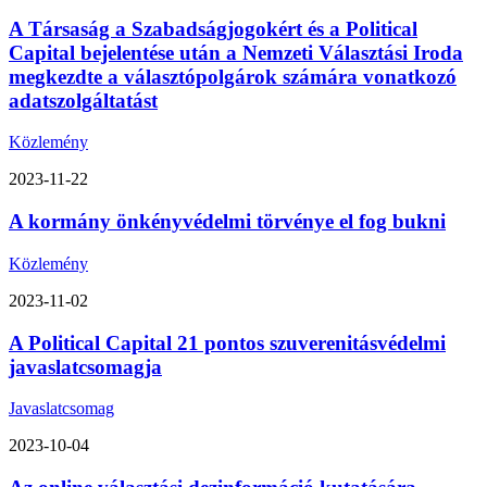
A Társaság a Szabadságjogokért és a Political
Capital bejelentése után a Nemzeti Választási Iroda
megkezdte a választópolgárok számára vonatkozó
adatszolgáltatást
Közlemény
2023-11-22
A kormány önkényvédelmi törvénye el fog bukni
Közlemény
2023-11-02
A Political Capital 21 pontos szuverenitásvédelmi
javaslatcsomagja
Javaslatcsomag
2023-10-04