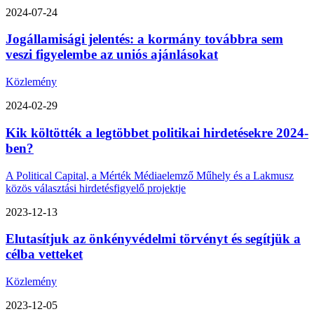
2024-07-24
Jogállamisági jelentés: a kormány továbbra sem
veszi figyelembe az uniós ajánlásokat
Közlemény
2024-02-29
Kik költötték a legtöbbet politikai hirdetésekre 2024-
ben?
A Political Capital, a Mérték Médiaelemző Műhely és a Lakmusz
közös választási hirdetésfigyelő projektje
2023-12-13
Elutasítjuk az önkényvédelmi törvényt és segítjük a
célba vetteket
Közlemény
2023-12-05