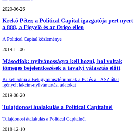
2020-06-26
Krekó Péter, a Political Capital igazgatója pert nyert
a 888, a Figyelő és az Origo ellen
A Political Capital közleménye
2019-11-06
Másodfok: nyilvánosságra kell hozni, hol voltak
tömeges bejelentkezések a tavalyi választás előtt
Ki kell adnia a Belügyminisztériumnak a PC és a TASZ által
igényelt lakcím-nyilvántartási adatokat
2019-08-20
Tulajdonosi átalakulás a Political Capitalnél
Tulajdonosi átalakulás a Political Capitalnél
2018-12-10