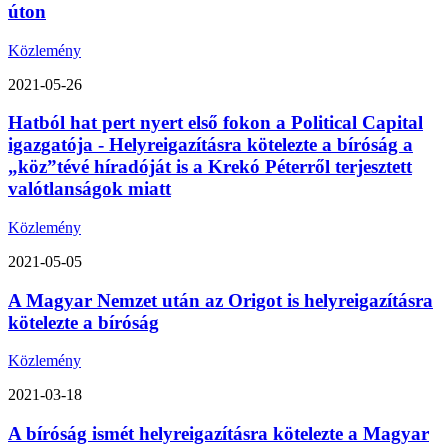
úton
Közlemény
2021-05-26
Hatból hat pert nyert első fokon a Political Capital
igazgatója - Helyreigazításra kötelezte a bíróság a
„köz”tévé híradóját is a Krekó Péterről terjesztett
valótlanságok miatt
Közlemény
2021-05-05
A Magyar Nemzet után az Origot is helyreigazításra
kötelezte a bíróság
Közlemény
2021-03-18
A bíróság ismét helyreigazításra kötelezte a Magyar