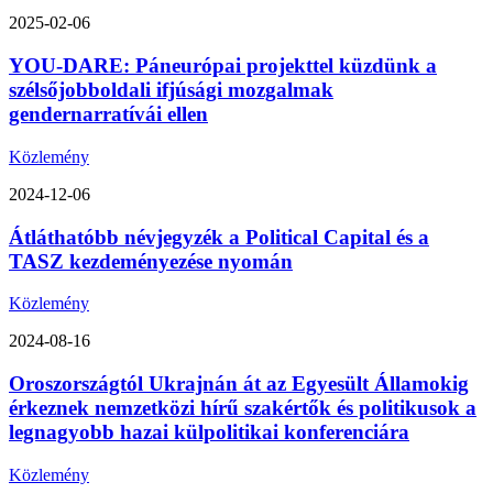
2025-02-06
YOU-DARE: Páneurópai projekttel küzdünk a
szélsőjobboldali ifjúsági mozgalmak
gendernarratívái ellen
Közlemény
2024-12-06
Átláthatóbb névjegyzék a Political Capital és a
TASZ kezdeményezése nyomán
Közlemény
2024-08-16
Oroszországtól Ukrajnán át az Egyesült Államokig
érkeznek nemzetközi hírű szakértők és politikusok a
legnagyobb hazai külpolitikai konferenciára
Közlemény