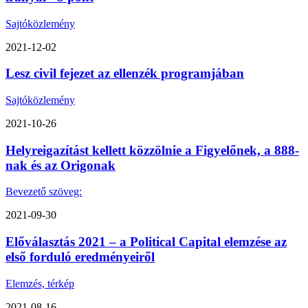
Sajtóközlemény
2021-12-02
Lesz civil fejezet az ellenzék programjában
Sajtóközlemény
2021-10-26
Helyreigazítást kellett közzölnie a Figyelőnek, a 888-
nak és az Origonak
Bevezető szöveg:
2021-09-30
Előválasztás 2021 – a Political Capital elemzése az
első forduló eredményeiről
Elemzés, térkép
2021-08-16