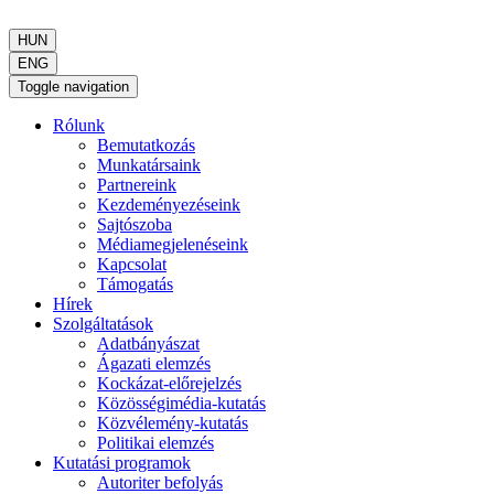
HUN
ENG
Toggle navigation
Rólunk
Bemutatkozás
Munkatársaink
Partnereink
Kezdeményezéseink
Sajtószoba
Médiamegjelenéseink
Kapcsolat
Támogatás
Hírek
Szolgáltatások
Adatbányászat
Ágazati elemzés
Kockázat-előrejelzés
Közösségimédia-kutatás
Közvélemény-kutatás
Politikai elemzés
Kutatási programok
Autoriter befolyás