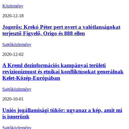
Közlemény
2020-12-18
Jogerős: Krekó Péter pert nyert a valótlanságokat
terjesztő Figyelő, Origo és 888 ellen
Sajtóközlemény
2020-12-02
A Kreml dezinformációs kampányai területi
revizionizmust és etnikai konfliktusokat generálnak
Kelet-Közép-Európában
Sajtóközlemény
2020-10-01
Uniós jogállamisági tükör: ugyanaz a kép, amit mi
is ismerünk
Sajtóközlemény