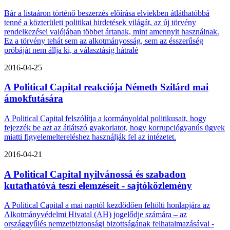
Bár a listaáron történő beszerzés előírása elviekben átláthatóbbá
tenné a közterületi politikai hirdetések világát, az új törvény
rendelkezései valójában többet ártanak, mint amennyit használnak.
Ez a törvény tehát sem az alkotmányosság, sem az ésszerűség
próbáját nem állja ki, a választásig hátralé
2016-04-25
A Political Capital reakciója Németh Szilárd mai
ámokfutására
A Political Capital felszólítja a kormányoldal politikusait, hogy
fejezzék be azt az átlátszó gyakorlatot, hogy korrupciógyanús ügyek
miatti figyelemeltereléshez használják fel az intézetet.
2016-04-21
A Political Capital nyilvánossá és szabadon
kutathatóvá teszi elemzéseit - sajtóközlemény
A Political Capital a mai naptól kezdődően feltölti honlapjára az
Alkotmányvédelmi Hivatal (AH) jogelődje számára – az
országgyűlés nemzetbiztonsági bizottságának felhatalmazásával -