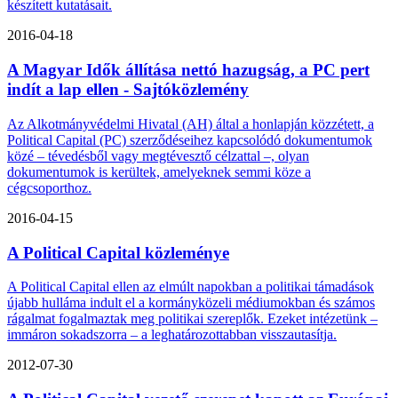
készített kutatásait.
2016-04-18
A Magyar Idők állítása nettó hazugság, a PC pert
indít a lap ellen - Sajtóközlemény
Az Alkotmányvédelmi Hivatal (AH) által a honlapján közzétett, a
Political Capital (PC) szerződéseihez kapcsolódó dokumentumok
közé – tévedésből vagy megtévesztő célzattal –, olyan
dokumentumok is kerültek, amelyeknek semmi köze a
cégcsoporthoz.
2016-04-15
A Political Capital közleménye
A Political Capital ellen az elmúlt napokban a politikai támadások
újabb hulláma indult el a kormányközeli médiumokban és számos
rágalmat fogalmaztak meg politikai szereplők. Ezeket intézetünk –
immáron sokadszorra – a leghatározottabban visszautasítja.
2012-07-30