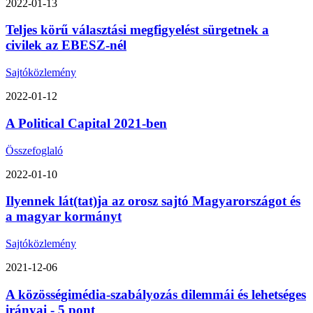
2022-01-13
Teljes körű választási megfigyelést sürgetnek a
civilek az EBESZ-nél
Sajtóközlemény
2022-01-12
A Political Capital 2021-ben
Összefoglaló
2022-01-10
Ilyennek lát(tat)ja az orosz sajtó Magyarországot és
a magyar kormányt
Sajtóközlemény
2021-12-06
A közösségimédia-szabályozás dilemmái és lehetséges
irányai - 5 pont