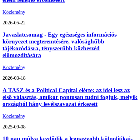
Közlemény
2026-05-22
Javaslatcsomag - Egy egészséges információs
környezet megteremtésére, valósághűbb
tájékozódásra, tényszerűbb közbeszéd
előmozdítására
Közlemény
2026-03-18
A TASZ és a Political Capital elérte: az idei lesz az
első választás, amikor pontosan tudni fogjuk, melyik
országból hány levélszavazat érkezett
Közlemény
2025-09-08
10 nap múlva kezdődik a legnagyobb külpolitikai-