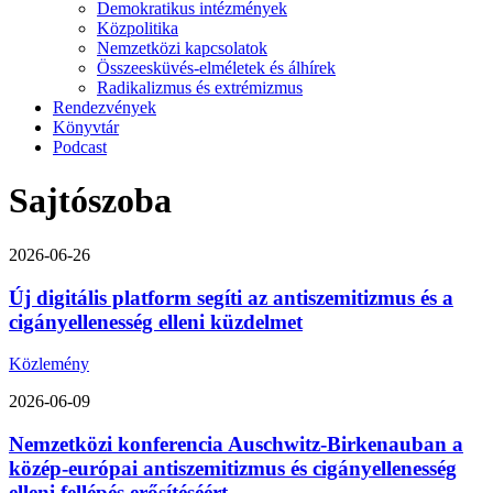
Demokratikus intézmények
Közpolitika
Nemzetközi kapcsolatok
Összeesküvés-elméletek és álhírek
Radikalizmus és extrémizmus
Rendezvények
Könyvtár
Podcast
Sajtószoba
2026-06-26
Új digitális platform segíti az antiszemitizmus és a
cigányellenesség elleni küzdelmet
Közlemény
2026-06-09
Nemzetközi konferencia Auschwitz-Birkenauban a
közép-európai antiszemitizmus és cigányellenesség
elleni fellépés erősítéséért