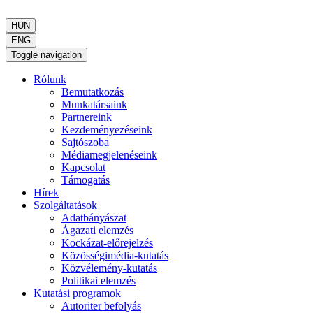
HUN
ENG
Toggle navigation
Rólunk
Bemutatkozás
Munkatársaink
Partnereink
Kezdeményezéseink
Sajtószoba
Médiamegjelenéseink
Kapcsolat
Támogatás
Hírek
Szolgáltatások
Adatbányászat
Ágazati elemzés
Kockázat-előrejelzés
Közösségimédia-kutatás
Közvélemény-kutatás
Politikai elemzés
Kutatási programok
Autoriter befolyás