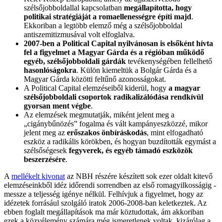
szélsőjobboldallal kapcsolatban
megállapította, hogy
politikai stratégiáját a romaellenességre építi majd
.
Ekkoriban a legtöbb elemző még a szélsőjobboldal
antiszemitizmusával volt elfoglalva.
2007-ben a Political Capital nyilvánosan is elsőként hívta
fel a figyelmet a Magyar Gárda és a régióban működő
egyéb, szélsőjobboldali gárdák
tevékenységében fellelhető
hasonlóságokra
. Külön kiemeltük a Bolgár Gárda és a
Magyar Gárda közötti feltűnő azonosságokat.
A Political Capital elemzéseiből kiderül, hogy
a magyar
szélsőjobboldali csoportok radikalizálódása rendkívül
gyorsan ment végbe
.
Az elemzések megmutatják, miként jelent meg a
„cigánybűnözés” fogalma és vált kampányeszközzé, mikor
jelent meg az
erőszakos önbíráskodás
, mint elfogadható
eszköz a radikális körökben, és hogyan buzdították egymást a
szélsőségesek
fegyverek, és egyéb támadó eszközök
beszerzésére
.
A
mellékelt kivonat
az NBH részére készített sok ezer oldalt kitevő
elemzéseinkből idéz időrendi sorrendben az első romagyilkosságig -
messze a teljesség igénye nélkül. Felhívjuk a figyelmet, hogy az
idézetek forrásául szolgáló iratok 2006-2008-ban keletkeztek. Az
ebben foglalt megállapítások ma már köztudottak, ám akkoriban
ezek a közvélemény számára még ismeretlenek voltak, kizárólag a