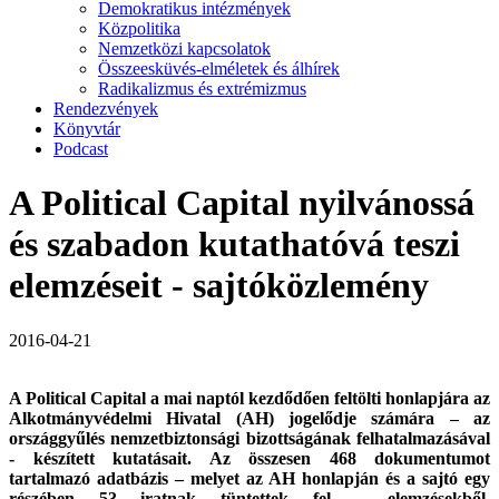
Demokratikus intézmények
Közpolitika
Nemzetközi kapcsolatok
Összeesküvés-elméletek és álhírek
Radikalizmus és extrémizmus
Rendezvények
Könyvtár
Podcast
A Political Capital nyilvánossá
és szabadon kutathatóvá teszi
elemzéseit - sajtóközlemény
2016-04-21
A Political Capital a mai naptól kezdődően feltölti honlapjára az
Alkotmányvédelmi Hivatal (AH) jogelődje számára – az
országgyűlés nemzetbiztonsági bizottságának felhatalmazásával
- készített kutatásait. Az összesen 468 dokumentumot
tartalmazó adatbázis – melyet az AH honlapján és a sajtó egy
részében 53 iratnak tüntettek fel – elemzésekből,