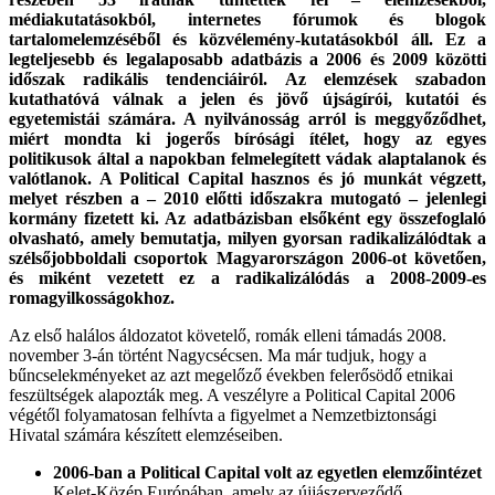
médiakutatásokból, internetes fórumok és blogok
tartalomelemzéséből és közvélemény-kutatásokból áll. Ez a
legteljesebb és legalaposabb adatbázis a 2006 és 2009 közötti
időszak radikális tendenciáiról. Az elemzések szabadon
kutathatóvá válnak a jelen és jövő újságírói, kutatói és
egyetemistái számára. A nyilvánosság arról is meggyőződhet,
miért mondta ki jogerős bírósági ítélet, hogy az egyes
politikusok által a napokban felmelegített vádak alaptalanok és
valótlanok. A Political Capital hasznos és jó munkát végzett,
melyet részben a – 2010 előtti időszakra mutogató – jelenlegi
kormány fizetett ki. Az adatbázisban elsőként egy összefoglaló
olvasható, amely bemutatja, milyen gyorsan radikalizálódtak a
szélsőjobboldali csoportok Magyarországon 2006-ot követően,
és miként vezetett ez a radikalizálódás a 2008-2009-es
romagyilkosságokhoz.
Az első halálos áldozatot követelő, romák elleni támadás 2008.
november 3-án történt Nagycsécsen. Ma már tudjuk, hogy a
bűncselekményeket az azt megelőző években felerősödő etnikai
feszültségek alapozták meg. A veszélyre a Political Capital 2006
végétől folyamatosan felhívta a figyelmet a Nemzetbiztonsági
Hivatal számára készített elemzéseiben.
2006-ban a Political Capital volt az egyetlen elemzőintézet
Kelet-Közép Európában, amely az újjászerveződő