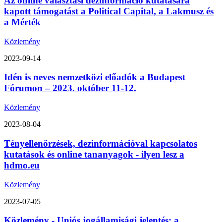
Az online választási dezinformáció kutatására
kapott támogatást a Political Capital, a Lakmusz és
a Mérték
Közlemény
2023-09-14
Idén is neves nemzetközi előadók a Budapest
Fórumon – 2023. október 11-12.
Közlemény
2023-08-04
Tényellenőrzések, dezinformációval kapcsolatos
kutatások és online tananyagok - ilyen lesz a
hdmo.eu
Közlemény
2023-07-05
Közlemény - Uniós jogállamisági jelentés: a