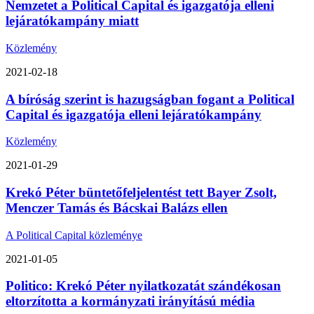
Nemzetet a Political Capital és igazgatója elleni
lejáratókampány miatt
Közlemény
2021-02-18
A bíróság szerint is hazugságban fogant a Political
Capital és igazgatója elleni lejáratókampány
Közlemény
2021-01-29
Krekó Péter büntetőfeljelentést tett Bayer Zsolt,
Menczer Tamás és Bácskai Balázs ellen
A Political Capital közleménye
2021-01-05
Politico: Krekó Péter nyilatkozatát szándékosan
eltorzította a kormányzati irányítású média