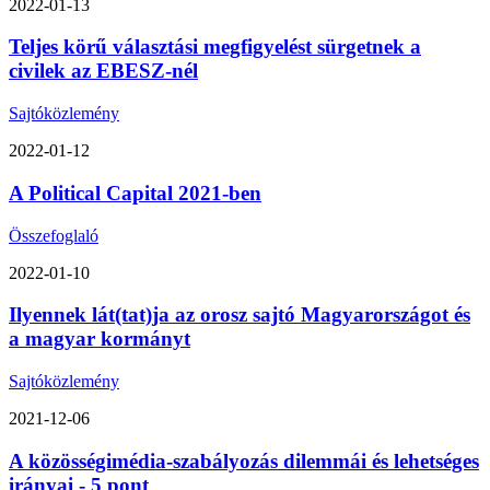
2022-01-13
Teljes körű választási megfigyelést sürgetnek a
civilek az EBESZ-nél
Sajtóközlemény
2022-01-12
A Political Capital 2021-ben
Összefoglaló
2022-01-10
Ilyennek lát(tat)ja az orosz sajtó Magyarországot és
a magyar kormányt
Sajtóközlemény
2021-12-06
A közösségimédia-szabályozás dilemmái és lehetséges
irányai - 5 pont