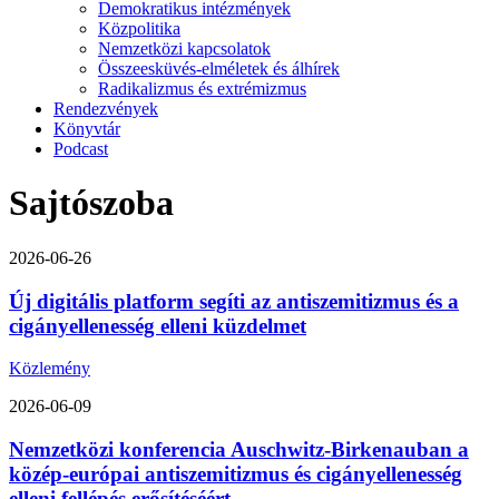
Demokratikus intézmények
Közpolitika
Nemzetközi kapcsolatok
Összeesküvés-elméletek és álhírek
Radikalizmus és extrémizmus
Rendezvények
Könyvtár
Podcast
Sajtószoba
2026-06-26
Új digitális platform segíti az antiszemitizmus és a
cigányellenesség elleni küzdelmet
Közlemény
2026-06-09
Nemzetközi konferencia Auschwitz-Birkenauban a
közép-európai antiszemitizmus és cigányellenesség
elleni fellépés erősítéséért