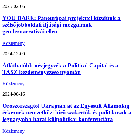
2025-02-06
YOU-DARE: Páneurópai projekttel küzdünk a
szélsőjobboldali ifjúsági mozgalmak
gendernarratívái ellen
Közlemény
2024-12-06
Átláthatóbb névjegyzék a Political Capital és a
TASZ kezdeményezése nyomán
Közlemény
2024-08-16
Oroszországtól Ukrajnán át az Egyesült Államokig
érkeznek nemzetközi hírű szakértők és politikusok a
legnagyobb hazai külpolitikai konferenciára
Közlemény