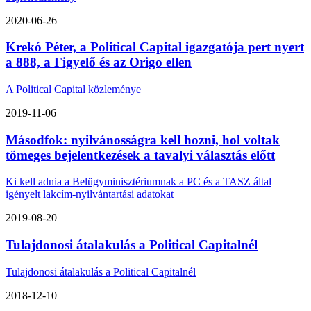
2020-06-26
Krekó Péter, a Political Capital igazgatója pert nyert
a 888, a Figyelő és az Origo ellen
A Political Capital közleménye
2019-11-06
Másodfok: nyilvánosságra kell hozni, hol voltak
tömeges bejelentkezések a tavalyi választás előtt
Ki kell adnia a Belügyminisztériumnak a PC és a TASZ által
igényelt lakcím-nyilvántartási adatokat
2019-08-20
Tulajdonosi átalakulás a Political Capitalnél
Tulajdonosi átalakulás a Political Capitalnél
2018-12-10