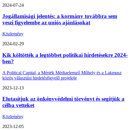
2024-07-24
Jogállamisági jelentés: a kormány továbbra sem
veszi figyelembe az uniós ajánlásokat
Közlemény
2024-02-29
Kik költötték a legtöbbet politikai hirdetésekre 2024-
ben?
A Political Capital, a Mérték Médiaelemző Műhely és a Lakmusz
közös választási hirdetésfigyelő projektje
2023-12-13
Elutasítjuk az önkényvédelmi törvényt és segítjük a
célba vetteket
Közlemény
2023-12-05