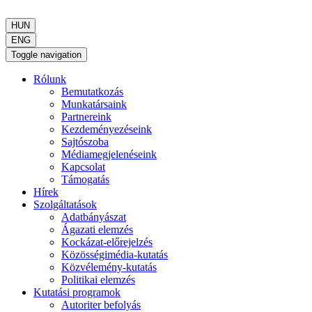
HUN
ENG
Toggle navigation
Rólunk
Bemutatkozás
Munkatársaink
Partnereink
Kezdeményezéseink
Sajtószoba
Médiamegjelenéseink
Kapcsolat
Támogatás
Hírek
Szolgáltatások
Adatbányászat
Ágazati elemzés
Kockázat-előrejelzés
Közösségimédia-kutatás
Közvélemény-kutatás
Politikai elemzés
Kutatási programok
Autoriter befolyás