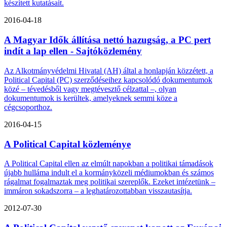
készített kutatásait.
2016-04-18
A Magyar Idők állítása nettó hazugság, a PC pert
indít a lap ellen - Sajtóközlemény
Az Alkotmányvédelmi Hivatal (AH) által a honlapján közzétett, a
Political Capital (PC) szerződéseihez kapcsolódó dokumentumok
közé – tévedésből vagy megtévesztő célzattal –, olyan
dokumentumok is kerültek, amelyeknek semmi köze a
cégcsoporthoz.
2016-04-15
A Political Capital közleménye
A Political Capital ellen az elmúlt napokban a politikai támadások
újabb hulláma indult el a kormányközeli médiumokban és számos
rágalmat fogalmaztak meg politikai szereplők. Ezeket intézetünk –
immáron sokadszorra – a leghatározottabban visszautasítja.
2012-07-30