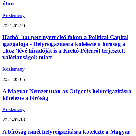
úton
Közlemény
2021-05-26
Hatból hat pert nyert első fokon a Political Capital
igazgatója - Helyreigazításra kötelezte a bíróság a
„köz”tévé híradóját is a Krekó Péterről terjesztett
valótlanságok miatt
Közlemény
2021-05-05
A Magyar Nemzet után az Origot is helyreigazításra
kötelezte a bíróság
Közlemény
2021-03-18
A bíróság ismét helyreigazításra kötelezte a Magyar