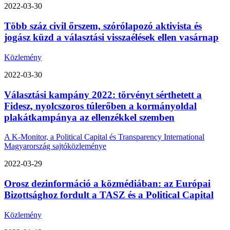
2022-03-30
Több száz civil őrszem, szórólapozó aktivista és
jogász küzd a választási visszaélések ellen vasárnap
Közlemény
2022-03-30
Választási kampány 2022: törvényt sérthetett a
Fidesz, nyolcszoros túlerőben a kormányoldal
plakátkampánya az ellenzékkel szemben
A K-Monitor, a Political Capital és Transparency International
Magyarország sajtóközleménye
2022-03-29
Orosz dezinformáció a közmédiában: az Európai
Bizottsághoz fordult a TASZ és a Political Capital
Közlemény