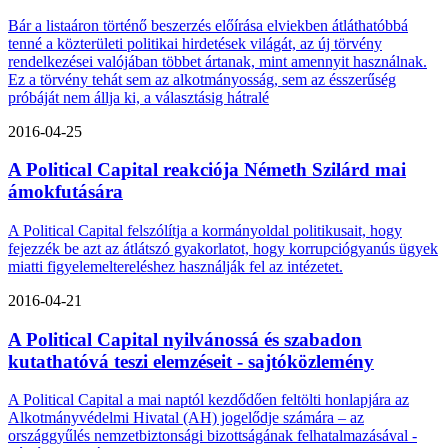
Bár a listaáron történő beszerzés előírása elviekben átláthatóbbá
tenné a közterületi politikai hirdetések világát, az új törvény
rendelkezései valójában többet ártanak, mint amennyit használnak.
Ez a törvény tehát sem az alkotmányosság, sem az ésszerűség
próbáját nem állja ki, a választásig hátralé
2016-04-25
A Political Capital reakciója Németh Szilárd mai
ámokfutására
A Political Capital felszólítja a kormányoldal politikusait, hogy
fejezzék be azt az átlátszó gyakorlatot, hogy korrupciógyanús ügyek
miatti figyelemeltereléshez használják fel az intézetet.
2016-04-21
A Political Capital nyilvánossá és szabadon
kutathatóvá teszi elemzéseit - sajtóközlemény
A Political Capital a mai naptól kezdődően feltölti honlapjára az
Alkotmányvédelmi Hivatal (AH) jogelődje számára – az
országgyűlés nemzetbiztonsági bizottságának felhatalmazásával -