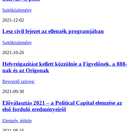
Sajtóközlemény
2021-12-02
Lesz civil fejezet az ellenzék programjában
Sajtóközlemény
2021-10-26
Helyreigazítást kellett közzölnie a Figyelőnek, a 888-
nak és az Origonak
Bevezető szöveg:
2021-09-30
Előválasztás 2021 – a Political Capital elemzése az
első forduló eredményeiről
Elemzés, térkép
2021-08-16