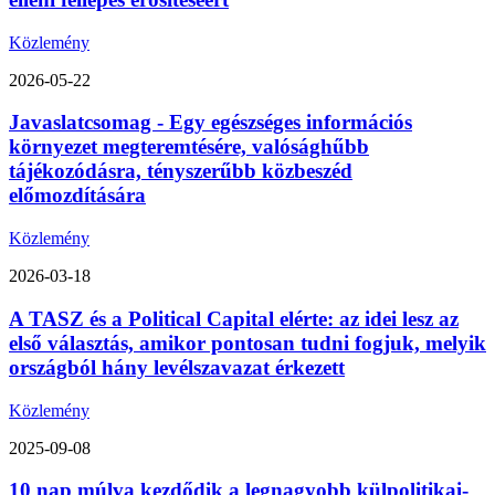
Közlemény
2026-05-22
Javaslatcsomag - Egy egészséges információs
környezet megteremtésére, valósághűbb
tájékozódásra, tényszerűbb közbeszéd
előmozdítására
Közlemény
2026-03-18
A TASZ és a Political Capital elérte: az idei lesz az
első választás, amikor pontosan tudni fogjuk, melyik
országból hány levélszavazat érkezett
Közlemény
2025-09-08
10 nap múlva kezdődik a legnagyobb külpolitikai-