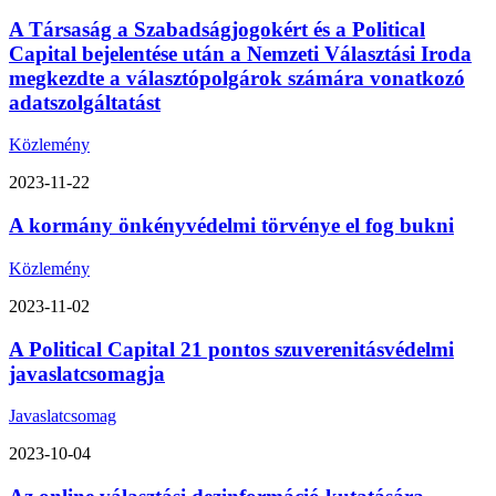
A Társaság a Szabadságjogokért és a Political
Capital bejelentése után a Nemzeti Választási Iroda
megkezdte a választópolgárok számára vonatkozó
adatszolgáltatást
Közlemény
2023-11-22
A kormány önkényvédelmi törvénye el fog bukni
Közlemény
2023-11-02
A Political Capital 21 pontos szuverenitásvédelmi
javaslatcsomagja
Javaslatcsomag
2023-10-04