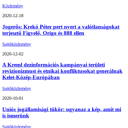
Közlemény
2020-12-18
Jogerős: Krekó Péter pert nyert a valótlanságokat
terjesztő Figyelő, Origo és 888 ellen
Sajtóközlemény
2020-12-02
A Kreml dezinformációs kampányai területi
revizionizmust és etnikai konfliktusokat generálnak
Kelet-Közép-Európában
Sajtóközlemény
2020-10-01
Uniós jogállamisági tükör: ugyanaz a kép, amit mi
is ismerünk
Sajtóközlemény