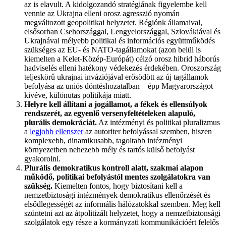
az is elavult. A kidolgozandó stratégiának figyelembe kell
vennie az Ukrajna elleni orosz agresszió nyomán
megváltozott geopolitikai helyzetet. Régiónk államaival,
elsősorban Csehországgal, Lengyelországgal, Szlovákiával és
Ukrajnával mélyebb politikai és információs együttműködés
szükséges az EU- és NATO-tagállamokat (azon belül is
kiemelten a Kelet-Közép-Európát) célzó orosz hibrid háborús
hadviselés elleni hatékony védekezés érdekében. Oroszország
teljeskörű ukrajnai inváziójával erősödött az új tagállamok
befolyása az uniós döntéshozatalban – épp Magyarországot
kivéve, különutas politikája miatt.
Helyre kell állítani a jogállamot, a fékek és ellensúlyok
rendszerét, az egyenlő versenyfeltételeken alapuló,
plurális demokráciát.
Az intézményi és politikai pluralizmus
a
legjobb ellenszer
az autoriter befolyással szemben, hiszen
komplexebb, dinamikusabb, tagoltabb intézményi
környezetben nehezebb mély és tartós külső befolyást
gyakorolni.
Plurális demokratikus kontroll alatt, szakmai alapon
működő, politikai befolyástól mentes szolgálatokra van
szükség.
Kiemelten fontos, hogy biztosítani kell a
nemzetbiztosági intézmények demokratikus ellenőrzését és
elsődlegességét az informális hálózatokkal szemben. Meg kell
szüntetni azt az átpolitizált helyzetet, hogy a nemzetbiztonsági
szolgálatok egy része a kormányzati kommunikációért felelős