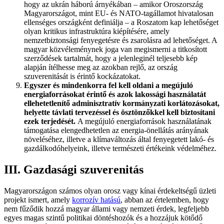
hogy az ukrán háború árnyékában – amikor Oroszország
Magyarországot, mint EU- és NATO-tagállamot hivatalosan
ellenséges országként definiálja – a Roszatom kap lehetőséget
olyan kritikus infrastruktúra kiépítésére, amely
nemzetbiztonsági fenyegetésre és zsarolásra ad lehetőséget. A
magyar közvéleménynek joga van megismerni a titkosított
szerződések tartalmát, hogy a jelenleginél teljesebb kép
alapján ítélhesse meg az azokban rejlő, az ország
szuverenitását is érintő kockázatokat.
Egyszer és mindenkorra fel kell oldani a megújuló
energiaforrásokat érintő és azok lakossági használatát
ellehetetlenítő adminisztratív kormányzati korlátozásokat,
helyette távlati tervezéssel és ösztönzőkkel kell biztosítani
ezek terjedését.
A megújuló energiaforrások használatának
támogatása elengedhetetlen az energia-önellátás arányának
növeléséhez, illetve a klímaváltozás által fenyegetett lakó- és
gazdálkodóhelyeink, illetve természeti értékeink védelméhez.
III. Gazdasági szuverenitás
Magyarországon számos olyan orosz vagy kínai érdekeltségű üzleti
projekt ismert, amely
korrozív hatású
, abban az értelemben, hogy
nem fűződik hozzá magyar állami vagy nemzeti érdek, legfeljebb
egyes magas szintű politikai döntéshozók és a hozzájuk kötődő