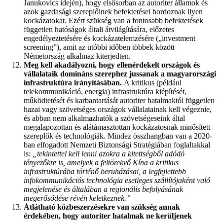
Janukovics idején), hogy elsősorban az autoriter államok és
azok gazdasági szereplőinek befektetései hordoznak ilyen
kockázatokat. Ezért szükség van a fontosabb befektetések
független hatóságok általi átvilágítására, előzetes
engedélyeztetésére és kockázatelemzésére („investment
screening”), amit az utóbbi időben többek között
Németország alkalmaz kiterjedten.
Meg kell akadályozni, hogy ellenérdekelt országok és
vállalataik domináns szerephez jussanak a magyarországi
infrastruktúra irányításában.
A kritikus (például
telekommunikáció, energia) infrastruktúra kiépítését,
működtetését és karbantartását autoriter hatalmaktól független
hazai vagy szövetséges országok vállalatainak kell végeznie,
és abban nem alkalmazhatók a szövetségeseink által
megalapozottan és alátámasztottan kockázatosnak minősített
szereplők és technológiák. Mindez összhangban van a 2020-
ban elfogadott Nemzeti Biztonsági Stratégiában foglaltakkal
is:
„tekintettel kell lenni azokra a kitettségből adódó
tényezőkre is, amelyek a feltörekvő Kína a kritikus
infrastruktúrába történő beruházásai, a legfejlettebb
infokommunikációs technológia esetleges szállítójaként való
megjelenése és általában a regionális befolyásának
megerősödése révén keletkeznek.”
Átlátható közbeszerzésekre van szükség annak
érdekében, hogy autoriter hatalmak ne kerüljenek