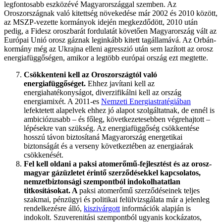
legfontosabb eszközévé Magyarországgal szemben. Az
Oroszországnak való kitettség növekedése már 2002 és 2010 között,
az MSZP-vezette kormányok idején megkezdődött, 2010 után
pedig, a Fidesz oroszbarát fordulatát követően Magyarország vált az
Európai Unió orosz gáznak leginkább kitett tagállamává. Az Orbán-
kormány még az Ukrajna elleni agresszió után sem lazított az orosz
energiafüggőségen, amikor a legtöbb európai ország ezt megtette.
Csökkenteni kell az Oroszországtól való
energiafüggőséget.
Ehhez javítani kell az
energiahatékonyságot, diverzifikálni kell az ország
energiamixét. A 2011-es
Nemzeti Energiastratégiában
lefektetett alapelvek ehhez jó alapot szolgáltatnak, de ennél is
ambiciózusabb – és főleg, következetesebben végrehajtott –
lépésekre van szükség. Az energiafüggőség csökkentése
hosszú távon biztosítaná Magyarország energetikai
biztonságát és a verseny következtében az energiaárak
csökkenését.
Fel kell oldani a paksi atomerőmű-fejlesztést és az orosz-
magyar gázüzletet érintő szerződésekkel kapcsolatos,
nemzetbiztonsági szempontból indokolhatatlan
titkosításokat. A
paksi atomerőmű szerződéseinek teljes
szakmai, pénzügyi és politikai felülvizsgálata már a jelenleg
rendelkezésre álló,
kiszivárgott
információk alapján is
indokolt. Szuverenitási szempontból ugyanis kockázatos,