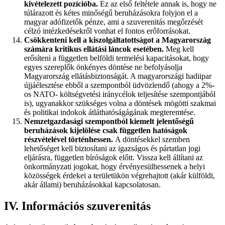
kivételezett pozícióba.
Ez az első feltétele annak is, hogy ne
túlárazott és kétes minőségű beruházásokra folyjon el a
magyar adófizetők pénze, ami a szuverenitás megőrzését
célzó intézkedésekről vonhat el fontos erőforrásokat.
Csökkenteni kell a kiszolgáltatottságot a Magyarország
számára kritikus ellátási láncok esetében.
Meg kell
erősíteni a független belföldi termelési kapacitásokat, hogy
egyes szereplők önkényes döntése ne befolyásolja
Magyarország ellátásbiztonságát. A magyarországi hadiipar
újjáélesztése ebből a szempontból üdvözlendő (ahogy a 2%-
os NATO- költségvetési iránycélok teljesítése szempontjából
is), ugyanakkor szükséges volna a döntések mögötti szakmai
és politikai indokok átláthatóságágának megteremtése.
Nemzetgazdasági szempontból kiemelt jelentőségű
beruházások kijelölése csak független hatóságok
részvételével történhessen.
A döntésekkel szemben
lehetőséget kell biztosítani az igazságos és pártatlan jogi
eljárásra, független bíróságok előtt. Vissza kell állítani az
önkormányzati jogokat, hogy érvényesülhessenek a helyi
közösségek érdekei a területükön végrehajtott (akár külföldi,
akár állami) beruházásokkal kapcsolatosan.
IV. Információs szuverenitás