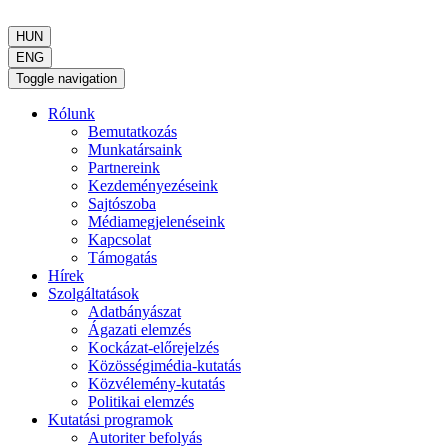
HUN
ENG
Toggle navigation
Rólunk
Bemutatkozás
Munkatársaink
Partnereink
Kezdeményezéseink
Sajtószoba
Médiamegjelenéseink
Kapcsolat
Támogatás
Hírek
Szolgáltatások
Adatbányászat
Ágazati elemzés
Kockázat-előrejelzés
Közösségimédia-kutatás
Közvélemény-kutatás
Politikai elemzés
Kutatási programok
Autoriter befolyás