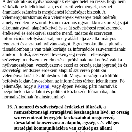
A demokratikus nyilvánosságnak elengedhetetlen része, hogy nem
zárkózik be intellektuálisan, és újszerű vélemények, eszmei
áramlatok számára is megjelenési lehetőséget biztosít. A
véleménypluralizmus és a vélemények versenye tehát önérték,
amely védelemre szorul. Ez nem azonos ugyanakkor az ország saját
alkotmányával, alapértékeivel és saját szövetségesi rendszerének
értékeivel és érdekeivel szembe menő, tudatos és szervezett
információs befolyásolással, amely alááshatja az alkotmányos
rendszert és a szabad nyilvánosságot. Egy demokratikus, plurális
társadalomban is van tehát korlátja az információs szuverenitásnak:
amikor – külső, szervezett tevékenység révén – ellenséges
szövetségi rendszerek értelmezései próbálnak uralkodóvá válni a
nyilvánosságban, veszélyeztetve ezzel az ország saját jogrendjén és
szövetségi rendszere érdekein alapuló szuverén politikai
véleményalkotást és döntéshozatalt. Magyarországon a külföldi
befolyás leglátványosabban az információs térben jelenik meg. Fő
jellemzője, hogy a
Kreml-
vagy éppen Peking-párti narratívák
beépülnek a társadalmi és politikai közbeszéd főáramába, ahol
normalizálódnak (mainstreaming).
A nemzeti és szövetségesi érdekeket tükröző, a
nemzetbiztonsági stratégiával összhangban lévő, az ország
szuverenitását fenyegető kockázatokat megnevező,
társadalmi konszenzuson alapuló,
egységes és világos
stratégiai kommunikációra van szükség az állami