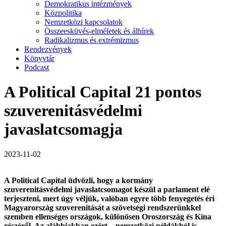
Demokratikus intézmények
Közpolitika
Nemzetközi kapcsolatok
Összeesküvés-elméletek és álhírek
Radikalizmus és extrémizmus
Rendezvények
Könyvtár
Podcast
A Political Capital 21 pontos
szuverenitásvédelmi
javaslatcsomagja
2023-11-02
A Political Capital üdvözli, hogy a kormány
szuverenitásvédelmi javaslatcsomagot készül a parlament elé
terjeszteni,
mert úgy véljük, valóban egyre több fenyegetés éri
Magyarország szuverenitását a szövetségi rendszerünkkel
szemben ellenséges országok, különösen Oroszország és Kína
részéről.
Az alábbiakban ezért – nemzetközi példákból is