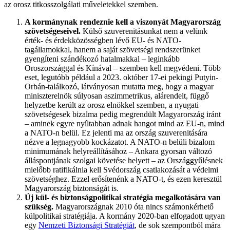
az orosz titkosszolgálati műveletekkel szemben.
A kormánynak rendeznie kell a viszonyát Magyarország
szövetségeseivel.
Külső szuverenitásunkat nem a velünk
érték- és érdekközösségben lévő EU- és NATO-
tagállamokkal, hanem a saját szövetségi rendszerünket
gyengíteni szándékozó hatalmakkal – leginkább
Oroszországgal és Kínával – szemben kell megvédeni. Több
eset, legutóbb például a 2023. október 17-ei pekingi Putyin-
Orbán-találkozó, látványosan mutatta meg, hogy a magyar
miniszterelnök súlyosan aszimmetrikus, alárendelt, függő
helyzetbe került az orosz elnökkel szemben, a nyugati
szövetségesek bizalma pedig megrendült Magyarország iránt
– aminek egyre nyíltabban adnak hangot mind az EU-n, mind
a NATO-n belül. Ez jelenti ma az ország szuverenitására
nézve a legnagyobb kockázatot. A NATO-n belüli bizalom
minimumának helyreállításához – Ankara gyorsan változó
álláspontjának szolgai követése helyett – az Országgyűlésnek
mielőbb ratifikálnia kell Svédország csatlakozását a védelmi
szövetséghez. Ezzel erősítenénk a NATO-t, és ezen keresztül
Magyarország biztonságát is.
Új kül- és biztonságpolitikai stratégia megalkotására van
szükség.
Magyarországnak 2010 óta nincs számonkérhető
külpolitikai stratégiája. A kormány 2020-ban elfogadott ugyan
egy
Nemzeti Biztonsági Stratégiát
, de sok szempontból mára