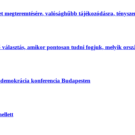
et megteremtésére, valósághűbb tájékozódásra, ténysz
első választás, amikor pontosan tudni fogjuk, melyik ors
s demokrácia konferencia Budapesten
ellett