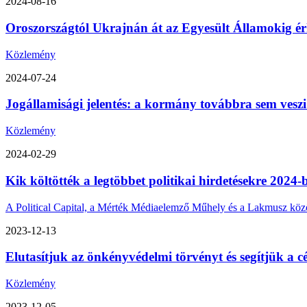
2024-08-16
Oroszországtól Ukrajnán át az Egyesült Államokig érk
Közlemény
2024-07-24
Jogállamisági jelentés: a kormány továbbra sem veszi
Közlemény
2024-02-29
Kik költötték a legtöbbet politikai hirdetésekre 2024-
A Political Capital, a Mérték Médiaelemző Műhely és a Lakmusz közös 
2023-12-13
Elutasítjuk az önkényvédelmi törvényt és segítjük a cé
Közlemény
2023-12-05