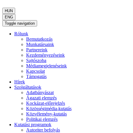
HUN
ENG
Toggle navigation
Rólunk
Bemutatkozás
Munkatársaink
Partnereink
Kezdeményezéseink
Sajtószoba
Médiamegjelenéseink
Kapcsolat
Támogatás
Hírek
Szolgáltatások
Adatbányászat
Ágazati elemzés
Kockázat-előrejelzés
Közösségimédia-kutatás
Közvélemény-kutatás
Politikai elemzés
Kutatási programok
Autoriter befolyás