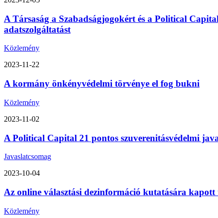
A Társaság a Szabadságjogokért és a Political Capita
adatszolgáltatást
Közlemény
2023-11-22
A kormány önkényvédelmi törvénye el fog bukni
Közlemény
2023-11-02
A Political Capital 21 pontos szuverenitásvédelmi ja
Javaslatcsomag
2023-10-04
Az online választási dezinformáció kutatására kapott
Közlemény