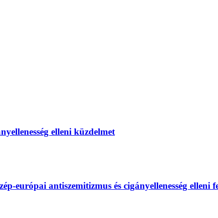
gányellenesség elleni küzdelmet
európai antiszemitizmus és cigányellenesség elleni fel