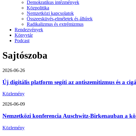
Demokratikus intézmények
Közpolitika
Nemzetközi kapcsolatok
Összeesküvés-elméletek és álhírek
Radikalizmus és extrémizmus
Rendezvények
Könyvtár
Podcast
Sajtószoba
2026-06-26
Új digitális platform segíti az antiszemitizmus és a ci
Közlemény
2026-06-09
Nemzetközi konferencia Auschwitz-Birkenauban a közép-
Közlemény