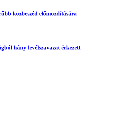
erűbb közbeszéd előmozdítására
zágból hány levélszavazat érkezett