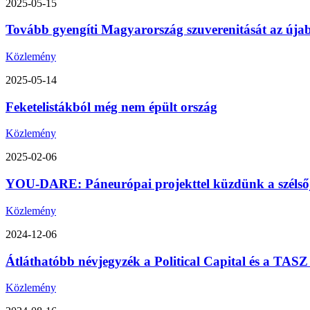
2025-05-15
Tovább gyengíti Magyarország szuverenitását az úja
Közlemény
2025-05-14
Feketelistákból még nem épült ország
Közlemény
2025-02-06
YOU-DARE: Páneurópai projekttel küzdünk a szélsőjo
Közlemény
2024-12-06
Átláthatóbb névjegyzék a Political Capital és a TA
Közlemény