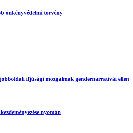
bb önkényvédelmi törvény
bboldali ifjúsági mozgalmak gendernarratívái ellen
SZ kezdeményezése nyomán