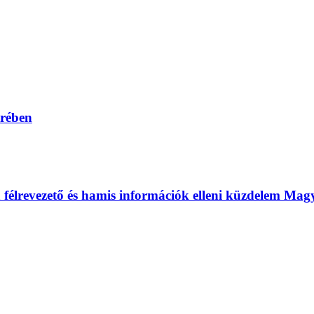
erében
 a félrevezető és hamis információk elleni küzdelem Ma