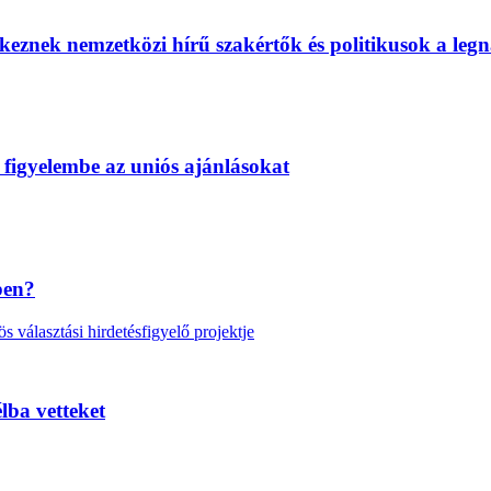
eznek nemzetközi hírű szakértők és politikusok a legn
 figyelembe az uniós ajánlásokat
ben?
választási hirdetésfigyelő projektje
lba vetteket