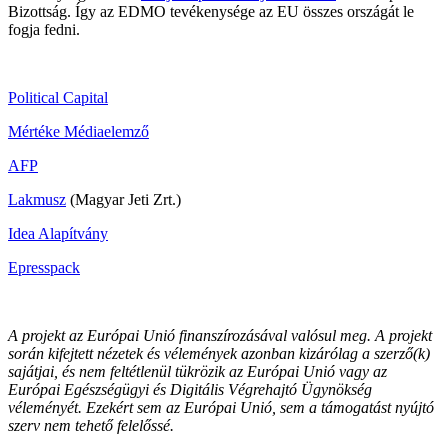
Bizottság. Így az EDMO tevékenysége az EU összes országát le
fogja fedni.
Political Capital
Mértéke Médiaelemző
AFP
Lakmusz
(Magyar Jeti Zrt.)
Idea Alapítvány
Epresspack
A projekt az Európai Unió finanszírozásával valósul meg. A projekt
során kifejtett nézetek és vélemények azonban kizárólag a szerző(k)
sajátjai, és nem feltétlenül tükrözik az Európai Unió vagy az
Európai Egészségügyi és Digitális Végrehajtó Ügynökség
véleményét. Ezekért sem az Európai Unió, sem a támogatást nyújtó
szerv nem tehető felelőssé.