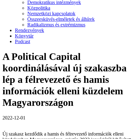
Demokratikus intézmények
Közpolitika
Nemzetközi kapcsolatok
Összeesküvés-elméletek és álhírek
Radikalizmus és extrémizmus
Rendezvények
Könyvtár
Podcast
A Political Capital
koordinálásával új szakaszba
lép a félrevezető és hamis
információk elleni küzdelem
Magyarországon
2022-12-01
Új szakasz kezdődik a hamis és félrevezető információk elleni