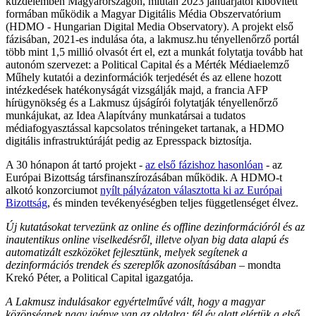
küzdelemben Magyarországon, miután 2023 januárjától kibővített
formában működik a Magyar Digitális Média Obszervatórium
(HDMO - Hungarian Digital Media Observatory). A projekt első
fázisában, 2021-es indulása óta, a lakmusz.hu tényellenőrző portál
több mint 1,5 millió olvasót ért el, ezt a munkát folytatja tovább hat
autonóm szervezet: a Political Capital és a Mérték Médiaelemző
Műhely kutatói a dezinformációk terjedését és az ellene hozott
intézkedések hatékonyságát vizsgálják majd, a francia AFP
hírügynökség és a Lakmusz újságírói folytatják tényellenőrző
munkájukat, az Idea Alapítvány munkatársai a tudatos
médiafogyasztással kapcsolatos tréningeket tartanak, a HDMO
digitális infrastruktúráját pedig az Epresspack biztosítja.
A 30 hónapon át tartó projekt -
az első fázishoz hasonlóan
- az
Európai Bizottság társfinanszírozásában működik. A HDMO-t
alkotó konzorciumot
nyílt pályázaton választotta ki az Európai
Bizottság
, és minden tevékenyéségben teljes függetlenséget élvez.
Új kutatásokat tervezünk az online és offline dezinformációról és az
inautentikus online viselkedésről, illetve olyan big data alapú és
automatizált eszközöket fejlesztünk, melyek segítenek a
dezinformációs trendek és szereplők azonosításában
– mondta
Krekó Péter, a Political Capital igazgatója.
A Lakmusz indulásakor egyértelművé vált, hogy a magyar
közönségnek nagy igénye van az oldalra: fél év alatt elértük a első,