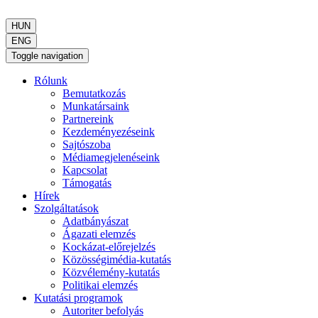
HUN
ENG
Toggle navigation
Rólunk
Bemutatkozás
Munkatársaink
Partnereink
Kezdeményezéseink
Sajtószoba
Médiamegjelenéseink
Kapcsolat
Támogatás
Hírek
Szolgáltatások
Adatbányászat
Ágazati elemzés
Kockázat-előrejelzés
Közösségimédia-kutatás
Közvélemény-kutatás
Politikai elemzés
Kutatási programok
Autoriter befolyás