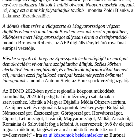
egyéves szakaszra kitűzött 1 millió olvasót. Nagyon büszkék vagyunk
rá, hogy ezt a munkát folytathatjuk tovább
- mondta Zöldi Blanka, a
Lakmusz főszerkesztője.
A döntés elismerése a világszerte és Magyarországon végzett
digitális ellenőrző munkának
Büszkén veszünk részt a projektben,
különösen mert Magyarországot súlyosan érinti a dezinformáció
-
mondta Bronwen Roberts, az AFP digitális tényfeltáró rovatának
európai vezetője.
Büszke vagyok rá, hogy az Epresspack technológiáját az európai
demokráciáért vívott harc szolgálatába állítjuk. Széles körben
elérhetővé tenni megbízható, és ellenőrzött információkat kiemelt
cél, minden ezzel foglalkozó európai kezdeményezést örömmel
támogatunk
- mondta Antoun Sfeir, az Epresspack vezérigazgatója.
Az EDMO 2022-ben nyolc regionális központ működését
koordinálta, 2023-tól pedig hat új intézmény csatlakozik a
szervezethez, köztük a Magyar Digitális Média Obszervatórium.
„Az új nemzeti és regionális központok tevékenysége Bulgáriát,
Németországot, Észtországot, Görögországot, Horvátországot,
Ciprust, Lettországot, Livániát, Magyarországot, Máltát, Ausztriát,
Romániát és Szlovéniát fogja lefedni. A szervezetek jövő év elejétől
fognak működni, kiegészítve a már működő nyolc központ
tevékenységét" - írta
az új központok bejelentésekor
az Európai