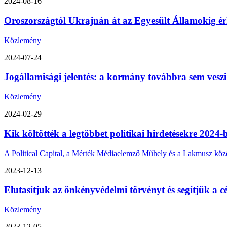
2024-08-16
Oroszországtól Ukrajnán át az Egyesült Államokig érk
Közlemény
2024-07-24
Jogállamisági jelentés: a kormány továbbra sem veszi
Közlemény
2024-02-29
Kik költötték a legtöbbet politikai hirdetésekre 2024-
A Political Capital, a Mérték Médiaelemző Műhely és a Lakmusz közös 
2023-12-13
Elutasítjuk az önkényvédelmi törvényt és segítjük a cé
Közlemény
2023-12-05