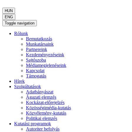
HUN
ENG
Toggle navigation
Rólunk
Bemutatkozás
Munkatársaink
Partnereink
Kezdeményezéseink
Sajtószoba
Médiamegjelenéseink
Kapcsolat
Támogatás
Hírek
Szolgáltatások
Adatbányászat
Ágazati elemzés
Kockázat-előrejelzés
Közösségimédia-kutatás
Közvélemény-kutatás
Politikai elemzés
Kutatási programok
Autoriter befolyás