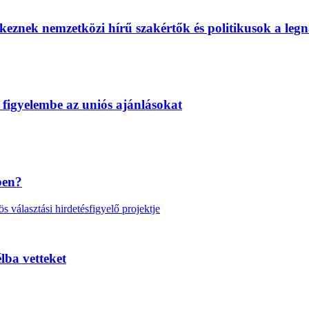
eznek nemzetközi hírű szakértők és politikusok a legn
 figyelembe az uniós ajánlásokat
ben?
választási hirdetésfigyelő projektje
lba vetteket