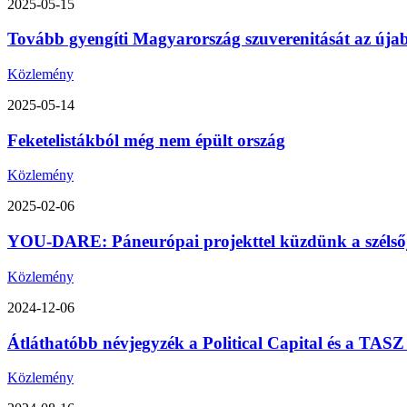
2025-05-15
Tovább gyengíti Magyarország szuverenitását az úja
Közlemény
2025-05-14
Feketelistákból még nem épült ország
Közlemény
2025-02-06
YOU-DARE: Páneurópai projekttel küzdünk a szélsőjo
Közlemény
2024-12-06
Átláthatóbb névjegyzék a Political Capital és a TA
Közlemény