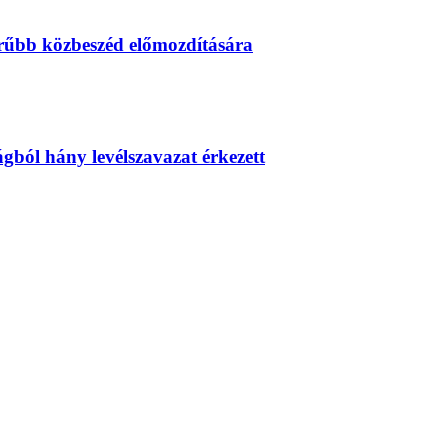
erűbb közbeszéd előmozdítására
zágból hány levélszavazat érkezett