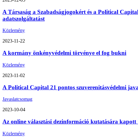
A Társaság a Szabadságjogokért és a Political Capita
adatszolgáltatást
Közlemény
2023-11-22
A kormány önkényvédelmi törvénye el fog bukni
Közlemény
2023-11-02
A Political Capital 21 pontos szuverenitásvédelmi ja
Javaslatcsomag
2023-10-04
Az online választási dezinformáció kutatására kapott
Közlemény