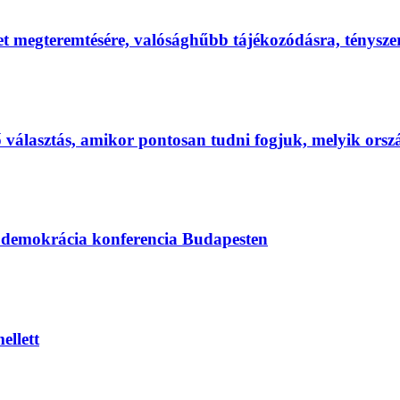
et megteremtésére, valósághűbb tájékozódásra, ténysz
első választás, amikor pontosan tudni fogjuk, melyik ors
s demokrácia konferencia Budapesten
ellett