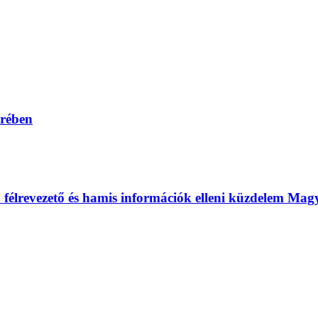
erében
 a félrevezető és hamis információk elleni küzdelem Ma