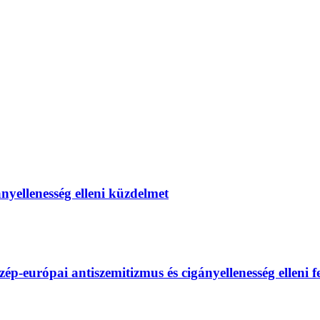
gányellenesség elleni küzdelmet
európai antiszemitizmus és cigányellenesség elleni fel