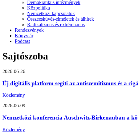
Demokratikus intézmények
Közpolitika
Nemzetközi kapcsolatok
Összeesküvés-elméletek és álhírek
Radikalizmus és extrémizmus
Rendezvények
Könyvtár
Podcast
Sajtószoba
2026-06-26
Új digitális platform segíti az antiszemitizmus és a ci
Közlemény
2026-06-09
Nemzetközi konferencia Auschwitz-Birkenauban a közép-
Közlemény