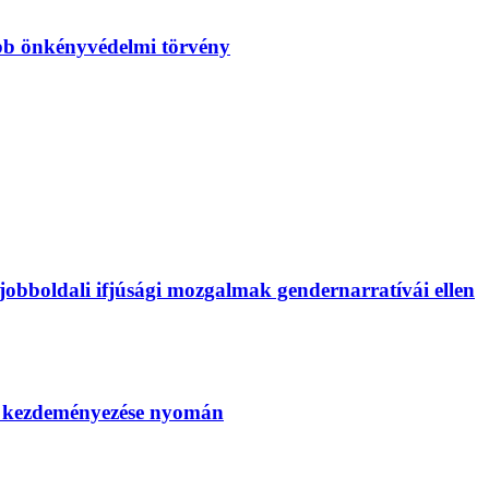
bb önkényvédelmi törvény
bboldali ifjúsági mozgalmak gendernarratívái ellen
SZ kezdeményezése nyomán