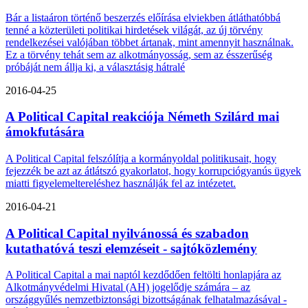
Bár a listaáron történő beszerzés előírása elviekben átláthatóbbá
tenné a közterületi politikai hirdetések világát, az új törvény
rendelkezései valójában többet ártanak, mint amennyit használnak.
Ez a törvény tehát sem az alkotmányosság, sem az ésszerűség
próbáját nem állja ki, a választásig hátralé
2016-04-25
A Political Capital reakciója Németh Szilárd mai
ámokfutására
A Political Capital felszólítja a kormányoldal politikusait, hogy
fejezzék be azt az átlátszó gyakorlatot, hogy korrupciógyanús ügyek
miatti figyelemeltereléshez használják fel az intézetet.
2016-04-21
A Political Capital nyilvánossá és szabadon
kutathatóvá teszi elemzéseit - sajtóközlemény
A Political Capital a mai naptól kezdődően feltölti honlapjára az
Alkotmányvédelmi Hivatal (AH) jogelődje számára – az
országgyűlés nemzetbiztonsági bizottságának felhatalmazásával -