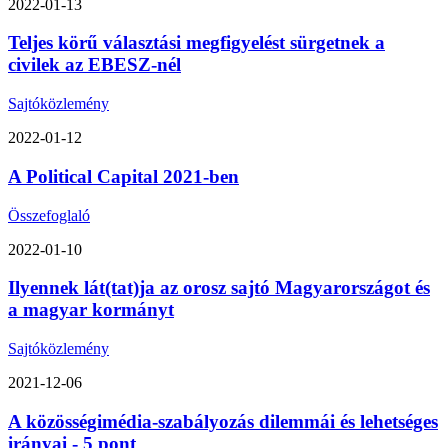
2022-01-13
Teljes körű választási megfigyelést sürgetnek a
civilek az EBESZ-nél
Sajtóközlemény
2022-01-12
A Political Capital 2021-ben
Összefoglaló
2022-01-10
Ilyennek lát(tat)ja az orosz sajtó Magyarországot és
a magyar kormányt
Sajtóközlemény
2021-12-06
A közösségimédia-szabályozás dilemmái és lehetséges
irányai - 5 pont