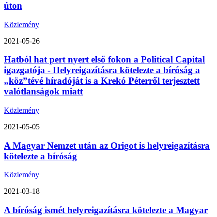
úton
Közlemény
2021-05-26
Hatból hat pert nyert első fokon a Political Capital
igazgatója - Helyreigazításra kötelezte a bíróság a
„köz”tévé híradóját is a Krekó Péterről terjesztett
valótlanságok miatt
Közlemény
2021-05-05
A Magyar Nemzet után az Origot is helyreigazításra
kötelezte a bíróság
Közlemény
2021-03-18
A bíróság ismét helyreigazításra kötelezte a Magyar