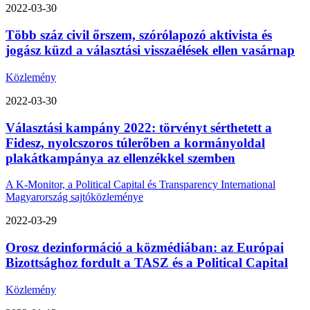
2022-03-30
Több száz civil őrszem, szórólapozó aktivista és
jogász küzd a választási visszaélések ellen vasárnap
Közlemény
2022-03-30
Választási kampány 2022: törvényt sérthetett a
Fidesz, nyolcszoros túlerőben a kormányoldal
plakátkampánya az ellenzékkel szemben
A K-Monitor, a Political Capital és Transparency International
Magyarország sajtóközleménye
2022-03-29
Orosz dezinformáció a közmédiában: az Európai
Bizottsághoz fordult a TASZ és a Political Capital
Közlemény