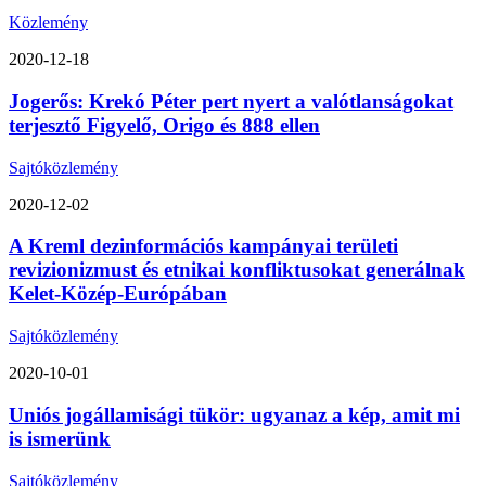
Közlemény
2020-12-18
Jogerős: Krekó Péter pert nyert a valótlanságokat
terjesztő Figyelő, Origo és 888 ellen
Sajtóközlemény
2020-12-02
A Kreml dezinformációs kampányai területi
revizionizmust és etnikai konfliktusokat generálnak
Kelet-Közép-Európában
Sajtóközlemény
2020-10-01
Uniós jogállamisági tükör: ugyanaz a kép, amit mi
is ismerünk
Sajtóközlemény