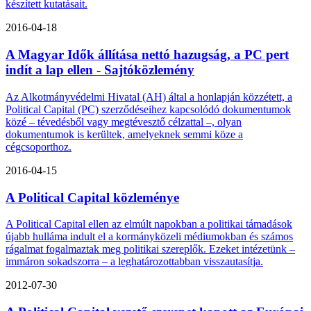
készített kutatásait.
2016-04-18
A Magyar Idők állítása nettó hazugság, a PC pert
indít a lap ellen - Sajtóközlemény
Az Alkotmányvédelmi Hivatal (AH) által a honlapján közzétett, a
Political Capital (PC) szerződéseihez kapcsolódó dokumentumok
közé – tévedésből vagy megtévesztő célzattal –, olyan
dokumentumok is kerültek, amelyeknek semmi köze a
cégcsoporthoz.
2016-04-15
A Political Capital közleménye
A Political Capital ellen az elmúlt napokban a politikai támadások
újabb hulláma indult el a kormányközeli médiumokban és számos
rágalmat fogalmaztak meg politikai szereplők. Ezeket intézetünk –
immáron sokadszorra – a leghatározottabban visszautasítja.
2012-07-30