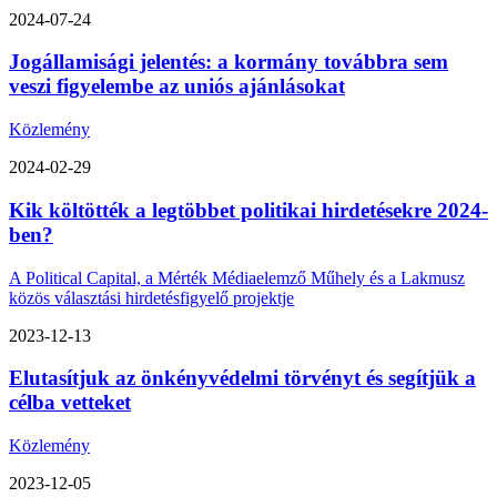
2024-07-24
Jogállamisági jelentés: a kormány továbbra sem
veszi figyelembe az uniós ajánlásokat
Közlemény
2024-02-29
Kik költötték a legtöbbet politikai hirdetésekre 2024-
ben?
A Political Capital, a Mérték Médiaelemző Műhely és a Lakmusz
közös választási hirdetésfigyelő projektje
2023-12-13
Elutasítjuk az önkényvédelmi törvényt és segítjük a
célba vetteket
Közlemény
2023-12-05