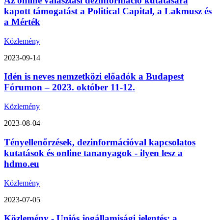
Az online választási dezinformáció kutatására
kapott támogatást a Political Capital, a Lakmusz és
a Mérték
Közlemény
2023-09-14
Idén is neves nemzetközi előadók a Budapest
Fórumon – 2023. október 11-12.
Közlemény
2023-08-04
Tényellenőrzések, dezinformációval kapcsolatos
kutatások és online tananyagok - ilyen lesz a
hdmo.eu
Közlemény
2023-07-05
Közlemény - Uniós jogállamisági jelentés: a