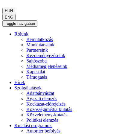
HUN
ENG
Toggle navigation
Rólunk
Bemutatkozás
Munkatársaink
Partnereink
Kezdeményezéseink
Sajtószoba
Médiamegjelenéseink
Kapcsolat
Támogatás
Hírek
Szolgáltatások
Adatbányászat
Ágazati elemzés
Kockázat-előrejelzés
Közösségimédia-kutatás
Közvélemény-kutatás
Politikai elemzés
Kutatási programok
Autoriter befolyás