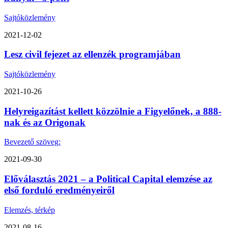
Sajtóközlemény
2021-12-02
Lesz civil fejezet az ellenzék programjában
Sajtóközlemény
2021-10-26
Helyreigazítást kellett közzölnie a Figyelőnek, a 888-
nak és az Origonak
Bevezető szöveg:
2021-09-30
Előválasztás 2021 – a Political Capital elemzése az
első forduló eredményeiről
Elemzés, térkép
2021-08-16