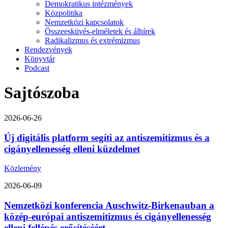
Demokratikus intézmények
Közpolitika
Nemzetközi kapcsolatok
Összeesküvés-elméletek és álhírek
Radikalizmus és extrémizmus
Rendezvények
Könyvtár
Podcast
Sajtószoba
2026-06-26
Új digitális platform segíti az antiszemitizmus és a
cigányellenesség elleni küzdelmet
Közlemény
2026-06-09
Nemzetközi konferencia Auschwitz-Birkenauban a
közép-európai antiszemitizmus és cigányellenesség
elleni fellépés erősítéséért