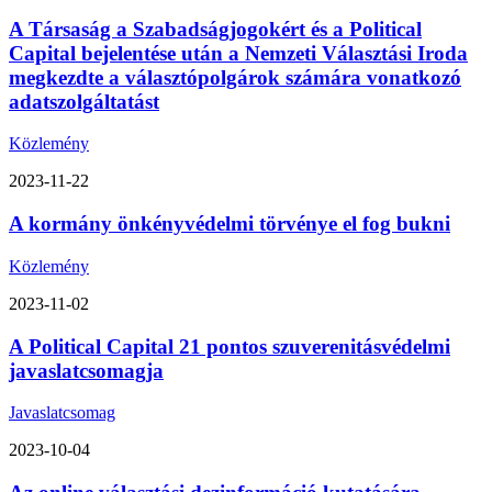
A Társaság a Szabadságjogokért és a Political
Capital bejelentése után a Nemzeti Választási Iroda
megkezdte a választópolgárok számára vonatkozó
adatszolgáltatást
Közlemény
2023-11-22
A kormány önkényvédelmi törvénye el fog bukni
Közlemény
2023-11-02
A Political Capital 21 pontos szuverenitásvédelmi
javaslatcsomagja
Javaslatcsomag
2023-10-04