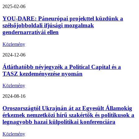
2025-02-06
YOU-DARE: Páneurópai projekttel küzdünk a
szélsőjobboldali ifjúsági mozgalmak
gendernarratívái ellen
Közlemény
2024-12-06
Átláthatóbb névjegyzék a Political Capital és a
TASZ kezdeményezése nyomán
Közlemény
2024-08-16
Oroszországtól Ukrajnán át az Egyesült Államokig
érkeznek nemzetközi hírű szakértők és politikusok a
legnagyobb hazai külpolitikai konferenciára
Közlemény