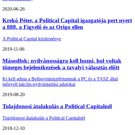
2020-06-26
Krekó Péter, a Political Capital igazgatója pert nyert
a 888, a Figyelő és az Origo ellen
A Political Capital közleménye
2019-11-06
Másodfok: nyilvánosságra kell hozni, hol voltak
tömeges bejelentkezések a tavalyi választás előtt
Ki kell adnia a Belügyminisztériumnak a PC és a TASZ által
igényelt lakcím-nyilvántartási adatokat
2019-08-20
Tulajdonosi átalakulás a Political Capitalnél
Tulajdonosi átalakulás a Political Capitalnél
2018-12-10