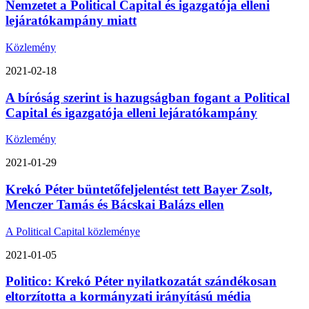
Nemzetet a Political Capital és igazgatója elleni
lejáratókampány miatt
Közlemény
2021-02-18
A bíróság szerint is hazugságban fogant a Political
Capital és igazgatója elleni lejáratókampány
Közlemény
2021-01-29
Krekó Péter büntetőfeljelentést tett Bayer Zsolt,
Menczer Tamás és Bácskai Balázs ellen
A Political Capital közleménye
2021-01-05
Politico: Krekó Péter nyilatkozatát szándékosan
eltorzította a kormányzati irányítású média