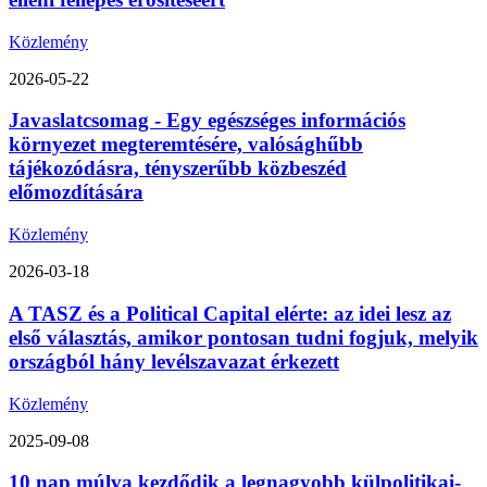
Közlemény
2026-05-22
Javaslatcsomag - Egy egészséges információs
környezet megteremtésére, valósághűbb
tájékozódásra, tényszerűbb közbeszéd
előmozdítására
Közlemény
2026-03-18
A TASZ és a Political Capital elérte: az idei lesz az
első választás, amikor pontosan tudni fogjuk, melyik
országból hány levélszavazat érkezett
Közlemény
2025-09-08
10 nap múlva kezdődik a legnagyobb külpolitikai-