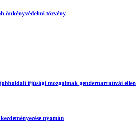
bb önkényvédelmi törvény
bboldali ifjúsági mozgalmak gendernarratívái ellen
SZ kezdeményezése nyomán