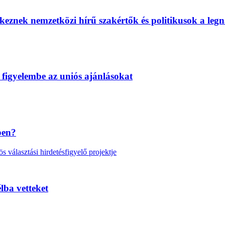
eznek nemzetközi hírű szakértők és politikusok a legn
 figyelembe az uniós ajánlásokat
ben?
választási hirdetésfigyelő projektje
lba vetteket