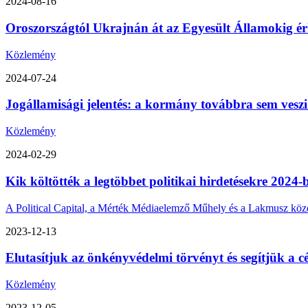
2024-08-16
Oroszországtól Ukrajnán át az Egyesült Államokig érk
Közlemény
2024-07-24
Jogállamisági jelentés: a kormány továbbra sem veszi
Közlemény
2024-02-29
Kik költötték a legtöbbet politikai hirdetésekre 2024-
A Political Capital, a Mérték Médiaelemző Műhely és a Lakmusz közös 
2023-12-13
Elutasítjuk az önkényvédelmi törvényt és segítjük a cé
Közlemény
2023-12-05