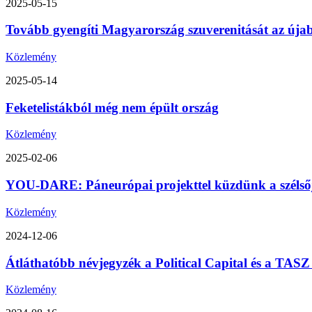
2025-05-15
Tovább gyengíti Magyarország szuverenitását az úja
Közlemény
2025-05-14
Feketelistákból még nem épült ország
Közlemény
2025-02-06
YOU-DARE: Páneurópai projekttel küzdünk a szélsőjo
Közlemény
2024-12-06
Átláthatóbb névjegyzék a Political Capital és a TA
Közlemény