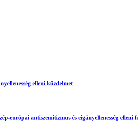
gányellenesség elleni küzdelmet
európai antiszemitizmus és cigányellenesség elleni fel