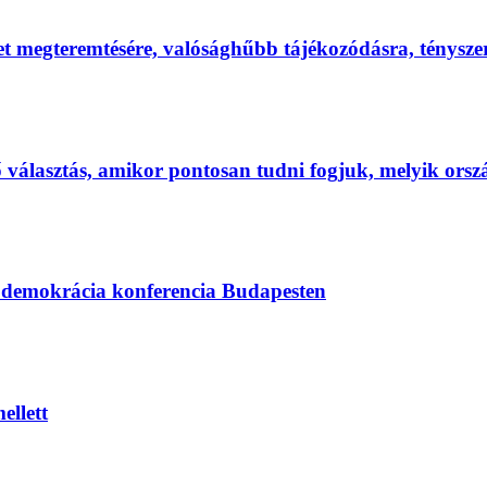
et megteremtésére, valósághűbb tájékozódásra, ténysz
első választás, amikor pontosan tudni fogjuk, melyik ors
s demokrácia konferencia Budapesten
ellett