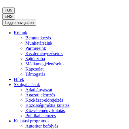
HUN
ENG
Toggle navigation
Rólunk
Bemutatkozás
Munkatársaink
Partnereink
Kezdeményezéseink
Sajtószoba
Médiamegjelenéseink
Kapcsolat
Támogatás
Hírek
Szolgáltatások
Adatbányászat
Ágazati elemzés
Kockázat-előrejelzés
Közösségimédia-kutatás
Közvélemény-kutatás
Politikai elemzés
Kutatási programok
Autoriter befolyás