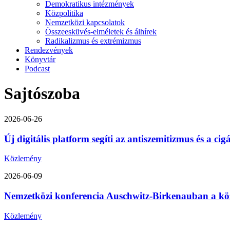
Demokratikus intézmények
Közpolitika
Nemzetközi kapcsolatok
Összeesküvés-elméletek és álhírek
Radikalizmus és extrémizmus
Rendezvények
Könyvtár
Podcast
Sajtószoba
2026-06-26
Új digitális platform segíti az antiszemitizmus és a ci
Közlemény
2026-06-09
Nemzetközi konferencia Auschwitz-Birkenauban a közép-
Közlemény