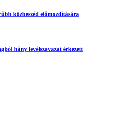
erűbb közbeszéd előmozdítására
zágból hány levélszavazat érkezett