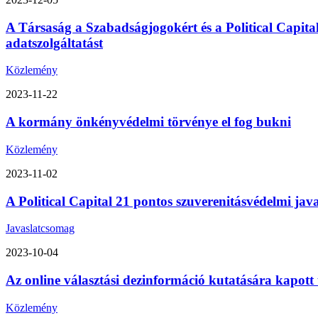
A Társaság a Szabadságjogokért és a Political Capita
adatszolgáltatást
Közlemény
2023-11-22
A kormány önkényvédelmi törvénye el fog bukni
Közlemény
2023-11-02
A Political Capital 21 pontos szuverenitásvédelmi ja
Javaslatcsomag
2023-10-04
Az online választási dezinformáció kutatására kapott
Közlemény