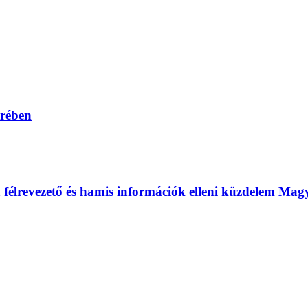
erében
 a félrevezető és hamis információk elleni küzdelem Ma