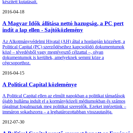
készített kutatásait.
2016-04-18
A Magyar Idők állítása nettó hazugság, a PC pert
indít a lap ellen - Sajtóközlemény
Az Alkotmányvédelmi Hivatal (AH) által a honlapján közzétett, a
Political Capital (PC) szerződéseihez kapcsolódó dokumentumok
közé – tévedésből vagy megtévesztő célzattal –, olyan
dokumentumok is kerültek, amelyeknek semmi köze a
cégcsoporthoz.
2016-04-15
A Political Capital közleménye
A Political Capital ellen az elmúlt napokban a politikai támadások
újabb hulláma indult el a kormányközeli médiumokban és számos
rágalmat fogalmaztak meg politikai szereplők. Ezeket intézetünk –
immáron sokadszorra – a leghatározottabban visszautasítja.
2012-07-30