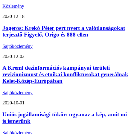
Közlemény
2020-12-18
Jogerős: Krekó Péter pert nyert a valótlanságokat
terjesztő Figyelő, Origo és 888 ellen
Sajtóközlemény
2020-12-02
A Kreml dezinformációs kampányai területi
revizionizmust és etnikai konfliktusokat generálnak
Kelet-Közép-Európában
Sajtóközlemény
2020-10-01
Uniós jogállamisági tükör: ugyanaz a kép, amit mi
is ismerünk
Sajtóközlemény