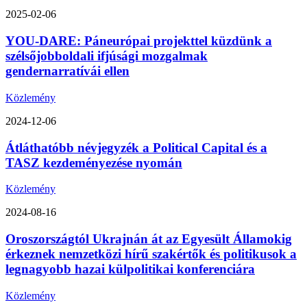
2025-02-06
YOU-DARE: Páneurópai projekttel küzdünk a
szélsőjobboldali ifjúsági mozgalmak
gendernarratívái ellen
Közlemény
2024-12-06
Átláthatóbb névjegyzék a Political Capital és a
TASZ kezdeményezése nyomán
Közlemény
2024-08-16
Oroszországtól Ukrajnán át az Egyesült Államokig
érkeznek nemzetközi hírű szakértők és politikusok a
legnagyobb hazai külpolitikai konferenciára
Közlemény