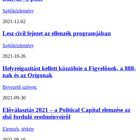
Sajtóközlemény
2021-12-02
Lesz civil fejezet az ellenzék programjában
Sajtóközlemény
2021-10-26
Helyreigazítást kellett közzölnie a Figyelőnek, a 888-
nak és az Origonak
Bevezető szöveg:
2021-09-30
Előválasztás 2021 – a Political Capital elemzése az
első forduló eredményeiről
Elemzés, térkép
2021-08-16