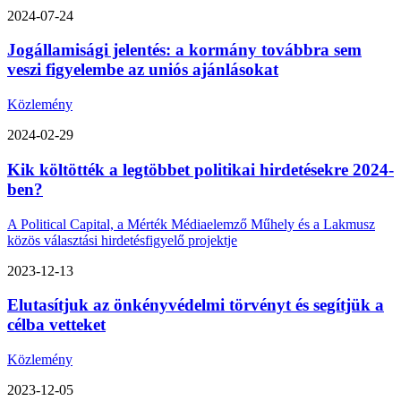
2024-07-24
Jogállamisági jelentés: a kormány továbbra sem
veszi figyelembe az uniós ajánlásokat
Közlemény
2024-02-29
Kik költötték a legtöbbet politikai hirdetésekre 2024-
ben?
A Political Capital, a Mérték Médiaelemző Műhely és a Lakmusz
közös választási hirdetésfigyelő projektje
2023-12-13
Elutasítjuk az önkényvédelmi törvényt és segítjük a
célba vetteket
Közlemény
2023-12-05