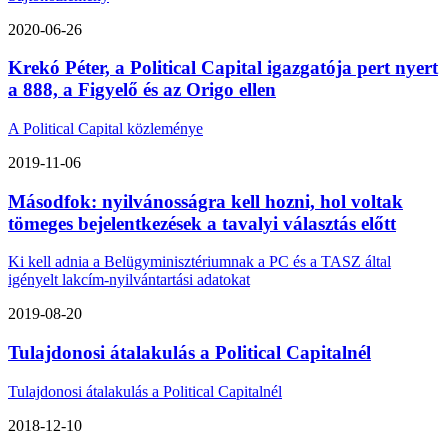
2020-06-26
Krekó Péter, a Political Capital igazgatója pert nyert
a 888, a Figyelő és az Origo ellen
A Political Capital közleménye
2019-11-06
Másodfok: nyilvánosságra kell hozni, hol voltak
tömeges bejelentkezések a tavalyi választás előtt
Ki kell adnia a Belügyminisztériumnak a PC és a TASZ által
igényelt lakcím-nyilvántartási adatokat
2019-08-20
Tulajdonosi átalakulás a Political Capitalnél
Tulajdonosi átalakulás a Political Capitalnél
2018-12-10