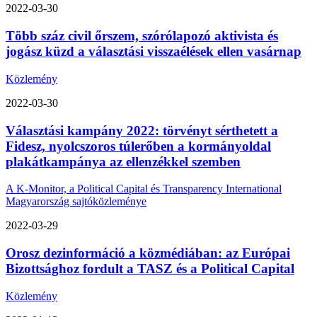
2022-03-30
Több száz civil őrszem, szórólapozó aktivista és
jogász küzd a választási visszaélések ellen vasárnap
Közlemény
2022-03-30
Választási kampány 2022: törvényt sérthetett a
Fidesz, nyolcszoros túlerőben a kormányoldal
plakátkampánya az ellenzékkel szemben
A K-Monitor, a Political Capital és Transparency International
Magyarország sajtóközleménye
2022-03-29
Orosz dezinformáció a közmédiában: az Európai
Bizottsághoz fordult a TASZ és a Political Capital
Közlemény