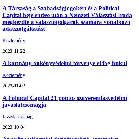
A Társaság a Szabadságjogokért és a Political
Capital bejelentése után a Nemzeti Választási Iroda
megkezdte a választópolgárok számára vonatkozó
adatszolgáltatást
Közlemény
2023-11-22
A kormány önkényvédelmi törvénye el fog bukni
Közlemény
2023-11-02
A Political Capital 21 pontos szuverenitásvédelmi
javaslatcsomagja
Javaslatcsomag
2023-10-04