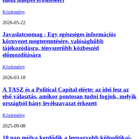
Közlemény
2026-05-22
Javaslatcsomag - Egy egészséges információs
környezet megteremtésére, valósághűbb
tájékozódásra, tényszerűbb közbeszéd
előmozdítására
Közlemény
2026-03-18
A TASZ és a Political Capital elérte: az idei lesz az
első választás, amikor pontosan tudni fogjuk, melyik
országból hány levélszavazat érkezett
Közlemény
2025-09-08
10 nap múlva kezdődik a legnagyobb külpolitikai-