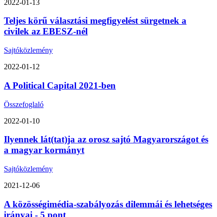
2022-01-13
Teljes körű választási megfigyelést sürgetnek a
civilek az EBESZ-nél
Sajtóközlemény
2022-01-12
A Political Capital 2021-ben
Összefoglaló
2022-01-10
Ilyennek lát(tat)ja az orosz sajtó Magyarországot és
a magyar kormányt
Sajtóközlemény
2021-12-06
A közösségimédia-szabályozás dilemmái és lehetséges
irányai - 5 pont