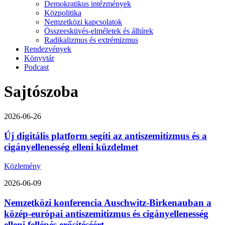
Demokratikus intézmények
Közpolitika
Nemzetközi kapcsolatok
Összeesküvés-elméletek és álhírek
Radikalizmus és extrémizmus
Rendezvények
Könyvtár
Podcast
Sajtószoba
2026-06-26
Új digitális platform segíti az antiszemitizmus és a
cigányellenesség elleni küzdelmet
Közlemény
2026-06-09
Nemzetközi konferencia Auschwitz-Birkenauban a
közép-európai antiszemitizmus és cigányellenesség
elleni fellépés erősítéséért