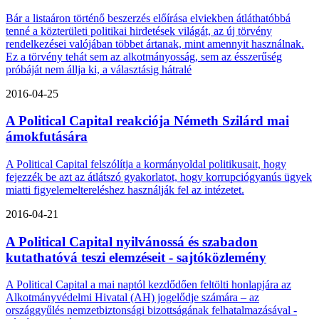
Bár a listaáron történő beszerzés előírása elviekben átláthatóbbá
tenné a közterületi politikai hirdetések világát, az új törvény
rendelkezései valójában többet ártanak, mint amennyit használnak.
Ez a törvény tehát sem az alkotmányosság, sem az ésszerűség
próbáját nem állja ki, a választásig hátralé
2016-04-25
A Political Capital reakciója Németh Szilárd mai
ámokfutására
A Political Capital felszólítja a kormányoldal politikusait, hogy
fejezzék be azt az átlátszó gyakorlatot, hogy korrupciógyanús ügyek
miatti figyelemeltereléshez használják fel az intézetet.
2016-04-21
A Political Capital nyilvánossá és szabadon
kutathatóvá teszi elemzéseit - sajtóközlemény
A Political Capital a mai naptól kezdődően feltölti honlapjára az
Alkotmányvédelmi Hivatal (AH) jogelődje számára – az
országgyűlés nemzetbiztonsági bizottságának felhatalmazásával -