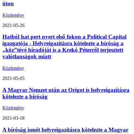
úton
Közlemény
2021-05-26
Hatból hat pert nyert első fokon a Political Capital
igazgatója - Helyreigazításra kötelezte a bíróság a
„köz”tévé híradóját is a Krekó Péterről terjesztett
valótlanságok miatt
Közlemény
2021-05-05
A Magyar Nemzet után az Origot is helyreigazításra
kötelezte a bíróság
Közlemény
2021-03-18
A bíróság ismét helyreigazításra kötelezte a Magyar