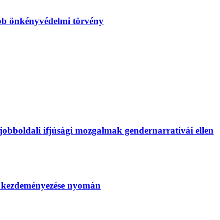
bb önkényvédelmi törvény
bboldali ifjúsági mozgalmak gendernarratívái ellen
SZ kezdeményezése nyomán