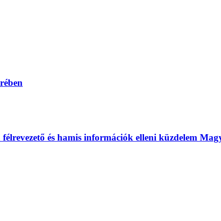
erében
 a félrevezető és hamis információk elleni küzdelem Ma