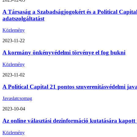
A Társaság a Szabadságjogokért és a Political Capita
adatszolgáltatást
Közlemény
2023-11-22
A kormány önkényvédelmi törvénye el fog bukni
Közlemény
2023-11-02
A Political Capital 21 pontos szuverenitásvédelmi ja
Javaslatcsomag
2023-10-04
Az online választási dezinformáció kutatására kapott
Közlemény