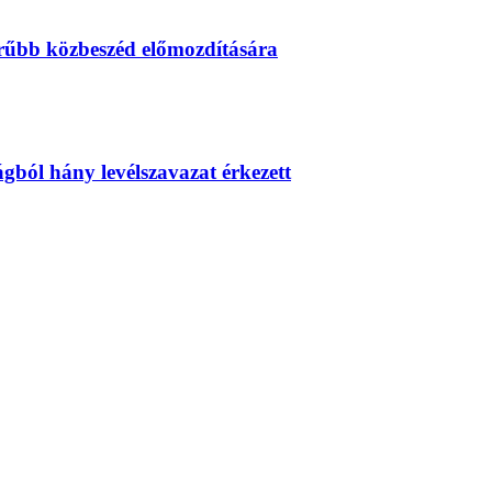
erűbb közbeszéd előmozdítására
zágból hány levélszavazat érkezett