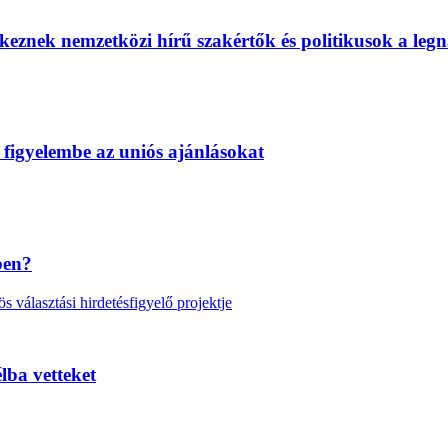
eznek nemzetközi hírű szakértők és politikusok a legn
 figyelembe az uniós ajánlásokat
ben?
választási hirdetésfigyelő projektje
lba vetteket