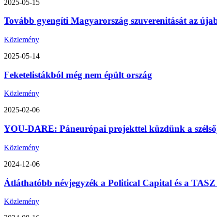
2025-05-15
Tovább gyengíti Magyarország szuverenitását az úja
Közlemény
2025-05-14
Feketelistákból még nem épült ország
Közlemény
2025-02-06
YOU-DARE: Páneurópai projekttel küzdünk a szélsőjo
Közlemény
2024-12-06
Átláthatóbb névjegyzék a Political Capital és a TA
Közlemény