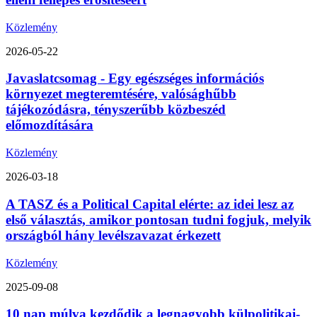
Közlemény
2026-05-22
Javaslatcsomag - Egy egészséges információs
környezet megteremtésére, valósághűbb
tájékozódásra, tényszerűbb közbeszéd
előmozdítására
Közlemény
2026-03-18
A TASZ és a Political Capital elérte: az idei lesz az
első választás, amikor pontosan tudni fogjuk, melyik
országból hány levélszavazat érkezett
Közlemény
2025-09-08
10 nap múlva kezdődik a legnagyobb külpolitikai-