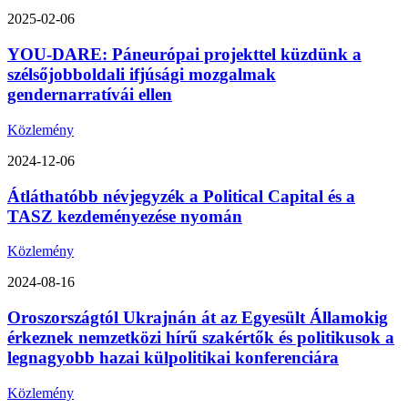
2025-02-06
YOU-DARE: Páneurópai projekttel küzdünk a
szélsőjobboldali ifjúsági mozgalmak
gendernarratívái ellen
Közlemény
2024-12-06
Átláthatóbb névjegyzék a Political Capital és a
TASZ kezdeményezése nyomán
Közlemény
2024-08-16
Oroszországtól Ukrajnán át az Egyesült Államokig
érkeznek nemzetközi hírű szakértők és politikusok a
legnagyobb hazai külpolitikai konferenciára
Közlemény