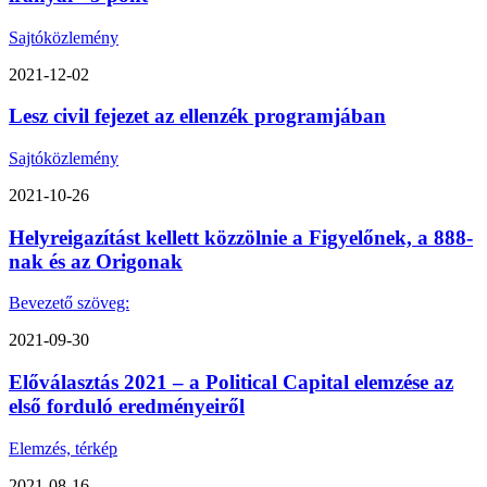
Sajtóközlemény
2021-12-02
Lesz civil fejezet az ellenzék programjában
Sajtóközlemény
2021-10-26
Helyreigazítást kellett közzölnie a Figyelőnek, a 888-
nak és az Origonak
Bevezető szöveg:
2021-09-30
Előválasztás 2021 – a Political Capital elemzése az
első forduló eredményeiről
Elemzés, térkép
2021-08-16