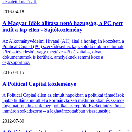
készített kutatásait.
2016-04-18
A Magyar Idők állítása nettó hazugság, a PC pert
indít a lap ellen - Sajtóközlemény
Az Alkotmányvédelmi Hivatal (AH) által a honlapján közzétett, a
Political Capital (PC) szerződéseihez kapcsolódó dokumentumok
közé – tévedésből vagy megtévesztő célzattal –, olyan
dokumentumok is kerültek, amelyeknek semmi köze a
cégcsoporthoz.
2016-04-15
A Political Capital közleménye
A Political Capital ellen az elmúlt napokban a politikai támadások
újabb hulláma indult el a kormányközeli médiumokban és számos
rágalmat fogalmaztak meg politikai szereplők. Ezeket intézetünk –
immáron sokadszorra – a leghatározottabban visszautasítja.
2012-07-30