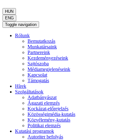
HUN
ENG
Toggle navigation
Rólunk
Bemutatkozás
Munkatársaink
Partnereink
Kezdeményezéseink
Sajtószoba
Médiamegjelenéseink
Kapcsolat
Támogatás
Hírek
Szolgáltatások
Adatbányászat
Ágazati elemzés
Kockázat-előrejelzés
Közösségimédia-kutatás
Közvélemény-kutatás
Politikai elemzés
Kutatási programok
Autoriter befolyás