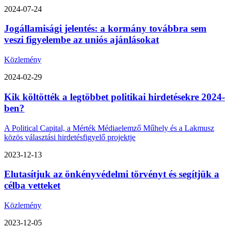
2024-07-24
Jogállamisági jelentés: a kormány továbbra sem
veszi figyelembe az uniós ajánlásokat
Közlemény
2024-02-29
Kik költötték a legtöbbet politikai hirdetésekre 2024-
ben?
A Political Capital, a Mérték Médiaelemző Műhely és a Lakmusz
közös választási hirdetésfigyelő projektje
2023-12-13
Elutasítjuk az önkényvédelmi törvényt és segítjük a
célba vetteket
Közlemény
2023-12-05