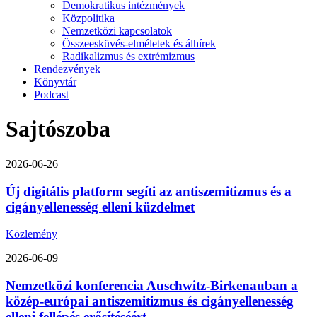
Demokratikus intézmények
Közpolitika
Nemzetközi kapcsolatok
Összeesküvés-elméletek és álhírek
Radikalizmus és extrémizmus
Rendezvények
Könyvtár
Podcast
Sajtószoba
2026-06-26
Új digitális platform segíti az antiszemitizmus és a
cigányellenesség elleni küzdelmet
Közlemény
2026-06-09
Nemzetközi konferencia Auschwitz-Birkenauban a
közép-európai antiszemitizmus és cigányellenesség
elleni fellépés erősítéséért