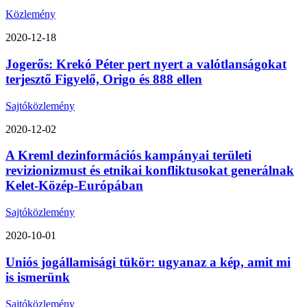
Közlemény
2020-12-18
Jogerős: Krekó Péter pert nyert a valótlanságokat
terjesztő Figyelő, Origo és 888 ellen
Sajtóközlemény
2020-12-02
A Kreml dezinformációs kampányai területi
revizionizmust és etnikai konfliktusokat generálnak
Kelet-Közép-Európában
Sajtóközlemény
2020-10-01
Uniós jogállamisági tükör: ugyanaz a kép, amit mi
is ismerünk
Sajtóközlemény