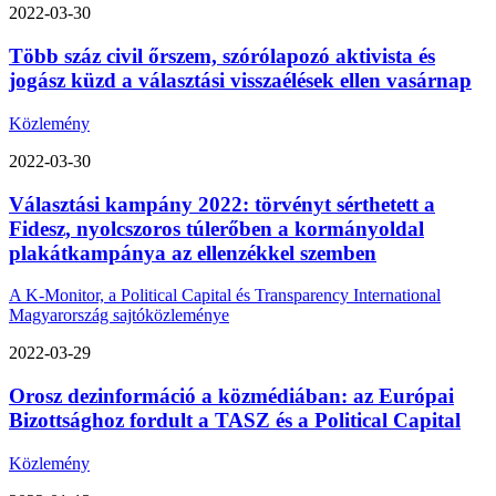
2022-03-30
Több száz civil őrszem, szórólapozó aktivista és
jogász küzd a választási visszaélések ellen vasárnap
Közlemény
2022-03-30
Választási kampány 2022: törvényt sérthetett a
Fidesz, nyolcszoros túlerőben a kormányoldal
plakátkampánya az ellenzékkel szemben
A K-Monitor, a Political Capital és Transparency International
Magyarország sajtóközleménye
2022-03-29
Orosz dezinformáció a közmédiában: az Európai
Bizottsághoz fordult a TASZ és a Political Capital
Közlemény