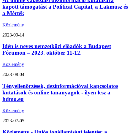
Az online választási dezinformáció kutatására
kapott támogatást a Political Capital, a Lakmusz és
a Mérték
Közlemény
2023-09-14
Idén is neves nemzetközi előadók a Budapest
Fórumon – 2023. október 11-12.
Közlemény
2023-08-04
Tényellenőrzések, dezinformációval kapcsolatos
kutatások és online tananyagok - ilyen lesz a
hdmo.eu
Közlemény
2023-07-05
Közlemény - Uniós jogállamisági jelentés: a