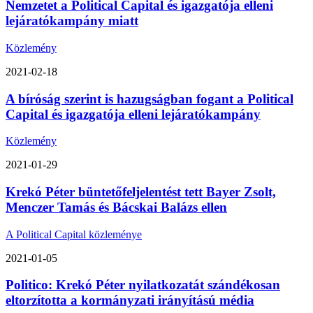
Nemzetet a Political Capital és igazgatója elleni
lejáratókampány miatt
Közlemény
2021-02-18
A bíróság szerint is hazugságban fogant a Political
Capital és igazgatója elleni lejáratókampány
Közlemény
2021-01-29
Krekó Péter büntetőfeljelentést tett Bayer Zsolt,
Menczer Tamás és Bácskai Balázs ellen
A Political Capital közleménye
2021-01-05
Politico: Krekó Péter nyilatkozatát szándékosan
eltorzította a kormányzati irányítású média