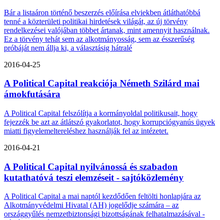
Bár a listaáron történő beszerzés előírása elviekben átláthatóbbá
tenné a közterületi politikai hirdetések világát, az új törvény
rendelkezései valójában többet ártanak, mint amennyit használnak.
Ez a törvény tehát sem az alkotmányosság, sem az ésszerűség
próbáját nem állja ki, a választásig hátralé
2016-04-25
A Political Capital reakciója Németh Szilárd mai
ámokfutására
A Political Capital felszólítja a kormányoldal politikusait, hogy
fejezzék be azt az átlátszó gyakorlatot, hogy korrupciógyanús ügyek
miatti figyelemeltereléshez használják fel az intézetet.
2016-04-21
A Political Capital nyilvánossá és szabadon
kutathatóvá teszi elemzéseit - sajtóközlemény
A Political Capital a mai naptól kezdődően feltölti honlapjára az
Alkotmányvédelmi Hivatal (AH) jogelődje számára – az
országgyűlés nemzetbiztonsági bizottságának felhatalmazásával -