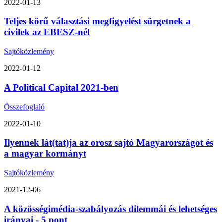
2022-01-13
Teljes körű választási megfigyelést sürgetnek a
civilek az EBESZ-nél
Sajtóközlemény
2022-01-12
A Political Capital 2021-ben
Összefoglaló
2022-01-10
Ilyennek lát(tat)ja az orosz sajtó Magyarországot és
a magyar kormányt
Sajtóközlemény
2021-12-06
A közösségimédia-szabályozás dilemmái és lehetséges
irányai - 5 pont