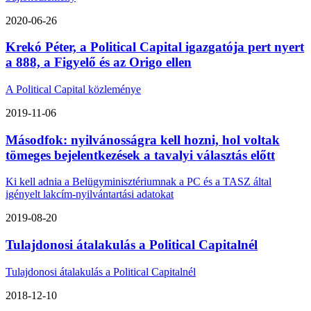
2020-06-26
Krekó Péter, a Political Capital igazgatója pert nyert
a 888, a Figyelő és az Origo ellen
A Political Capital közleménye
2019-11-06
Másodfok: nyilvánosságra kell hozni, hol voltak
tömeges bejelentkezések a tavalyi választás előtt
Ki kell adnia a Belügyminisztériumnak a PC és a TASZ által
igényelt lakcím-nyilvántartási adatokat
2019-08-20
Tulajdonosi átalakulás a Political Capitalnél
Tulajdonosi átalakulás a Political Capitalnél
2018-12-10