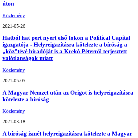
úton
Közlemény
2021-05-26
Hatból hat pert nyert első fokon a Political Capital
igazgatója - Helyreigazításra kötelezte a bíróság a
„köz”tévé híradóját is a Krekó Péterről terjesztett
valótlanságok miatt
Közlemény
2021-05-05
A Magyar Nemzet után az Origot is helyreigazításra
kötelezte a bíróság
Közlemény
2021-03-18
A bíróság ismét helyreigazításra kötelezte a Magyar