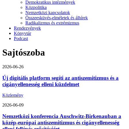
Demokratikus intézmények
Közpolitika
Nemzetközi kapcsolatok
Összeesküvés-elméletek és álhírek
Radikalizmus és extrémizmus
Rendezvények
Könyvtár
Podcast
Sajtószoba
2026-06-26
Új digitális platform segíti az antiszemitizmus és a
cigányellenesség elleni küzdelmet
Közlemény
2026-06-09
Nemzetközi konferencia Auschwitz-Birkenauban a
közép-európai antiszemitizmus és cigányellenesség
elleni fellépés erősítéséért