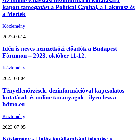
Az online választási dezinformáció kutatására
kapott támogatást a Political Capital, a Lakmusz és
a Mérték
Közlemény
2023-09-14
Idén is neves nemzetközi előadók a Budapest
Fórumon – 2023. október 11-12.
Közlemény
2023-08-04
Tényellenőrzések, dezinformációval kapcsolatos
kutatások és online tananyagok - ilyen lesz a
hdmo.eu
Közlemény
2023-07-05
Közlemény - Uniós jogállamisági jelentés: a