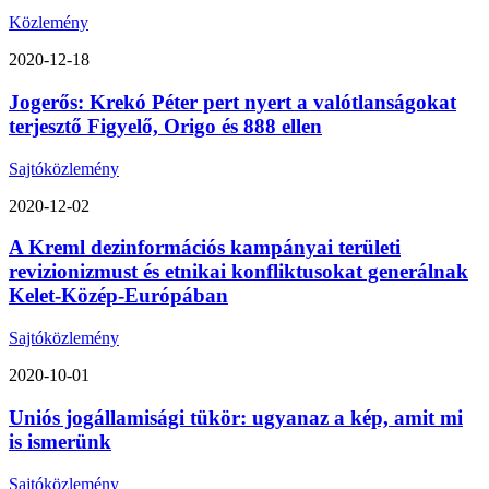
Közlemény
2020-12-18
Jogerős: Krekó Péter pert nyert a valótlanságokat
terjesztő Figyelő, Origo és 888 ellen
Sajtóközlemény
2020-12-02
A Kreml dezinformációs kampányai területi
revizionizmust és etnikai konfliktusokat generálnak
Kelet-Közép-Európában
Sajtóközlemény
2020-10-01
Uniós jogállamisági tükör: ugyanaz a kép, amit mi
is ismerünk
Sajtóközlemény