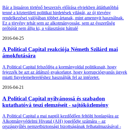
Bár a listaáron történő beszerzés előírása elviekben átláthatóbbá
tenné a közterületi politikai hirdetések világát, az új törvény
rendelkezései valójában többet ártanak, mint amennyit használnak.
Ez a törvény tehát sem az alkotmányosság, sem az ésszerűség
próbáját nem állja ki, a választásig hátralé
2016-04-25
A Political Capital reakciója Németh Szilárd mai
ámokfutására
A Political Capital felszólítja a kormányoldal politikusait, hogy
fejezzék be azt az átlátszó gyakorlatot, hogy korrupciógyanús ügyek
miatti figyelemeltereléshez használják fel az intézetet.
2016-04-21
A Political Capital nyilvánossá és szabadon
kutathatóvá teszi elemzéseit - sajtóközlemény
A Political Capital a mai naptól kezdődően feltölti honlapjára az
Alkotmányvédelmi Hivatal (AH) jogelődje számára – az
országgyűlés nemzetbiztonsági bizottságának felhatalmazásával -