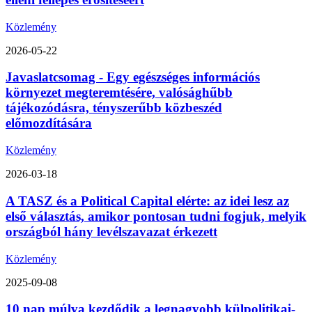
Közlemény
2026-05-22
Javaslatcsomag - Egy egészséges információs
környezet megteremtésére, valósághűbb
tájékozódásra, tényszerűbb közbeszéd
előmozdítására
Közlemény
2026-03-18
A TASZ és a Political Capital elérte: az idei lesz az
első választás, amikor pontosan tudni fogjuk, melyik
országból hány levélszavazat érkezett
Közlemény
2025-09-08
10 nap múlva kezdődik a legnagyobb külpolitikai-