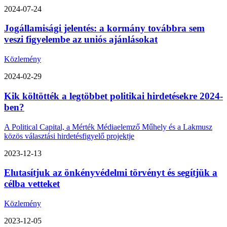
2024-07-24
Jogállamisági jelentés: a kormány továbbra sem
veszi figyelembe az uniós ajánlásokat
Közlemény
2024-02-29
Kik költötték a legtöbbet politikai hirdetésekre 2024-
ben?
A Political Capital, a Mérték Médiaelemző Műhely és a Lakmusz
közös választási hirdetésfigyelő projektje
2023-12-13
Elutasítjuk az önkényvédelmi törvényt és segítjük a
célba vetteket
Közlemény
2023-12-05