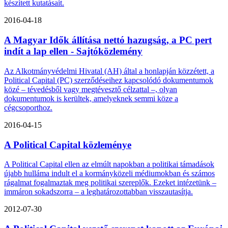
készített kutatásait.
2016-04-18
A Magyar Idők állítása nettó hazugság, a PC pert
indít a lap ellen - Sajtóközlemény
Az Alkotmányvédelmi Hivatal (AH) által a honlapján közzétett, a
Political Capital (PC) szerződéseihez kapcsolódó dokumentumok
közé – tévedésből vagy megtévesztő célzattal –, olyan
dokumentumok is kerültek, amelyeknek semmi köze a
cégcsoporthoz.
2016-04-15
A Political Capital közleménye
A Political Capital ellen az elmúlt napokban a politikai támadások
újabb hulláma indult el a kormányközeli médiumokban és számos
rágalmat fogalmaztak meg politikai szereplők. Ezeket intézetünk –
immáron sokadszorra – a leghatározottabban visszautasítja.
2012-07-30