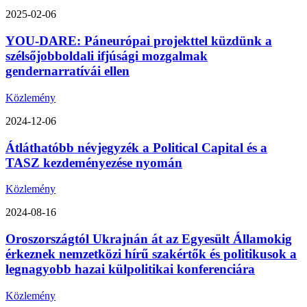
2025-02-06
YOU-DARE: Páneurópai projekttel küzdünk a
szélsőjobboldali ifjúsági mozgalmak
gendernarratívái ellen
Közlemény
2024-12-06
Átláthatóbb névjegyzék a Political Capital és a
TASZ kezdeményezése nyomán
Közlemény
2024-08-16
Oroszországtól Ukrajnán át az Egyesült Államokig
érkeznek nemzetközi hírű szakértők és politikusok a
legnagyobb hazai külpolitikai konferenciára
Közlemény