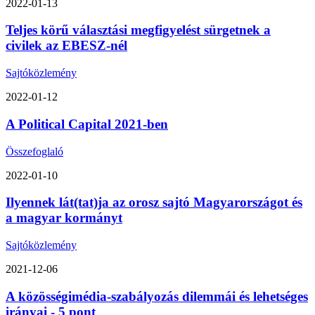
2022-01-13
Teljes körű választási megfigyelést sürgetnek a
civilek az EBESZ-nél
Sajtóközlemény
2022-01-12
A Political Capital 2021-ben
Összefoglaló
2022-01-10
Ilyennek lát(tat)ja az orosz sajtó Magyarországot és
a magyar kormányt
Sajtóközlemény
2021-12-06
A közösségimédia-szabályozás dilemmái és lehetséges
irányai - 5 pont