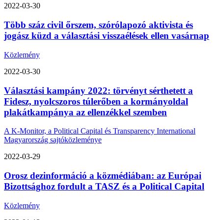
2022-03-30
Több száz civil őrszem, szórólapozó aktivista és
jogász küzd a választási visszaélések ellen vasárnap
Közlemény
2022-03-30
Választási kampány 2022: törvényt sérthetett a
Fidesz, nyolcszoros túlerőben a kormányoldal
plakátkampánya az ellenzékkel szemben
A K-Monitor, a Political Capital és Transparency International
Magyarország sajtóközleménye
2022-03-29
Orosz dezinformáció a közmédiában: az Európai
Bizottsághoz fordult a TASZ és a Political Capital
Közlemény