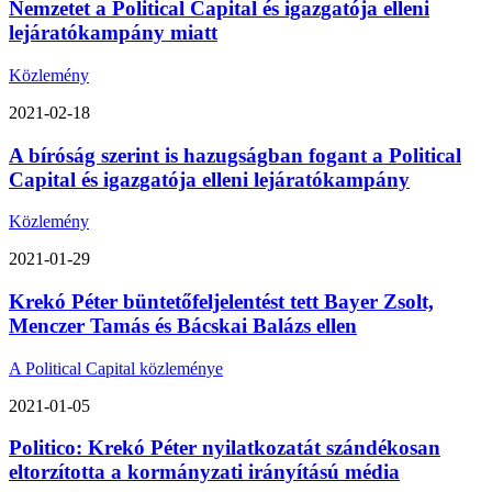
Nemzetet a Political Capital és igazgatója elleni
lejáratókampány miatt
Közlemény
2021-02-18
A bíróság szerint is hazugságban fogant a Political
Capital és igazgatója elleni lejáratókampány
Közlemény
2021-01-29
Krekó Péter büntetőfeljelentést tett Bayer Zsolt,
Menczer Tamás és Bácskai Balázs ellen
A Political Capital közleménye
2021-01-05
Politico: Krekó Péter nyilatkozatát szándékosan
eltorzította a kormányzati irányítású média