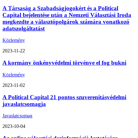
A Társaság a Szabadságjogokért és a Political
Capital bejelentése után a Nemzeti Választási Iroda
megkezdte a választópolgárok számára vonatkozó
adatszolgáltatást
Közlemény
2023-11-22
A kormány önkényvédelmi törvénye el fog bukni
Közlemény
2023-11-02
A Political Capital 21 pontos szuverenitásvédelmi
javaslatcsomagja
Javaslatcsomag
2023-10-04