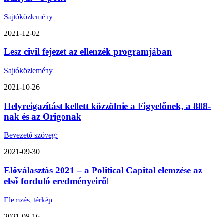
Sajtóközlemény
2021-12-02
Lesz civil fejezet az ellenzék programjában
Sajtóközlemény
2021-10-26
Helyreigazítást kellett közzölnie a Figyelőnek, a 888-
nak és az Origonak
Bevezető szöveg:
2021-09-30
Előválasztás 2021 – a Political Capital elemzése az
első forduló eredményeiről
Elemzés, térkép
2021-08-16