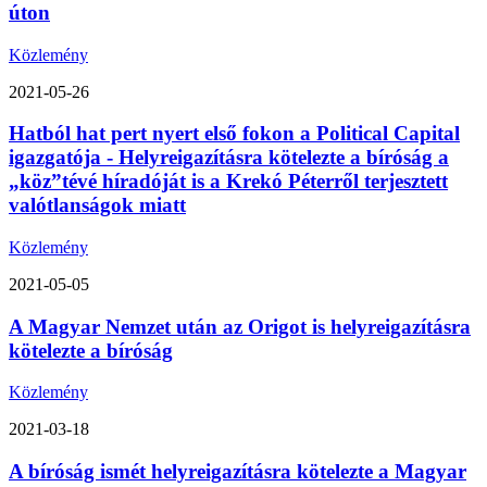
úton
Közlemény
2021-05-26
Hatból hat pert nyert első fokon a Political Capital
igazgatója - Helyreigazításra kötelezte a bíróság a
„köz”tévé híradóját is a Krekó Péterről terjesztett
valótlanságok miatt
Közlemény
2021-05-05
A Magyar Nemzet után az Origot is helyreigazításra
kötelezte a bíróság
Közlemény
2021-03-18
A bíróság ismét helyreigazításra kötelezte a Magyar