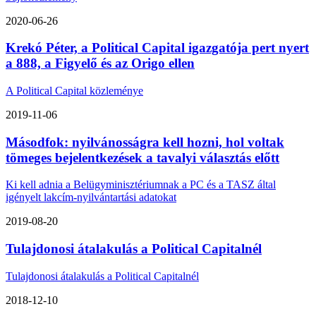
2020-06-26
Krekó Péter, a Political Capital igazgatója pert nyert
a 888, a Figyelő és az Origo ellen
A Political Capital közleménye
2019-11-06
Másodfok: nyilvánosságra kell hozni, hol voltak
tömeges bejelentkezések a tavalyi választás előtt
Ki kell adnia a Belügyminisztériumnak a PC és a TASZ által
igényelt lakcím-nyilvántartási adatokat
2019-08-20
Tulajdonosi átalakulás a Political Capitalnél
Tulajdonosi átalakulás a Political Capitalnél
2018-12-10