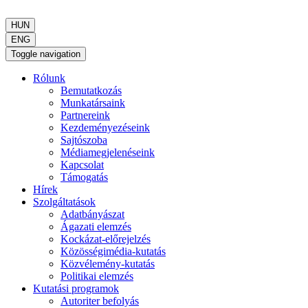
HUN
ENG
Toggle navigation
Rólunk
Bemutatkozás
Munkatársaink
Partnereink
Kezdeményezéseink
Sajtószoba
Médiamegjelenéseink
Kapcsolat
Támogatás
Hírek
Szolgáltatások
Adatbányászat
Ágazati elemzés
Kockázat-előrejelzés
Közösségimédia-kutatás
Közvélemény-kutatás
Politikai elemzés
Kutatási programok
Autoriter befolyás