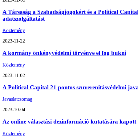
A Társaság a Szabadságjogokért és a Political Capita
adatszolgáltatást
Közlemény
2023-11-22
A kormány önkényvédelmi törvénye el fog bukni
Közlemény
2023-11-02
A Political Capital 21 pontos szuverenitásvédelmi ja
Javaslatcsomag
2023-10-04
Az online választási dezinformáció kutatására kapott
Közlemény