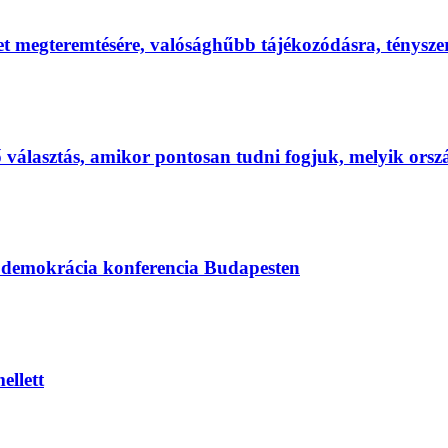
et megteremtésére, valósághűbb tájékozódásra, ténysz
első választás, amikor pontosan tudni fogjuk, melyik ors
s demokrácia konferencia Budapesten
ellett