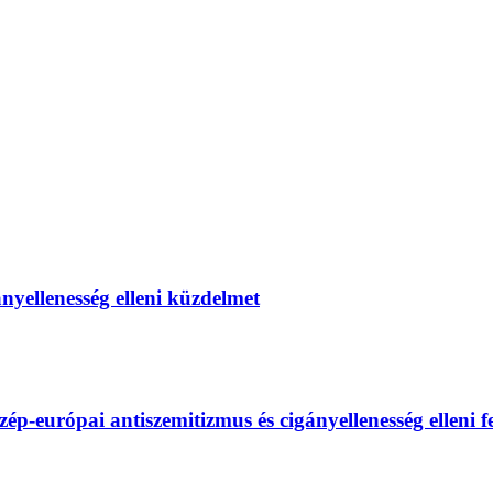
gányellenesség elleni küzdelmet
európai antiszemitizmus és cigányellenesség elleni fel