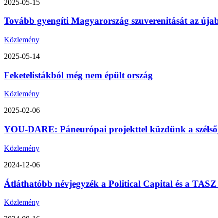
2025-05-15
Tovább gyengíti Magyarország szuverenitását az úja
Közlemény
2025-05-14
Feketelistákból még nem épült ország
Közlemény
2025-02-06
YOU-DARE: Páneurópai projekttel küzdünk a szélsőjo
Közlemény
2024-12-06
Átláthatóbb névjegyzék a Political Capital és a TA
Közlemény