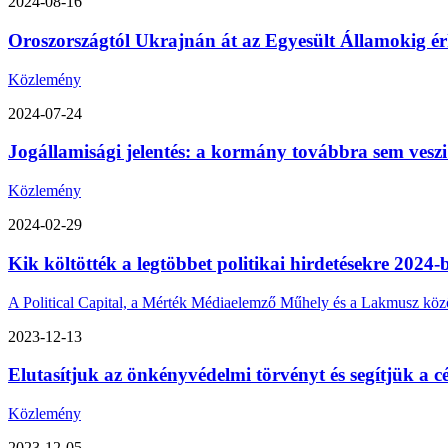
2024-08-16
Oroszországtól Ukrajnán át az Egyesült Államokig érk
Közlemény
2024-07-24
Jogállamisági jelentés: a kormány továbbra sem veszi
Közlemény
2024-02-29
Kik költötték a legtöbbet politikai hirdetésekre 2024-
A Political Capital, a Mérték Médiaelemző Műhely és a Lakmusz közös 
2023-12-13
Elutasítjuk az önkényvédelmi törvényt és segítjük a cé
Közlemény
2023-12-05