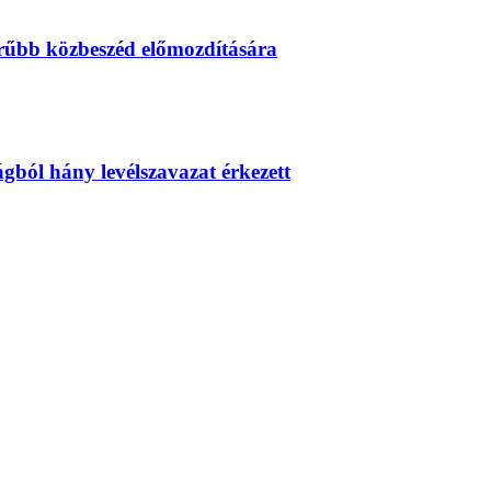
erűbb közbeszéd előmozdítására
zágból hány levélszavazat érkezett