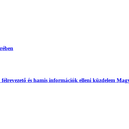
erében
 a félrevezető és hamis információk elleni küzdelem Ma