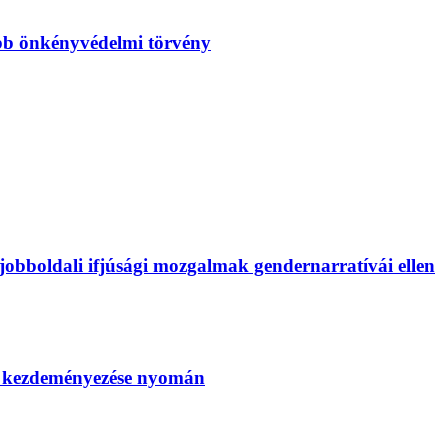
bb önkényvédelmi törvény
bboldali ifjúsági mozgalmak gendernarratívái ellen
SZ kezdeményezése nyomán