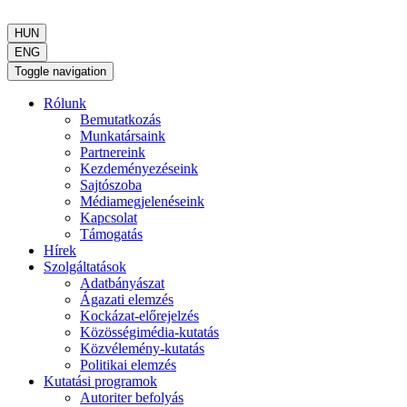
HUN
ENG
Toggle navigation
Rólunk
Bemutatkozás
Munkatársaink
Partnereink
Kezdeményezéseink
Sajtószoba
Médiamegjelenéseink
Kapcsolat
Támogatás
Hírek
Szolgáltatások
Adatbányászat
Ágazati elemzés
Kockázat-előrejelzés
Közösségimédia-kutatás
Közvélemény-kutatás
Politikai elemzés
Kutatási programok
Autoriter befolyás