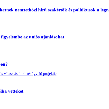
eznek nemzetközi hírű szakértők és politikusok a legn
 figyelembe az uniós ajánlásokat
ben?
választási hirdetésfigyelő projektje
lba vetteket