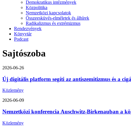
Demokratikus intézmények
Közpolitika
Nemzetközi kapcsolatok
Összeesküvés-elméletek és álhírek
Radikalizmus és extrémizmus
Rendezvények
Könyvtár
Podcast
Sajtószoba
2026-06-26
Új digitális platform segíti az antiszemitizmus és a ci
Közlemény
2026-06-09
Nemzetközi konferencia Auschwitz-Birkenauban a közép-
Közlemény