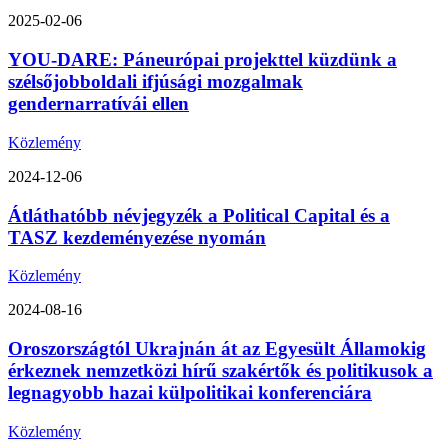
2025-02-06
YOU-DARE: Páneurópai projekttel küzdünk a
szélsőjobboldali ifjúsági mozgalmak
gendernarratívái ellen
Közlemény
2024-12-06
Átláthatóbb névjegyzék a Political Capital és a
TASZ kezdeményezése nyomán
Közlemény
2024-08-16
Oroszországtól Ukrajnán át az Egyesült Államokig
érkeznek nemzetközi hírű szakértők és politikusok a
legnagyobb hazai külpolitikai konferenciára
Közlemény