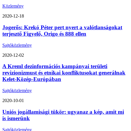
Közlemény
2020-12-18
Jogerős: Krekó Péter pert nyert a valótlanságokat
terjesztő Figyelő, Origo és 888 ellen
Sajtóközlemény
2020-12-02
A Kreml dezinformációs kampányai területi
revizionizmust és etnikai konfliktusokat generálnak
Kelet-Közép-Európában
Sajtóközlemény
2020-10-01
Uniós jogállamisági tükör: ugyanaz a kép, amit mi
is ismerünk
Sajtóközlemény