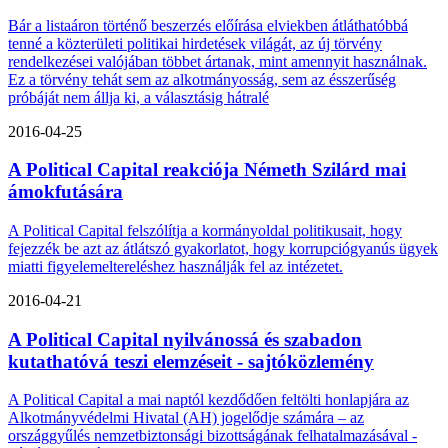
Bár a listaáron történő beszerzés előírása elviekben átláthatóbbá
tenné a közterületi politikai hirdetések világát, az új törvény
rendelkezései valójában többet ártanak, mint amennyit használnak.
Ez a törvény tehát sem az alkotmányosság, sem az ésszerűség
próbáját nem állja ki, a választásig hátralé
2016-04-25
A Political Capital reakciója Németh Szilárd mai
ámokfutására
A Political Capital felszólítja a kormányoldal politikusait, hogy
fejezzék be azt az átlátszó gyakorlatot, hogy korrupciógyanús ügyek
miatti figyelemeltereléshez használják fel az intézetet.
2016-04-21
A Political Capital nyilvánossá és szabadon
kutathatóvá teszi elemzéseit - sajtóközlemény
A Political Capital a mai naptól kezdődően feltölti honlapjára az
Alkotmányvédelmi Hivatal (AH) jogelődje számára – az
országgyűlés nemzetbiztonsági bizottságának felhatalmazásával -