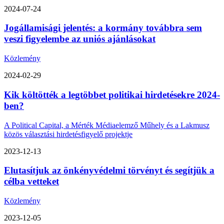
2024-07-24
Jogállamisági jelentés: a kormány továbbra sem
veszi figyelembe az uniós ajánlásokat
Közlemény
2024-02-29
Kik költötték a legtöbbet politikai hirdetésekre 2024-
ben?
A Political Capital, a Mérték Médiaelemző Műhely és a Lakmusz
közös választási hirdetésfigyelő projektje
2023-12-13
Elutasítjuk az önkényvédelmi törvényt és segítjük a
célba vetteket
Közlemény
2023-12-05