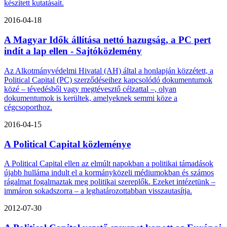
készített kutatásait.
2016-04-18
A Magyar Idők állítása nettó hazugság, a PC pert
indít a lap ellen - Sajtóközlemény
Az Alkotmányvédelmi Hivatal (AH) által a honlapján közzétett, a
Political Capital (PC) szerződéseihez kapcsolódó dokumentumok
közé – tévedésből vagy megtévesztő célzattal –, olyan
dokumentumok is kerültek, amelyeknek semmi köze a
cégcsoporthoz.
2016-04-15
A Political Capital közleménye
A Political Capital ellen az elmúlt napokban a politikai támadások
újabb hulláma indult el a kormányközeli médiumokban és számos
rágalmat fogalmaztak meg politikai szereplők. Ezeket intézetünk –
immáron sokadszorra – a leghatározottabban visszautasítja.
2012-07-30