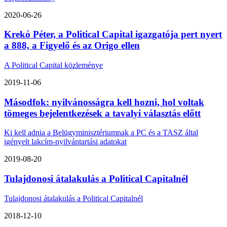
2020-06-26
Krekó Péter, a Political Capital igazgatója pert nyert
a 888, a Figyelő és az Origo ellen
A Political Capital közleménye
2019-11-06
Másodfok: nyilvánosságra kell hozni, hol voltak
tömeges bejelentkezések a tavalyi választás előtt
Ki kell adnia a Belügyminisztériumnak a PC és a TASZ által
igényelt lakcím-nyilvántartási adatokat
2019-08-20
Tulajdonosi átalakulás a Political Capitalnél
Tulajdonosi átalakulás a Political Capitalnél
2018-12-10