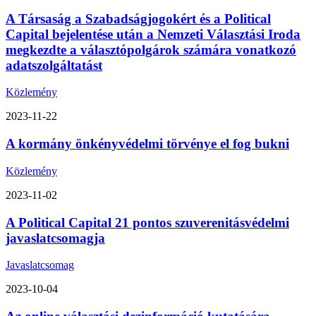
A Társaság a Szabadságjogokért és a Political
Capital bejelentése után a Nemzeti Választási Iroda
megkezdte a választópolgárok számára vonatkozó
adatszolgáltatást
Közlemény
2023-11-22
A kormány önkényvédelmi törvénye el fog bukni
Közlemény
2023-11-02
A Political Capital 21 pontos szuverenitásvédelmi
javaslatcsomagja
Javaslatcsomag
2023-10-04