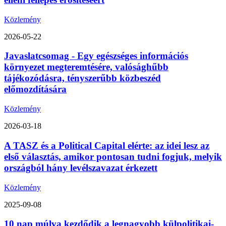
Közlemény
2026-05-22
Javaslatcsomag - Egy egészséges információs
környezet megteremtésére, valósághűbb
tájékozódásra, tényszerűbb közbeszéd
előmozdítására
Közlemény
2026-03-18
A TASZ és a Political Capital elérte: az idei lesz az
első választás, amikor pontosan tudni fogjuk, melyik
országból hány levélszavazat érkezett
Közlemény
2025-09-08
10 nap múlva kezdődik a legnagyobb külpolitikai-