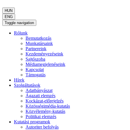
HUN
ENG
Toggle navigation
Rólunk
Bemutatkozás
Munkatársaink
Partnereink
Kezdeményezéseink
Sajtószoba
Médiamegjelenéseink
Kapcsolat
Támogatás
Hírek
Szolgáltatások
Adatbányászat
Ágazati elemzés
Kockázat-előrejelzés
Közösségimédia-kutatás
Közvélemény-kutatás
Politikai elemzés
Kutatási programok
Autoriter befolyás