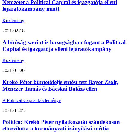
Nemzetet a Political Capital és igazgatója elleni
lejáratókampány miatt
Közlemény
2021-02-18
A bíróság szerint is hazugságban fogant a Political
Capital és igazgatója elleni lejáratókampány
Közlemény
2021-01-29
Krekó Péter büntetőfeljelentést tett Bayer Zsolt,
Menczer Tamás és Bácskai Balázs ellen
A Political Capital közleménye
2021-01-05
Politico: Krekó Péter nyilatkozatát szándékosan
eltorzította a kormányzati irányítású média