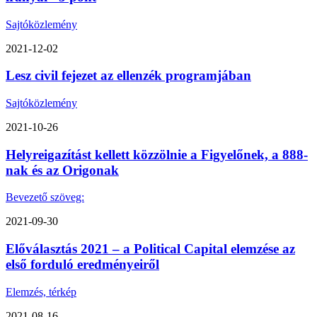
Sajtóközlemény
2021-12-02
Lesz civil fejezet az ellenzék programjában
Sajtóközlemény
2021-10-26
Helyreigazítást kellett közzölnie a Figyelőnek, a 888-
nak és az Origonak
Bevezető szöveg:
2021-09-30
Előválasztás 2021 – a Political Capital elemzése az
első forduló eredményeiről
Elemzés, térkép
2021-08-16