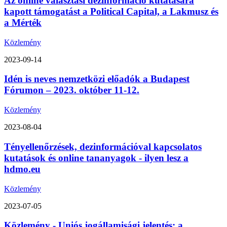
Az online választási dezinformáció kutatására
kapott támogatást a Political Capital, a Lakmusz és
a Mérték
Közlemény
2023-09-14
Idén is neves nemzetközi előadók a Budapest
Fórumon – 2023. október 11-12.
Közlemény
2023-08-04
Tényellenőrzések, dezinformációval kapcsolatos
kutatások és online tananyagok - ilyen lesz a
hdmo.eu
Közlemény
2023-07-05
Közlemény - Uniós jogállamisági jelentés: a