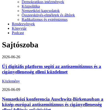
Demokratikus intézmények
Közpolitika
Nemzetközi kapcsolatok
Összeesküvés-elméletek és álhírek
Radikalizmus és extrémizmus
Rendezvények
Könyvtár
Podcast
Sajtószoba
2026-06-26
Új digitális platform segíti az antiszemitizmus és a
cigányellenesség elleni küzdelmet
Közlemény
2026-06-09
Nemzetközi konferencia Auschwitz-Birkenauban a
közép-európai antiszemitizmus és cigányellenesség
elleni fellépés erősítéséért