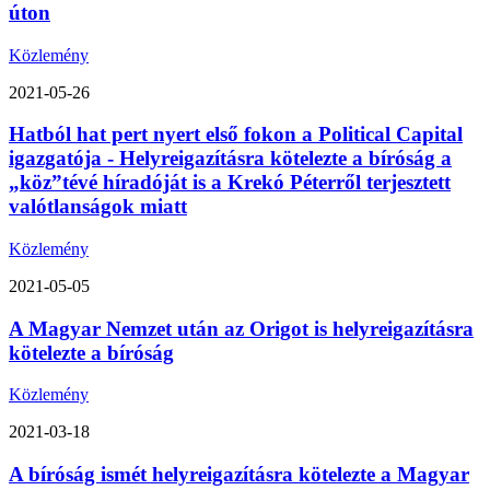
úton
Közlemény
2021-05-26
Hatból hat pert nyert első fokon a Political Capital
igazgatója - Helyreigazításra kötelezte a bíróság a
„köz”tévé híradóját is a Krekó Péterről terjesztett
valótlanságok miatt
Közlemény
2021-05-05
A Magyar Nemzet után az Origot is helyreigazításra
kötelezte a bíróság
Közlemény
2021-03-18
A bíróság ismét helyreigazításra kötelezte a Magyar