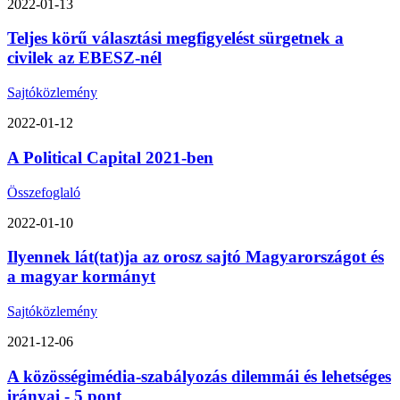
2022-01-13
Teljes körű választási megfigyelést sürgetnek a
civilek az EBESZ-nél
Sajtóközlemény
2022-01-12
A Political Capital 2021-ben
Összefoglaló
2022-01-10
Ilyennek lát(tat)ja az orosz sajtó Magyarországot és
a magyar kormányt
Sajtóközlemény
2021-12-06
A közösségimédia-szabályozás dilemmái és lehetséges
irányai - 5 pont