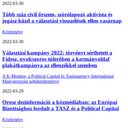
2022-03-30
Több száz civil őrszem, szórólapozó aktivista és
jogász küzd a választási visszaélések ellen vasárnap
Közlemény
2022-03-30
Választási kampány 2022: törvényt sérthetett a
Fidesz, nyolcszoros túlerőben a kormányoldal
plakátkampánya az ellenzékkel szemben
A K-Monitor, a Political Capital és Transparency International
Magyarország sajtóközleménye
2022-03-29
Orosz dezinformáció a közmédiában: az Európai
Bizottsághoz fordult a TASZ és a Political Capital
Közlemény