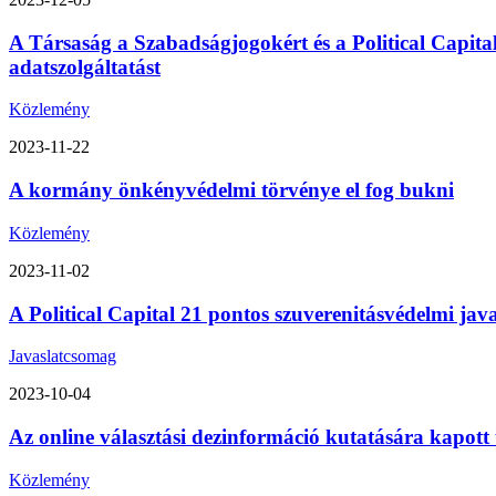
A Társaság a Szabadságjogokért és a Political Capita
adatszolgáltatást
Közlemény
2023-11-22
A kormány önkényvédelmi törvénye el fog bukni
Közlemény
2023-11-02
A Political Capital 21 pontos szuverenitásvédelmi ja
Javaslatcsomag
2023-10-04
Az online választási dezinformáció kutatására kapott
Közlemény