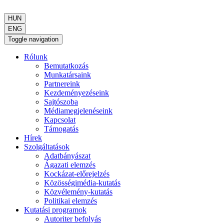
HUN
ENG
Toggle navigation
Rólunk
Bemutatkozás
Munkatársaink
Partnereink
Kezdeményezéseink
Sajtószoba
Médiamegjelenéseink
Kapcsolat
Támogatás
Hírek
Szolgáltatások
Adatbányászat
Ágazati elemzés
Kockázat-előrejelzés
Közösségimédia-kutatás
Közvélemény-kutatás
Politikai elemzés
Kutatási programok
Autoriter befolyás