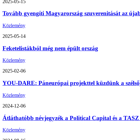
2025-05-15
Tovább gyengíti Magyarország szuverenitását az úja
Közlemény
2025-05-14
Feketelistákból még nem épült ország
Közlemény
2025-02-06
YOU-DARE: Páneurópai projekttel küzdünk a szélsőjo
Közlemény
2024-12-06
Átláthatóbb névjegyzék a Political Capital és a TA
Közlemény