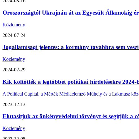
2024-08-16
Oroszországtól Ukrajnán át az Egyesült Államokig érk
Közlemény
2024-07-24
Jogállamisági jelentés: a kormány továbbra sem veszi
Közlemény
2024-02-29
Kik költötték a legtöbbet politikai hirdetésekre 2024-
A Political Capital, a Mérték Médiaelemző Műhely és a Lakmusz közös 
2023-12-13
Elutasítjuk az önkényvédelmi törvényt és segítjük a cé
Közlemény
2023-12-05