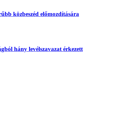
erűbb közbeszéd előmozdítására
zágból hány levélszavazat érkezett