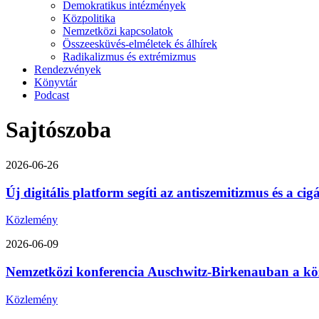
Demokratikus intézmények
Közpolitika
Nemzetközi kapcsolatok
Összeesküvés-elméletek és álhírek
Radikalizmus és extrémizmus
Rendezvények
Könyvtár
Podcast
Sajtószoba
2026-06-26
Új digitális platform segíti az antiszemitizmus és a ci
Közlemény
2026-06-09
Nemzetközi konferencia Auschwitz-Birkenauban a közép-
Közlemény