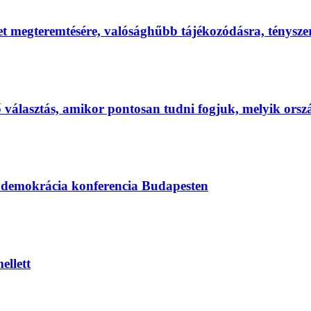
et megteremtésére, valósághűbb tájékozódásra, ténysz
első választás, amikor pontosan tudni fogjuk, melyik ors
s demokrácia konferencia Budapesten
ellett