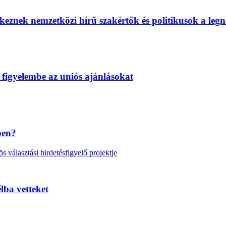
eznek nemzetközi hírű szakértők és politikusok a legn
 figyelembe az uniós ajánlásokat
ben?
választási hirdetésfigyelő projektje
lba vetteket