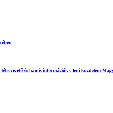
erében
 a félrevezető és hamis információk elleni küzdelem Ma