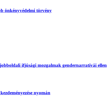
bb önkényvédelmi törvény
bboldali ifjúsági mozgalmak gendernarratívái ellen
SZ kezdeményezése nyomán