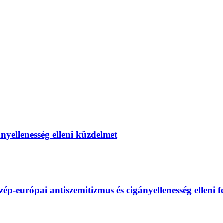
gányellenesség elleni küzdelmet
európai antiszemitizmus és cigányellenesség elleni fel