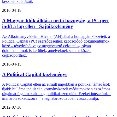
készített kutatásait.
2016-04-18
A Magyar Idők állítása nettó hazugság, a PC pert
indít a lap ellen - Sajtóközlemény
Az Alkotmányvédelmi Hivatal (AH) által a honlapján közzétett, a
Political Capital (PC) szerződéseihez kapcsolódó dokumentumok
közé – tévedésből vagy megtévesztő célzattal –, olyan
dokumentumok is kerültek, amelyeknek semmi köze a
cégcsoporthoz.
2016-04-15
A Political Capital közleménye
A Political Capital ellen az elmúlt napokban a politikai támadások
újabb hulláma indult el a kormányközeli médiumokban és számos
rágalmat fogalmaztak meg politikai szereplők. Ezeket intézetünk –
immáron sokadszorra – a leghatározottabban visszautasítja.
2012-07-30