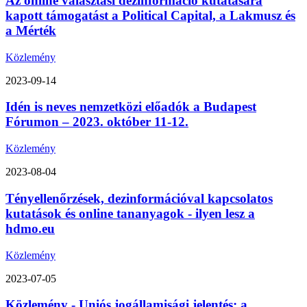
Az online választási dezinformáció kutatására
kapott támogatást a Political Capital, a Lakmusz és
a Mérték
Közlemény
2023-09-14
Idén is neves nemzetközi előadók a Budapest
Fórumon – 2023. október 11-12.
Közlemény
2023-08-04
Tényellenőrzések, dezinformációval kapcsolatos
kutatások és online tananyagok - ilyen lesz a
hdmo.eu
Közlemény
2023-07-05
Közlemény - Uniós jogállamisági jelentés: a