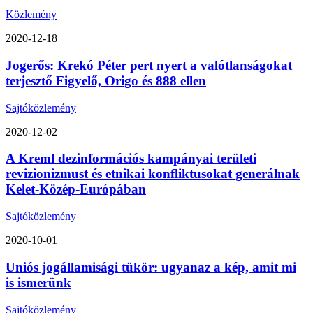
Közlemény
2020-12-18
Jogerős: Krekó Péter pert nyert a valótlanságokat
terjesztő Figyelő, Origo és 888 ellen
Sajtóközlemény
2020-12-02
A Kreml dezinformációs kampányai területi
revizionizmust és etnikai konfliktusokat generálnak
Kelet-Közép-Európában
Sajtóközlemény
2020-10-01
Uniós jogállamisági tükör: ugyanaz a kép, amit mi
is ismerünk
Sajtóközlemény