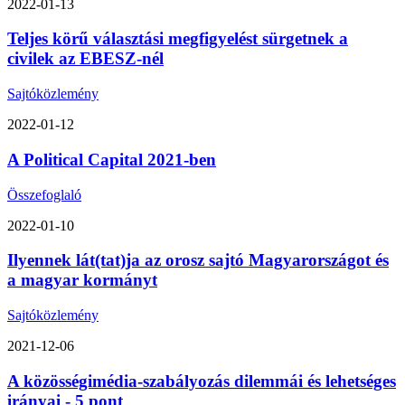
2022-01-13
Teljes körű választási megfigyelést sürgetnek a
civilek az EBESZ-nél
Sajtóközlemény
2022-01-12
A Political Capital 2021-ben
Összefoglaló
2022-01-10
Ilyennek lát(tat)ja az orosz sajtó Magyarországot és
a magyar kormányt
Sajtóközlemény
2021-12-06
A közösségimédia-szabályozás dilemmái és lehetséges
irányai - 5 pont