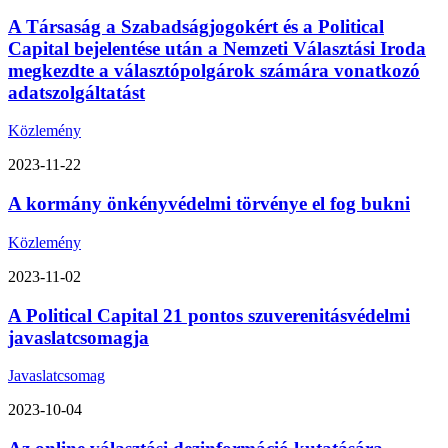
A Társaság a Szabadságjogokért és a Political
Capital bejelentése után a Nemzeti Választási Iroda
megkezdte a választópolgárok számára vonatkozó
adatszolgáltatást
Közlemény
2023-11-22
A kormány önkényvédelmi törvénye el fog bukni
Közlemény
2023-11-02
A Political Capital 21 pontos szuverenitásvédelmi
javaslatcsomagja
Javaslatcsomag
2023-10-04