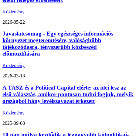
Közlemény
2026-05-22
Javaslatcsomag - Egy egészséges információs
környezet megteremtésére, valósághűbb
tájékozódásra, tényszerűbb közbeszéd
előmozdítására
Közlemény
2026-03-18
A TASZ és a Political Capital elérte: az idei lesz az
első választás, amikor pontosan tudni fogjuk, melyik
országból hány levélszavazat érkezett
Közlemény
2025-09-08
10 nap múlva kezdődik a legnagyobb külpolitikai-