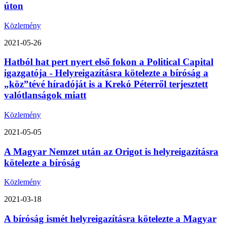
úton
Közlemény
2021-05-26
Hatból hat pert nyert első fokon a Political Capital
igazgatója - Helyreigazításra kötelezte a bíróság a
„köz”tévé híradóját is a Krekó Péterről terjesztett
valótlanságok miatt
Közlemény
2021-05-05
A Magyar Nemzet után az Origot is helyreigazításra
kötelezte a bíróság
Közlemény
2021-03-18
A bíróság ismét helyreigazításra kötelezte a Magyar