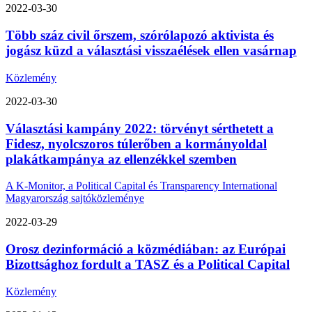
2022-03-30
Több száz civil őrszem, szórólapozó aktivista és
jogász küzd a választási visszaélések ellen vasárnap
Közlemény
2022-03-30
Választási kampány 2022: törvényt sérthetett a
Fidesz, nyolcszoros túlerőben a kormányoldal
plakátkampánya az ellenzékkel szemben
A K-Monitor, a Political Capital és Transparency International
Magyarország sajtóközleménye
2022-03-29
Orosz dezinformáció a közmédiában: az Európai
Bizottsághoz fordult a TASZ és a Political Capital
Közlemény