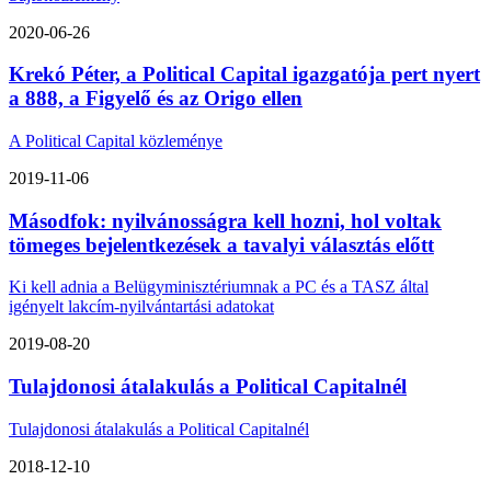
2020-06-26
Krekó Péter, a Political Capital igazgatója pert nyert
a 888, a Figyelő és az Origo ellen
A Political Capital közleménye
2019-11-06
Másodfok: nyilvánosságra kell hozni, hol voltak
tömeges bejelentkezések a tavalyi választás előtt
Ki kell adnia a Belügyminisztériumnak a PC és a TASZ által
igényelt lakcím-nyilvántartási adatokat
2019-08-20
Tulajdonosi átalakulás a Political Capitalnél
Tulajdonosi átalakulás a Political Capitalnél
2018-12-10