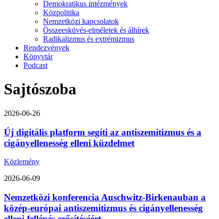
Demokratikus intézmények
Közpolitika
Nemzetközi kapcsolatok
Összeesküvés-elméletek és álhírek
Radikalizmus és extrémizmus
Rendezvények
Könyvtár
Podcast
Sajtószoba
2026-06-26
Új digitális platform segíti az antiszemitizmus és a
cigányellenesség elleni küzdelmet
Közlemény
2026-06-09
Nemzetközi konferencia Auschwitz-Birkenauban a
közép-európai antiszemitizmus és cigányellenesség
elleni fellépés erősítéséért