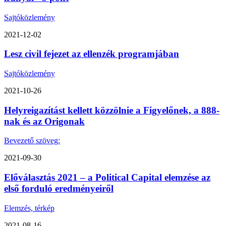
Sajtóközlemény
2021-12-02
Lesz civil fejezet az ellenzék programjában
Sajtóközlemény
2021-10-26
Helyreigazítást kellett közzölnie a Figyelőnek, a 888-
nak és az Origonak
Bevezető szöveg:
2021-09-30
Előválasztás 2021 – a Political Capital elemzése az
első forduló eredményeiről
Elemzés, térkép
2021-08-16