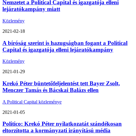
Nemzetet a Political Capital és igazgatója elleni
lejáratókampány miatt
Közlemény
2021-02-18
A bíróság szerint is hazugságban fogant a Political
Capital és igazgatója elleni lejáratókampány
Közlemény
2021-01-29
Krekó Péter büntetőfeljelentést tett Bayer Zsolt,
Menczer Tamás és Bácskai Balázs ellen
A Political Capital közleménye
2021-01-05
Politico: Krekó Péter nyilatkozatát szándékosan
eltorzította a kormányzati irányítású média