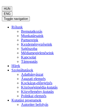
HUN
ENG
Toggle navigation
Rólunk
Bemutatkozás
Munkatársaink
Partnereink
Kezdeményezéseink
Sajtószoba
Médiamegjelenéseink
Kapcsolat
Támogatás
Hírek
Szolgáltatások
Adatbányászat
Ágazati elemzés
Kockázat-előrejelzés
Közösségimédia-kutatás
Közvélemény-kutatás
Politikai elemzés
Kutatási programok
Autoriter befolyás