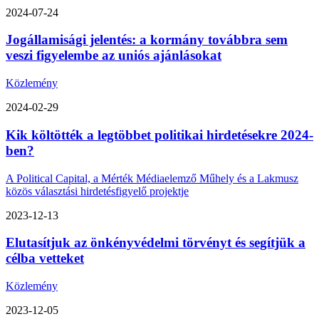
2024-07-24
Jogállamisági jelentés: a kormány továbbra sem
veszi figyelembe az uniós ajánlásokat
Közlemény
2024-02-29
Kik költötték a legtöbbet politikai hirdetésekre 2024-
ben?
A Political Capital, a Mérték Médiaelemző Műhely és a Lakmusz
közös választási hirdetésfigyelő projektje
2023-12-13
Elutasítjuk az önkényvédelmi törvényt és segítjük a
célba vetteket
Közlemény
2023-12-05