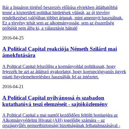
Bár a listaáron történő beszerzés előírása elviekben átláthatóbbá
tenné a közterületi politikai hirdetések világát, az új törvény
rendelkezései valójában többet ártanak, mint amennyit használnak.
Ez a törvény tehát sem az alkotmányosság, sem az ésszerűség
próbáját nem állja ki, a választásig hátralé
2016-04-25
A Political Capital reakciója Németh Szilárd mai
ámokfutására
A Political Capital felszólítja a kormányoldal politikusait, hogy
fejezzék be azt az átlátszó gyakorlatot, hogy korrupciógyanús ügyek
miatti figyelemeltereléshez használják fel az intézetet.
2016-04-21
A Political Capital nyilvánossá és szabadon
kutathatóvá teszi elemzéseit - sajtóközlemény
A Political Capital a mai naptól kezdődően feltölti honlapjára az
Alkotmányvédelmi Hivatal (AH) jogelődje számára – az
országgyűlés nemzetbiztonsági bizottságának felhatalmazásával -