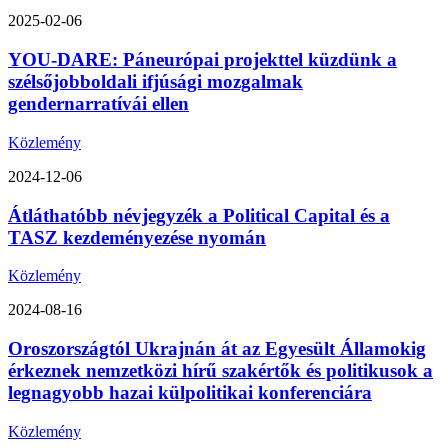
2025-02-06
YOU-DARE: Páneurópai projekttel küzdünk a
szélsőjobboldali ifjúsági mozgalmak
gendernarratívái ellen
Közlemény
2024-12-06
Átláthatóbb névjegyzék a Political Capital és a
TASZ kezdeményezése nyomán
Közlemény
2024-08-16
Oroszországtól Ukrajnán át az Egyesült Államokig
érkeznek nemzetközi hírű szakértők és politikusok a
legnagyobb hazai külpolitikai konferenciára
Közlemény