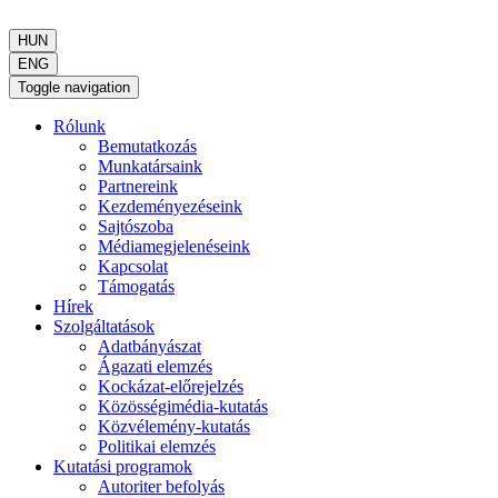
HUN
ENG
Toggle navigation
Rólunk
Bemutatkozás
Munkatársaink
Partnereink
Kezdeményezéseink
Sajtószoba
Médiamegjelenéseink
Kapcsolat
Támogatás
Hírek
Szolgáltatások
Adatbányászat
Ágazati elemzés
Kockázat-előrejelzés
Közösségimédia-kutatás
Közvélemény-kutatás
Politikai elemzés
Kutatási programok
Autoriter befolyás