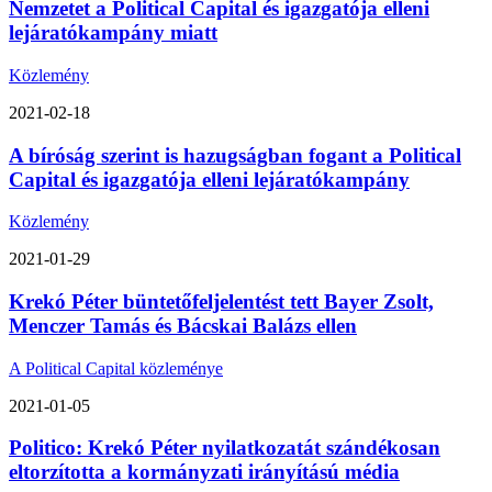
Nemzetet a Political Capital és igazgatója elleni
lejáratókampány miatt
Közlemény
2021-02-18
A bíróság szerint is hazugságban fogant a Political
Capital és igazgatója elleni lejáratókampány
Közlemény
2021-01-29
Krekó Péter büntetőfeljelentést tett Bayer Zsolt,
Menczer Tamás és Bácskai Balázs ellen
A Political Capital közleménye
2021-01-05
Politico: Krekó Péter nyilatkozatát szándékosan
eltorzította a kormányzati irányítású média