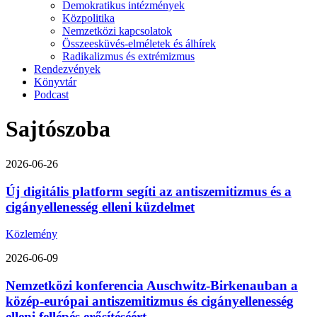
Demokratikus intézmények
Közpolitika
Nemzetközi kapcsolatok
Összeesküvés-elméletek és álhírek
Radikalizmus és extrémizmus
Rendezvények
Könyvtár
Podcast
Sajtószoba
2026-06-26
Új digitális platform segíti az antiszemitizmus és a
cigányellenesség elleni küzdelmet
Közlemény
2026-06-09
Nemzetközi konferencia Auschwitz-Birkenauban a
közép-európai antiszemitizmus és cigányellenesség
elleni fellépés erősítéséért