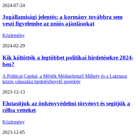
2024-07-24
Jogállamisági jelentés: a kormány továbbra sem
veszi figyelembe az uniós ajánlásokat
Közlemény
2024-02-29
Kik költötték a legtöbbet politikai hirdetésekre 2024-
ben?
A Political Capital, a Mérték Médiaelemző Műhely és a Lakmusz
közös választási hirdetésfigyelő projektje
2023-12-13
Elutasítjuk az önkényvédelmi törvényt és segítjük a
célba vetteket
Közlemény
2023-12-05