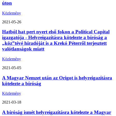
úton
Közlemény
2021-05-26
Hatból hat pert nyert első fokon a Political Capital
igazgatója - Helyreigazításra kötelezte a bíróság a
„köz”tévé híradóját is a Krekó Péterről terjesztett
valótlanságok miatt
Közlemény
2021-05-05
A Magyar Nemzet után az Origot is helyreigazításra
kötelezte a bíróság
Közlemény
2021-03-18
A bíróság ismét helyreigazításra kötelezte a Magyar