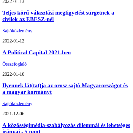
2022-01-13
Teljes körű választási megfigyelést sürgetnek a
civilek az EBESZ-nél
Sajtóközlemény
2022-01-12
A Political Capital 2021-ben
Összefoglaló
2022-01-10
Ilyennek lát(tat)ja az orosz sajtó Magyarországot és
a magyar kormányt
Sajtóközlemény
2021-12-06
A közösségimédia-szabályozás dilemmái és lehetséges
irányai - 5 pont