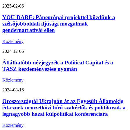
2025-02-06
YOU-DARE: Páneurópai projekttel küzdünk a
szélsőjobboldali ifjúsági mozgalmak
gendernarratívái ellen
Közlemény
2024-12-06
Átláthatóbb névjegyzék a Political Capital és a
TASZ kezdeményezése nyomán
Közlemény
2024-08-16
Oroszországtól Ukrajnán át az Egyesült Államokig
érkeznek nemzetközi hírű szakértők és politikusok a
legnagyobb hazai külpolitikai konferenciára
Közlemény