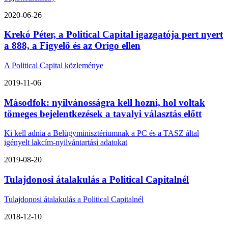
2020-06-26
Krekó Péter, a Political Capital igazgatója pert nyert
a 888, a Figyelő és az Origo ellen
A Political Capital közleménye
2019-11-06
Másodfok: nyilvánosságra kell hozni, hol voltak
tömeges bejelentkezések a tavalyi választás előtt
Ki kell adnia a Belügyminisztériumnak a PC és a TASZ által
igényelt lakcím-nyilvántartási adatokat
2019-08-20
Tulajdonosi átalakulás a Political Capitalnél
Tulajdonosi átalakulás a Political Capitalnél
2018-12-10