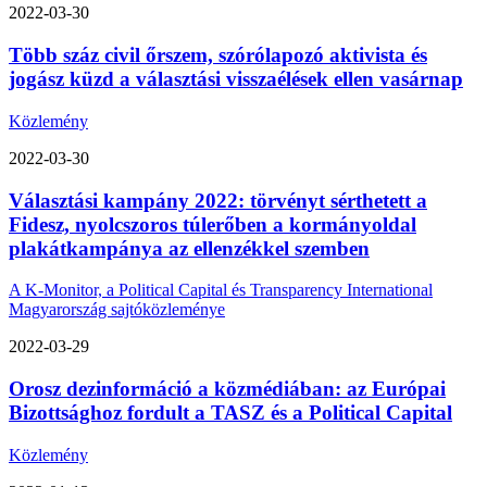
2022-03-30
Több száz civil őrszem, szórólapozó aktivista és
jogász küzd a választási visszaélések ellen vasárnap
Közlemény
2022-03-30
Választási kampány 2022: törvényt sérthetett a
Fidesz, nyolcszoros túlerőben a kormányoldal
plakátkampánya az ellenzékkel szemben
A K-Monitor, a Political Capital és Transparency International
Magyarország sajtóközleménye
2022-03-29
Orosz dezinformáció a közmédiában: az Európai
Bizottsághoz fordult a TASZ és a Political Capital
Közlemény