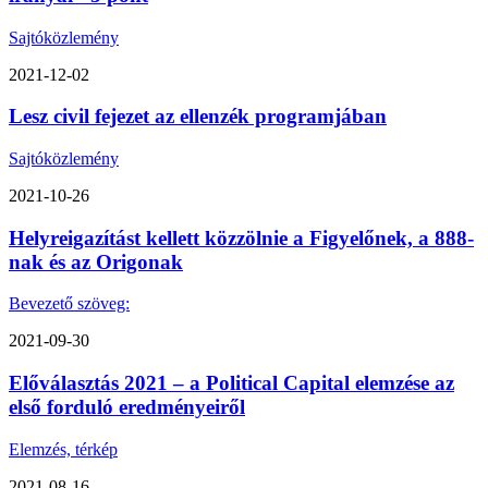
Sajtóközlemény
2021-12-02
Lesz civil fejezet az ellenzék programjában
Sajtóközlemény
2021-10-26
Helyreigazítást kellett közzölnie a Figyelőnek, a 888-
nak és az Origonak
Bevezető szöveg:
2021-09-30
Előválasztás 2021 – a Political Capital elemzése az
első forduló eredményeiről
Elemzés, térkép
2021-08-16