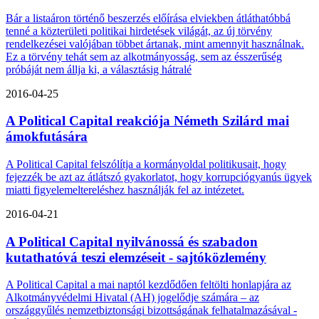
Bár a listaáron történő beszerzés előírása elviekben átláthatóbbá
tenné a közterületi politikai hirdetések világát, az új törvény
rendelkezései valójában többet ártanak, mint amennyit használnak.
Ez a törvény tehát sem az alkotmányosság, sem az ésszerűség
próbáját nem állja ki, a választásig hátralé
2016-04-25
A Political Capital reakciója Németh Szilárd mai
ámokfutására
A Political Capital felszólítja a kormányoldal politikusait, hogy
fejezzék be azt az átlátszó gyakorlatot, hogy korrupciógyanús ügyek
miatti figyelemeltereléshez használják fel az intézetet.
2016-04-21
A Political Capital nyilvánossá és szabadon
kutathatóvá teszi elemzéseit - sajtóközlemény
A Political Capital a mai naptól kezdődően feltölti honlapjára az
Alkotmányvédelmi Hivatal (AH) jogelődje számára – az
országgyűlés nemzetbiztonsági bizottságának felhatalmazásával -