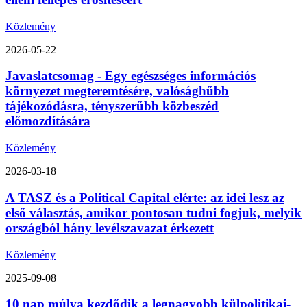
Közlemény
2026-05-22
Javaslatcsomag - Egy egészséges információs
környezet megteremtésére, valósághűbb
tájékozódásra, tényszerűbb közbeszéd
előmozdítására
Közlemény
2026-03-18
A TASZ és a Political Capital elérte: az idei lesz az
első választás, amikor pontosan tudni fogjuk, melyik
országból hány levélszavazat érkezett
Közlemény
2025-09-08
10 nap múlva kezdődik a legnagyobb külpolitikai-