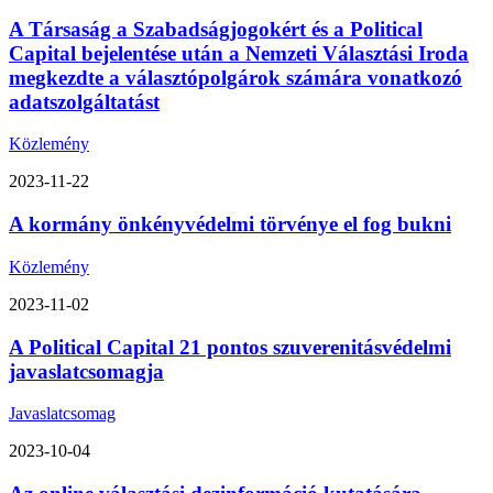
A Társaság a Szabadságjogokért és a Political
Capital bejelentése után a Nemzeti Választási Iroda
megkezdte a választópolgárok számára vonatkozó
adatszolgáltatást
Közlemény
2023-11-22
A kormány önkényvédelmi törvénye el fog bukni
Közlemény
2023-11-02
A Political Capital 21 pontos szuverenitásvédelmi
javaslatcsomagja
Javaslatcsomag
2023-10-04