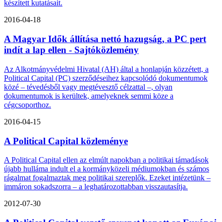
készített kutatásait.
2016-04-18
A Magyar Idők állítása nettó hazugság, a PC pert
indít a lap ellen - Sajtóközlemény
Az Alkotmányvédelmi Hivatal (AH) által a honlapján közzétett, a
Political Capital (PC) szerződéseihez kapcsolódó dokumentumok
közé – tévedésből vagy megtévesztő célzattal –, olyan
dokumentumok is kerültek, amelyeknek semmi köze a
cégcsoporthoz.
2016-04-15
A Political Capital közleménye
A Political Capital ellen az elmúlt napokban a politikai támadások
újabb hulláma indult el a kormányközeli médiumokban és számos
rágalmat fogalmaztak meg politikai szereplők. Ezeket intézetünk –
immáron sokadszorra – a leghatározottabban visszautasítja.
2012-07-30