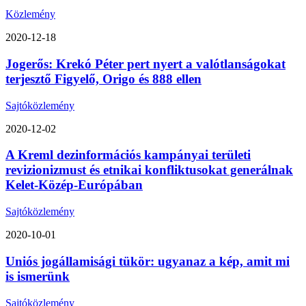
Közlemény
2020-12-18
Jogerős: Krekó Péter pert nyert a valótlanságokat
terjesztő Figyelő, Origo és 888 ellen
Sajtóközlemény
2020-12-02
A Kreml dezinformációs kampányai területi
revizionizmust és etnikai konfliktusokat generálnak
Kelet-Közép-Európában
Sajtóközlemény
2020-10-01
Uniós jogállamisági tükör: ugyanaz a kép, amit mi
is ismerünk
Sajtóközlemény