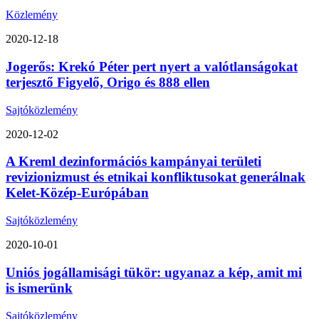
Közlemény
2020-12-18
Jogerős: Krekó Péter pert nyert a valótlanságokat
terjesztő Figyelő, Origo és 888 ellen
Sajtóközlemény
2020-12-02
A Kreml dezinformációs kampányai területi
revizionizmust és etnikai konfliktusokat generálnak
Kelet-Közép-Európában
Sajtóközlemény
2020-10-01
Uniós jogállamisági tükör: ugyanaz a kép, amit mi
is ismerünk
Sajtóközlemény