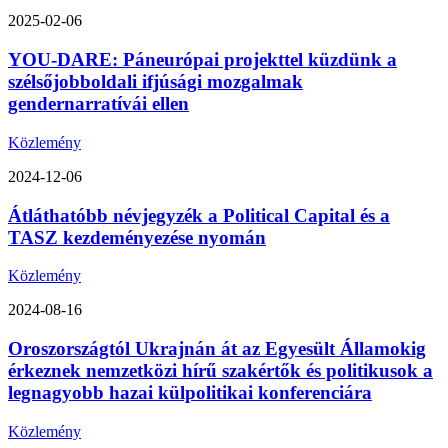
2025-02-06
YOU-DARE: Páneurópai projekttel küzdünk a
szélsőjobboldali ifjúsági mozgalmak
gendernarratívái ellen
Közlemény
2024-12-06
Átláthatóbb névjegyzék a Political Capital és a
TASZ kezdeményezése nyomán
Közlemény
2024-08-16
Oroszországtól Ukrajnán át az Egyesült Államokig
érkeznek nemzetközi hírű szakértők és politikusok a
legnagyobb hazai külpolitikai konferenciára
Közlemény