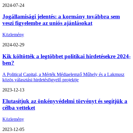
2024-07-24
Jogállamisági jelentés: a kormány továbbra sem
veszi figyelembe az uniós ajánlásokat
Közlemény
2024-02-29
Kik költötték a legtöbbet politikai hirdetésekre 2024-
ben?
A Political Capital, a Mérték Médiaelemző Műhely és a Lakmusz
közös választási hirdetésfigyelő projektje
2023-12-13
Elutasítjuk az önkényvédelmi törvényt és segítjük a
célba vetteket
Közlemény
2023-12-05