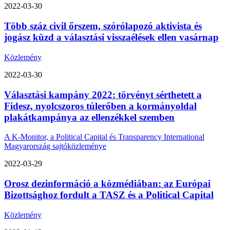
2022-03-30
Több száz civil őrszem, szórólapozó aktivista és
jogász küzd a választási visszaélések ellen vasárnap
Közlemény
2022-03-30
Választási kampány 2022: törvényt sérthetett a
Fidesz, nyolcszoros túlerőben a kormányoldal
plakátkampánya az ellenzékkel szemben
A K-Monitor, a Political Capital és Transparency International
Magyarország sajtóközleménye
2022-03-29
Orosz dezinformáció a közmédiában: az Európai
Bizottsághoz fordult a TASZ és a Political Capital
Közlemény