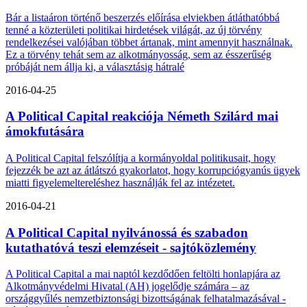
Bár a listaáron történő beszerzés előírása elviekben átláthatóbbá
tenné a közterületi politikai hirdetések világát, az új törvény
rendelkezései valójában többet ártanak, mint amennyit használnak.
Ez a törvény tehát sem az alkotmányosság, sem az ésszerűség
próbáját nem állja ki, a választásig hátralé
2016-04-25
A Political Capital reakciója Németh Szilárd mai
ámokfutására
A Political Capital felszólítja a kormányoldal politikusait, hogy
fejezzék be azt az átlátszó gyakorlatot, hogy korrupciógyanús ügyek
miatti figyelemeltereléshez használják fel az intézetet.
2016-04-21
A Political Capital nyilvánossá és szabadon
kutathatóvá teszi elemzéseit - sajtóközlemény
A Political Capital a mai naptól kezdődően feltölti honlapjára az
Alkotmányvédelmi Hivatal (AH) jogelődje számára – az
országgyűlés nemzetbiztonsági bizottságának felhatalmazásával -