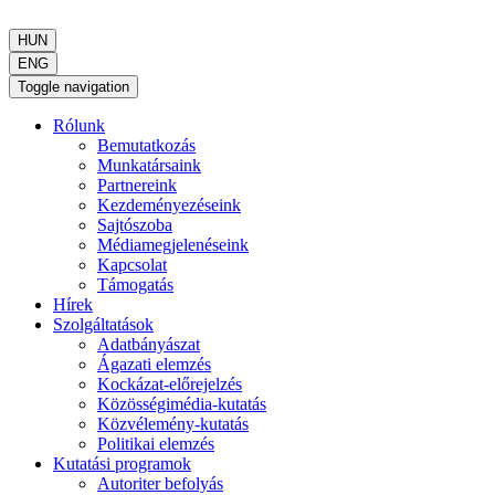
HUN
ENG
Toggle navigation
Rólunk
Bemutatkozás
Munkatársaink
Partnereink
Kezdeményezéseink
Sajtószoba
Médiamegjelenéseink
Kapcsolat
Támogatás
Hírek
Szolgáltatások
Adatbányászat
Ágazati elemzés
Kockázat-előrejelzés
Közösségimédia-kutatás
Közvélemény-kutatás
Politikai elemzés
Kutatási programok
Autoriter befolyás