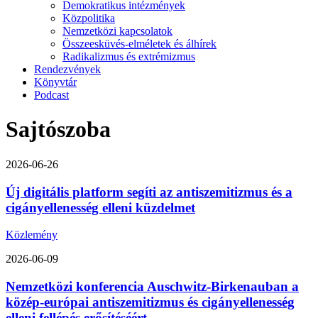
Demokratikus intézmények
Közpolitika
Nemzetközi kapcsolatok
Összeesküvés-elméletek és álhírek
Radikalizmus és extrémizmus
Rendezvények
Könyvtár
Podcast
Sajtószoba
2026-06-26
Új digitális platform segíti az antiszemitizmus és a
cigányellenesség elleni küzdelmet
Közlemény
2026-06-09
Nemzetközi konferencia Auschwitz-Birkenauban a
közép-európai antiszemitizmus és cigányellenesség
elleni fellépés erősítéséért