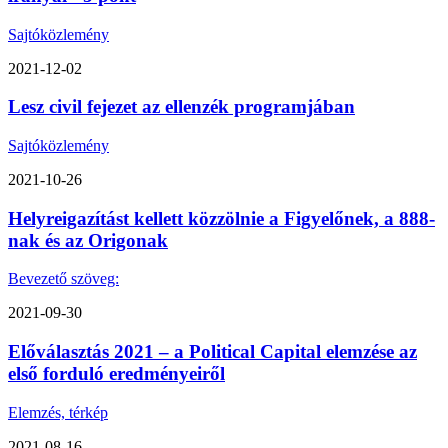
Sajtóközlemény
2021-12-02
Lesz civil fejezet az ellenzék programjában
Sajtóközlemény
2021-10-26
Helyreigazítást kellett közzölnie a Figyelőnek, a 888-
nak és az Origonak
Bevezető szöveg:
2021-09-30
Előválasztás 2021 – a Political Capital elemzése az
első forduló eredményeiről
Elemzés, térkép
2021-08-16