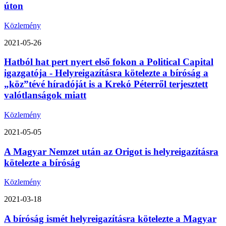
úton
Közlemény
2021-05-26
Hatból hat pert nyert első fokon a Political Capital
igazgatója - Helyreigazításra kötelezte a bíróság a
„köz”tévé híradóját is a Krekó Péterről terjesztett
valótlanságok miatt
Közlemény
2021-05-05
A Magyar Nemzet után az Origot is helyreigazításra
kötelezte a bíróság
Közlemény
2021-03-18
A bíróság ismét helyreigazításra kötelezte a Magyar