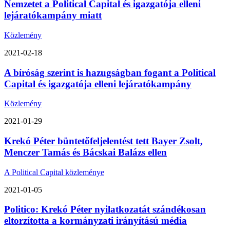
Nemzetet a Political Capital és igazgatója elleni
lejáratókampány miatt
Közlemény
2021-02-18
A bíróság szerint is hazugságban fogant a Political
Capital és igazgatója elleni lejáratókampány
Közlemény
2021-01-29
Krekó Péter büntetőfeljelentést tett Bayer Zsolt,
Menczer Tamás és Bácskai Balázs ellen
A Political Capital közleménye
2021-01-05
Politico: Krekó Péter nyilatkozatát szándékosan
eltorzította a kormányzati irányítású média