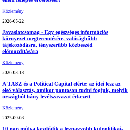
Közlemény
2026-05-22
Javaslatcsomag - Egy egészséges információs
környezet megteremtésére, valósághűbb
tájékozódásra, tényszerűbb közbeszéd
előmozdítására
Közlemény
2026-03-18
A TASZ és a Political Capital elérte: az idei lesz az
első választás, amikor pontosan tudni fogjuk, melyik
országból hány levélszavazat érkezett
Közlemény
2025-09-08
10 nap múlva kezdődik a legnagyobb külpolitikai-