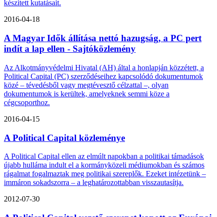
készített kutatásait.
2016-04-18
A Magyar Idők állítása nettó hazugság, a PC pert
indít a lap ellen - Sajtóközlemény
Az Alkotmányvédelmi Hivatal (AH) által a honlapján közzétett, a
Political Capital (PC) szerződéseihez kapcsolódó dokumentumok
közé – tévedésből vagy megtévesztő célzattal –, olyan
dokumentumok is kerültek, amelyeknek semmi köze a
cégcsoporthoz.
2016-04-15
A Political Capital közleménye
A Political Capital ellen az elmúlt napokban a politikai támadások
újabb hulláma indult el a kormányközeli médiumokban és számos
rágalmat fogalmaztak meg politikai szereplők. Ezeket intézetünk –
immáron sokadszorra – a leghatározottabban visszautasítja.
2012-07-30