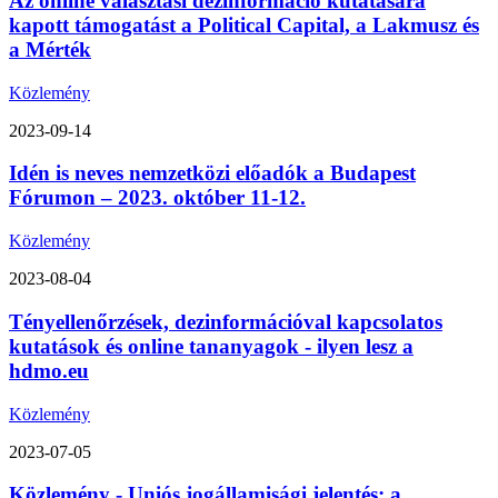
Az online választási dezinformáció kutatására
kapott támogatást a Political Capital, a Lakmusz és
a Mérték
Közlemény
2023-09-14
Idén is neves nemzetközi előadók a Budapest
Fórumon – 2023. október 11-12.
Közlemény
2023-08-04
Tényellenőrzések, dezinformációval kapcsolatos
kutatások és online tananyagok - ilyen lesz a
hdmo.eu
Közlemény
2023-07-05
Közlemény - Uniós jogállamisági jelentés: a