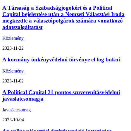
A Társaság a Szabadságjogokért és a Political
Capital bejelentése után a Nemzeti Választási Iroda
megkezdte a választópolgárok számára vonatkozó
adatszolgáltatást
Közlemény
2023-11-22
A kormány önkényvédelmi törvénye el fog bukni
Közlemény
2023-11-02
A Political Capital 21 pontos szuverenitásvédelmi
javaslatcsomagja
Javaslatcsomag
2023-10-04