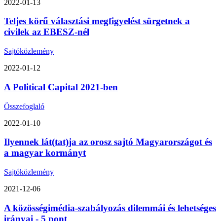
2022-01-13
Teljes körű választási megfigyelést sürgetnek a
civilek az EBESZ-nél
Sajtóközlemény
2022-01-12
A Political Capital 2021-ben
Összefoglaló
2022-01-10
Ilyennek lát(tat)ja az orosz sajtó Magyarországot és
a magyar kormányt
Sajtóközlemény
2021-12-06
A közösségimédia-szabályozás dilemmái és lehetséges
irányai - 5 pont