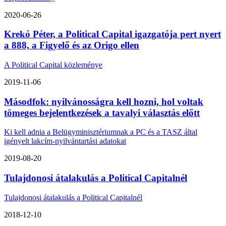
2020-06-26
Krekó Péter, a Political Capital igazgatója pert nyert
a 888, a Figyelő és az Origo ellen
A Political Capital közleménye
2019-11-06
Másodfok: nyilvánosságra kell hozni, hol voltak
tömeges bejelentkezések a tavalyi választás előtt
Ki kell adnia a Belügyminisztériumnak a PC és a TASZ által
igényelt lakcím-nyilvántartási adatokat
2019-08-20
Tulajdonosi átalakulás a Political Capitalnél
Tulajdonosi átalakulás a Political Capitalnél
2018-12-10