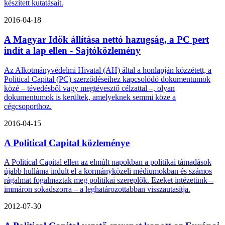
készített kutatásait.
2016-04-18
A Magyar Idők állítása nettó hazugság, a PC pert
indít a lap ellen - Sajtóközlemény
Az Alkotmányvédelmi Hivatal (AH) által a honlapján közzétett, a
Political Capital (PC) szerződéseihez kapcsolódó dokumentumok
közé – tévedésből vagy megtévesztő célzattal –, olyan
dokumentumok is kerültek, amelyeknek semmi köze a
cégcsoporthoz.
2016-04-15
A Political Capital közleménye
A Political Capital ellen az elmúlt napokban a politikai támadások
újabb hulláma indult el a kormányközeli médiumokban és számos
rágalmat fogalmaztak meg politikai szereplők. Ezeket intézetünk –
immáron sokadszorra – a leghatározottabban visszautasítja.
2012-07-30