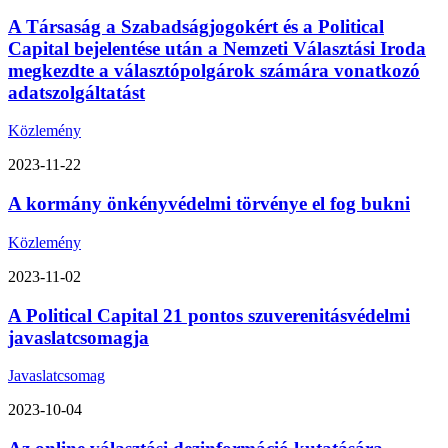
A Társaság a Szabadságjogokért és a Political
Capital bejelentése után a Nemzeti Választási Iroda
megkezdte a választópolgárok számára vonatkozó
adatszolgáltatást
Közlemény
2023-11-22
A kormány önkényvédelmi törvénye el fog bukni
Közlemény
2023-11-02
A Political Capital 21 pontos szuverenitásvédelmi
javaslatcsomagja
Javaslatcsomag
2023-10-04