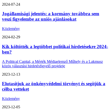
2024-07-24
Jogállamisági jelentés: a kormány továbbra sem
veszi figyelembe az uniós ajánlásokat
Közlemény
2024-02-29
Kik költötték a legtöbbet politikai hirdetésekre 2024-
ben?
A Political Capital, a Mérték Médiaelemző Műhely és a Lakmusz
közös választási hirdetésfigyelő projektje
2023-12-13
Elutasítjuk az önkényvédelmi törvényt és segítjük a
célba vetteket
Közlemény
2023-12-05