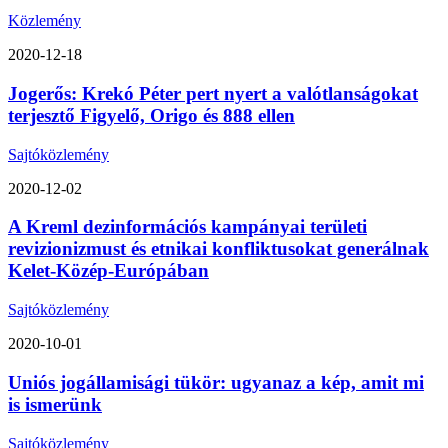
Közlemény
2020-12-18
Jogerős: Krekó Péter pert nyert a valótlanságokat
terjesztő Figyelő, Origo és 888 ellen
Sajtóközlemény
2020-12-02
A Kreml dezinformációs kampányai területi
revizionizmust és etnikai konfliktusokat generálnak
Kelet-Közép-Európában
Sajtóközlemény
2020-10-01
Uniós jogállamisági tükör: ugyanaz a kép, amit mi
is ismerünk
Sajtóközlemény