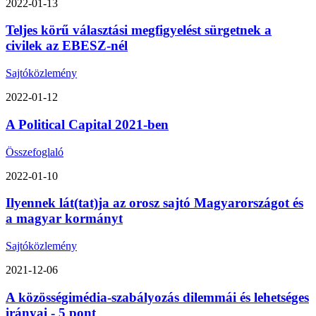
2022-01-13
Teljes körű választási megfigyelést sürgetnek a
civilek az EBESZ-nél
Sajtóközlemény
2022-01-12
A Political Capital 2021-ben
Összefoglaló
2022-01-10
Ilyennek lát(tat)ja az orosz sajtó Magyarországot és
a magyar kormányt
Sajtóközlemény
2021-12-06
A közösségimédia-szabályozás dilemmái és lehetséges
irányai - 5 pont