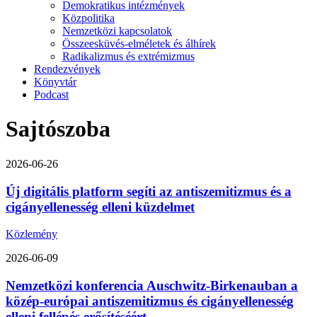
Demokratikus intézmények
Közpolitika
Nemzetközi kapcsolatok
Összeesküvés-elméletek és álhírek
Radikalizmus és extrémizmus
Rendezvények
Könyvtár
Podcast
Sajtószoba
2026-06-26
Új digitális platform segíti az antiszemitizmus és a
cigányellenesség elleni küzdelmet
Közlemény
2026-06-09
Nemzetközi konferencia Auschwitz-Birkenauban a
közép-európai antiszemitizmus és cigányellenesség
elleni fellépés erősítéséért