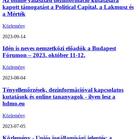
Az online választási dezinformáció kutatására
kapott támogatást a Political Capital, a Lakmusz és
a Mérték
Közlemény
2023-09-14
Idén is neves nemzetközi előadók a Budapest
Fórumon – 2023. október 11-12.
Közlemény
2023-08-04
Tényellenőrzések, dezinformációval kapcsolatos
kutatások és online tananyagok - ilyen lesz a
hdmo.eu
Közlemény
2023-07-05
Közlemény - Uniós jogállamisági jelentés: a