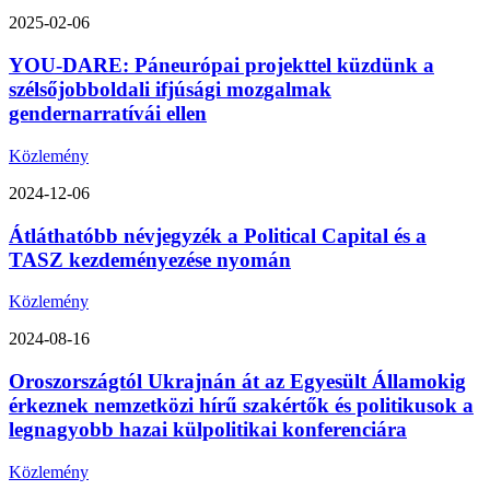
2025-02-06
YOU-DARE: Páneurópai projekttel küzdünk a
szélsőjobboldali ifjúsági mozgalmak
gendernarratívái ellen
Közlemény
2024-12-06
Átláthatóbb névjegyzék a Political Capital és a
TASZ kezdeményezése nyomán
Közlemény
2024-08-16
Oroszországtól Ukrajnán át az Egyesült Államokig
érkeznek nemzetközi hírű szakértők és politikusok a
legnagyobb hazai külpolitikai konferenciára
Közlemény