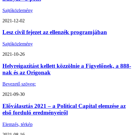
Sajtóközlemény
2021-12-02
Lesz civil fejezet az ellenzék programjában
Sajtóközlemény
2021-10-26
Helyreigazítást kellett közzölnie a Figyelőnek, a 888-
nak és az Origonak
Bevezető szöveg:
2021-09-30
Előválasztás 2021 – a Political Capital elemzése az
első forduló eredményeiről
Elemzés, térkép
2021-08-16