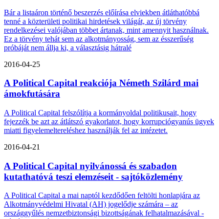
Bár a listaáron történő beszerzés előírása elviekben átláthatóbbá
tenné a közterületi politikai hirdetések világát, az új törvény
rendelkezései valójában többet ártanak, mint amennyit használnak.
Ez a törvény tehát sem az alkotmányosság, sem az ésszerűség
próbáját nem állja ki, a választásig hátralé
2016-04-25
A Political Capital reakciója Németh Szilárd mai
ámokfutására
A Political Capital felszólítja a kormányoldal politikusait, hogy
fejezzék be azt az átlátszó gyakorlatot, hogy korrupciógyanús ügyek
miatti figyelemeltereléshez használják fel az intézetet.
2016-04-21
A Political Capital nyilvánossá és szabadon
kutathatóvá teszi elemzéseit - sajtóközlemény
A Political Capital a mai naptól kezdődően feltölti honlapjára az
Alkotmányvédelmi Hivatal (AH) jogelődje számára – az
országgyűlés nemzetbiztonsági bizottságának felhatalmazásával -