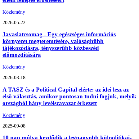
Közlemény
2026-05-22
Javaslatcsomag - Egy egészséges információs
környezet megteremtésére, valósághűbb
tájékozódásra, tényszerűbb közbeszéd
előmozdítására
Közlemény
2026-03-18
A TASZ és a Political Capital elérte: az idei lesz az
első választás, amikor pontosan tudni fogjuk, melyik
országból hány levélszavazat érkezett
Közlemény
2025-09-08
10 nap múlva kezdődik a legnagyobb külpolitikai-