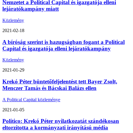
Nemzetet a Political Capital és igazgatója elleni
lejáratókampány miatt
Közlemény
2021-02-18
A bíróság szerint is hazugságban fogant a Political
Capital és igazgatója elleni lejáratókampány
Közlemény
2021-01-29
Krekó Péter büntetőfeljelentést tett Bayer Zsolt,
Menczer Tamás és Bácskai Balázs ellen
A Political Capital közleménye
2021-01-05
Politico: Krekó Péter nyilatkozatát szándékosan
eltorzította a kormányzati irányítású média