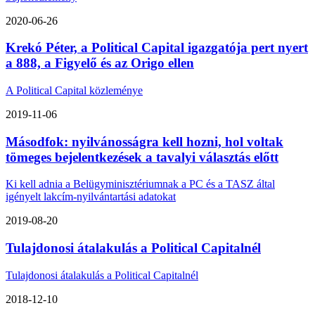
2020-06-26
Krekó Péter, a Political Capital igazgatója pert nyert
a 888, a Figyelő és az Origo ellen
A Political Capital közleménye
2019-11-06
Másodfok: nyilvánosságra kell hozni, hol voltak
tömeges bejelentkezések a tavalyi választás előtt
Ki kell adnia a Belügyminisztériumnak a PC és a TASZ által
igényelt lakcím-nyilvántartási adatokat
2019-08-20
Tulajdonosi átalakulás a Political Capitalnél
Tulajdonosi átalakulás a Political Capitalnél
2018-12-10