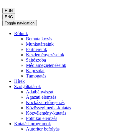
HUN
ENG
Toggle navigation
Rólunk
Bemutatkozás
Munkatársaink
Partnereink
Kezdeményezéseink
Sajtószoba
Médiamegjelenéseink
Kapcsolat
Támogatás
Hírek
Szolgáltatások
Adatbányászat
Ágazati elemzés
Kockázat-előrejelzés
Közösségimédia-kutatás
Közvélemény-kutatás
Politikai elemzés
Kutatási programok
Autoriter befolyás