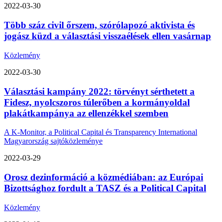
2022-03-30
Több száz civil őrszem, szórólapozó aktivista és
jogász küzd a választási visszaélések ellen vasárnap
Közlemény
2022-03-30
Választási kampány 2022: törvényt sérthetett a
Fidesz, nyolcszoros túlerőben a kormányoldal
plakátkampánya az ellenzékkel szemben
A K-Monitor, a Political Capital és Transparency International
Magyarország sajtóközleménye
2022-03-29
Orosz dezinformáció a közmédiában: az Európai
Bizottsághoz fordult a TASZ és a Political Capital
Közlemény