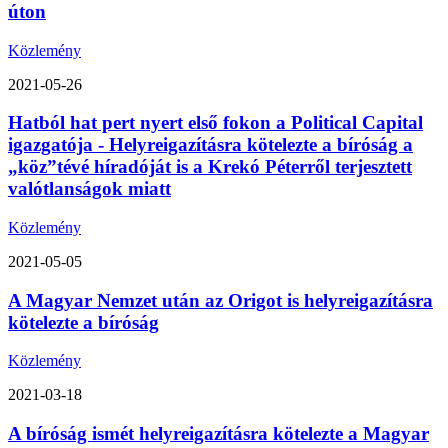
úton
Közlemény
2021-05-26
Hatból hat pert nyert első fokon a Political Capital
igazgatója - Helyreigazításra kötelezte a bíróság a
„köz”tévé híradóját is a Krekó Péterről terjesztett
valótlanságok miatt
Közlemény
2021-05-05
A Magyar Nemzet után az Origot is helyreigazításra
kötelezte a bíróság
Közlemény
2021-03-18
A bíróság ismét helyreigazításra kötelezte a Magyar