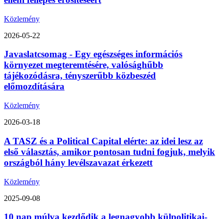
Közlemény
2026-05-22
Javaslatcsomag - Egy egészséges információs
környezet megteremtésére, valósághűbb
tájékozódásra, tényszerűbb közbeszéd
előmozdítására
Közlemény
2026-03-18
A TASZ és a Political Capital elérte: az idei lesz az
első választás, amikor pontosan tudni fogjuk, melyik
országból hány levélszavazat érkezett
Közlemény
2025-09-08
10 nap múlva kezdődik a legnagyobb külpolitikai-