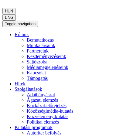
HUN
ENG
Toggle navigation
Rólunk
Bemutatkozás
Munkatársaink
Partnereink
Kezdeményezéseink
Sajtószoba
Médiamegjelenéseink
Kapcsolat
Támogatás
Hírek
Szolgáltatások
Adatbányászat
Ágazati elemzés
Kockázat-előrejelzés
Közösségimédia-kutatás
Közvélemény-kutatás
Politikai elemzés
Kutatási programok
Autoriter befolyás