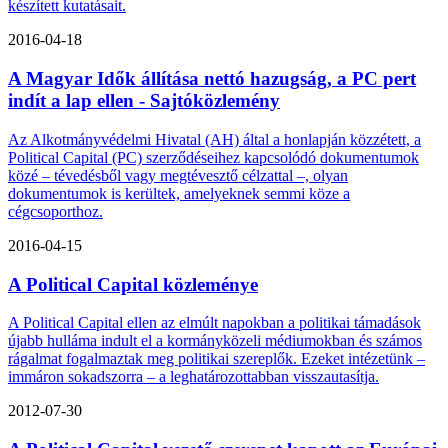
készített kutatásait.
2016-04-18
A Magyar Idők állítása nettó hazugság, a PC pert
indít a lap ellen - Sajtóközlemény
Az Alkotmányvédelmi Hivatal (AH) által a honlapján közzétett, a
Political Capital (PC) szerződéseihez kapcsolódó dokumentumok
közé – tévedésből vagy megtévesztő célzattal –, olyan
dokumentumok is kerültek, amelyeknek semmi köze a
cégcsoporthoz.
2016-04-15
A Political Capital közleménye
A Political Capital ellen az elmúlt napokban a politikai támadások
újabb hulláma indult el a kormányközeli médiumokban és számos
rágalmat fogalmaztak meg politikai szereplők. Ezeket intézetünk –
immáron sokadszorra – a leghatározottabban visszautasítja.
2012-07-30