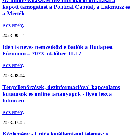
Az online választási dezinformáció kutatására
kapott támogatást a Political Capital, a Lakmusz és
a Mérték
Közlemény
2023-09-14
Idén is neves nemzetközi előadók a Budapest
Fórumon – 2023. október 11-12.
Közlemény
2023-08-04
Tényellenőrzések, dezinformációval kapcsolatos
kutatások és online tananyagok - ilyen lesz a
hdmo.eu
Közlemény
2023-07-05
Közlemény - Uniós jogállamisági jelentés: a