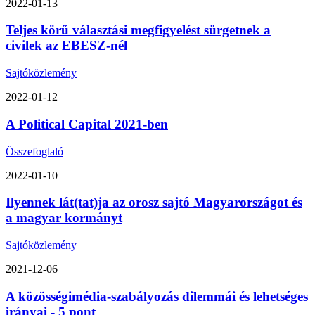
2022-01-13
Teljes körű választási megfigyelést sürgetnek a
civilek az EBESZ-nél
Sajtóközlemény
2022-01-12
A Political Capital 2021-ben
Összefoglaló
2022-01-10
Ilyennek lát(tat)ja az orosz sajtó Magyarországot és
a magyar kormányt
Sajtóközlemény
2021-12-06
A közösségimédia-szabályozás dilemmái és lehetséges
irányai - 5 pont