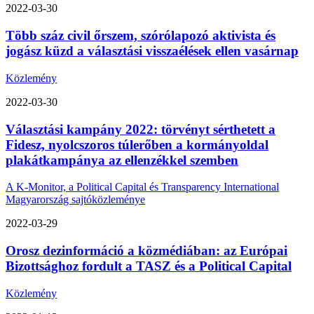
2022-03-30
Több száz civil őrszem, szórólapozó aktivista és
jogász küzd a választási visszaélések ellen vasárnap
Közlemény
2022-03-30
Választási kampány 2022: törvényt sérthetett a
Fidesz, nyolcszoros túlerőben a kormányoldal
plakátkampánya az ellenzékkel szemben
A K-Monitor, a Political Capital és Transparency International
Magyarország sajtóközleménye
2022-03-29
Orosz dezinformáció a közmédiában: az Európai
Bizottsághoz fordult a TASZ és a Political Capital
Közlemény