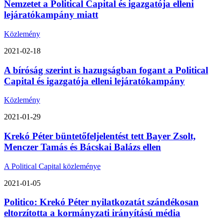
Nemzetet a Political Capital és igazgatója elleni
lejáratókampány miatt
Közlemény
2021-02-18
A bíróság szerint is hazugságban fogant a Political
Capital és igazgatója elleni lejáratókampány
Közlemény
2021-01-29
Krekó Péter büntetőfeljelentést tett Bayer Zsolt,
Menczer Tamás és Bácskai Balázs ellen
A Political Capital közleménye
2021-01-05
Politico: Krekó Péter nyilatkozatát szándékosan
eltorzította a kormányzati irányítású média