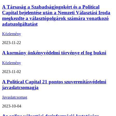
A Társaság a Szabadságjogokért és a Political
Capital bejelentése után a Nemzeti Választási Iroda
megkezdte a választópolgárok számára vonatkozó
adatszolgáltatást
Közlemény
2023-11-22
A kormány önkényvédelmi törvénye el fog bukni
Közlemény
2023-11-02
A Political Capital 21 pontos szuverenitásvédelmi
javaslatcsomagja
Javaslatcsomag
2023-10-04