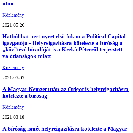
úton
Közlemény
2021-05-26
Hatból hat pert nyert első fokon a Political Capital
igazgatója - Helyreigazításra kötelezte a bíróság a
„köz”tévé híradóját is a Krekó Péterről terjesztett
valótlanságok miatt
Közlemény
2021-05-05
A Magyar Nemzet után az Origot is helyreigazításra
kötelezte a bíróság
Közlemény
2021-03-18
A bíróság ismét helyreigazításra kötelezte a Magyar