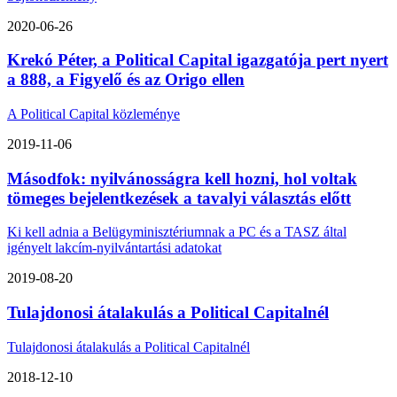
2020-06-26
Krekó Péter, a Political Capital igazgatója pert nyert
a 888, a Figyelő és az Origo ellen
A Political Capital közleménye
2019-11-06
Másodfok: nyilvánosságra kell hozni, hol voltak
tömeges bejelentkezések a tavalyi választás előtt
Ki kell adnia a Belügyminisztériumnak a PC és a TASZ által
igényelt lakcím-nyilvántartási adatokat
2019-08-20
Tulajdonosi átalakulás a Political Capitalnél
Tulajdonosi átalakulás a Political Capitalnél
2018-12-10