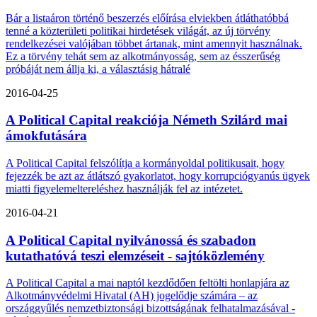
Bár a listaáron történő beszerzés előírása elviekben átláthatóbbá
tenné a közterületi politikai hirdetések világát, az új törvény
rendelkezései valójában többet ártanak, mint amennyit használnak.
Ez a törvény tehát sem az alkotmányosság, sem az ésszerűség
próbáját nem állja ki, a választásig hátralé
2016-04-25
A Political Capital reakciója Németh Szilárd mai
ámokfutására
A Political Capital felszólítja a kormányoldal politikusait, hogy
fejezzék be azt az átlátszó gyakorlatot, hogy korrupciógyanús ügyek
miatti figyelemeltereléshez használják fel az intézetet.
2016-04-21
A Political Capital nyilvánossá és szabadon
kutathatóvá teszi elemzéseit - sajtóközlemény
A Political Capital a mai naptól kezdődően feltölti honlapjára az
Alkotmányvédelmi Hivatal (AH) jogelődje számára – az
országgyűlés nemzetbiztonsági bizottságának felhatalmazásával -