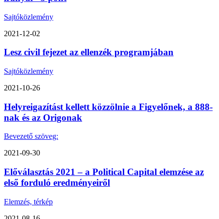
Sajtóközlemény
2021-12-02
Lesz civil fejezet az ellenzék programjában
Sajtóközlemény
2021-10-26
Helyreigazítást kellett közzölnie a Figyelőnek, a 888-
nak és az Origonak
Bevezető szöveg:
2021-09-30
Előválasztás 2021 – a Political Capital elemzése az
első forduló eredményeiről
Elemzés, térkép
2021-08-16