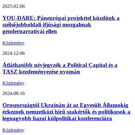
2025-02-06
YOU-DARE: Páneurópai projekttel küzdünk a
szélsőjobboldali ifjúsági mozgalmak
gendernarratívái ellen
Közlemény
2024-12-06
Átláthatóbb névjegyzék a Political Capital és a
TASZ kezdeményezése nyomán
Közlemény
2024-08-16
Oroszországtól Ukrajnán át az Egyesült Államokig
érkeznek nemzetközi hírű szakértők és politikusok a
legnagyobb hazai külpolitikai konferenciára
Közlemény