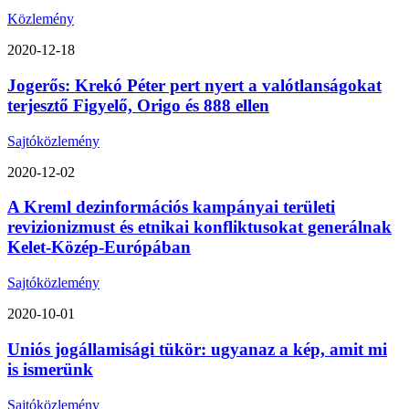
Közlemény
2020-12-18
Jogerős: Krekó Péter pert nyert a valótlanságokat
terjesztő Figyelő, Origo és 888 ellen
Sajtóközlemény
2020-12-02
A Kreml dezinformációs kampányai területi
revizionizmust és etnikai konfliktusokat generálnak
Kelet-Közép-Európában
Sajtóközlemény
2020-10-01
Uniós jogállamisági tükör: ugyanaz a kép, amit mi
is ismerünk
Sajtóközlemény