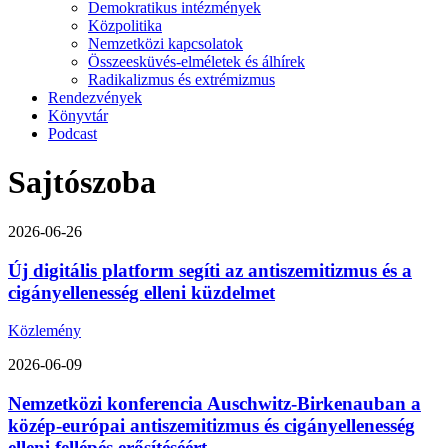
Demokratikus intézmények
Közpolitika
Nemzetközi kapcsolatok
Összeesküvés-elméletek és álhírek
Radikalizmus és extrémizmus
Rendezvények
Könyvtár
Podcast
Sajtószoba
2026-06-26
Új digitális platform segíti az antiszemitizmus és a
cigányellenesség elleni küzdelmet
Közlemény
2026-06-09
Nemzetközi konferencia Auschwitz-Birkenauban a
közép-európai antiszemitizmus és cigányellenesség
elleni fellépés erősítéséért