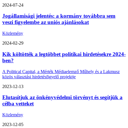
2024-07-24
Jogállamisági jelentés: a kormány továbbra sem
veszi figyelembe az uniós ajánlásokat
Közlemény
2024-02-29
Kik költötték a legtöbbet politikai hirdetésekre 2024-
ben?
A Political Capital, a Mérték Médiaelemző Műhely és a Lakmusz
közös választási hirdetésfigyelő projektje
2023-12-13
Elutasítjuk az önkényvédelmi törvényt és segítjük a
célba vetteket
Közlemény
2023-12-05