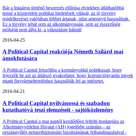
Bár a listaáron történő beszerzés előírása elviekben átláthatóbbá
tenné a közterületi politikai hirdetések világát, az új törvény
rendelkezései valójában többet ártanak, mint amennyit használnak.
Ez a törvény tehát sem az alkotmányosság, sem az ésszerűség
próbáját nem állja ki, a választásig hátralé
2016-04-25
A Political Capital reakciója Németh Szilárd mai
ámokfutására
A Political Capital felszólítja a kormányoldal politikusait, hogy
fejezzék be azt az átlátszó gyakorlatot, hogy korrupciógyanús ügyek
miatti figyelemeltereléshez használják fel az intézetet.
2016-04-21
A Political Capital nyilvánossá és szabadon
kutathatóvá teszi elemzéseit - sajtóközlemény
A Political Capital a mai naptól kezdődően feltölti honlapjára az
Alkotmányvédelmi Hivatal (AH) jogelődje számára – az
országgyűlés nemzetbiztonsági bizottságának felhatalmazásával -