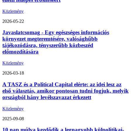
Közlemény
2026-05-22
Javaslatcsomag - Egy egészséges információs
környezet megteremtésére, valósághűbb
tájékozódásra, tényszerűbb közbeszéd
előmozdítására
Közlemény
2026-03-18
A TASZ és a Political Capital elérte: az idei lesz az
első választás, amikor pontosan tudni fogjuk, melyik
országból hány levélszavazat érkezett
Közlemény
2025-09-08
10 nap múlva kezdődik a legnagyobb külpolitikai-