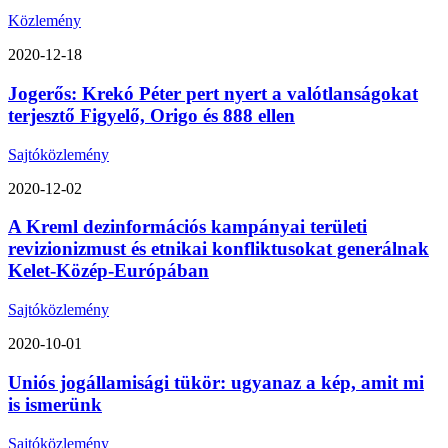
Közlemény
2020-12-18
Jogerős: Krekó Péter pert nyert a valótlanságokat
terjesztő Figyelő, Origo és 888 ellen
Sajtóközlemény
2020-12-02
A Kreml dezinformációs kampányai területi
revizionizmust és etnikai konfliktusokat generálnak
Kelet-Közép-Európában
Sajtóközlemény
2020-10-01
Uniós jogállamisági tükör: ugyanaz a kép, amit mi
is ismerünk
Sajtóközlemény