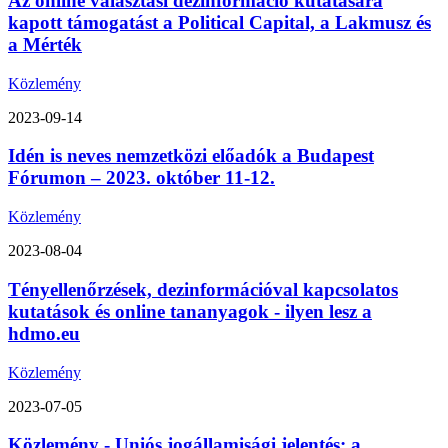
Az online választási dezinformáció kutatására
kapott támogatást a Political Capital, a Lakmusz és
a Mérték
Közlemény
2023-09-14
Idén is neves nemzetközi előadók a Budapest
Fórumon – 2023. október 11-12.
Közlemény
2023-08-04
Tényellenőrzések, dezinformációval kapcsolatos
kutatások és online tananyagok - ilyen lesz a
hdmo.eu
Közlemény
2023-07-05
Közlemény - Uniós jogállamisági jelentés: a