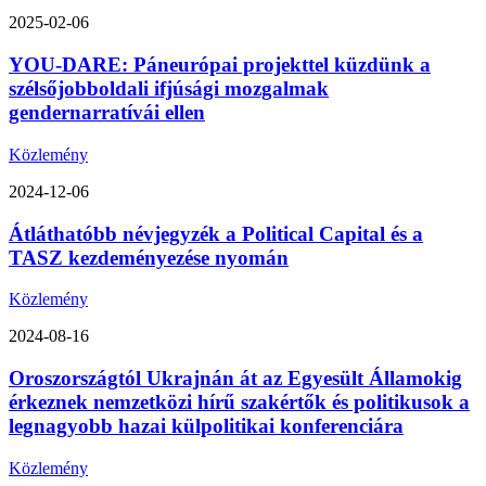
2025-02-06
YOU-DARE: Páneurópai projekttel küzdünk a
szélsőjobboldali ifjúsági mozgalmak
gendernarratívái ellen
Közlemény
2024-12-06
Átláthatóbb névjegyzék a Political Capital és a
TASZ kezdeményezése nyomán
Közlemény
2024-08-16
Oroszországtól Ukrajnán át az Egyesült Államokig
érkeznek nemzetközi hírű szakértők és politikusok a
legnagyobb hazai külpolitikai konferenciára
Közlemény