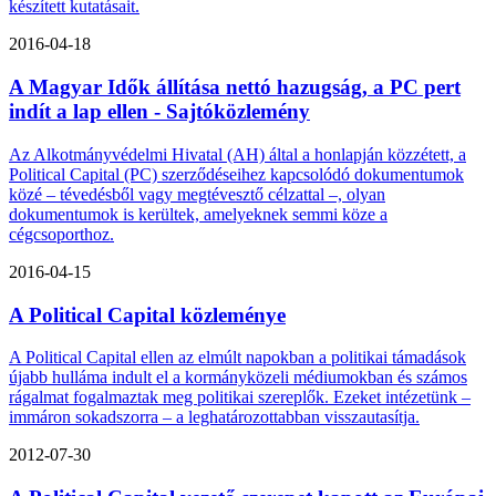
készített kutatásait.
2016-04-18
A Magyar Idők állítása nettó hazugság, a PC pert
indít a lap ellen - Sajtóközlemény
Az Alkotmányvédelmi Hivatal (AH) által a honlapján közzétett, a
Political Capital (PC) szerződéseihez kapcsolódó dokumentumok
közé – tévedésből vagy megtévesztő célzattal –, olyan
dokumentumok is kerültek, amelyeknek semmi köze a
cégcsoporthoz.
2016-04-15
A Political Capital közleménye
A Political Capital ellen az elmúlt napokban a politikai támadások
újabb hulláma indult el a kormányközeli médiumokban és számos
rágalmat fogalmaztak meg politikai szereplők. Ezeket intézetünk –
immáron sokadszorra – a leghatározottabban visszautasítja.
2012-07-30