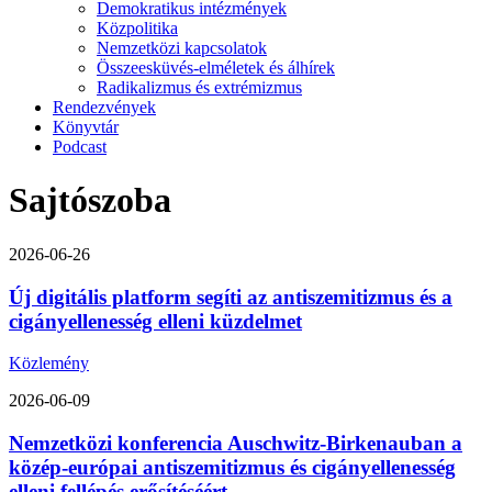
Demokratikus intézmények
Közpolitika
Nemzetközi kapcsolatok
Összeesküvés-elméletek és álhírek
Radikalizmus és extrémizmus
Rendezvények
Könyvtár
Podcast
Sajtószoba
2026-06-26
Új digitális platform segíti az antiszemitizmus és a
cigányellenesség elleni küzdelmet
Közlemény
2026-06-09
Nemzetközi konferencia Auschwitz-Birkenauban a
közép-európai antiszemitizmus és cigányellenesség
elleni fellépés erősítéséért