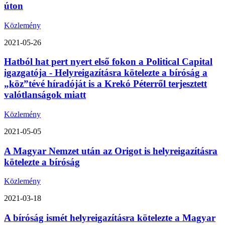
úton
Közlemény
2021-05-26
Hatból hat pert nyert első fokon a Political Capital
igazgatója - Helyreigazításra kötelezte a bíróság a
„köz”tévé híradóját is a Krekó Péterről terjesztett
valótlanságok miatt
Közlemény
2021-05-05
A Magyar Nemzet után az Origot is helyreigazításra
kötelezte a bíróság
Közlemény
2021-03-18
A bíróság ismét helyreigazításra kötelezte a Magyar