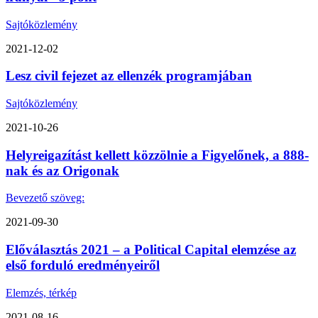
Sajtóközlemény
2021-12-02
Lesz civil fejezet az ellenzék programjában
Sajtóközlemény
2021-10-26
Helyreigazítást kellett közzölnie a Figyelőnek, a 888-
nak és az Origonak
Bevezető szöveg:
2021-09-30
Előválasztás 2021 – a Political Capital elemzése az
első forduló eredményeiről
Elemzés, térkép
2021-08-16