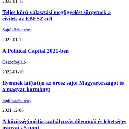
2022-01-13
Teljes körű választási megfigyelést sürgetnek a
civilek az EBESZ-nél
Sajtóközlemény
2022-01-12
A Political Capital 2021-ben
Összefoglaló
2022-01-10
Ilyennek lát(tat)ja az orosz sajtó Magyarországot és
a magyar kormányt
Sajtóközlemény
2021-12-06
A közösségimédia-szabályozás dilemmái és lehetséges
irányai - 5 pont