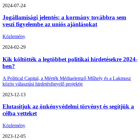
2024-07-24
Jogállamisági jelentés: a kormány továbbra sem
veszi figyelembe az uniós ajánlásokat
Közlemény
2024-02-29
Kik költötték a legtöbbet politikai hirdetésekre 2024-
ben?
A Political Capital, a Mérték Médiaelemző Műhely és a Lakmusz
közös választási hirdetésfigyelő projektje
2023-12-13
Elutasítjuk az önkényvédelmi törvényt és segítjük a
célba vetteket
Közlemény
2023-12-05