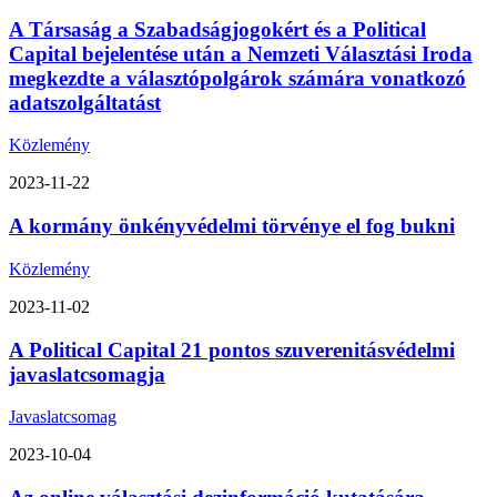
A Társaság a Szabadságjogokért és a Political
Capital bejelentése után a Nemzeti Választási Iroda
megkezdte a választópolgárok számára vonatkozó
adatszolgáltatást
Közlemény
2023-11-22
A kormány önkényvédelmi törvénye el fog bukni
Közlemény
2023-11-02
A Political Capital 21 pontos szuverenitásvédelmi
javaslatcsomagja
Javaslatcsomag
2023-10-04