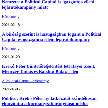
Nemzetet a Political Capital és igazgatója elleni
lejáratókampány miatt
Közlemény
2021-02-18
A bíróság szerint is hazugságban fogant a Political
Capital és igazgatója elleni lejáratókampány
Közlemény
2021-01-29
Krekó Péter büntetőfeljelentést tett Bayer Zsolt,
Menczer Tamás és Bácskai Balázs ellen
A Political Capital közleménye
2021-01-05
Politico: Krekó Péter nyilatkozatát szándékosan
eltorzította a kormányzati irányítású média