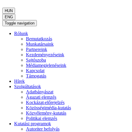
HUN
ENG
Toggle navigation
Rólunk
Bemutatkozás
Munkatársaink
Partnereink
Kezdeményezéseink
Sajtószoba
Médiamegjelenéseink
Kapcsolat
Támogatás
Hírek
Szolgáltatások
Adatbányászat
Ágazati elemzés
Kockázat-előrejelzés
Közösségimédia-kutatás
Közvélemény-kutatás
Politikai elemzés
Kutatási programok
Autoriter befolyás