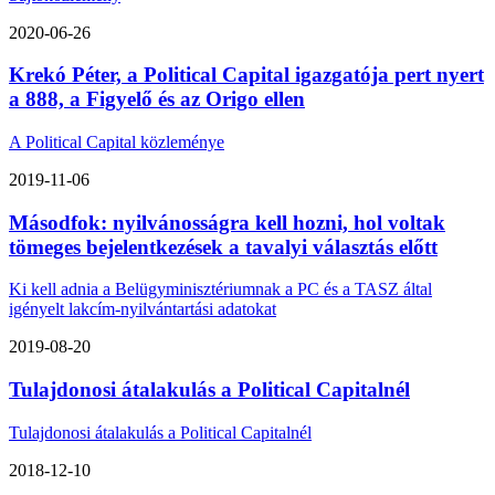
2020-06-26
Krekó Péter, a Political Capital igazgatója pert nyert
a 888, a Figyelő és az Origo ellen
A Political Capital közleménye
2019-11-06
Másodfok: nyilvánosságra kell hozni, hol voltak
tömeges bejelentkezések a tavalyi választás előtt
Ki kell adnia a Belügyminisztériumnak a PC és a TASZ által
igényelt lakcím-nyilvántartási adatokat
2019-08-20
Tulajdonosi átalakulás a Political Capitalnél
Tulajdonosi átalakulás a Political Capitalnél
2018-12-10