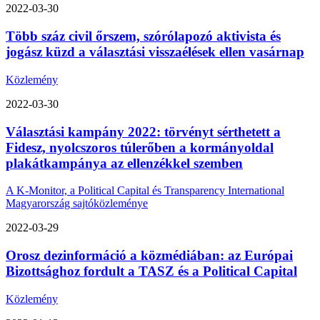
2022-03-30
Több száz civil őrszem, szórólapozó aktivista és
jogász küzd a választási visszaélések ellen vasárnap
Közlemény
2022-03-30
Választási kampány 2022: törvényt sérthetett a
Fidesz, nyolcszoros túlerőben a kormányoldal
plakátkampánya az ellenzékkel szemben
A K-Monitor, a Political Capital és Transparency International
Magyarország sajtóközleménye
2022-03-29
Orosz dezinformáció a közmédiában: az Európai
Bizottsághoz fordult a TASZ és a Political Capital
Közlemény