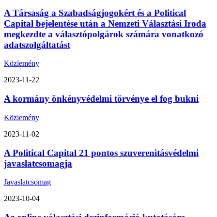
A Társaság a Szabadságjogokért és a Political
Capital bejelentése után a Nemzeti Választási Iroda
megkezdte a választópolgárok számára vonatkozó
adatszolgáltatást
Közlemény
2023-11-22
A kormány önkényvédelmi törvénye el fog bukni
Közlemény
2023-11-02
A Political Capital 21 pontos szuverenitásvédelmi
javaslatcsomagja
Javaslatcsomag
2023-10-04