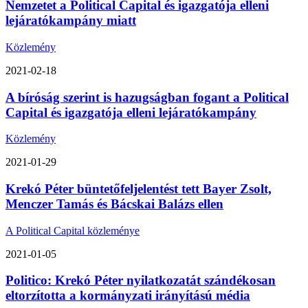
Nemzetet a Political Capital és igazgatója elleni
lejáratókampány miatt
Közlemény
2021-02-18
A bíróság szerint is hazugságban fogant a Political
Capital és igazgatója elleni lejáratókampány
Közlemény
2021-01-29
Krekó Péter büntetőfeljelentést tett Bayer Zsolt,
Menczer Tamás és Bácskai Balázs ellen
A Political Capital közleménye
2021-01-05
Politico: Krekó Péter nyilatkozatát szándékosan
eltorzította a kormányzati irányítású média