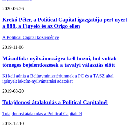
2020-06-26
Krekó Péter, a Political Capital igazgatója pert nyert
a 888, a Figyelő és az Origo ellen
A Political Capital közleménye
2019-11-06
Másodfok: nyilvánosságra kell hozni, hol voltak
tömeges bejelentkezések a tavalyi választás előtt
Ki kell adnia a Belügyminisztériumnak a PC és a TASZ által
igényelt lakcím-nyilvántartási adatokat
2019-08-20
Tulajdonosi átalakulás a Political Capitalnél
Tulajdonosi átalakulás a Political Capitalnél
2018-12-10