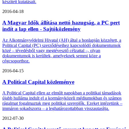
készített kutatásait.
2016-04-18
A Magyar Idők állítása nettó hazugság, a PC pert
indít a lap ellen - Sajtóközlemény
Az Alkotmányvédelmi Hivatal (AH) által a honlapján közzétett, a
Political Capital (PC) szerződéseihez kapcsolódó dokumentumok
közé – tévedésből vagy megtévesztő célzattal –, olyan
dokumentumok is kerültek, amelyeknek semmi köze a
cégcsoporthoz.
2016-04-15
A Political Capital közleménye
A Political Capital ellen az elmúlt napokban a politikai támadások
újabb hulláma indult el a kormányközeli médiumokban és számos
rágalmat fogalmaztak meg politikai szereplők. Ezeket intézetünk –
immáron sokadszorra – a leghatározottabban visszautasítja.
2012-07-30