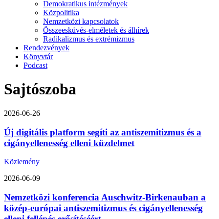
Demokratikus intézmények
Közpolitika
Nemzetközi kapcsolatok
Összeesküvés-elméletek és álhírek
Radikalizmus és extrémizmus
Rendezvények
Könyvtár
Podcast
Sajtószoba
2026-06-26
Új digitális platform segíti az antiszemitizmus és a
cigányellenesség elleni küzdelmet
Közlemény
2026-06-09
Nemzetközi konferencia Auschwitz-Birkenauban a
közép-európai antiszemitizmus és cigányellenesség
elleni fellépés erősítéséért