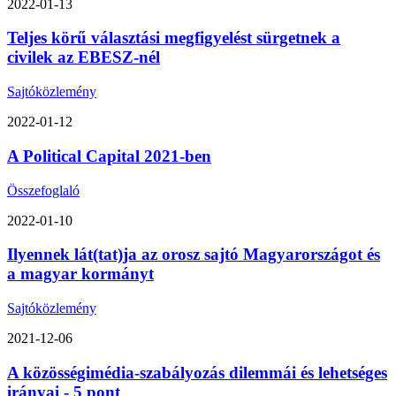
2022-01-13
Teljes körű választási megfigyelést sürgetnek a
civilek az EBESZ-nél
Sajtóközlemény
2022-01-12
A Political Capital 2021-ben
Összefoglaló
2022-01-10
Ilyennek lát(tat)ja az orosz sajtó Magyarországot és
a magyar kormányt
Sajtóközlemény
2021-12-06
A közösségimédia-szabályozás dilemmái és lehetséges
irányai - 5 pont