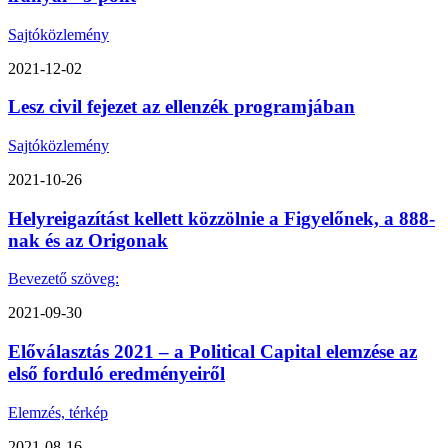
Sajtóközlemény
2021-12-02
Lesz civil fejezet az ellenzék programjában
Sajtóközlemény
2021-10-26
Helyreigazítást kellett közzölnie a Figyelőnek, a 888-
nak és az Origonak
Bevezető szöveg:
2021-09-30
Előválasztás 2021 – a Political Capital elemzése az
első forduló eredményeiről
Elemzés, térkép
2021-08-16