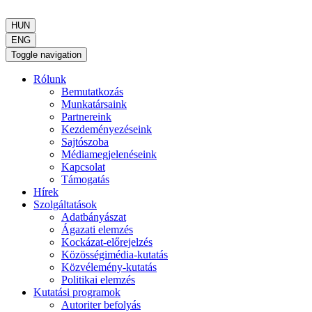
HUN
ENG
Toggle navigation
Rólunk
Bemutatkozás
Munkatársaink
Partnereink
Kezdeményezéseink
Sajtószoba
Médiamegjelenéseink
Kapcsolat
Támogatás
Hírek
Szolgáltatások
Adatbányászat
Ágazati elemzés
Kockázat-előrejelzés
Közösségimédia-kutatás
Közvélemény-kutatás
Politikai elemzés
Kutatási programok
Autoriter befolyás