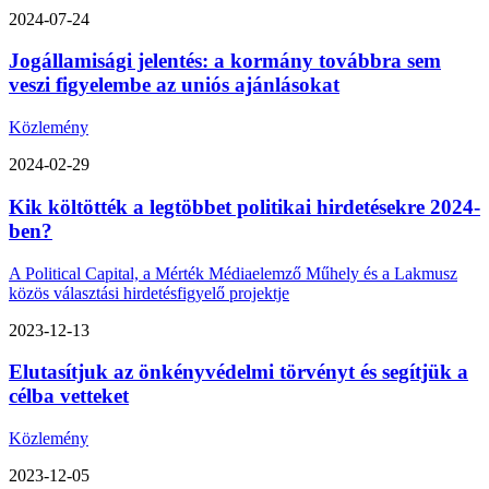
2024-07-24
Jogállamisági jelentés: a kormány továbbra sem
veszi figyelembe az uniós ajánlásokat
Közlemény
2024-02-29
Kik költötték a legtöbbet politikai hirdetésekre 2024-
ben?
A Political Capital, a Mérték Médiaelemző Műhely és a Lakmusz
közös választási hirdetésfigyelő projektje
2023-12-13
Elutasítjuk az önkényvédelmi törvényt és segítjük a
célba vetteket
Közlemény
2023-12-05