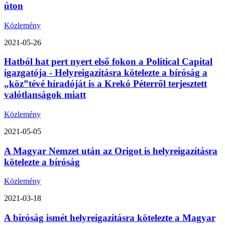
úton
Közlemény
2021-05-26
Hatból hat pert nyert első fokon a Political Capital
igazgatója - Helyreigazításra kötelezte a bíróság a
„köz”tévé híradóját is a Krekó Péterről terjesztett
valótlanságok miatt
Közlemény
2021-05-05
A Magyar Nemzet után az Origot is helyreigazításra
kötelezte a bíróság
Közlemény
2021-03-18
A bíróság ismét helyreigazításra kötelezte a Magyar