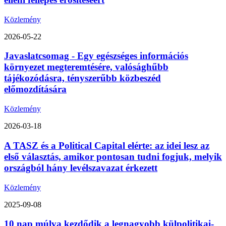
Közlemény
2026-05-22
Javaslatcsomag - Egy egészséges információs
környezet megteremtésére, valósághűbb
tájékozódásra, tényszerűbb közbeszéd
előmozdítására
Közlemény
2026-03-18
A TASZ és a Political Capital elérte: az idei lesz az
első választás, amikor pontosan tudni fogjuk, melyik
országból hány levélszavazat érkezett
Közlemény
2025-09-08
10 nap múlva kezdődik a legnagyobb külpolitikai-