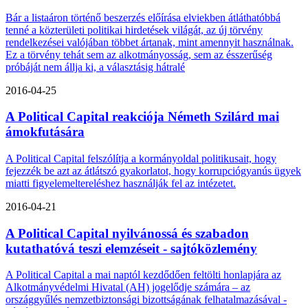
Bár a listaáron történő beszerzés előírása elviekben átláthatóbbá
tenné a közterületi politikai hirdetések világát, az új törvény
rendelkezései valójában többet ártanak, mint amennyit használnak.
Ez a törvény tehát sem az alkotmányosság, sem az ésszerűség
próbáját nem állja ki, a választásig hátralé
2016-04-25
A Political Capital reakciója Németh Szilárd mai
ámokfutására
A Political Capital felszólítja a kormányoldal politikusait, hogy
fejezzék be azt az átlátszó gyakorlatot, hogy korrupciógyanús ügyek
miatti figyelemeltereléshez használják fel az intézetet.
2016-04-21
A Political Capital nyilvánossá és szabadon
kutathatóvá teszi elemzéseit - sajtóközlemény
A Political Capital a mai naptól kezdődően feltölti honlapjára az
Alkotmányvédelmi Hivatal (AH) jogelődje számára – az
országgyűlés nemzetbiztonsági bizottságának felhatalmazásával -