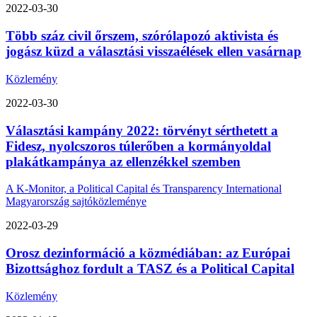
2022-03-30
Több száz civil őrszem, szórólapozó aktivista és
jogász küzd a választási visszaélések ellen vasárnap
Közlemény
2022-03-30
Választási kampány 2022: törvényt sérthetett a
Fidesz, nyolcszoros túlerőben a kormányoldal
plakátkampánya az ellenzékkel szemben
A K-Monitor, a Political Capital és Transparency International
Magyarország sajtóközleménye
2022-03-29
Orosz dezinformáció a közmédiában: az Európai
Bizottsághoz fordult a TASZ és a Political Capital
Közlemény