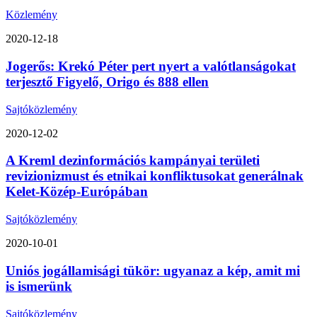
Közlemény
2020-12-18
Jogerős: Krekó Péter pert nyert a valótlanságokat
terjesztő Figyelő, Origo és 888 ellen
Sajtóközlemény
2020-12-02
A Kreml dezinformációs kampányai területi
revizionizmust és etnikai konfliktusokat generálnak
Kelet-Közép-Európában
Sajtóközlemény
2020-10-01
Uniós jogállamisági tükör: ugyanaz a kép, amit mi
is ismerünk
Sajtóközlemény