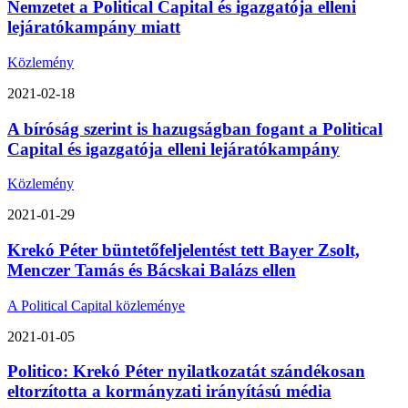
Nemzetet a Political Capital és igazgatója elleni
lejáratókampány miatt
Közlemény
2021-02-18
A bíróság szerint is hazugságban fogant a Political
Capital és igazgatója elleni lejáratókampány
Közlemény
2021-01-29
Krekó Péter büntetőfeljelentést tett Bayer Zsolt,
Menczer Tamás és Bácskai Balázs ellen
A Political Capital közleménye
2021-01-05
Politico: Krekó Péter nyilatkozatát szándékosan
eltorzította a kormányzati irányítású média