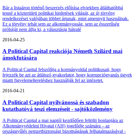
Bár a listaáron történő beszerzés előírása elviekben átláthatóbbá
tenné a közterületi politikai hirdetések világát, az új törvény
rendelkezései valójában többet ártanak, mint amennyit használnak.
Ez a törvény tehát sem az alkotmányosság, sem az ésszerűség
próbáját nem állja ki, a választásig hátralé
2016-04-25
A Political Capital reakciója Németh Szilárd mai
ámokfutására
A Political Capital felszólítja a kormányoldal politikusait, hogy
fejezzék be azt az átlátszó gyakorlatot, hogy korrupciógyanús ügyek
miatti figyelemeltereléshez használják fel az intézetet.
2016-04-21
A Political Capital nyilvánossá és szabadon
kutathatóvá teszi elemzéseit - sajtóközlemény
A Political Capital a mai naptól kezdődően feltölti honlapjára az
Alkotmányvédelmi Hivatal (AH) jogelődje számára – az
országgyűlés nemzetbiztonsági bizottságának felhatalmazásával -