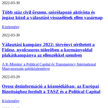
2022-03-30
Több száz civil őrszem, szórólapozó aktivista és
jogász küzd a választási visszaélések ellen vasárnap
Közlemény
2022-03-30
Választási kampány 2022: törvényt sérthetett a
Fidesz, nyolcszoros túlerőben a kormányoldal
plakátkampánya az ellenzékkel szemben
A K-Monitor, a Political Capital és Transparency International
Magyarország sajtóközleménye
2022-03-29
Orosz dezinformáció a közmédiában: az Európai
Bizottsághoz fordult a TASZ és a Political Capital
Közlemény