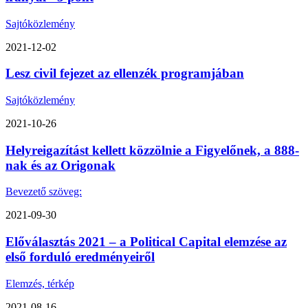
Sajtóközlemény
2021-12-02
Lesz civil fejezet az ellenzék programjában
Sajtóközlemény
2021-10-26
Helyreigazítást kellett közzölnie a Figyelőnek, a 888-
nak és az Origonak
Bevezető szöveg:
2021-09-30
Előválasztás 2021 – a Political Capital elemzése az
első forduló eredményeiről
Elemzés, térkép
2021-08-16