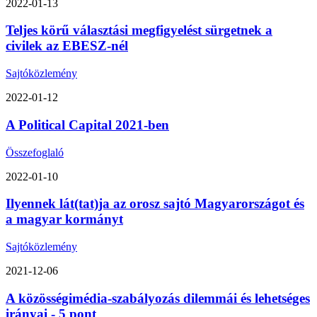
2022-01-13
Teljes körű választási megfigyelést sürgetnek a
civilek az EBESZ-nél
Sajtóközlemény
2022-01-12
A Political Capital 2021-ben
Összefoglaló
2022-01-10
Ilyennek lát(tat)ja az orosz sajtó Magyarországot és
a magyar kormányt
Sajtóközlemény
2021-12-06
A közösségimédia-szabályozás dilemmái és lehetséges
irányai - 5 pont