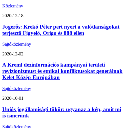
Közlemény
2020-12-18
Jogerős: Krekó Péter pert nyert a valótlanságokat
terjesztő Figyelő, Origo és 888 ellen
Sajtóközlemény
2020-12-02
A Kreml dezinformációs kampányai területi
revizionizmust és etnikai konfliktusokat generálnak
Kelet-Közép-Európában
Sajtóközlemény
2020-10-01
Uniós jogállamisági tükör: ugyanaz a kép, amit mi
is ismerünk
Sajtóközlemény