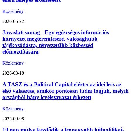
Közlemény
2026-05-22
Javaslatcsomag - Egy egészséges információs
környezet megteremtésére, valósághűbb
tájékozódásra, tényszerűbb közbeszéd
előmozdítására
Közlemény
2026-03-18
A TASZ és a Political Capital elérte: az idei lesz az
első választás, amikor pontosan tudni fogjuk, melyik
országból hány levélszavazat érkezett
Közlemény
2025-09-08
10 nap múlva kezdődik a legnagyobb külpolitikai-