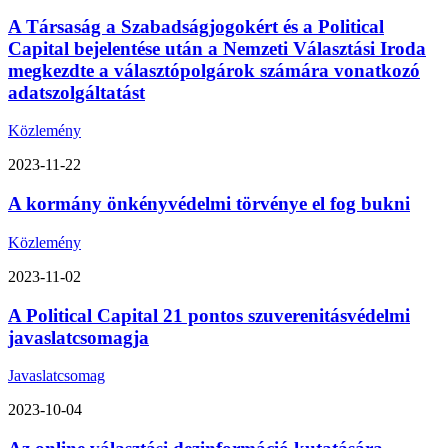
A Társaság a Szabadságjogokért és a Political
Capital bejelentése után a Nemzeti Választási Iroda
megkezdte a választópolgárok számára vonatkozó
adatszolgáltatást
Közlemény
2023-11-22
A kormány önkényvédelmi törvénye el fog bukni
Közlemény
2023-11-02
A Political Capital 21 pontos szuverenitásvédelmi
javaslatcsomagja
Javaslatcsomag
2023-10-04