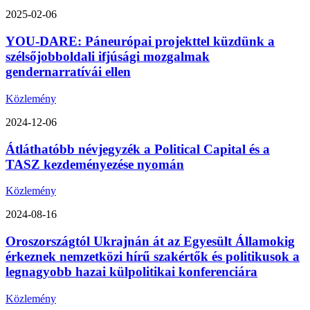
2025-02-06
YOU-DARE: Páneurópai projekttel küzdünk a
szélsőjobboldali ifjúsági mozgalmak
gendernarratívái ellen
Közlemény
2024-12-06
Átláthatóbb névjegyzék a Political Capital és a
TASZ kezdeményezése nyomán
Közlemény
2024-08-16
Oroszországtól Ukrajnán át az Egyesült Államokig
érkeznek nemzetközi hírű szakértők és politikusok a
legnagyobb hazai külpolitikai konferenciára
Közlemény