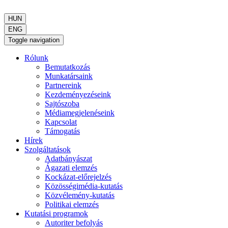
HUN
ENG
Toggle navigation
Rólunk
Bemutatkozás
Munkatársaink
Partnereink
Kezdeményezéseink
Sajtószoba
Médiamegjelenéseink
Kapcsolat
Támogatás
Hírek
Szolgáltatások
Adatbányászat
Ágazati elemzés
Kockázat-előrejelzés
Közösségimédia-kutatás
Közvélemény-kutatás
Politikai elemzés
Kutatási programok
Autoriter befolyás