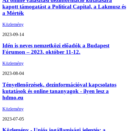
Az online választási dezinformáció kutatására
kapott támogatást a Political Capital, a Lakmusz és
a Mérték
Közlemény
2023-09-14
Idén is neves nemzetközi előadók a Budapest
Fórumon – 2023. október 11-12.
Közlemény
2023-08-04
Tényellenőrzések, dezinformációval kapcsolatos
kutatások és online tananyagok - ilyen lesz a
hdmo.eu
Közlemény
2023-07-05
Közlemény - Uniós jogállamisági jelentés: a