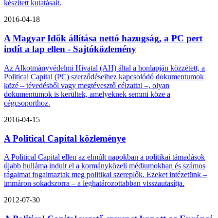
készített kutatásait.
2016-04-18
A Magyar Idők állítása nettó hazugság, a PC pert
indít a lap ellen - Sajtóközlemény
Az Alkotmányvédelmi Hivatal (AH) által a honlapján közzétett, a
Political Capital (PC) szerződéseihez kapcsolódó dokumentumok
közé – tévedésből vagy megtévesztő célzattal –, olyan
dokumentumok is kerültek, amelyeknek semmi köze a
cégcsoporthoz.
2016-04-15
A Political Capital közleménye
A Political Capital ellen az elmúlt napokban a politikai támadások
újabb hulláma indult el a kormányközeli médiumokban és számos
rágalmat fogalmaztak meg politikai szereplők. Ezeket intézetünk –
immáron sokadszorra – a leghatározottabban visszautasítja.
2012-07-30