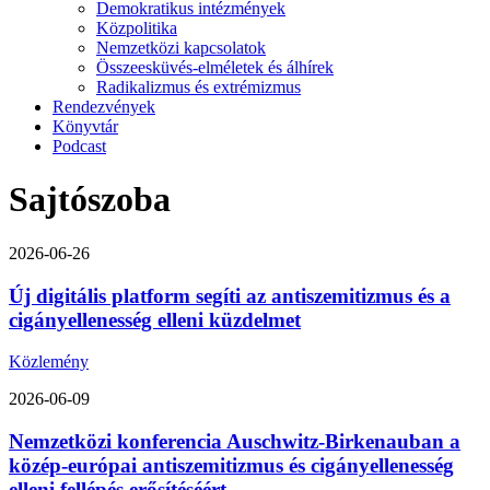
Demokratikus intézmények
Közpolitika
Nemzetközi kapcsolatok
Összeesküvés-elméletek és álhírek
Radikalizmus és extrémizmus
Rendezvények
Könyvtár
Podcast
Sajtószoba
2026-06-26
Új digitális platform segíti az antiszemitizmus és a
cigányellenesség elleni küzdelmet
Közlemény
2026-06-09
Nemzetközi konferencia Auschwitz-Birkenauban a
közép-európai antiszemitizmus és cigányellenesség
elleni fellépés erősítéséért