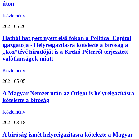
úton
Közlemény
2021-05-26
Hatból hat pert nyert első fokon a Political Capital
igazgatója - Helyreigazításra kötelezte a bíróság a
„köz”tévé híradóját is a Krekó Péterről terjesztett
valótlanságok miatt
Közlemény
2021-05-05
A Magyar Nemzet után az Origot is helyreigazításra
kötelezte a bíróság
Közlemény
2021-03-18
A bíróság ismét helyreigazításra kötelezte a Magyar