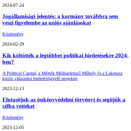
2024-07-24
Jogállamisági jelentés: a kormány továbbra sem
veszi figyelembe az uniós ajánlásokat
Közlemény
2024-02-29
Kik költötték a legtöbbet politikai hirdetésekre 2024-
ben?
A Political Capital, a Mérték Médiaelemző Műhely és a Lakmusz
közös választási hirdetésfigyelő projektje
2023-12-13
Elutasítjuk az önkényvédelmi törvényt és segítjük a
célba vetteket
Közlemény
2023-12-05