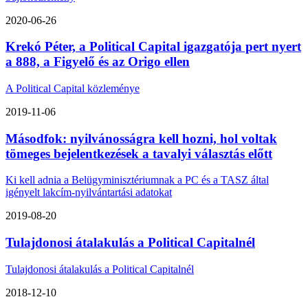
2020-06-26
Krekó Péter, a Political Capital igazgatója pert nyert
a 888, a Figyelő és az Origo ellen
A Political Capital közleménye
2019-11-06
Másodfok: nyilvánosságra kell hozni, hol voltak
tömeges bejelentkezések a tavalyi választás előtt
Ki kell adnia a Belügyminisztériumnak a PC és a TASZ által
igényelt lakcím-nyilvántartási adatokat
2019-08-20
Tulajdonosi átalakulás a Political Capitalnél
Tulajdonosi átalakulás a Political Capitalnél
2018-12-10