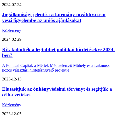
2024-07-24
Jogállamisági jelentés: a kormány továbbra sem
veszi figyelembe az uniós ajánlásokat
Közlemény
2024-02-29
Kik költötték a legtöbbet politikai hirdetésekre 2024-
ben?
A Political Capital, a Mérték Médiaelemző Műhely és a Lakmusz
közös választási hirdetésfigyelő projektje
2023-12-13
Elutasítjuk az önkényvédelmi törvényt és segítjük a
célba vetteket
Közlemény
2023-12-05