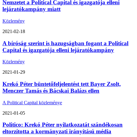
Nemzetet a Political Capital és igazgatója elleni
lejáratókampány miatt
Közlemény
2021-02-18
A bíróság szerint is hazugságban fogant a Political
Capital és igazgatója elleni lejáratókampány
Közlemény
2021-01-29
Krekó Péter büntetőfeljelentést tett Bayer Zsolt,
Menczer Tamás és Bácskai Balázs ellen
A Political Capital közleménye
2021-01-05
Politico: Krekó Péter nyilatkozatát szándékosan
eltorzította a kormányzati irányítású média