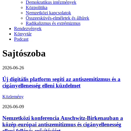
Demokratikus intézmények
Közpolitika
Nemzetközi kapcsolatok
Összeesküvés-elméletek és álhírek
Radikalizmus és extrémizmus
Rendezvények
Könyvtár
Podcast
Sajtószoba
2026-06-26
Új digitális platform segíti az antiszemitizmus és a
cigányellenesség elleni küzdelmet
Közlemény
2026-06-09
Nemzetközi konferencia Auschwitz-Birkenauban a
közép-európai antiszemitizmus és cigányellenesség
elleni fellépés erősítéséért