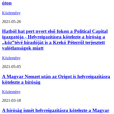
úton
Közlemény
2021-05-26
Hatból hat pert nyert első fokon a Political Capital
igazgatója - Helyreigazításra kötelezte a bíróság a
„köz”tévé híradóját is a Krekó Péterről terjesztett
valótlanságok miatt
Közlemény
2021-05-05
A Magyar Nemzet után az Origot is helyreigazításra
kötelezte a bíróság
Közlemény
2021-03-18
A bíróság ismét helyreigazításra kötelezte a Magyar