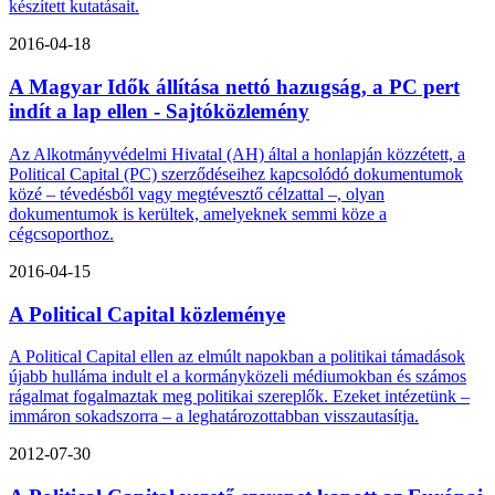
készített kutatásait.
2016-04-18
A Magyar Idők állítása nettó hazugság, a PC pert
indít a lap ellen - Sajtóközlemény
Az Alkotmányvédelmi Hivatal (AH) által a honlapján közzétett, a
Political Capital (PC) szerződéseihez kapcsolódó dokumentumok
közé – tévedésből vagy megtévesztő célzattal –, olyan
dokumentumok is kerültek, amelyeknek semmi köze a
cégcsoporthoz.
2016-04-15
A Political Capital közleménye
A Political Capital ellen az elmúlt napokban a politikai támadások
újabb hulláma indult el a kormányközeli médiumokban és számos
rágalmat fogalmaztak meg politikai szereplők. Ezeket intézetünk –
immáron sokadszorra – a leghatározottabban visszautasítja.
2012-07-30