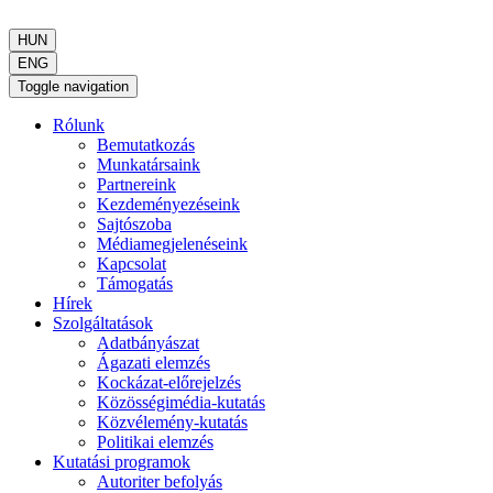
HUN
ENG
Toggle navigation
Rólunk
Bemutatkozás
Munkatársaink
Partnereink
Kezdeményezéseink
Sajtószoba
Médiamegjelenéseink
Kapcsolat
Támogatás
Hírek
Szolgáltatások
Adatbányászat
Ágazati elemzés
Kockázat-előrejelzés
Közösségimédia-kutatás
Közvélemény-kutatás
Politikai elemzés
Kutatási programok
Autoriter befolyás