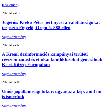
Közlemény
2020-12-18
Jogerős: Krekó Péter pert nyert a valótlanságokat
terjesztő Figyelő, Origo és 888 ellen
Sajtóközlemény
2020-12-02
A Kreml dezinformációs kampányai területi
revizionizmust és etnikai konfliktusokat generálnak
Kelet-Közép-Európában
Sajtóközlemény
2020-10-01
Uniós jogállamisági tükör: ugyanaz a kép, amit mi
is ismerünk
Sajtóközlemény