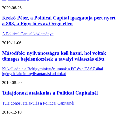
2020-06-26
Krekó Péter, a Political Capital igazgatója pert nyert
a 888, a Figyelő és az Origo ellen
A Political Capital közleménye
2019-11-06
Másodfok: nyilvánosságra kell hozni, hol voltak
tömeges bejelentkezések a tavalyi választás előtt
Ki kell adnia a Belügyminisztériumnak a PC és a TASZ által
igényelt lakcím-nyilvántartási adatokat
2019-08-20
Tulajdonosi átalakulás a Political Capitalnél
Tulajdonosi átalakulás a Political Capitalnél
2018-12-10