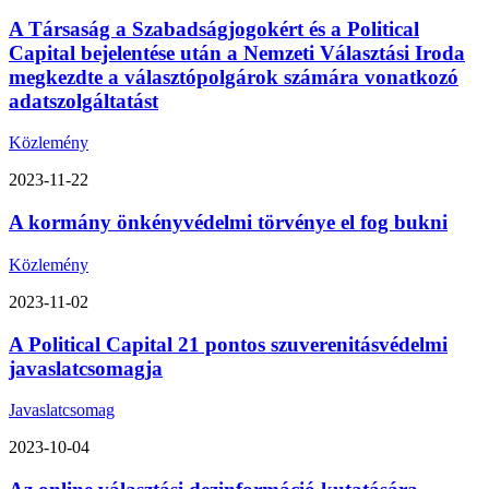
A Társaság a Szabadságjogokért és a Political
Capital bejelentése után a Nemzeti Választási Iroda
megkezdte a választópolgárok számára vonatkozó
adatszolgáltatást
Közlemény
2023-11-22
A kormány önkényvédelmi törvénye el fog bukni
Közlemény
2023-11-02
A Political Capital 21 pontos szuverenitásvédelmi
javaslatcsomagja
Javaslatcsomag
2023-10-04