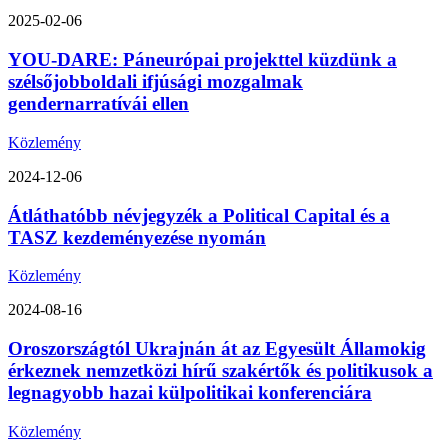
2025-02-06
YOU-DARE: Páneurópai projekttel küzdünk a
szélsőjobboldali ifjúsági mozgalmak
gendernarratívái ellen
Közlemény
2024-12-06
Átláthatóbb névjegyzék a Political Capital és a
TASZ kezdeményezése nyomán
Közlemény
2024-08-16
Oroszországtól Ukrajnán át az Egyesült Államokig
érkeznek nemzetközi hírű szakértők és politikusok a
legnagyobb hazai külpolitikai konferenciára
Közlemény