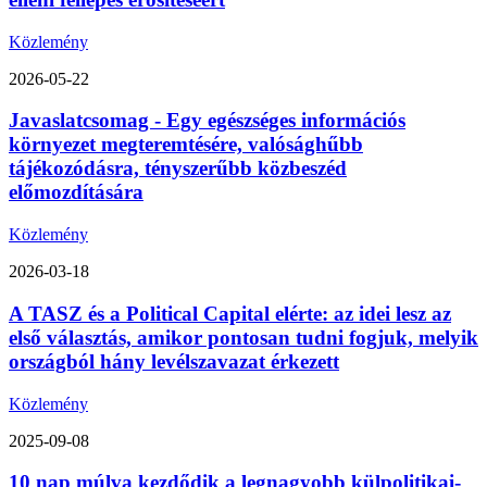
Közlemény
2026-05-22
Javaslatcsomag - Egy egészséges információs
környezet megteremtésére, valósághűbb
tájékozódásra, tényszerűbb közbeszéd
előmozdítására
Közlemény
2026-03-18
A TASZ és a Political Capital elérte: az idei lesz az
első választás, amikor pontosan tudni fogjuk, melyik
országból hány levélszavazat érkezett
Közlemény
2025-09-08
10 nap múlva kezdődik a legnagyobb külpolitikai-