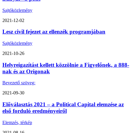
Sajtóközlemény
2021-12-02
Lesz civil fejezet az ellenzék programjában
Sajtóközlemény
2021-10-26
Helyreigazítást kellett közzölnie a Figyelőnek, a 888-
nak és az Origonak
Bevezető szöveg:
2021-09-30
Előválasztás 2021 – a Political Capital elemzése az
első forduló eredményeiről
Elemzés, térkép
2021-08-16