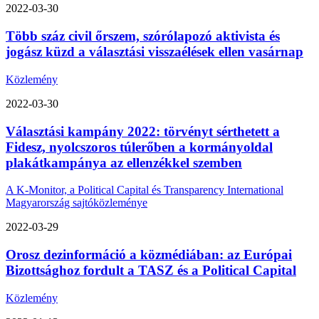
2022-03-30
Több száz civil őrszem, szórólapozó aktivista és
jogász küzd a választási visszaélések ellen vasárnap
Közlemény
2022-03-30
Választási kampány 2022: törvényt sérthetett a
Fidesz, nyolcszoros túlerőben a kormányoldal
plakátkampánya az ellenzékkel szemben
A K-Monitor, a Political Capital és Transparency International
Magyarország sajtóközleménye
2022-03-29
Orosz dezinformáció a közmédiában: az Európai
Bizottsághoz fordult a TASZ és a Political Capital
Közlemény