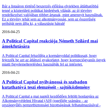
Bár a listaáron történő beszerzés előírása elviekben átláthatóbbá
tenné a közterületi politikai hirdetések világát, az új törvény
rendelkezései valójában többet ártanak, mint amennyit használnak.
Ez a törvény tehát sem az alkotmányosság, sem az ésszerűség
próbáját nem állja ki, a választásig hátralé
2016-04-25
A Political Capital reakciója Németh Szilárd mai
ámokfutására
A Political Capital felszólítja a kormányoldal politikusait, hogy
fejezzék be azt az átlátszó gyakorlatot, hogy korrupciógyanús ügyek
miatti figyelemeltereléshez használják fel az intézetet.
2016-04-21
A Political Capital nyilvánossá és szabadon
kutathatóvá teszi elemzéseit - sajtóközlemény
A Political Capital a mai naptól kezdődően feltölti honlapjára az
Alkotmányvédelmi Hivatal (AH) jogelődje számára – az
országgyűlés nemzetbiztonsági bizottságának felhatalmazásával -