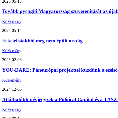
2025-05-15
Tovább gyengíti Magyarország szuverenitását az úja
Közlemény
2025-05-14
Feketelistákból még nem épült ország
Közlemény
2025-02-06
YOU-DARE: Páneurópai projekttel küzdünk a szélsőjo
Közlemény
2024-12-06
Átláthatóbb névjegyzék a Political Capital és a TA
Közlemény