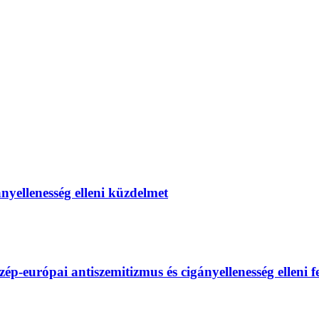
gányellenesség elleni küzdelmet
európai antiszemitizmus és cigányellenesség elleni fel