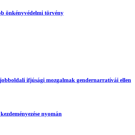
bb önkényvédelmi törvény
bboldali ifjúsági mozgalmak gendernarratívái ellen
SZ kezdeményezése nyomán