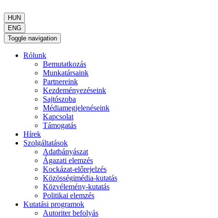
HUN
ENG
Toggle navigation
Rólunk
Bemutatkozás
Munkatársaink
Partnereink
Kezdeményezéseink
Sajtószoba
Médiamegjelenéseink
Kapcsolat
Támogatás
Hírek
Szolgáltatások
Adatbányászat
Ágazati elemzés
Kockázat-előrejelzés
Közösségimédia-kutatás
Közvélemény-kutatás
Politikai elemzés
Kutatási programok
Autoriter befolyás