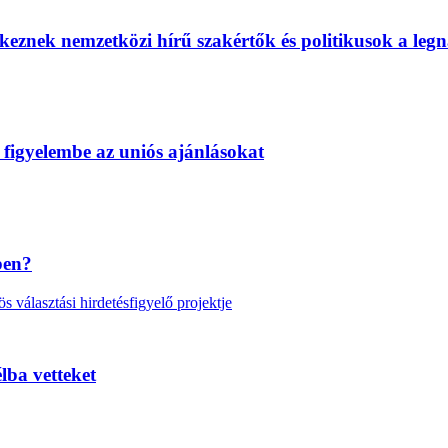
eznek nemzetközi hírű szakértők és politikusok a legn
 figyelembe az uniós ajánlásokat
ben?
választási hirdetésfigyelő projektje
lba vetteket