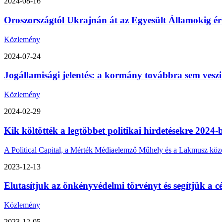
2024-08-16
Oroszországtól Ukrajnán át az Egyesült Államokig érk
Közlemény
2024-07-24
Jogállamisági jelentés: a kormány továbbra sem veszi
Közlemény
2024-02-29
Kik költötték a legtöbbet politikai hirdetésekre 2024-
A Political Capital, a Mérték Médiaelemző Műhely és a Lakmusz közös 
2023-12-13
Elutasítjuk az önkényvédelmi törvényt és segítjük a cé
Közlemény
2023-12-05