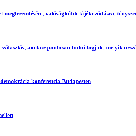
et megteremtésére, valósághűbb tájékozódásra, ténysz
első választás, amikor pontosan tudni fogjuk, melyik ors
s demokrácia konferencia Budapesten
ellett