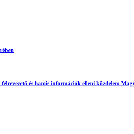
erében
 a félrevezető és hamis információk elleni küzdelem Ma