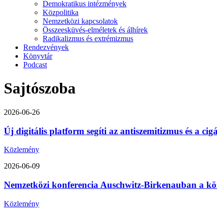
Demokratikus intézmények
Közpolitika
Nemzetközi kapcsolatok
Összeesküvés-elméletek és álhírek
Radikalizmus és extrémizmus
Rendezvények
Könyvtár
Podcast
Sajtószoba
2026-06-26
Új digitális platform segíti az antiszemitizmus és a ci
Közlemény
2026-06-09
Nemzetközi konferencia Auschwitz-Birkenauban a közép-
Közlemény