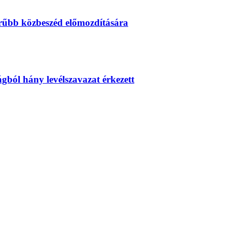
erűbb közbeszéd előmozdítására
zágból hány levélszavazat érkezett