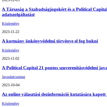
A Társaság a Szabadságjogokért és a Political Capita
adatszolgáltatást
Közlemény
2023-11-22
A kormány önkényvédelmi törvénye el fog bukni
Közlemény
2023-11-02
A Political Capital 21 pontos szuverenitásvédelmi ja
Javaslatcsomag
2023-10-04
Az online választási dezinformáció kutatására kapott
Közlemény