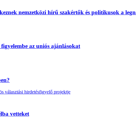
eznek nemzetközi hírű szakértők és politikusok a legn
 figyelembe az uniós ajánlásokat
ben?
választási hirdetésfigyelő projektje
lba vetteket