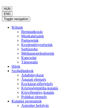
HUN
ENG
Toggle navigation
Rólunk
Bemutatkozás
Munkatársaink
Partnereink
Kezdeményezéseink
Sajtószoba
Médiamegjelenéseink
Kapcsolat
Támogatás
Hírek
Szolgáltatások
Adatbányászat
Ágazati elemzés
Kockázat-előrejelzés
Közösségimédia-kutatás
Közvélemény-kutatás
Politikai elemzés
Kutatási programok
Autoriter befolyás