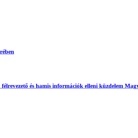
erében
 a félrevezető és hamis információk elleni küzdelem Ma