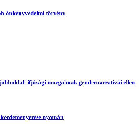
bb önkényvédelmi törvény
bboldali ifjúsági mozgalmak gendernarratívái ellen
SZ kezdeményezése nyomán