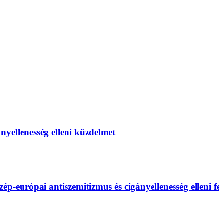
gányellenesség elleni küzdelmet
európai antiszemitizmus és cigányellenesség elleni fel