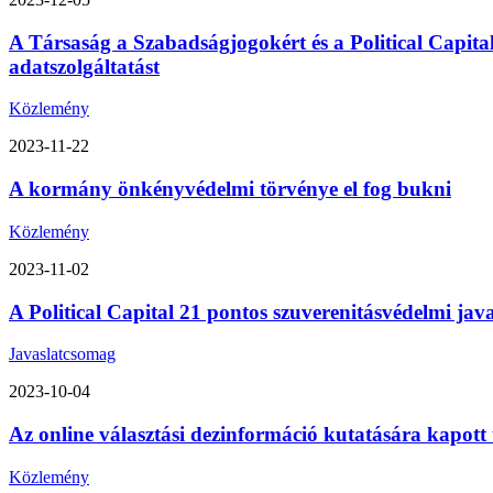
A Társaság a Szabadságjogokért és a Political Capita
adatszolgáltatást
Közlemény
2023-11-22
A kormány önkényvédelmi törvénye el fog bukni
Közlemény
2023-11-02
A Political Capital 21 pontos szuverenitásvédelmi ja
Javaslatcsomag
2023-10-04
Az online választási dezinformáció kutatására kapott
Közlemény