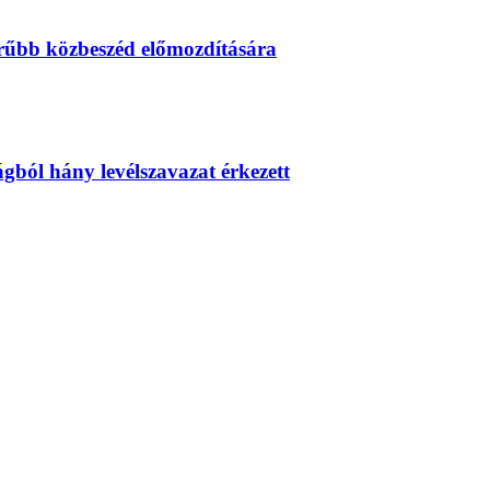
erűbb közbeszéd előmozdítására
zágból hány levélszavazat érkezett