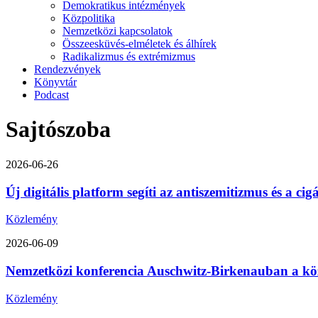
Demokratikus intézmények
Közpolitika
Nemzetközi kapcsolatok
Összeesküvés-elméletek és álhírek
Radikalizmus és extrémizmus
Rendezvények
Könyvtár
Podcast
Sajtószoba
2026-06-26
Új digitális platform segíti az antiszemitizmus és a ci
Közlemény
2026-06-09
Nemzetközi konferencia Auschwitz-Birkenauban a közép-
Közlemény