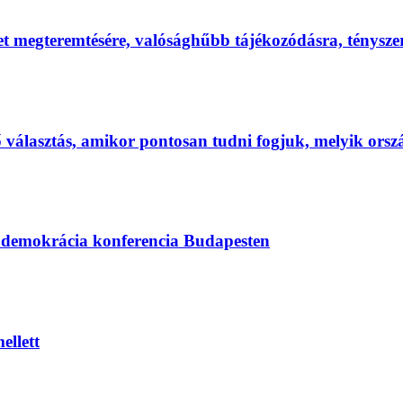
et megteremtésére, valósághűbb tájékozódásra, ténysz
első választás, amikor pontosan tudni fogjuk, melyik ors
s demokrácia konferencia Budapesten
ellett