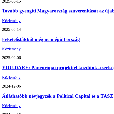
2025-05-15
Tovább gyengíti Magyarország szuverenitását az úja
Közlemény
2025-05-14
Feketelistákból még nem épült ország
Közlemény
2025-02-06
YOU-DARE: Páneurópai projekttel küzdünk a szélsőjo
Közlemény
2024-12-06
Átláthatóbb névjegyzék a Political Capital és a TA
Közlemény