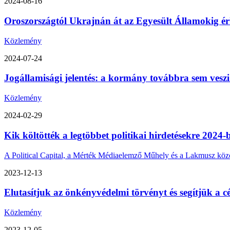
2024-08-16
Oroszországtól Ukrajnán át az Egyesült Államokig érk
Közlemény
2024-07-24
Jogállamisági jelentés: a kormány továbbra sem veszi
Közlemény
2024-02-29
Kik költötték a legtöbbet politikai hirdetésekre 2024-
A Political Capital, a Mérték Médiaelemző Műhely és a Lakmusz közös 
2023-12-13
Elutasítjuk az önkényvédelmi törvényt és segítjük a cé
Közlemény
2023-12-05