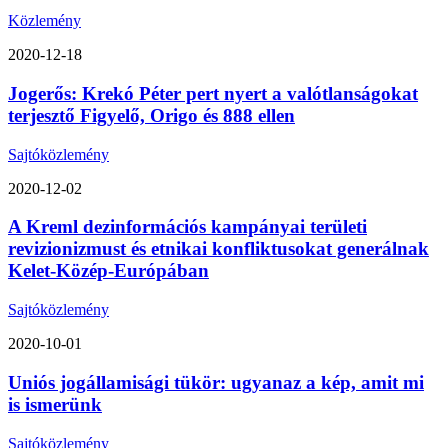
Közlemény
2020-12-18
Jogerős: Krekó Péter pert nyert a valótlanságokat
terjesztő Figyelő, Origo és 888 ellen
Sajtóközlemény
2020-12-02
A Kreml dezinformációs kampányai területi
revizionizmust és etnikai konfliktusokat generálnak
Kelet-Közép-Európában
Sajtóközlemény
2020-10-01
Uniós jogállamisági tükör: ugyanaz a kép, amit mi
is ismerünk
Sajtóközlemény