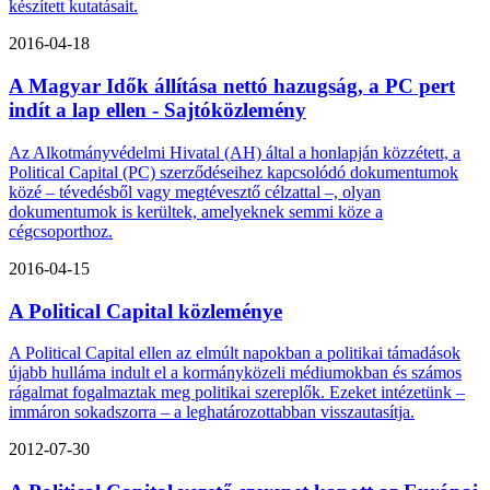
készített kutatásait.
2016-04-18
A Magyar Idők állítása nettó hazugság, a PC pert
indít a lap ellen - Sajtóközlemény
Az Alkotmányvédelmi Hivatal (AH) által a honlapján közzétett, a
Political Capital (PC) szerződéseihez kapcsolódó dokumentumok
közé – tévedésből vagy megtévesztő célzattal –, olyan
dokumentumok is kerültek, amelyeknek semmi köze a
cégcsoporthoz.
2016-04-15
A Political Capital közleménye
A Political Capital ellen az elmúlt napokban a politikai támadások
újabb hulláma indult el a kormányközeli médiumokban és számos
rágalmat fogalmaztak meg politikai szereplők. Ezeket intézetünk –
immáron sokadszorra – a leghatározottabban visszautasítja.
2012-07-30