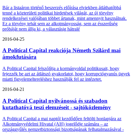
Bár a listaáron történő beszerzés előírása elviekben átláthatóbbá
tenné a közterületi politikai hirdetések világát, az új törvény
rendelkezései valójában többet ártanak, mint amennyit használnak.
Ez a törvény tehát sem az alkotmányosság, sem az ésszerűség
próbáját nem állja ki, a választásig hátralé
2016-04-25
A Political Capital reakciója Németh Szilárd mai
ámokfutására
A Political Capital felszólítja a kormányoldal politikusait, hogy
fejezzék be azt az átlátszó gyakorlatot, hogy korrupciógyanús ügyek
miatti figyelemeltereléshez használják fel az intézetet.
2016-04-21
A Political Capital nyilvánossá és szabadon
kutathatóvá teszi elemzéseit - sajtóközlemény
A Political Capital a mai naptól kezdődően feltölti honlapjára az
Alkotmányvédelmi Hivatal (AH) jogelődje számára – az
országgyűlés nemzetbiztonsági bizottságának felhatalmazásával -