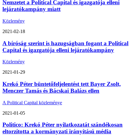
Nemzetet a Political Capital és igazgatója elleni
lejáratókampány miatt
Közlemény
2021-02-18
A bíróság szerint is hazugságban fogant a Political
Capital és igazgatója elleni lejáratókampány
Közlemény
2021-01-29
Krekó Péter büntetőfeljelentést tett Bayer Zsolt,
Menczer Tamás és Bácskai Balázs ellen
A Political Capital közleménye
2021-01-05
Politico: Krekó Péter nyilatkozatát szándékosan
eltorzította a kormányzati irányítású média