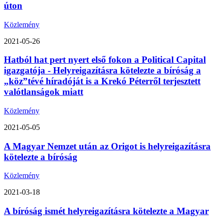
úton
Közlemény
2021-05-26
Hatból hat pert nyert első fokon a Political Capital
igazgatója - Helyreigazításra kötelezte a bíróság a
„köz”tévé híradóját is a Krekó Péterről terjesztett
valótlanságok miatt
Közlemény
2021-05-05
A Magyar Nemzet után az Origot is helyreigazításra
kötelezte a bíróság
Közlemény
2021-03-18
A bíróság ismét helyreigazításra kötelezte a Magyar