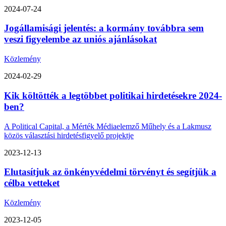
2024-07-24
Jogállamisági jelentés: a kormány továbbra sem
veszi figyelembe az uniós ajánlásokat
Közlemény
2024-02-29
Kik költötték a legtöbbet politikai hirdetésekre 2024-
ben?
A Political Capital, a Mérték Médiaelemző Műhely és a Lakmusz
közös választási hirdetésfigyelő projektje
2023-12-13
Elutasítjuk az önkényvédelmi törvényt és segítjük a
célba vetteket
Közlemény
2023-12-05