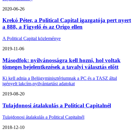
2020-06-26
Krekó Péter, a Political Capital igazgatója pert nyert
a 888, a Figyelő és az Origo ellen
A Political Capital közleménye
2019-11-06
Másodfok: nyilvánosságra kell hozni, hol voltak
tömeges bejelentkezések a tavalyi választás előtt
Ki kell adnia a Belügyminisztériumnak a PC és a TASZ által
igényelt lakcím-nyilvántartási adatokat
2019-08-20
Tulajdonosi átalakulás a Political Capitalnél
Tulajdonosi átalakulás a Political Capitalnél
2018-12-10