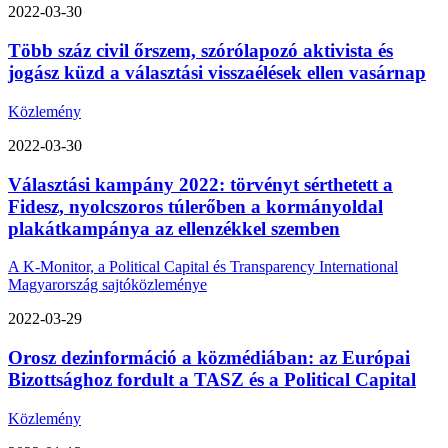
2022-03-30
Több száz civil őrszem, szórólapozó aktivista és
jogász küzd a választási visszaélések ellen vasárnap
Közlemény
2022-03-30
Választási kampány 2022: törvényt sérthetett a
Fidesz, nyolcszoros túlerőben a kormányoldal
plakátkampánya az ellenzékkel szemben
A K-Monitor, a Political Capital és Transparency International
Magyarország sajtóközleménye
2022-03-29
Orosz dezinformáció a közmédiában: az Európai
Bizottsághoz fordult a TASZ és a Political Capital
Közlemény