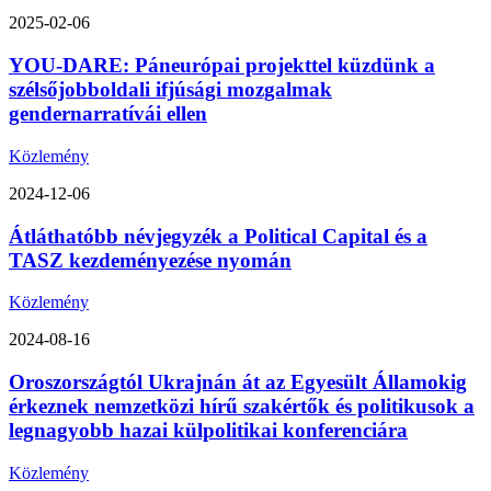
2025-02-06
YOU-DARE: Páneurópai projekttel küzdünk a
szélsőjobboldali ifjúsági mozgalmak
gendernarratívái ellen
Közlemény
2024-12-06
Átláthatóbb névjegyzék a Political Capital és a
TASZ kezdeményezése nyomán
Közlemény
2024-08-16
Oroszországtól Ukrajnán át az Egyesült Államokig
érkeznek nemzetközi hírű szakértők és politikusok a
legnagyobb hazai külpolitikai konferenciára
Közlemény