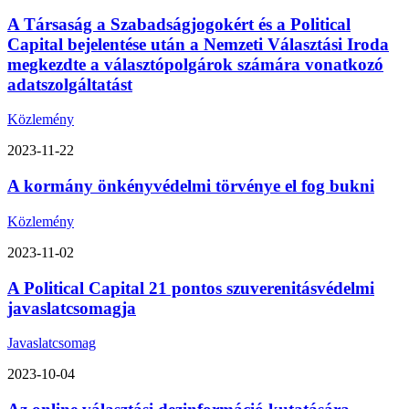
A Társaság a Szabadságjogokért és a Political
Capital bejelentése után a Nemzeti Választási Iroda
megkezdte a választópolgárok számára vonatkozó
adatszolgáltatást
Közlemény
2023-11-22
A kormány önkényvédelmi törvénye el fog bukni
Közlemény
2023-11-02
A Political Capital 21 pontos szuverenitásvédelmi
javaslatcsomagja
Javaslatcsomag
2023-10-04