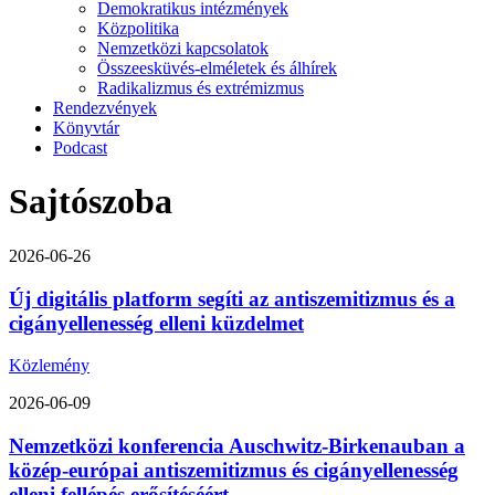
Demokratikus intézmények
Közpolitika
Nemzetközi kapcsolatok
Összeesküvés-elméletek és álhírek
Radikalizmus és extrémizmus
Rendezvények
Könyvtár
Podcast
Sajtószoba
2026-06-26
Új digitális platform segíti az antiszemitizmus és a
cigányellenesség elleni küzdelmet
Közlemény
2026-06-09
Nemzetközi konferencia Auschwitz-Birkenauban a
közép-európai antiszemitizmus és cigányellenesség
elleni fellépés erősítéséért