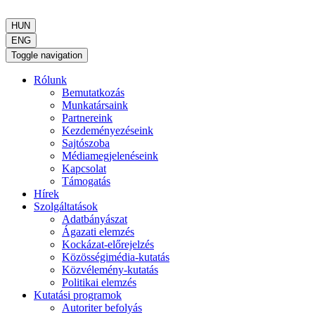
HUN
ENG
Toggle navigation
Rólunk
Bemutatkozás
Munkatársaink
Partnereink
Kezdeményezéseink
Sajtószoba
Médiamegjelenéseink
Kapcsolat
Támogatás
Hírek
Szolgáltatások
Adatbányászat
Ágazati elemzés
Kockázat-előrejelzés
Közösségimédia-kutatás
Közvélemény-kutatás
Politikai elemzés
Kutatási programok
Autoriter befolyás