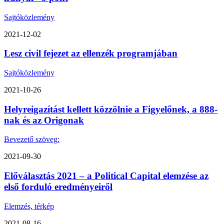
Sajtóközlemény
2021-12-02
Lesz civil fejezet az ellenzék programjában
Sajtóközlemény
2021-10-26
Helyreigazítást kellett közzölnie a Figyelőnek, a 888-
nak és az Origonak
Bevezető szöveg:
2021-09-30
Előválasztás 2021 – a Political Capital elemzése az
első forduló eredményeiről
Elemzés, térkép
2021-08-16