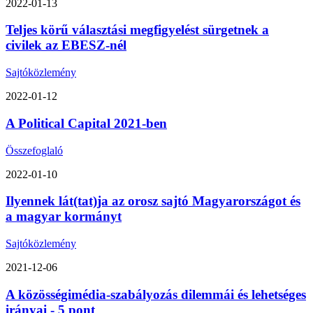
2022-01-13
Teljes körű választási megfigyelést sürgetnek a
civilek az EBESZ-nél
Sajtóközlemény
2022-01-12
A Political Capital 2021-ben
Összefoglaló
2022-01-10
Ilyennek lát(tat)ja az orosz sajtó Magyarországot és
a magyar kormányt
Sajtóközlemény
2021-12-06
A közösségimédia-szabályozás dilemmái és lehetséges
irányai - 5 pont