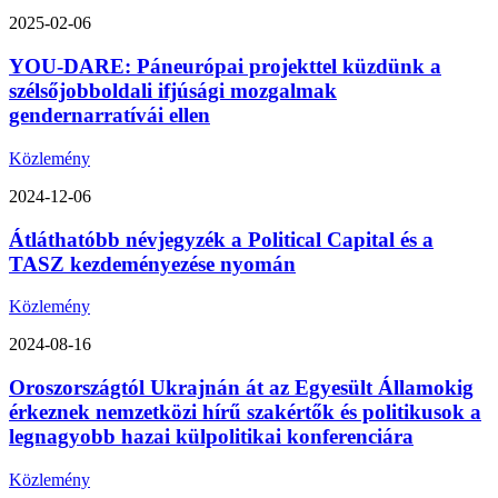
2025-02-06
YOU-DARE: Páneurópai projekttel küzdünk a
szélsőjobboldali ifjúsági mozgalmak
gendernarratívái ellen
Közlemény
2024-12-06
Átláthatóbb névjegyzék a Political Capital és a
TASZ kezdeményezése nyomán
Közlemény
2024-08-16
Oroszországtól Ukrajnán át az Egyesült Államokig
érkeznek nemzetközi hírű szakértők és politikusok a
legnagyobb hazai külpolitikai konferenciára
Közlemény