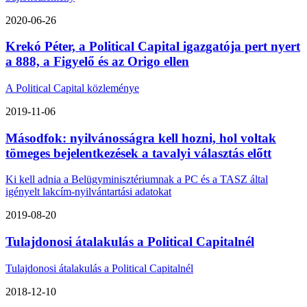
2020-06-26
Krekó Péter, a Political Capital igazgatója pert nyert
a 888, a Figyelő és az Origo ellen
A Political Capital közleménye
2019-11-06
Másodfok: nyilvánosságra kell hozni, hol voltak
tömeges bejelentkezések a tavalyi választás előtt
Ki kell adnia a Belügyminisztériumnak a PC és a TASZ által
igényelt lakcím-nyilvántartási adatokat
2019-08-20
Tulajdonosi átalakulás a Political Capitalnél
Tulajdonosi átalakulás a Political Capitalnél
2018-12-10