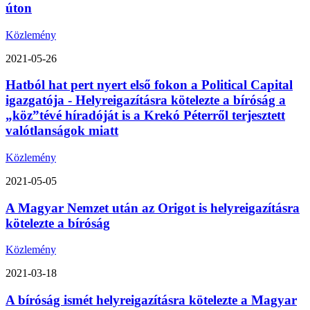
úton
Közlemény
2021-05-26
Hatból hat pert nyert első fokon a Political Capital
igazgatója - Helyreigazításra kötelezte a bíróság a
„köz”tévé híradóját is a Krekó Péterről terjesztett
valótlanságok miatt
Közlemény
2021-05-05
A Magyar Nemzet után az Origot is helyreigazításra
kötelezte a bíróság
Közlemény
2021-03-18
A bíróság ismét helyreigazításra kötelezte a Magyar