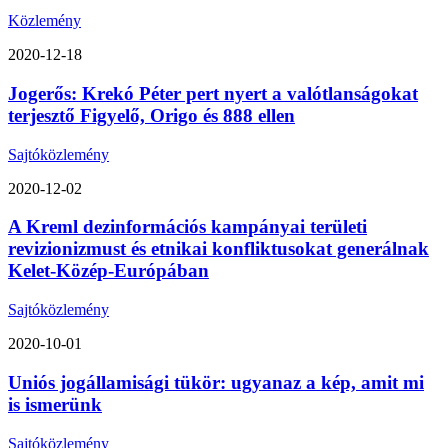
Közlemény
2020-12-18
Jogerős: Krekó Péter pert nyert a valótlanságokat
terjesztő Figyelő, Origo és 888 ellen
Sajtóközlemény
2020-12-02
A Kreml dezinformációs kampányai területi
revizionizmust és etnikai konfliktusokat generálnak
Kelet-Közép-Európában
Sajtóközlemény
2020-10-01
Uniós jogállamisági tükör: ugyanaz a kép, amit mi
is ismerünk
Sajtóközlemény