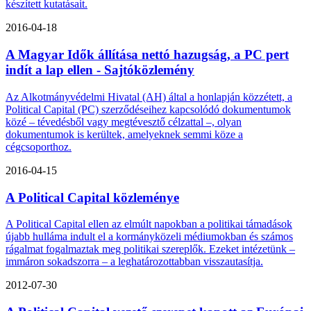
készített kutatásait.
2016-04-18
A Magyar Idők állítása nettó hazugság, a PC pert
indít a lap ellen - Sajtóközlemény
Az Alkotmányvédelmi Hivatal (AH) által a honlapján közzétett, a
Political Capital (PC) szerződéseihez kapcsolódó dokumentumok
közé – tévedésből vagy megtévesztő célzattal –, olyan
dokumentumok is kerültek, amelyeknek semmi köze a
cégcsoporthoz.
2016-04-15
A Political Capital közleménye
A Political Capital ellen az elmúlt napokban a politikai támadások
újabb hulláma indult el a kormányközeli médiumokban és számos
rágalmat fogalmaztak meg politikai szereplők. Ezeket intézetünk –
immáron sokadszorra – a leghatározottabban visszautasítja.
2012-07-30