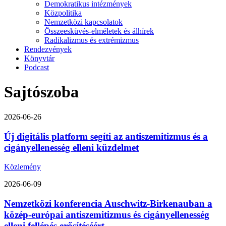
Demokratikus intézmények
Közpolitika
Nemzetközi kapcsolatok
Összeesküvés-elméletek és álhírek
Radikalizmus és extrémizmus
Rendezvények
Könyvtár
Podcast
Sajtószoba
2026-06-26
Új digitális platform segíti az antiszemitizmus és a
cigányellenesség elleni küzdelmet
Közlemény
2026-06-09
Nemzetközi konferencia Auschwitz-Birkenauban a
közép-európai antiszemitizmus és cigányellenesség
elleni fellépés erősítéséért