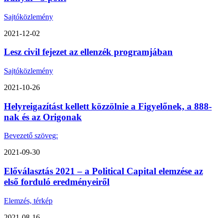
Sajtóközlemény
2021-12-02
Lesz civil fejezet az ellenzék programjában
Sajtóközlemény
2021-10-26
Helyreigazítást kellett közzölnie a Figyelőnek, a 888-
nak és az Origonak
Bevezető szöveg:
2021-09-30
Előválasztás 2021 – a Political Capital elemzése az
első forduló eredményeiről
Elemzés, térkép
2021-08-16