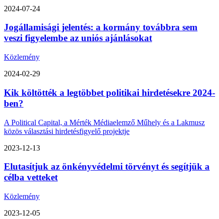
2024-07-24
Jogállamisági jelentés: a kormány továbbra sem
veszi figyelembe az uniós ajánlásokat
Közlemény
2024-02-29
Kik költötték a legtöbbet politikai hirdetésekre 2024-
ben?
A Political Capital, a Mérték Médiaelemző Műhely és a Lakmusz
közös választási hirdetésfigyelő projektje
2023-12-13
Elutasítjuk az önkényvédelmi törvényt és segítjük a
célba vetteket
Közlemény
2023-12-05