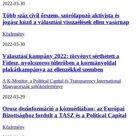
2022-03-30
Több száz civil őrszem, szórólapozó aktivista és
jogász küzd a választási visszaélések ellen vasárnap
Közlemény
2022-03-30
Választási kampány 2022: törvényt sérthetett a
Fidesz, nyolcszoros túlerőben a kormányoldal
plakátkampánya az ellenzékkel szemben
A K-Monitor, a Political Capital és Transparency International
Magyarország sajtóközleménye
2022-03-29
Orosz dezinformáció a közmédiában: az Európai
Bizottsághoz fordult a TASZ és a Political Capital
Közlemény