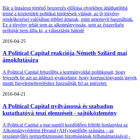
Bár a listaáron történő beszerzés előírása elviekben átláthatóbbá
tenné a közterületi politikai hirdetések világát, az új törvény
rendelkezései valójában többet ártanak, mint amennyit használnak.
Ez a törvény tehát sem az alkotmányosság, sem az ésszerűség
próbáját nem állja ki, a választásig hátralé
2016-04-25
A Political Capital reakciója Németh Szilárd mai
ámokfutására
A Political Capital felszólítja a kormányoldal politikusait, hogy
fejezzék be azt az átlátszó gyakorlatot, hogy korrupciógyanús ügyek
miatti figyelemeltereléshez használják fel az intézetet.
2016-04-21
A Political Capital nyilvánossá és szabadon
kutathatóvá teszi elemzéseit - sajtóközlemény
A Political Capital a mai naptól kezdődően feltölti honlapjára az
Alkotmányvédelmi Hivatal (AH) jogelődje számára – az
országgyűlés nemzetbiztonsági bizottságának felhatalmazásával -