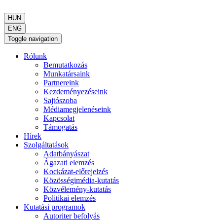
HUN
ENG
Toggle navigation
Rólunk
Bemutatkozás
Munkatársaink
Partnereink
Kezdeményezéseink
Sajtószoba
Médiamegjelenéseink
Kapcsolat
Támogatás
Hírek
Szolgáltatások
Adatbányászat
Ágazati elemzés
Kockázat-előrejelzés
Közösségimédia-kutatás
Közvélemény-kutatás
Politikai elemzés
Kutatási programok
Autoriter befolyás