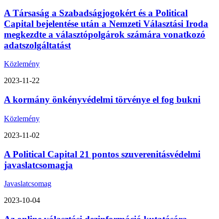
A Társaság a Szabadságjogokért és a Political
Capital bejelentése után a Nemzeti Választási Iroda
megkezdte a választópolgárok számára vonatkozó
adatszolgáltatást
Közlemény
2023-11-22
A kormány önkényvédelmi törvénye el fog bukni
Közlemény
2023-11-02
A Political Capital 21 pontos szuverenitásvédelmi
javaslatcsomagja
Javaslatcsomag
2023-10-04