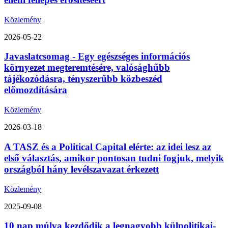
Közlemény
2026-05-22
Javaslatcsomag - Egy egészséges információs
környezet megteremtésére, valósághűbb
tájékozódásra, tényszerűbb közbeszéd
előmozdítására
Közlemény
2026-03-18
A TASZ és a Political Capital elérte: az idei lesz az
első választás, amikor pontosan tudni fogjuk, melyik
országból hány levélszavazat érkezett
Közlemény
2025-09-08
10 nap múlva kezdődik a legnagyobb külpolitikai-