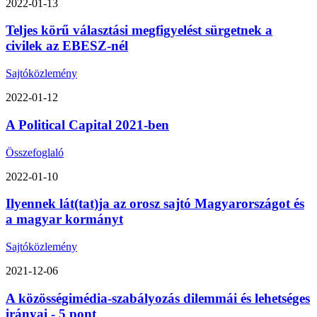
2022-01-13
Teljes körű választási megfigyelést sürgetnek a
civilek az EBESZ-nél
Sajtóközlemény
2022-01-12
A Political Capital 2021-ben
Összefoglaló
2022-01-10
Ilyennek lát(tat)ja az orosz sajtó Magyarországot és
a magyar kormányt
Sajtóközlemény
2021-12-06
A közösségimédia-szabályozás dilemmái és lehetséges
irányai - 5 pont