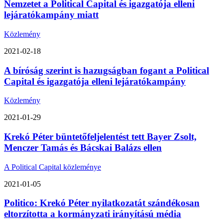
Nemzetet a Political Capital és igazgatója elleni
lejáratókampány miatt
Közlemény
2021-02-18
A bíróság szerint is hazugságban fogant a Political
Capital és igazgatója elleni lejáratókampány
Közlemény
2021-01-29
Krekó Péter büntetőfeljelentést tett Bayer Zsolt,
Menczer Tamás és Bácskai Balázs ellen
A Political Capital közleménye
2021-01-05
Politico: Krekó Péter nyilatkozatát szándékosan
eltorzította a kormányzati irányítású média