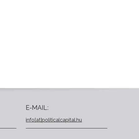
E-MAIL:
info[at]politicalcapital.hu