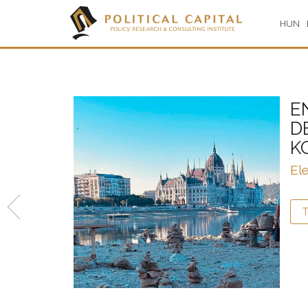
HUN
E
D
K
Ele