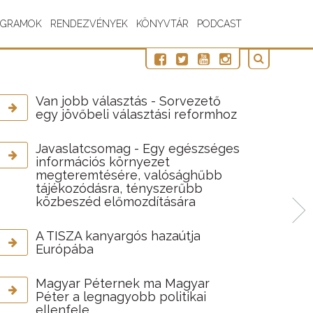
OGRAMOK
RENDEZVÉNYEK
KÖNYVTÁR
PODCAST
Van jobb választás - Sorvezető
egy jövőbeli választási reformhoz
Javaslatcsomag - Egy egészséges
információs környezet
megteremtésére, valósághűbb
tájékozódásra, tényszerűbb
közbeszéd előmozdítására
A TISZA kanyargós hazaútja
Európába
Magyar Péternek ma Magyar
Péter a legnagyobb politikai
ellenfele