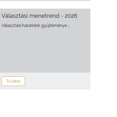
Választási menetrend - 2026
Választási határidők gyűjteménye ...
Tovább