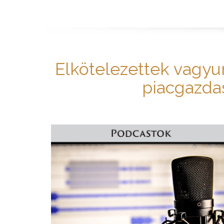
Elkötelezettek vagyu
piacgazdas