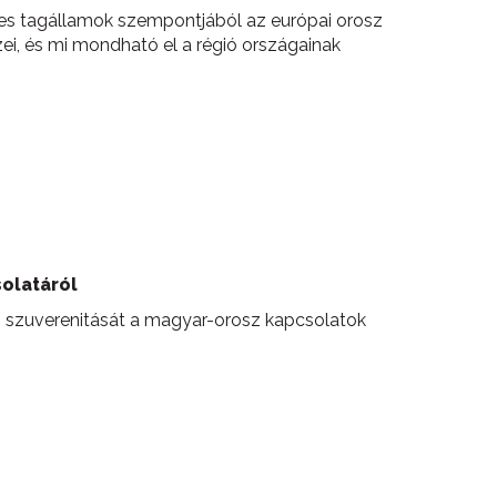
egyes tagállamok szempontjából az európai orosz
zei, és mi mondható el a régió országainak
solatáról
és szuverenitását a magyar-orosz kapcsolatok