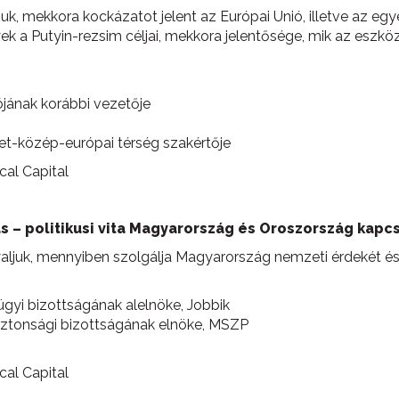
juk, mekkora kockázatot jelent az Európai Unió, illetve az 
ek a Putyin-rezsim céljai, mekkora jelentősége, mik az eszkö
ziójának korábbi vezetője
let-közép-európai térség szakértője
ical Capital
s – politikusi vita Magyarország és Oroszország kapc
gyaljuk, mennyiben szolgálja Magyarország nemzeti érdekét 
ügyi bizottságának alelnöke, Jobbik
ztonsági bizottságának elnöke, MSZP
ical Capital