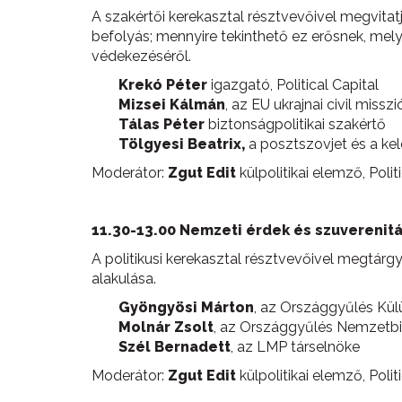
A szakértői kerekasztal résztvevőivel megvitat
befolyás; mennyire tekinthető ez erősnek, mely
védekezéséről.
Krekó Péter
igazgató, Political Capital
Mizsei Kálmán
, az EU ukrajnai civil miss
Tálas Péter
biztonságpolitikai szakértő
Tölgyesi Beatrix,
a posztszovjet és a ke
Moderátor:
Zgut Edit
külpolitikai elemző, Polit
11.30-13.00 Nemzeti érdek és szuverenitá
A politikusi kerekasztal résztvevőivel megtár
alakulása.
Gyöngyösi Márton
, az Országgyűlés Kül
Molnár Zsolt
, az Országgyűlés Nemzetbi
Szél Bernadett
, az LMP társelnöke
Moderátor:
Zgut Edit
külpolitikai elemző, Polit