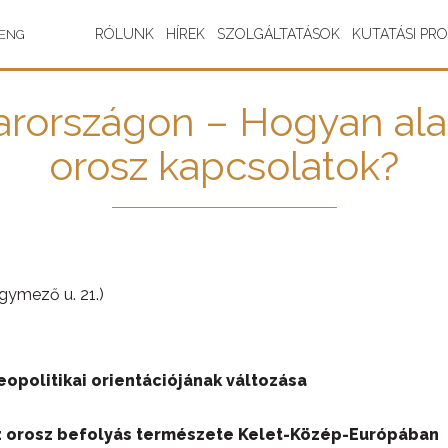
RÓLUNK
HÍREK
SZOLGÁLTATÁSOK
KUTATÁSI PR
ENG
arországon – Hogyan al
orosz kapcsolatok?
gymező u. 21.)
eopolitikai orientációjának változása
Az orosz befolyás természete Kelet-Közép-Európában